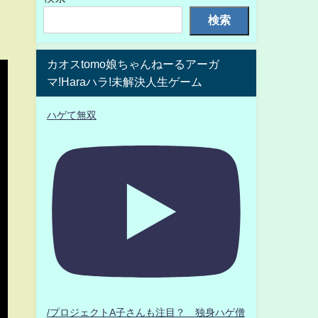
検索
カオスtomo娘ちゃんねーるアーガ
マ!Haraハラ!未解決人生ゲーム
ハゲて無双
/プロジェクトA子さんも注目？ 独身ハゲ僧