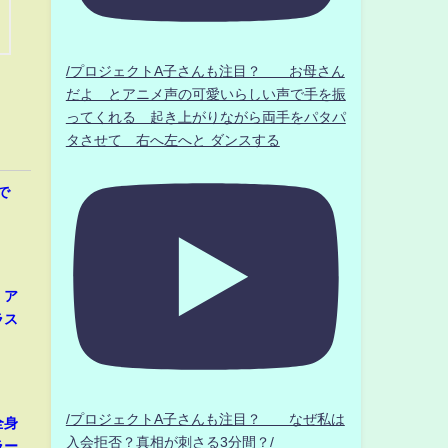
/プロジェクトA子さんも注目？ お母さん
だよ とアニメ声の可愛いらしい声で手を振
ってくれる 起き上がりながら両手をパタパ
タさせて 右へ左へと ダンスする
で
、ア
ラス
/プロジェクトA子さんも注目？ なぜ私は
全身
入会拒否？真相が刺さる3分間？/
ラー