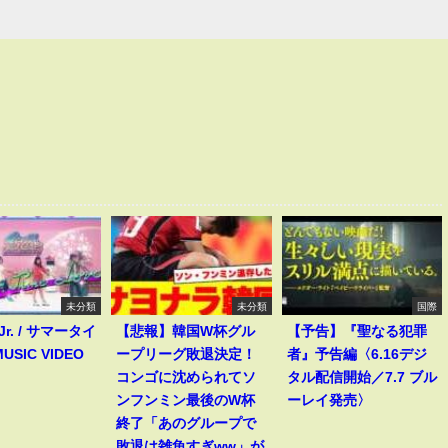
未分類
未分類
国際
 Jr. / サマータイ
【悲報】韓国W杯グル
【予告】『聖なる犯罪
USIC VIDEO
ープリーグ敗退決定！
者』予告編〈6.16デジ
コンゴに沈められてソ
タル配信開始／7.7 ブル
ンフンミン最後のW杯
ーレイ発売〉
終了「あのグループで
敗退は雑魚すぎww」が