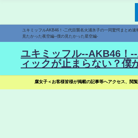
ユキミッフルAKB46！-二代目襲名火浦氷子の一同驚愕まとめ
見たかった夜空編--僕の見たかった星空編-
ユキミッフル--AKB46
ィックが止まらない？僕が
腐女子＜お客様皆様が掲載の記事等へアクセス、閲覧