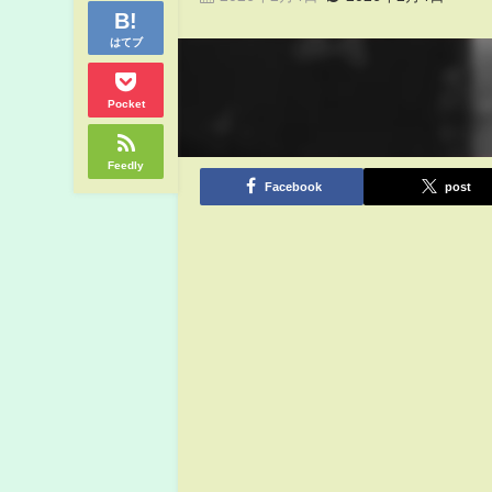
はてブ
Pocket
Feedly
Facebook
post