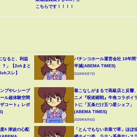
こちらです！！！！
になると、利益
パチンコホール運営会社 10年間
！？」【2chまと
半減(ABEMA TIMES)
5chスレ】
2026年8月7日
ャンプやレシーブ
着こなしがまるで高級店と反響
ボール超体験空間
ニメ『呪術廻戦』牛角コラボイ
ンザコート』レポ
トに「五条だけ五つ星シェフ」
S)
(ABEMA TIMES)
2026年8月6日
度4 津波の心配
「とんでもない衣装で草」ほぼ
(ABEMA
網タイツ姿…ラテン系美女レス