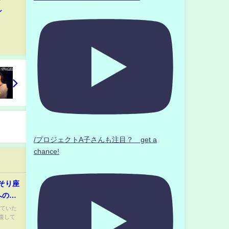
シ
/プロジェクトA子さんも注目？ get a
chance!
そり座
への
をアッ
っていた
復して