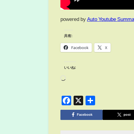
powered by
Auto Youtube Summa
共有:
Facebook
X
いいね:
Facebook
X
共
有
Facebook
post