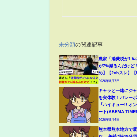
未分類
の関連記事
農家「消費税が1％
が7%減るんだけど
め】【2chスレ】【
2026年8月7日
キャラと一緒にジ
を実体験！バレー
『ハイキュー!! オ
ート(ABEMA TIME
2026年8月6日
熊本県熊本地方で震
なし 午後7時49分頃