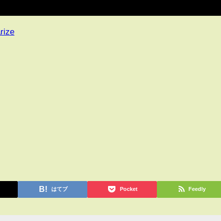
rize
はてブ
Pocket
Feedly