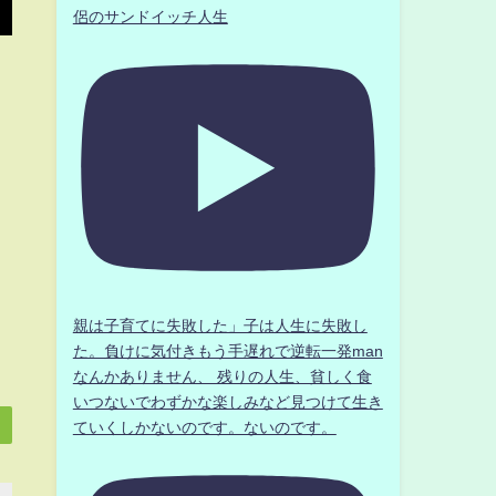
侶のサンドイッチ人生
親は子育てに失敗した」子は人生に失敗し
た。負けに気付きもう手遅れで逆転一発man
なんかありません、 残りの人生、貧しく食
いつないでわずかな楽しみなど見つけて生き
ていくしかないのです。ないのです。