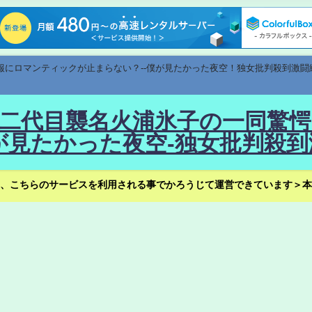
速報にロマンティックが止まらない？--僕が見たかった夜空！独女批判殺到激闘
！--二代目襲名火浦氷子の一同
見たかった夜空-独女批判殺到
、こちらのサービスを利用される事でかろうじて運営できています＞本