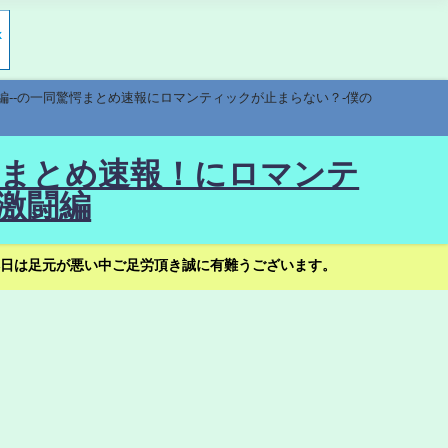
編--の一同驚愕まとめ速報にロマンティックが止まらない？-僕の
驚愕まとめ速報！にロマンテ
激闘編
日は足元が悪い中ご足労頂き誠に有難うございます。