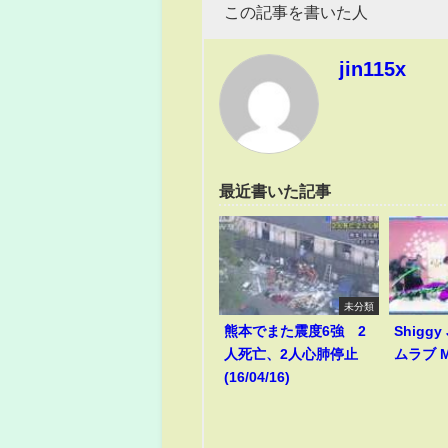
この記事を書いた人
jin115x
最近書いた記事
未分類
熊本でまた震度6強 2
Shiggy
人死亡、2人心肺停止
ムラブ M
(16/04/16)