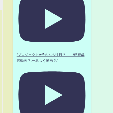
/プロジェクトA子さんも注目？ /感想戯
言動画？.一息つく動画？/