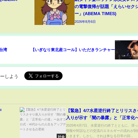
の電撃復帰が話題「えらいセク
ー」(ABEMA TIMES)
2026年8月6日
 台湾
【いぎなり東北産コール】いただきランチャー
ローしよう
F
【緊急】4/7水星逆行終了とリリスさ
入りが示す「闇の暴露」と「正常化
道」ーあすコロ式・40代からの人生
2025年4月7日、水星逆行の終了とともに、滞
情報や対話などの交流のエネルギーの流れが回
プデートさせる占星術
いきます。しかし、それは単なる日常の回...
社会