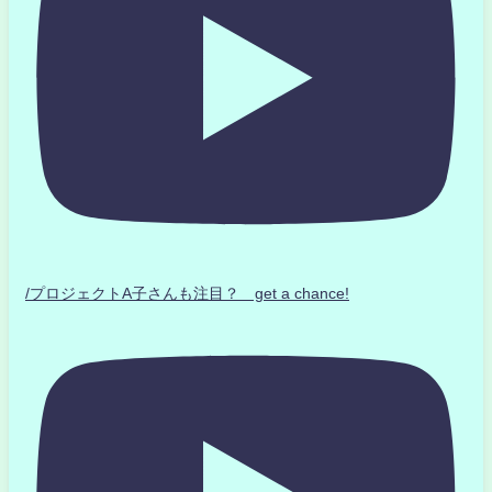
/プロジェクトA子さんも注目？ get a chance!