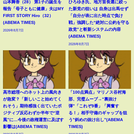
山本舞香（28） 第1子の誕生を
ひろゆき氏、地方首長選に絞っ
報告「母子ともに健康」夫はMY
た新党の狙いは 自身は出馬せず
FIRST STORY Hiro（32）
「自分が表に出た時点で負け
(ABEMA TIMES)
戦」強調した“絶対に公約を守る
政党”と斬新システムの内容
2026年8月7日
(ABEMA TIMES)
2026年8月7日
高市総理へのネット上の風向き
「100点満点」マリノス谷村海
が急変？「新しいこと始めてく
那、完璧ムーブ→“裏抜け
れそう」期待感強く出ていたポ
弾”「これぞ9番」「興奮す
ジティブ反応わずか半年で“逆
る！」相手守備のギャップを狙
風”に…今後の政権運営に及ぼす
う”斜めの抜け出し”(ABEMA
影響は(ABEMA TIMES)
TIMES)