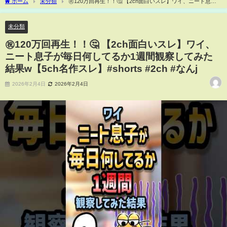
ホーム
未分類
㊗️120万回再生！！🤔 【2ch面白いスレ】ワイ、ニート息子
が毎日何してるか1週間観察してみた結果w【5ch名作スレ】#shorts #2ch #なんj
未分類
㊗️120万回再生！！🤔 【2ch面白いスレ】ワイ、
ニート息子が毎日何してるか1週間観察してみた
結果w【5ch名作スレ】#shorts #2ch #なんj
2026年2月4日
2026年2月4日