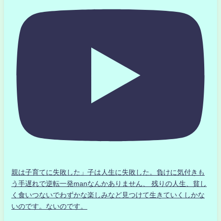
親は子育てに失敗した」子は人生に失敗した。負けに気付きも
う手遅れで逆転一発manなんかありません、 残りの人生、貧し
く食いつないでわずかな楽しみなど見つけて生きていくしかな
いのです。ないのです。