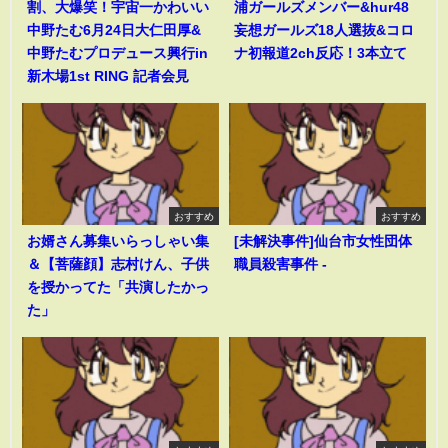
割、大爆笑！宇宙一かわいい
浦ガールズメンバー&hur48
中野たむ6月24日大仁田厚&
妄想ガールズ18人選抜&コロ
中野たむプロデュース興行in
ナ初報道2ch反応！3本立て
新木場1st RING 記者会見
おすすめ
おすすめ
お婿さん募集いらっしゃい集
[未解決事件]仙台市女性団体
＆【菩薩顔】志村けん、子供
職員殺害事件 -
を授かってた「共演したかっ
た」