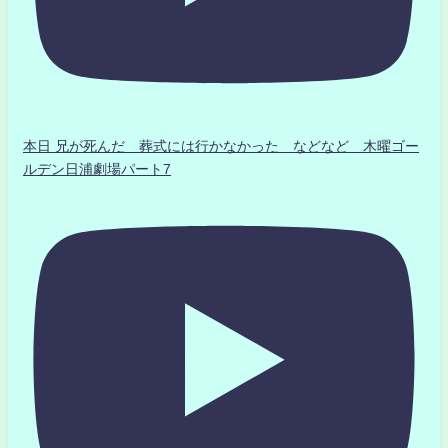
本日 兄が死んだ 葬式には行かなかった などなど 木曜ゴー
ルデン日浦劇場パート7