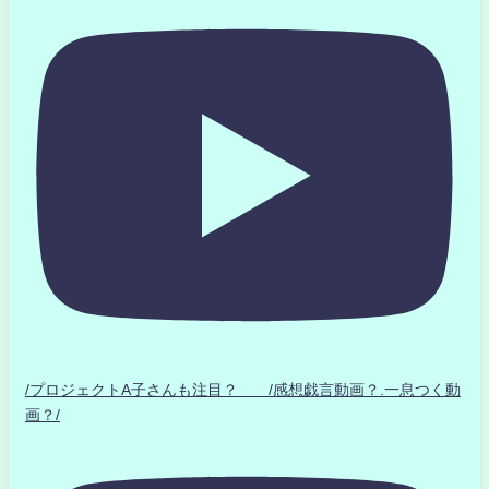
/プロジェクトA子さんも注目？ /感想戯言動画？.一息つく動
画？/