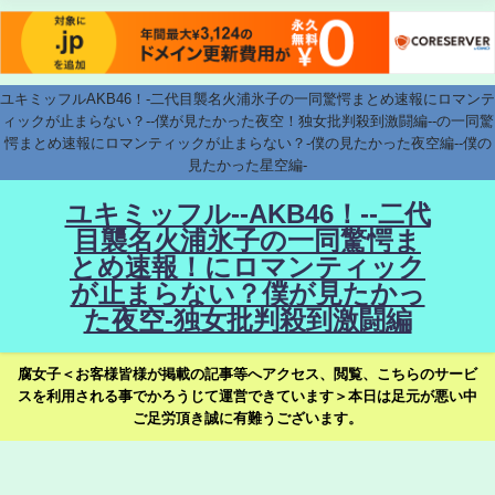
ユキミッフルAKB46！-二代目襲名火浦氷子の一同驚愕まとめ速報にロマンテ
ィックが止まらない？--僕が見たかった夜空！独女批判殺到激闘編--の一同驚
愕まとめ速報にロマンティックが止まらない？-僕の見たかった夜空編--僕の
見たかった星空編-
ユキミッフル--AKB46！--二代
目襲名火浦氷子の一同驚愕ま
とめ速報！にロマンティック
が止まらない？僕が見たかっ
た夜空-独女批判殺到激闘編
腐女子＜お客様皆様が掲載の記事等へアクセス、閲覧、こちらのサービ
スを利用される事でかろうじて運営できています＞本日は足元が悪い中
ご足労頂き誠に有難うございます。