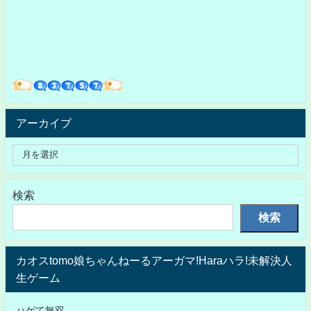
アーカイブ
検索
検索
カオスtomo娘ちゃんねーるアーガマ!Haraハラ!未解決人
生ゲーム
ハゲて無双