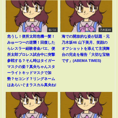
金バエ
乃木坂46
危うし！便所太郎危機一髪！
海での開放的な姿が話題・元
みゅーつーの逆襲！回復した
乃木坂46 山下美月、笑顔の
らレスラー経験者金バエ、便
オフショットを添えて主演舞
所太郎プロレス試合中に突撃
台の完走を報告「大切な宝物
参戦する？そん時はタイガー
です」(ABEMA TIMES)
マスクの姿？真央ちゃんスタ
ーライトキッドマスクで加
勢？セコンド？リングネーム
はあらいぐまラスカル真央ね!