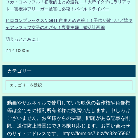
ユカ・ヨネッフル！初老的まとめ速報！！大帝イタチにラリアッ
ト！害獣神アリ・ガー被害に必殺！パイルドライバー
ヒロコンプレックスNIGHT 的まとめ速報！！子供が欲しいど陰キ
ャアラフィフ女子のめざせ！専業主婦！婚活計画編
萌えっとこあに！
t112-1000ｍ
カテゴリー
動画やサムネイルで使用している映像の著作権や肖像権
等は全てその権利所有者様に帰属いたします。申しわけ
ございません。お客様からの要望、問題がある記事を削
除、送信防止措置にできる限り応じます。お問い合わせ
のサイトアドレスです。 https://form.os7.biz/f/c82c6596/