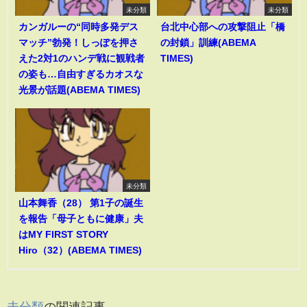
未分類
未分類
カンガルーの“同時多発デス
台北中心部への攻撃阻止「橋
マッチ”勃発！しっぽを押さ
の封鎖」訓練(ABEMA
えた2対1のハンデ戦に観戦者
TIMES)
の姿も…自由すぎるカオスな
光景が話題(ABEMA TIMES)
未分類
山本舞香（28） 第1子の誕生
を報告「母子ともに健康」夫
はMY FIRST STORY
Hiro（32）(ABEMA TIMES)
未分類
の関連記事