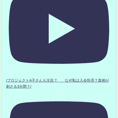
/プロジェクトA子さんも注目？ なぜ私は入会拒否？真相が
刺さる3分間？/