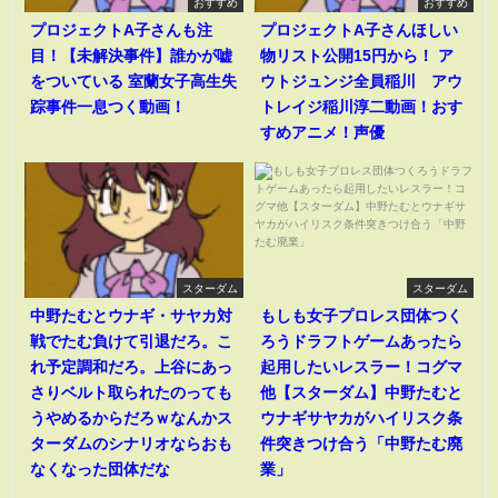
おすすめ
おすすめ
プロジェクトA子さんも注
プロジェクトA子さんほしい
目！【未解決事件】誰かが嘘
物リスト公開15円から！ ア
をついている 室蘭女子高生失
ウトジュンジ全員稲川 アウ
踪事件一息つく動画！
トレイジ稲川淳二動画！おす
すめアニメ！声優
スターダム
スターダム
中野たむとウナギ・サヤカ対
もしも女子プロレス団体つく
戦でたむ負けて引退だろ。こ
ろうドラフトゲームあったら
れ予定調和だろ。上谷にあっ
起用したいレスラー！コグマ
さりベルト取られたのっても
他【スターダム】中野たむと
うやめるからだろｗなんかス
ウナギサヤカがハイリスク条
ターダムのシナリオならおも
件突きつけ合う「中野たむ廃
なくなった団体だな
業」