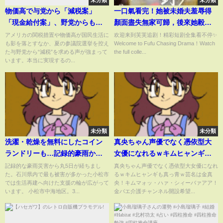
未分類
未分類
物価高で与党から「減税案」
一口氣看完！她被未婚夫羞辱得
「現金給付案」、野党からも
顏面盡失無家可歸，後來她毅然
「若者減税法案」 実現求める声
嫁給傳聞中命不久矣的封夜宸，
アメリカの関税措置や物価高が国民生活に
欢迎来到芙芙追剧！精彩短剧全集看不停✨
も影を落とすなか、夏の参議院選挙を控え
Welcome to Fufu Chasing Drama！Watch
相次ぐワケ【Nスタ解説】｜
人人都說他心狠手辣，卻唯獨對
た与野党から“減税”を求める声が強まって
the full colle...
TBS NEWS DIG
她低頭，婚後將她溫柔護在懷裡
います。本当に実現するの...
寵愛入骨！#短劇 #灰姑娘 #甜宠
#drama
未分類
未分類
洗濯・乾燥を無料にしたコイン
真央ちゃん声優でなく憑依型大
ランドリーも…記録的豪雨から
女優になれるｗキムヒャンギも
丸5日 石川の被災地で支援の輪広
真っ青ｗ芸名は金真央！キムマ
記録的な豪雨災害から丸5日が経ちまし
真央ちゃん声優でなく憑依型大女優になれ
た。石川県内で最も被害が多かった小松市
るｗキムヒャンギも真っ青ｗ芸名は金真
がる
ォッ・ハァ・シィーバァアア！
では生活再建へ向けた支援の輪が広がって
央！キムマォッ・ハァ・シィーバァアア！
金バエ介護チャンネル開設希
います。 小松市中海地区。3...
金バエ介護チャンネル開設希望...
望！絶対顔出しNG。昔のAV並み
のあらっいモザイク全面動画で
両名身バレなし！バエさんの声