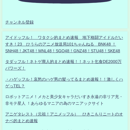
チャンネル登録
アイドッフル！ ワタクシ的まとめ速報 地下格闘アイドルだい
すき！23 ひうらのアニメ放送局101ちゃんねる BNK48 ！
SNH48！JKT48！MNL48！SGO48！GNZ48！STU48！SKE48
タダッフル！ネトゲ廃人的まとめ速報！！ネット乞食DE2000万
パワーズ！
・ハゲッフル！哀愁のハゲ男の髪ってるまとめ速報！！激しくハ
ゲっTEL？
ロボットアニメ！メカと美少女キャラだいすき永遠の非リア充・
非モテ星人 ！あらゆるマニアの為のマニアックサイト
アニゲタレスト（元祖！アニメッフル） ひきこもりニートのオ
ナベ的まとめ速報