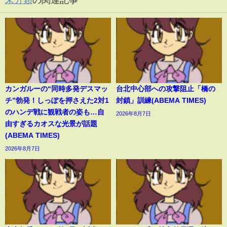
カンガルーの“同時多発デスマッ
台北中心部への攻撃阻止「橋の
チ”勃発！しっぽを押さえた2対1
封鎖」訓練(ABEMA TIMES)
のハンデ戦に観戦者の姿も…自
2026年8月7日
由すぎるカオスな光景が話題
(ABEMA TIMES)
2026年8月7日