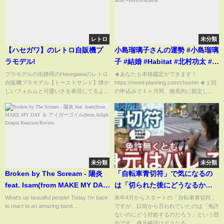
はピーで真央の声のみ！ただそ
れだと全米が泣いたエア介護動
画で非難殺到か
レトロ
未分類
【ハセガワ】のレトロ自販機プ
小島瑠璃子さんの運勢 #小島瑠璃
ラモデル!
子 #結婚 #Habitat #北村功太 #占
い #四柱推命 #四柱推命勉強 #四
プラモデルの街静岡のHasegawaのレトロ
★あなたも本格鑑定ができます！
自販機プラモデル【トーストサンド】懐か
https://momi-planning.com/chushin ★１回
柱推命講座
しいフォルムと可愛いさを表現してるよ...
の申込みで１ヶ月間、徹底的に鑑定し...
未分類
未分類
Broken by The Scream - 陽炎
「自転車青切符」で気になるの
feat. Isam(from MAKE MY DAY
は「切られた後にどうなるか」
＆ アイガーゴイル(from Ailiph
ではないでしょうか。免許ない
What's up beautiful people! Today I'm back
来年4月からスタートの「自転車青切符」
to react to an amazing band...
ですが、以前から言われていたのは「免許
Doepa) Reaction/Review
のに身元特定はどうなるのか、
ないのにどう対処するのだろう」という部
警察はどう対応するのでしょう
分です。身元確認はどうなる...