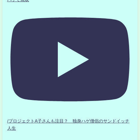
/プロジェクトA子さんも注目？ 独身ハゲ僧侶のサンドイッチ
人生