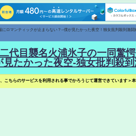
速報にロマンティックが止まらない？--僕が見たかった夜空！独女批判殺到激闘
！--二代目襲名火浦氷子の一同
見たかった夜空-独女批判殺到
、こちらのサービスを利用される事でかろうじて運営できています＞本