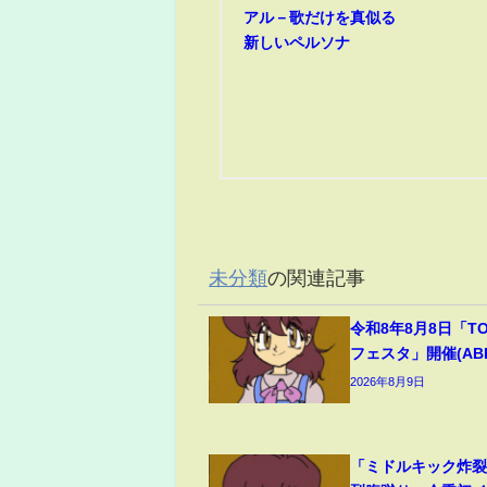
アル－歌だけを真似る
新しいペルソナ
未分類
の関連記事
令和8年8月8日「T
フェスタ」開催(ABEM
2026年8月9日
「ミドルキック炸