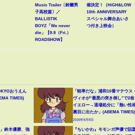
Music Trailer〔鈴蘭男
催決定！（HiGH&LOW
子高校篇〕／
10th ANNIVERSARY
BALLISTIK
スペシャル舞台あいさ
BOYZ「We never
つ付き上映会）
die」【9.9（Fri.）
ROADSHOW】
OKYOおうえん
「軽率だな」浦和10番マテウス
A TIMES)
ヴィオが“最悪の突き倒し”で2枚
イエロー→退場処分に「熱い性
裏目に出たか」(ABEMA TIMES)
2026年8月8日
裂」鈴木優磨、強
『ちいかわ』モモンガ声優で話