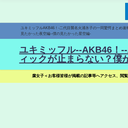
ユキミッフルAKB46！-二代目襲名火浦氷子の一同驚愕まとめ
見たかった夜空編--僕の見たかった星空編-
ユキミッフル--AKB46
ィックが止まらない？僕が
腐女子＜お客様皆様が掲載の記事等へアクセス、閲覧