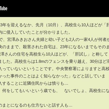
3年を迎えるなか、先月（10月）、高校生ら10人ほどが「
内に侵入していたことが分かりました。
師谷で、宮澤みきおさん夫婦と幼い子ども2人の一家4人が何者
決のままで、殺害された自宅は、23年になるいまでもその
宮澤さんの住宅を高校生ら10人ほどが、「肝試し」と称して
した。高校生らは1.8mのフェンスを乗り越え、30分ほど
入っていないということです。中央警察署によりますと高
かった事件のことはよく知らなかった」などと話していま
入することに近隣住民からは憤りも…
。何をしてもいいという歳でも、 ないでしょ、高校生に
のまとになるのも仕方ないと話す人も…