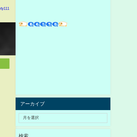
ety111
アーカイブ
検索