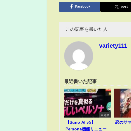
有
Facebook
post
この記事を書いた人
variety111
最近書いた記事
未分類
【Suno AI v5】
恋のサ
Persona機能リニュー