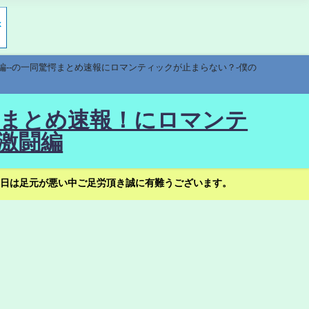
編--の一同驚愕まとめ速報にロマンティックが止まらない？-僕の
驚愕まとめ速報！にロマンテ
激闘編
日は足元が悪い中ご足労頂き誠に有難うございます。