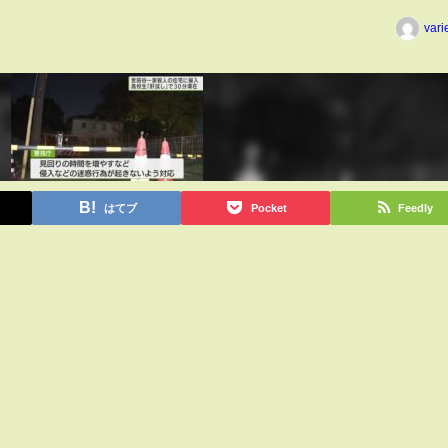
vari
はてブ
Pocket
Feedly