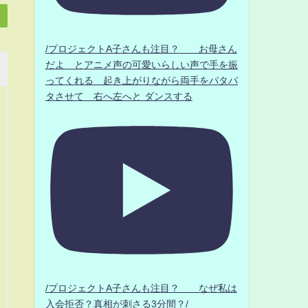
/プロジェクトA子さんも注目？ お母さん
だよ とアニメ声の可愛いらしい声で手を振
ってくれる 起き上がりながら両手をパタパ
タさせて 右へ左へと ダンスする
/プロジェクトA子さんも注目？ なぜ私は
入会拒否？真相が刺さる3分間？/