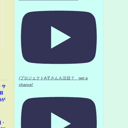
/プロジェクトA子さんも注目？ get a
chance!
・サ
目
格が
題・