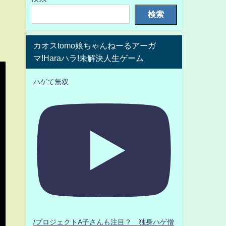
検索
カオスtomo娘ちゃんねーるアーガ
マ!Haraハラ!未解決人生ゲーム
ハゲて無双
/プロジェクトA子さんも注目？ 独身ハゲ僧