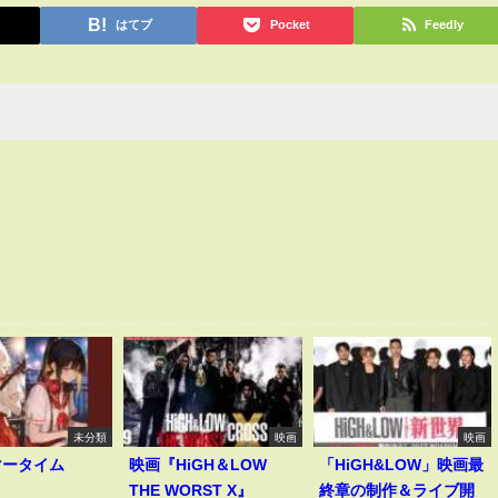
はてブ
Pocket
Feedly
未分類
映画
映画
マータイム
映画『HiGH＆LOW
「HiGH&LOW」映画最
THE WORST X』
終章の制作＆ライブ開