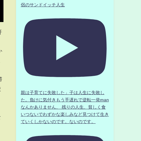
侶のサンドイッチ人生
肝
か
ま
滞
校
親は子育てに失敗した」子は人生に失敗し
た。負けに気付きもう手遅れで逆転一発man
なんかありません、 残りの人生、貧しく食
いつないでわずかな楽しみなど見つけて生き
な
ていくしかないのです。ないのです。