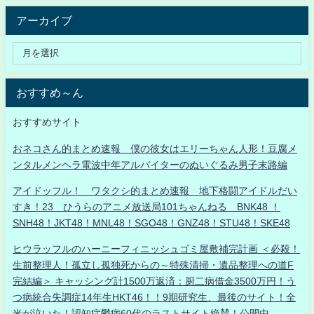
アーカイブ
おすすめ～ん
おすすめサイト
おネコさん的まとめ速報 僕の彼女はエリーちゃん人形！豆腐メ
ンタルメンヘラ電波中年アルバイターのぬいぐるみ男子末路編
アイドッフル！ ワタクシ的まとめ速報 地下格闘アイドルだい
すき！23 ひうらのアニメ放送局101ちゃんねる BNK48 ！
SNH48！JKT48！MNL48！SGO48！GNZ48！STU48！SKE48
ヒウラッフルのハーニーフィニッシュゴミ屋敷補完計画 ＜必殺！
生前整理人！孤立し孤独死からの～特殊清掃・遺品整理への道F
完結編＞ キャッシング計1500万返済：厨二病借金3500万円！う
つ病統合失調症14年生HKT46！！9期研究生、最後のサイト！全
米が泣いた！認知症鬱病60代のラストサイト絶賛！公開中