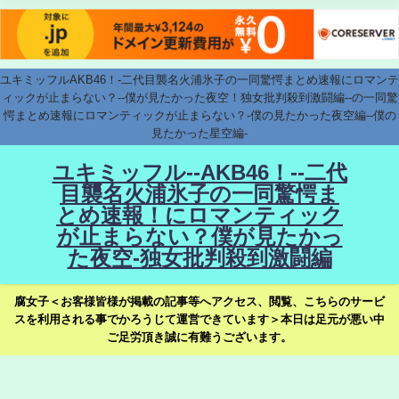
ユキミッフルAKB46！-二代目襲名火浦氷子の一同驚愕まとめ速報にロマンテ
ィックが止まらない？--僕が見たかった夜空！独女批判殺到激闘編--の一同驚
愕まとめ速報にロマンティックが止まらない？-僕の見たかった夜空編--僕の
見たかった星空編-
ユキミッフル--AKB46！--二代
目襲名火浦氷子の一同驚愕ま
とめ速報！にロマンティック
が止まらない？僕が見たかっ
た夜空-独女批判殺到激闘編
腐女子＜お客様皆様が掲載の記事等へアクセス、閲覧、こちらのサービ
スを利用される事でかろうじて運営できています＞本日は足元が悪い中
ご足労頂き誠に有難うございます。