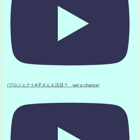
/プロジェクトA子さんも注目？ get a chance!