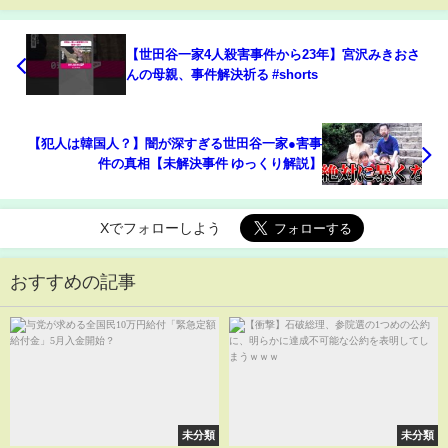
【世田谷一家4人殺害事件から23年】宮沢みきおさ
んの母親、事件解決祈る #shorts
【犯人は韓国人？】闇が深すぎる世田谷一家●害事
件の真相【未解決事件 ゆっくり解説】
Xでフォローしよう
おすすめの記事
未分類
未分類