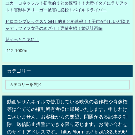
ユカ・ヨネッフル！初老的まとめ速報！！大帝イタチにラリアッ
ト！害獣神アリ・ガー被害に必殺！パイルドライバー
ヒロコンプレックスNIGHT 的まとめ速報！！子供が欲しいど陰キ
ャアラフィフ女子のめざせ！専業主婦！婚活計画編
萌えっとこあに！
t112-1000ｍ
カテゴリー
動画やサムネイルで使用している映像の著作権や肖像権
等は全てその権利所有者様に帰属いたします。申しわけ
ございません。お客様からの要望、問題がある記事を削
除、送信防止措置にできる限り応じます。お問い合わせ
のサイトアドレスです。 https://form.os7.biz/f/c82c6596/