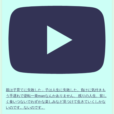
親は子育てに失敗した」子は人生に失敗した。負けに気付きも
う手遅れで逆転一発manなんかありません、 残りの人生、貧し
く食いつないでわずかな楽しみなど見つけて生きていくしかな
いのです。ないのです。