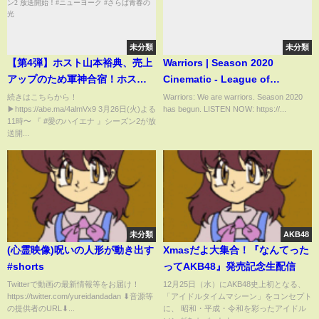
未分類
未分類
【第4弾】ホスト山本裕典、売上
Warriors | Season 2020
アップのため軍神合宿！ホスト
Cinematic - League of
たちと寝泊まりを共にし腕を上
Legends (ft. 2WEI and Edda
続きはこちらから！
Warriors: We are warriors. Season 2020
▶︎https://abe.ma/4almVx9 3月26日(火)よる
has begun. LISTEN NOW: https://...
げる！？｜3/26 愛のハイエナ シ
Hayes)
11時〜 『 #愛のハイエナ 』シーズン2が放
ーズン2 放送開始！#ニューヨー
送開...
ク #さらば青春の光
未分類
AKB48
(心霊映像)呪いの人形が動き出す
Xmasだよ大集合！『なんてった
#shorts
ってAKB48』発売記念生配信
Twitterで動画の最新情報等をお届け！
12月25日（水）にAKB48史上初となる、
https://twitter.com/yureidandadan ⬇︎音源等
「アイドルタイムマシーン」をコンセプト
の提供者のURL⬇...
に、 昭和・平成・令和を彩ったアイドル