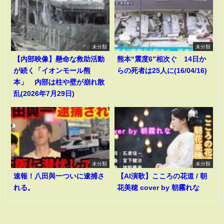
未分類
未分類
【内部映像】懸命な救助活動
熊本“震度6”相次ぐ 14日か
が続く「イオンモール熊
らの死者は25人に(16/04/16)
本」 内部は柱や壁が崩れ散
乱(2026年7月29日)
未分類
未分類
速報！八田與一ついに逮捕さ
【AI演歌】こころの花道 / 朝
れる。
花美穂 cover by 朝霧れな