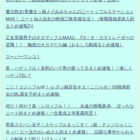
魔法熟女/美魔女ッ娘メグみみちゃんのニートッフルステーション
MAX！ ニート仙人仙女の映画三昧老後生活！（無職孤独居老人的
まとめ速報Z)]
乙女系腐男子のオカマッフルMAX2- FX！オ・カマトレーダーの
逆襲！！ 極道のオカマたち編（おもしろ動画まとめ速報）
スーパーウンコ！
新・ハゲッフル！哀愁のハゲ男の髪ってるまとめ速報！！激しく
ハゲっTEL？
こじ！コジッフル@！-レズっ娘百合ネエ！こじらせ！50独身処
女のBL腐女子的まとめ速報-
何だ！何が？真・シロッフル！！ 永遠の無職童貞- ぼっちな
ニート的まとめ速報！一生童貞上等夜露死苦！
男装スケバン女子！スケッフルまっくす！（新・ナンノひゃくし
きっ!！ビー玉のおいぬさん的まとめ速報） 話題な事件からおも
しろ動画まで取り上げまっくす