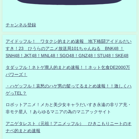
チャンネル登録
アイドッフル！ ワタクシ的まとめ速報 地下格闘アイドルだい
すき！23 ひうらのアニメ放送局101ちゃんねる BNK48 ！
SNH48！JKT48！MNL48！SGO48！GNZ48！STU48！SKE48
タダッフル！ネトゲ廃人的まとめ速報！！ネット乞食DE2000万
パワーズ！
・ハゲッフル！哀愁のハゲ男の髪ってるまとめ速報！！激しくハ
ゲっTEL？
ロボットアニメ！メカと美少女キャラだいすき永遠の非リア充・
非モテ星人 ！あらゆるマニアの為のマニアックサイト
アニゲタレスト（元祖！アニメッフル） ひきこもりニートのオ
ナベ的まとめ速報