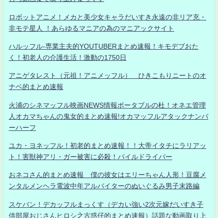
ロボットアニメ！メカと美少女キャラだいすき永遠の非リア充・
非モテ星人 ！あらゆるマニアの為のマニアックサイト
ハルッフル-専業主夫的YOUTUBERまとめ速報！キモデブおた
く！初老人の介護生活！激動の1750日
アニゲタレスト（元祖！アニメッフル） ひきこもりニートのオ
ナベ的まとめ速報
火浦のシネマッフル映画NEWS情報ポータブルの杜！オネエ管理
人オカマちゃんの鬼女的まとめ速報!オカマッフルアタックナンバ
ーハーフ
ユカ・ヨネッフル！初老的まとめ速報！！大帝イタチにラリアッ
ト！害獣神アリ・ガー被害に必殺！パイルドライバー
おネコさん的まとめ速報 僕の彼女はエリーちゃん人形！豆腐メ
ンタルメンヘラ電波中年アルバイターのぬいぐるみ男子末路編
スケバン！デカッフルまっくす（デカい強い2次元嫁だいすき子
供部屋おじさんヒロシ之古惑仔的まとめ速報）話題な動画取り上