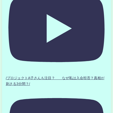
/プロジェクトA子さんも注目？ なぜ私は入会拒否？真相が
刺さる3分間？/