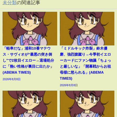
未分類
の関連記事
「軽率だな」浦和10番マテウ
「ミドルキック炸裂」鈴木優
ス・サヴィオが“最悪の突き倒
磨、強烈腹蹴り→今季初イエロ
し”で2枚目イエロー→退場処分
ーカードにファン物議「ちょっ
に「熱い性格が裏目に出たか」
と厳しいな」「開幕戦からお祖
(ABEMA TIMES)
母様に怒られる」(ABEMA
TIMES)
2026年8月8日
2026年8月8日