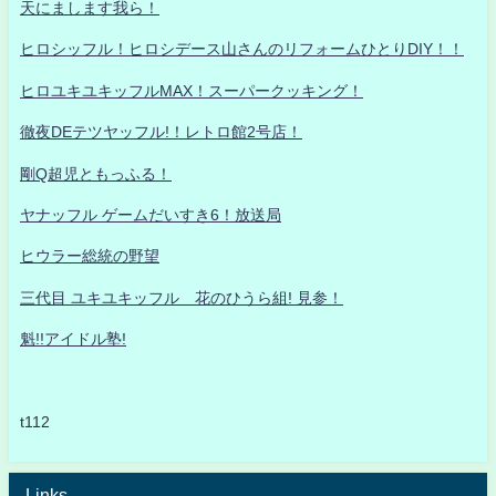
天にまします我ら！
ヒロシッフル！ヒロシデース山さんのリフォームひとりDIY！！
ヒロユキユキッフルMAX！スーパークッキング！
徹夜DEテツヤッフル!！レトロ館2号店！
剛Q超児ともっふる！
ヤナッフル ゲームだいすき6！放送局
ヒウラー総統の野望
三代目 ユキユキッフル 花のひうら組! 見参！
魁!!アイドル塾!
t112
Links