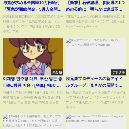
与党が求める全国民10万円給付
【衝撃】石破総理、参院選の1つ
「緊急定額給付金」5月入金開
めの公約に、明らかに達成不可
始？
能な公約を表明してしまうｗｗ
0:00全国民10万円給付の緊急定額給付金を
#政治 #ニュース #自民党 #国民民主党 #石
解説します 0:54「緊急定額給付金」とい
破総理 #玉木雄一郎 #トランプ 【引用元】
ｗ
う名称について 1:53給付金は10万円にな
https://news.yahoo.co.j...
るのか？給...
未分類
デジタル
이재명 민주당 대표, 부산 방문 중
秋元康プロデュースの新アイド
피습..병원 이송 - [속보] MBC 중
ルグループ、まさかの展開で号
계방송 2024년 01월 02일
泣 #RainTree
더불어민주당 이재명 대표가 2일 부산 현지
秋元康総合プロデュースの新アイドルグル
방문 일정을 소화하던 중 습격당했습니다.
ープ "Rain Tree" がメジャーデビュー? サ
이 대표는 이날 오전 부산 가덕도 신공항 ...
プライズ発表にメンバー号泣? 1stデジタ
ルシン...