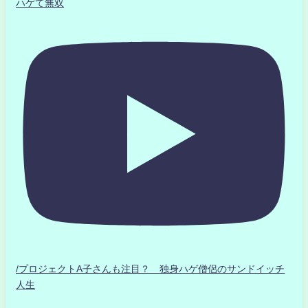
ハゲて無双
/プロジェクトA子さんも注目？ 独身ハゲ僧侶のサンドイッチ
人生