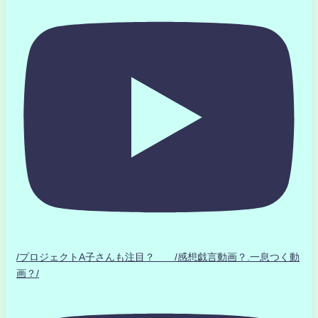
/プロジェクトA子さんも注目？ /感想戯言動画？.一息つく動
画？/