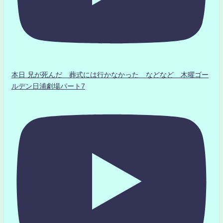
本日 兄が死んだ 葬式には行かなかった などなど 木曜ゴー
ルデン日浦劇場パート7