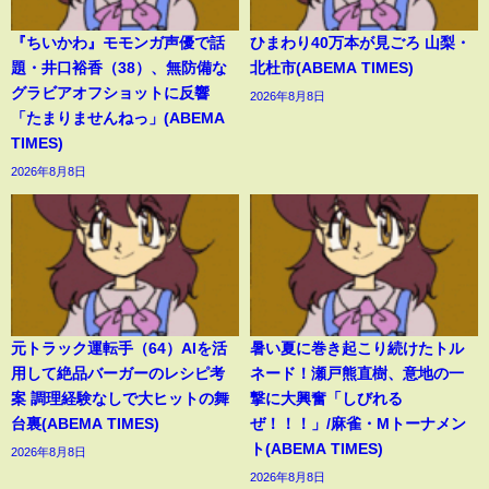
『ちいかわ』モモンガ声優で話
ひまわり40万本が見ごろ 山梨・
題・井口裕香（38）、無防備な
北杜市(ABEMA TIMES)
グラビアオフショットに反響
2026年8月8日
「たまりませんねっ」(ABEMA
TIMES)
2026年8月8日
元トラック運転手（64）AIを活
暑い夏に巻き起こり続けたトル
用して絶品バーガーのレシピ考
ネード！瀬戸熊直樹、意地の一
案 調理経験なしで大ヒットの舞
撃に大興奮「しびれる
台裏(ABEMA TIMES)
ぜ！！！」/麻雀・Mトーナメン
ト(ABEMA TIMES)
2026年8月8日
2026年8月8日