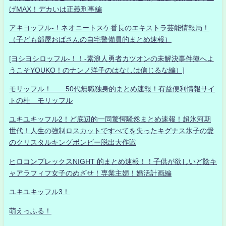
げMAX！デカいは正義刑事編
アキヨッフル-！ネオニートスケ番長のエキストラ芸能情報局！
（子ども部屋おばさんの自宅警備員的まとめ速報）
[ヨシヨシロッフル-！！-素浪人勇者カツオンの未解決事件簿へよ
うこそYOUKO！のナンノ洋子のはなしは信じるな編）]
モリッフル！ 50代無職独身的まとめ速報！有益便利情報サイ
トの杜 モリッフル
ユキユキッフル2！ど底辺的一同驚愕騒然まとめ速報！超氷河期
世代！人生の強制ロスカットですべてを失ったキグナス氷子の愛
のクリスタルキングボンビー脱出大作戦
ヒロコンプレックスNIGHT 的まとめ速報！！子供が欲しいど陰キ
ャアラフィフ女子のめざせ！専業主婦！婚活計画編
ユキユキッフル3！
萌えっふる！