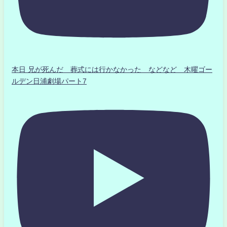
本日 兄が死んだ 葬式には行かなかった などなど 木曜ゴー
ルデン日浦劇場パート7