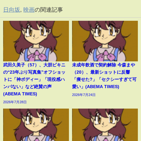
日向坂
,
映画
の関連記事
武田久美子（57）、大胆ビキニ
未成年飲酒で契約解除 今森まや
の“23年ぶり写真集”オフショッ
（20）、最新ショットに反響
トに「神ボディー」「現役感ハ
「痩せた?」「セクシーすぎて可
ンパない」など絶賛の声
愛い」(ABEMA TIMES)
(ABEMA TIMES)
2026年7月24日
2026年7月28日