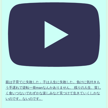
親は子育てに失敗した」子は人生に失敗した。負けに気付きも
う手遅れで逆転一発manなんかありません、 残りの人生、貧し
く食いつないでわずかな楽しみなど見つけて生きていくしかな
いのです。ないのです。