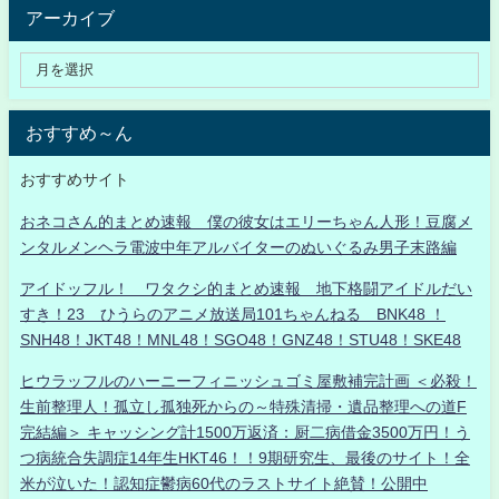
アーカイブ
おすすめ～ん
おすすめサイト
おネコさん的まとめ速報 僕の彼女はエリーちゃん人形！豆腐メ
ンタルメンヘラ電波中年アルバイターのぬいぐるみ男子末路編
アイドッフル！ ワタクシ的まとめ速報 地下格闘アイドルだい
すき！23 ひうらのアニメ放送局101ちゃんねる BNK48 ！
SNH48！JKT48！MNL48！SGO48！GNZ48！STU48！SKE48
ヒウラッフルのハーニーフィニッシュゴミ屋敷補完計画 ＜必殺！
生前整理人！孤立し孤独死からの～特殊清掃・遺品整理への道F
完結編＞ キャッシング計1500万返済：厨二病借金3500万円！う
つ病統合失調症14年生HKT46！！9期研究生、最後のサイト！全
米が泣いた！認知症鬱病60代のラストサイト絶賛！公開中