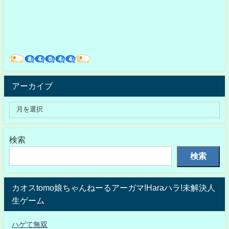
アーカイブ
検索
検索
カオスtomo娘ちゃんねーるアーガマ!Haraハラ!未解決人
生ゲーム
ハゲて無双