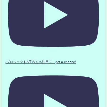
/プロジェクトA子さんも注目？ get a chance!