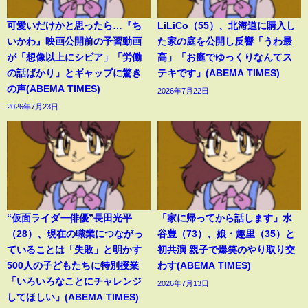
可愛いだけかと思ったら…『ち
LiLiCo（55）、北海道に購入し
いかわ』映画公開前の予習動画
た家の庭を公開し反響「うわ最
が「想像以上にシビア」「労働
高」「お庭でゆっくりなんてス
の話ばかり」とギャップに驚き
テキです」(ABEMA TIMES)
の声(ABEMA TIMES)
2026年7月22日
2026年7月23日
“仮面ライダー俳優”長田光平
「家に帰ってから話します」水
（28）、現在の職業につながっ
谷豊（73）、娘・趣里（35）と
ていることは「失敗」と明かす
初共演 親子で爆笑のやり取り交
500人の子どもたちに特別授業
わす(ABEMA TIMES)
「いろいろなことにチャレンジ
2026年7月13日
してほしい」(ABEMA TIMES)