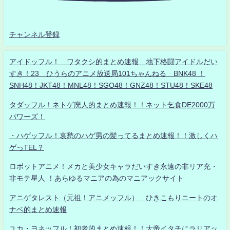
チャンネル登録
アイドッフル！ ワタクシ的まとめ速報 地下格闘アイドルだい
すき！23 ひうらのアニメ放送局101ちゃんねる BNK48 ！
SNH48！JKT48！MNL48！SGO48！GNZ48！STU48！SKE48
タダッフル！ネトゲ廃人的まとめ速報！！ネット乞食DE2000万
パワーズ！
・ハゲッフル！哀愁のハゲ男の髪ってるまとめ速報！！激しくハ
ゲっTEL？
ロボットアニメ！メカと美少女キャラだいすき永遠の非リア充・
非モテ星人 ！あらゆるマニアの為のマニアックサイト
アニゲタレスト（元祖！アニメッフル） ひきこもりニートのオ
ナベ的まとめ速報
ユカ・ヨネッフル！初老的まとめ速報！！大帝イタチにラリアッ