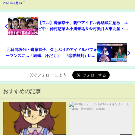
2026年7月14日
【フル】齊藤京子、劇中アイドル再結成に意欲 エ
ビ中・仲村悠菜＆小川未祐＆今村美月＆東北産・桜
ひなの「恋愛裁判」舞台挨拶
元日向坂46・齊藤京子、久しぶりのアイドルパフォ
ーマンスに…「結構、汗だく」 『恋愛裁判』LIVE
付き舞台あいさつ
Xでフォローしよう
おすすめの記事