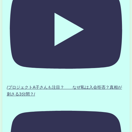
/プロジェクトA子さんも注目？ なぜ私は入会拒否？真相が
刺さる3分間？/