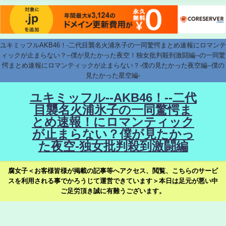
ユキミッフルAKB46！-二代目襲名火浦氷子の一同驚愕まとめ速報にロマンテ
ィックが止まらない？--僕が見たかった夜空！独女批判殺到激闘編--の一同驚
愕まとめ速報にロマンティックが止まらない？-僕の見たかった夜空編--僕の
見たかった星空編-
ユキミッフル--AKB46！--二代
目襲名火浦氷子の一同驚愕ま
とめ速報！にロマンティック
が止まらない？僕が見たかっ
た夜空-独女批判殺到激闘編
腐女子＜お客様皆様が掲載の記事等へアクセス、閲覧、こちらのサービ
スを利用される事でかろうじて運営できています＞本日は足元が悪い中
ご足労頂き誠に有難うございます。