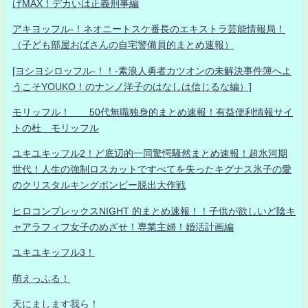
げMAX！デカいは正義刑事編
アキヨッフル-！ネオニートスケ番長のエキストラ芸能情報局！
（子ども部屋おばさんの自宅警備員的まとめ速報）
[ヨシヨシロッフル-！！-素浪人勇者カツオンの未解決事件簿へよ
うこそYOUKO！のナンノ洋子のはなしは信じるな編）]
モリッフル！ 50代無職独身的まとめ速報！有益便利情報サイ
トの杜 モリッフル
ユキユキッフル2！ど底辺的一同驚愕騒然まとめ速報！超氷河期
世代！人生の強制ロスカットですべてを失ったキグナス氷子の愛
のクリスタルキングボンビー脱出大作戦
ヒロコンプレックスNIGHT 的まとめ速報！！子供が欲しいど陰キ
ャアラフィフ女子のめざせ！専業主婦！婚活計画編
ユキユキッフル3！
萌えっふる！
天にまします我ら！