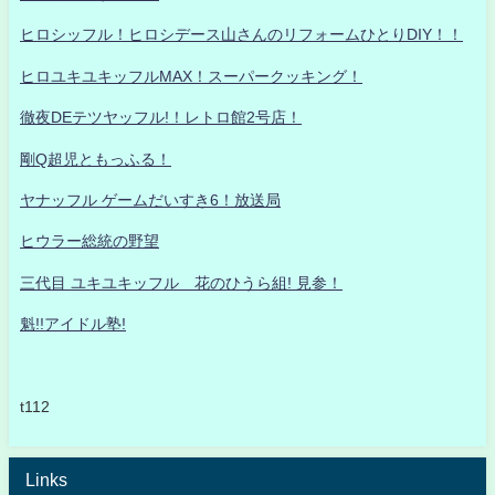
ヒロシッフル！ヒロシデース山さんのリフォームひとりDIY！！
ヒロユキユキッフルMAX！スーパークッキング！
徹夜DEテツヤッフル!！レトロ館2号店！
剛Q超児ともっふる！
ヤナッフル ゲームだいすき6！放送局
ヒウラー総統の野望
三代目 ユキユキッフル 花のひうら組! 見参！
魁!!アイドル塾!
t112
Links