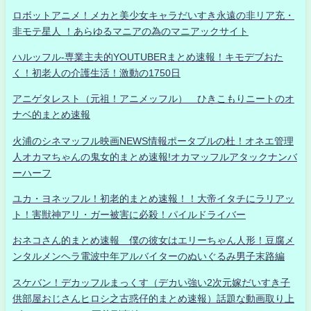
ロボットアニメ！メカと美少女キャラだいすき永遠の非リア充・
非モテ星人 ！あらゆるマニアの為のマニアックサイト
ハルッフル-専業主夫的YOUTUBERまとめ速報！キモデブおた
く！初老人の介護生活！激動の1750日
アニゲタレスト（元祖！アニメッフル） ひきこもりニートのオ
ナベ的まとめ速報
火浦のシネマッフル映画NEWS情報ポータブルの杜！オネエ管理
人オカマちゃんの鬼女的まとめ速報!オカマッフルアタックナンバ
ーハーフ
ユカ・ヨネッフル！初老的まとめ速報！！大帝イタチにラリアッ
ト！害獣神アリ・ガー被害に必殺！パイルドライバー
おネコさん的まとめ速報 僕の彼女はエリーちゃん人形！豆腐メ
ンタルメンヘラ電波中年アルバイターのぬいぐるみ男子末路編
スケバン！デカッフルまっくす（デカい強い2次元嫁だいすき子
供部屋おじさんヒロシ之古惑仔的まとめ速報）話題な動画取り上