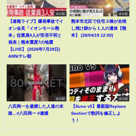
未分類
未分類
【速報ライブ】爆発事故でイ
熊本市北区で住宅３棟が全焼
オン会見「イオンモール熊
し焼け跡から１人の遺体【熊
本」従業員4人が安否不明と
本】 (26/04/19 12:00)
発表｜熊本震度7の地震
【LIVE】 (2026年7月29日)
ANN/テレ朝
未分類
未分類
八田與一を逮捕した人達の末
【Suno v5】最新版Replace
路…#八田與一 #逮捕
Sectionで歌詞を修正しよ
う！