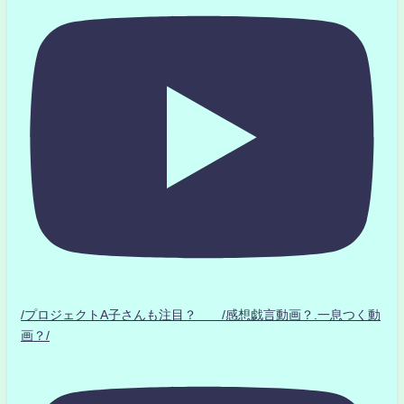
/プロジェクトA子さんも注目？ /感想戯言動画？.一息つく動
画？/