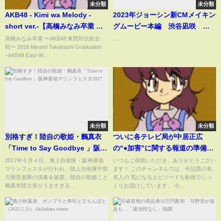
未分類
未分類
AKB48 - Kimi wa Melody -
2023年ジョーシン新CMメイキン
short ver.-【高橋みなみ卒業 〜
グムービー本編 渋谷凪咲
148.5cmの見た夢〜】sub eng,
nmb48
高橋みなみ卒業 〜AKB48 東西対抗歌合
...
戦〜 2016 Minami Takahashi Graduation
spa & romaji
~AKB48 East-W...
未分類
未分類
別格すぎ！陸自の歌姫・鶫真衣
ついに各テレビ局が中居正広
「Time to Say Goodbye 」阪神
の“●加害”に関する報道の準備開
基地マリンフェスタ2017
始…完全にテレビ局に手の平返
2017年６月４日、海上自衛隊・阪神基地
いつもご視聴いただき、ありがとうござい
マリンフェスタが行われ、陸上自衛隊中部
ます！ このチャンネルでは、今話題の有
しを喰らい芸能界引退へ…被害
方面音楽隊の演奏を披露。陸自の歌姫こと
名人の 気になるエピソードを動画でじっ
者女性を守秘義務違反で訴える
鶫真衣陸士長がうますぎる...
くりお届けしています。 今...
真相がヤバい…