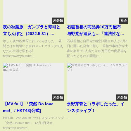
未分類
社会
夜の秋葉原 ガンプラと寿司と
石破首相の商品券10万円配布
立ちんぼと（2022.5.31）
与野党が追及も…「違法性な
Akihabara whore
し」強調
珍しく夜の秋葉原に行ってみました。 昼
石破首相と自民党の衆院1期生15人が3月3
間とは全然違いますねｗ ⇩１クリックであ
日に開いた会食に際し、首相の事務所が土
なたの生活が変わる⇩
産の名目で1人当たり10万円分の商品券を
https://www.youtube....
配ったとされる問題に...
未分類
未分類
【MV full】「突然 Do love
永野芽郁とコラボしたった。イ
me!」/ HKT48[公式]
ンスタライブ！
HKT48 2nd Album アウトスタンディング
...
「突然 Do love me!」 12月1日発売
https://sp.univers...