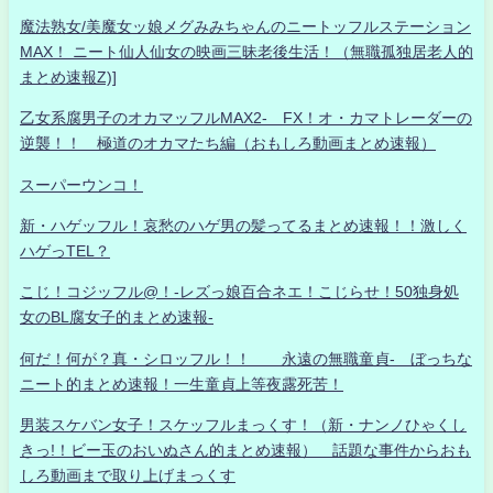
魔法熟女/美魔女ッ娘メグみみちゃんのニートッフルステーション
MAX！ ニート仙人仙女の映画三昧老後生活！（無職孤独居老人的
まとめ速報Z)]
乙女系腐男子のオカマッフルMAX2- FX！オ・カマトレーダーの
逆襲！！ 極道のオカマたち編（おもしろ動画まとめ速報）
スーパーウンコ！
新・ハゲッフル！哀愁のハゲ男の髪ってるまとめ速報！！激しく
ハゲっTEL？
こじ！コジッフル@！-レズっ娘百合ネエ！こじらせ！50独身処
女のBL腐女子的まとめ速報-
何だ！何が？真・シロッフル！！ 永遠の無職童貞- ぼっちな
ニート的まとめ速報！一生童貞上等夜露死苦！
男装スケバン女子！スケッフルまっくす！（新・ナンノひゃくし
きっ!！ビー玉のおいぬさん的まとめ速報） 話題な事件からおも
しろ動画まで取り上げまっくす