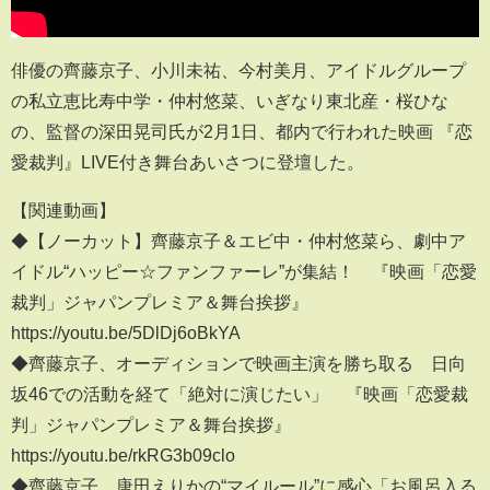
俳優の齊藤京子、小川未祐、今村美月、アイドルグループ
の私立恵比寿中学・仲村悠菜、いぎなり東北産・桜ひな
の、監督の深田晃司氏が2月1日、都内で行われた映画 『恋
愛裁判』LIVE付き舞台あいさつに登壇した。
【関連動画】
◆【ノーカット】齊藤京子＆エビ中・仲村悠菜ら、劇中ア
イドル“ハッピー☆ファンファーレ”が集結！ 『映画「恋愛
裁判」ジャパンプレミア＆舞台挨拶』
https://youtu.be/5DlDj6oBkYA
◆齊藤京子、オーディションで映画主演を勝ち取る 日向
坂46での活動を経て「絶対に演じたい」 『映画「恋愛裁
判」ジャパンプレミア＆舞台挨拶』
https://youtu.be/rkRG3b09clo
◆齊藤京子、唐田えりかの“マイルール”に感心「お風呂入る