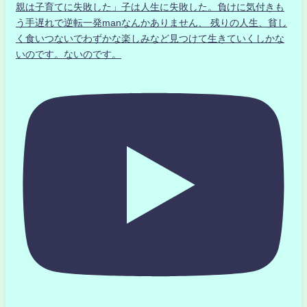
親は子育てに失敗した」子は人生に失敗した。負けに気付きも
う手遅れで逆転一発manなんかありません、 残りの人生、貧し
く食いつないでわずかな楽しみなど見つけて生きていくしかな
いのです。ないのです。