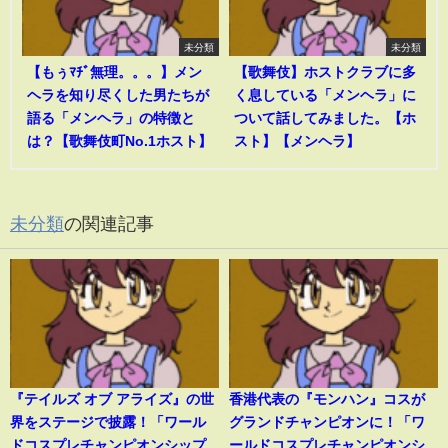
未分類
未分類
【もぅﾏﾁﾞ無理。。。】メン
【歌舞伎】ホストクラブに多
ヘラを知り尽くした男たちが
く息している「メンヘラ」に
語る「メンヘラ」の特徴と
ついて話してみました。【ホ
は？【歌舞伎町No.1ホスト】
スト】【メンヘラ】
未分類
の関連記事
『テイルズ オブ アライズ』の世
香港代表の『モンハン』コスが
界をステージで披露！「ワール
グランドチャンピオンに！「ワ
ドコスプレチャンピオンシップ
ールドコスプレチャンピオンシ