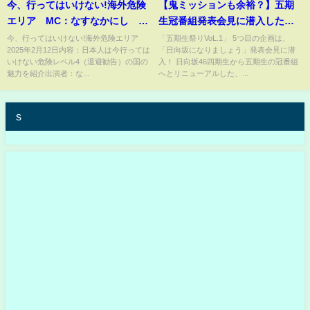
今、行ってはいけない!海外危険
【鬼ミッションも余裕？】五期
エリア MC：なすなかにし 2
生冠番組発表会見に潜入したの
月12日
ワシやないかい！【日向坂にな
今、行ってはいけない!海外危険エリア
「五期生祭りVoL.1」 5つ目の企画は、
2025年2月12日内容：日本人は今行っては
「日向坂になりましょう」発表会見に潜
りましょう】
いけない危険レベル4（退避勧告）の国の
入！ 日向坂46四期生から五期生の冠番組
魅力を紹介出演者：な...
へとリニューアルした、...
s