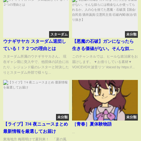
スターダム
未分類
ウナギサヤカ スターダム退団し
【悪魔の石破】ガンになったら
ている！？２つの理由とは
生きる価値がない。そんな奴ら
には税金なんか使ってられる
スターダム所属のウナギサヤカさん。 現
このチャンネルでは、ヒールな政治家をお
在ギャン期に突入中で、他団体の試合に出
届けします。 ▼お借りしている素材▼
か。人の心を捨てた悪魔・石破
たり、レジェンド級のレスターと対決した
VOICEVOX:波音リツ Voiced by https://...
茂【国会/自民党/酒井議員/立憲民
りとスターダム外部で様々な...
主党/石破内閣/政治/切り抜き】
未分類
未分類
【ライブ】7/4 夜ニュースまとめ
［青春］夏体験物語
最新情報を厳選してお届け
...
東海地方 梅雨明けで夏到来！ 「夏の風