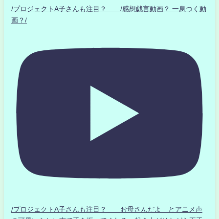
/プロジェクトA子さんも注目？ /感想戯言動画？.一息つく動
画？/
/プロジェクトA子さんも注目？ お母さんだよ とアニメ声