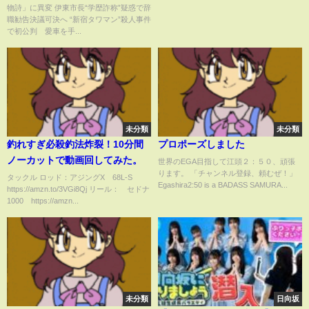
物詩」に異変 伊東市長“学歴詐称”疑惑で辞
職勧告決議可決へ “新宿タワマン”殺人事件
で初公判 愛車を手...
未分類
未分類
釣れすぎ必殺釣法炸裂！10分間
プロポーズしました
ノーカットで動画回してみた。
世界のEGA目指して江頭２：５０、頑張
ります。 「チャンネル登録、頼むぜ！」
タックル ロッド：アジングX 68L-S
Egashira2:50 is a BADASS SAMURA...
https://amzn.to/3VGi8Qj リール： セドナ
1000 https://amzn...
未分類
日向坂