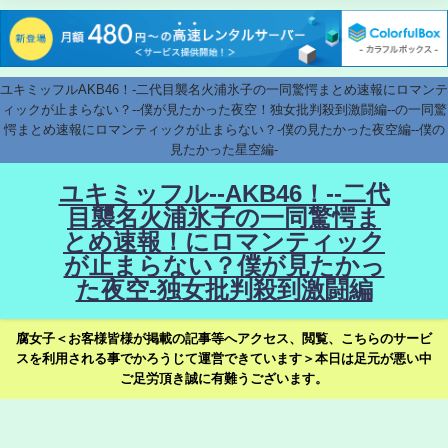
ユキミッフルAKB46！-二代目襲名火浦氷子の一同驚愕まとめ速報にロマンテ
ィックが止まらない？--僕が見たかった夜空！独女批判殺到激闘編--の一同驚
愕まとめ速報にロマンティックが止まらない？-僕の見たかった夜空編--僕の
見たかった星空編-
ユキミッフル--AKB46！--二代
目襲名火浦氷子の一同驚愕ま
とめ速報！にロマンティック
が止まらない？僕が見たかっ
た夜空-独女批判殺到激闘編
腐女子＜お客様皆様が掲載の記事等へアクセス、閲覧、こちらのサービ
スを利用される事でかろうじて運営できています＞本日は足元が悪い中
ご足労頂き誠に有難うございます。