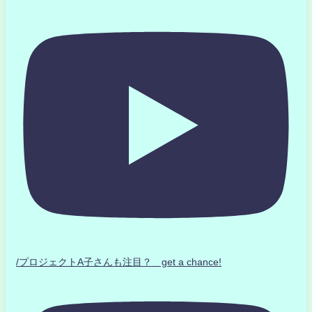
/プロジェクトA子さんも注目？ get a chance!