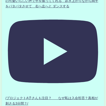
の可愛いらしい声で手を振ってくれる 起き上がりながら両手
をパタパタさせて 右へ左へと ダンスする
/プロジェクトA子さんも注目？ なぜ私は入会拒否？真相が
刺さる3分間？/