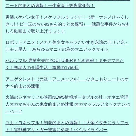
ニート的まとめ速報！一生童貞上等夜露死苦！
男装スケバン女子！スケッフルまっくす！（新・ナンノひゃくし
きっ!！ビー玉のおいぬさん的まとめ速報） 話題な事件からおも
しろ動画まで取り上げまっくす
ロボットアニメ！メカと美少女キャラだいすき永遠の非リア充・
非モテ星人 ！あらゆるマニアの為のマニアックサイト
ハルッフル-専業主夫的YOUTUBERまとめ速報！キモデブおた
く！初老人の介護生活！激動の1750日
アニゲタレスト（元祖！アニメッフル） ひきこもりニートのオ
ナベ的まとめ速報
火浦のシネマッフル映画NEWS情報ポータブルの杜！オネエ管理
人オカマちゃんの鬼女的まとめ速報!オカマッフルアタックナンバ
ーハーフ
ユカ・ヨネッフル！初老的まとめ速報！！大帝イタチにラリアッ
ト！害獣神アリ・ガー被害に必殺！パイルドライバー