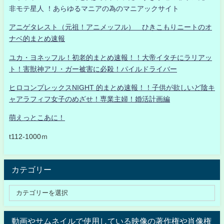
非モテ星人 ！あらゆるマニアの為のマニアックサイト
アニゲタレスト（元祖！アニメッフル） ひきこもりニートのオ
ナベ的まとめ速報
ユカ・ヨネッフル！初老的まとめ速報！！大帝イタチにラリアッ
ト！害獣神アリ・ガー被害に必殺！パイルドライバー
ヒロコンプレックスNIGHT 的まとめ速報！！子供が欲しいど陰キ
ャアラフィフ女子のめざせ！専業主婦！婚活計画編
萌えっとこあに！
t112-1000ｍ
カテゴリー
動画やサムネイルで使用している映像の著作権や肖像権