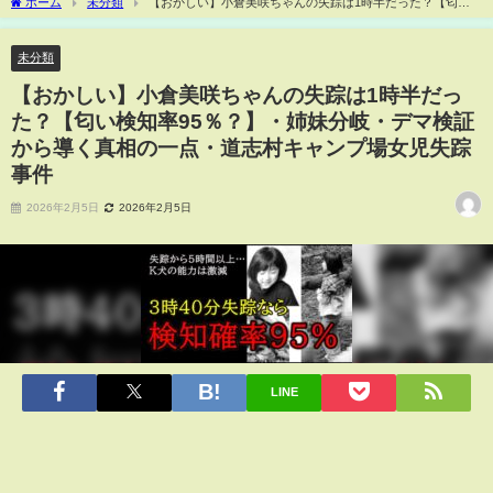
ホーム
未分類
【おかしい】小倉美咲ちゃんの失踪は1時半だった？【匂い
検知率95％？】・姉妹分岐・デマ検証から導く真相の一点・道志村キャンプ場女児失
踪事件
未分類
【おかしい】小倉美咲ちゃんの失踪は1時半だっ
た？【匂い検知率95％？】・姉妹分岐・デマ検証
から導く真相の一点・道志村キャンプ場女児失踪
事件
2026年2月5日
2026年2月5日
LINE