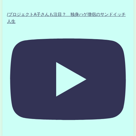
/プロジェクトA子さんも注目？ 独身ハゲ僧侶のサンドイッチ
人生