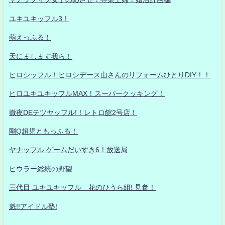
ユキユキッフル3！
萌えっふる！
天にまします我ら！
ヒロシッフル！ヒロシデース山さんのリフォームひとりDIY！！
ヒロユキユキッフルMAX！スーパークッキング！
徹夜DEテツヤッフル!！レトロ館2号店！
剛Q超児ともっふる！
ヤナッフル ゲームだいすき6！放送局
ヒウラー総統の野望
三代目 ユキユキッフル 花のひうら組! 見参！
魁!!アイドル塾!