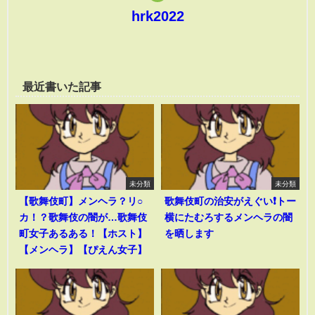
hrk2022
最近書いた記事
未分類
未分類
【歌舞伎町】メンヘラ？リ○
歌舞伎町の治安がえぐい❗️トー
カ！？歌舞伎の闇が…歌舞伎
横にたむろするメンヘラの闇
町女子あるある！【ホスト】
を晒します
【メンヘラ】【ぴえん女子】