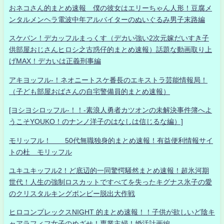
おネコさん的まとめ速報 僕の彼女はエリーちゃん人形！豆腐メ
ンタルメンヘラ電波中年アルバイターのぬいぐるみ男子末路編
スケバン！デカッフルまっくす（デカい強い2次元嫁だいすき子
供部屋おじさんヒロシ之古惑仔的まとめ速報）話題な動画取り上
げMAX！デカいは正義刑事編
アキヨッフル-！ネオニートスケ番長のエキストラ芸能情報局！
（子ども部屋おばさんの自宅警備員的まとめ速報）
[ヨシヨシロッフル-！！-素浪人勇者カツオンの未解決事件簿へよ
うこそYOUKO！のナンノ洋子のはなしは信じるな編）]
モリッフル！ 50代無職独身的まとめ速報！有益便利情報サイ
トの杜 モリッフル
ユキユキッフル2！ど底辺的一同驚愕騒然まとめ速報！超氷河期
世代！人生の強制ロスカットですべてを失ったキグナス氷子の愛
のクリスタルキングボンビー脱出大作戦
ヒロコンプレックスNIGHT 的まとめ速報！！子供が欲しいど陰キ
ャアラフィフ女子のめざせ！専業主婦！婚活計画編