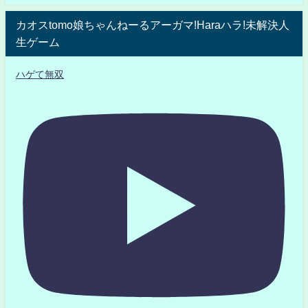
カオスtomo娘ちゃんねーるアーガマ!Haraハラ!未解決人
生ゲーム
ハゲて無双