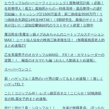
ヒウラッフルのハーニーフィニッシュゴミ屋敷補完計画 ＜必殺！
生前整理人！孤立し孤独死からの～特殊清掃・遺品整理への道F
完結編＞ キャッシング計1500万返済：厨二病借金3500万円！う
つ病統合失調症14年生HKT46！！9期研究生、最後のサイト！全
米が泣いた！認知症鬱病60代のラストサイト絶賛！公開中
魔法熟女/美魔女ッ娘メグみみちゃんのニートッフルステーション
MAX！ ニート仙人仙女の映画三昧老後生活！（無職孤独居老人的
まとめ速報Z)]
乙女系腐男子のオカマッフルMAX2- FX！オ・カマトレーダーの
逆襲！！ 極道のオカマたち編（おもしろ動画まとめ速報）
スーパーウンコ！
新・ハゲッフル！哀愁のハゲ男の髪ってるまとめ速報！！激しく
ハゲっTEL？
こじ！コジッフル@！-レズっ娘百合ネエ！こじらせ！50独身処
女のBL腐女子的まとめ速報-
何だ！何が？真・シロッフル！！ 永遠の無職童貞- ぼっちな