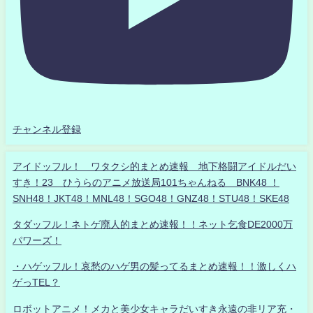
チャンネル登録
アイドッフル！ ワタクシ的まとめ速報 地下格闘アイドルだい
すき！23 ひうらのアニメ放送局101ちゃんねる BNK48 ！
SNH48！JKT48！MNL48！SGO48！GNZ48！STU48！SKE48
タダッフル！ネトゲ廃人的まとめ速報！！ネット乞食DE2000万
パワーズ！
・ハゲッフル！哀愁のハゲ男の髪ってるまとめ速報！！激しくハ
ゲっTEL？
ロボットアニメ！メカと美少女キャラだいすき永遠の非リア充・