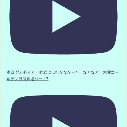
本日 兄が死んだ 葬式には行かなかった などなど 木曜ゴー
ルデン日浦劇場パート7