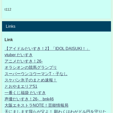
t112
Links
Link
【アイドルだいすき！2】「IDOL DAISUKI！」
vtuber だいすき
アニメだいすき！26-
オラシオンの競馬グランプリ
スーパーウンコウーマンT・子なし
スケバン氷子のまとめ速報！
とおやまエリア51
一番くじ福袋 だいすき
声優だいすき！26- bnk46
大阪エキストラNOTE！芸能情報局
天にまします我らが父よ！ 願わくはわがドル円を守りた