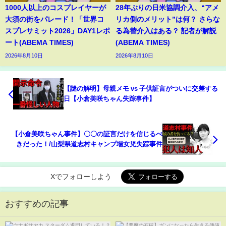
1000人以上のコスプレイヤーが
28年ぶりの日米協調介入、“アメ
大須の街をパレード！「世界コ
リカ側のメリット”は何？ さらな
スプレサミット2026」DAY1レポ
る為替介入はある？ 記者が解説
ート(ABEMA TIMES)
(ABEMA TIMES)
2026年8月10日
2026年8月10日
【謎の解明】母親メモ vs 子供証言がついに交差する
日【小倉美咲ちゃん失踪事件】
【小倉美咲ちゃん事件】〇〇の証言だけを信じるべ
きだった！/山梨県道志村キャンプ場女児失踪事件
Xでフォローしよう
おすすめの記事