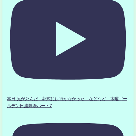
本日 兄が死んだ 葬式には行かなかった などなど 木曜ゴー
ルデン日浦劇場パート7