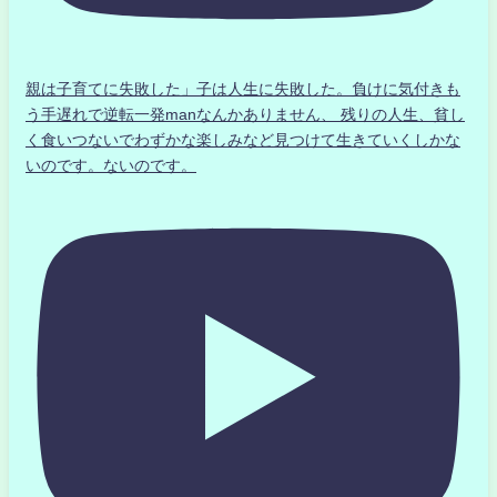
親は子育てに失敗した」子は人生に失敗した。負けに気付きも
う手遅れで逆転一発manなんかありません、 残りの人生、貧し
く食いつないでわずかな楽しみなど見つけて生きていくしかな
いのです。ないのです。