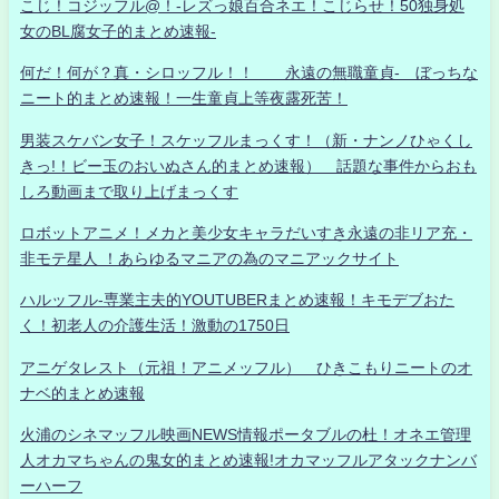
こじ！コジッフル@！-レズっ娘百合ネエ！こじらせ！50独身処
女のBL腐女子的まとめ速報-
何だ！何が？真・シロッフル！！ 永遠の無職童貞- ぼっちな
ニート的まとめ速報！一生童貞上等夜露死苦！
男装スケバン女子！スケッフルまっくす！（新・ナンノひゃくし
きっ!！ビー玉のおいぬさん的まとめ速報） 話題な事件からおも
しろ動画まで取り上げまっくす
ロボットアニメ！メカと美少女キャラだいすき永遠の非リア充・
非モテ星人 ！あらゆるマニアの為のマニアックサイト
ハルッフル-専業主夫的YOUTUBERまとめ速報！キモデブおた
く！初老人の介護生活！激動の1750日
アニゲタレスト（元祖！アニメッフル） ひきこもりニートのオ
ナベ的まとめ速報
火浦のシネマッフル映画NEWS情報ポータブルの杜！オネエ管理
人オカマちゃんの鬼女的まとめ速報!オカマッフルアタックナンバ
ーハーフ