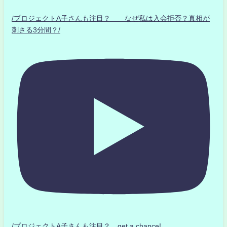
/プロジェクトA子さんも注目？ なぜ私は入会拒否？真相が
刺さる3分間？/
/プロジェクトA子さんも注目？ get a chance!