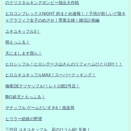
のクリスタルキングボンビー脱出大作戦
ヒロコンプレックスNIGHT 的まとめ速報！！子供が欲しいど陰キ
ャアラフィフ女子のめざせ！専業主婦！婚活計画編
ユキユキッフル3！
萌えっふる！
天にまします我ら！
ヒロシッフル！ヒロシデース山さんのリフォームひとりDIY！！
ヒロユキユキッフルMAX！スーパークッキング！
徹夜DEテツヤッフル!！レトロ館2号店！
剛Q超児ともっふる！
ヤナッフル ゲームだいすき6！放送局
ヒウラー総統の野望
三代目 ユキユキッフル 花のひうら組! 見参！