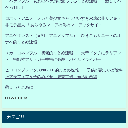
・ハゲッフル！哀愁のハゲ男の髪ってるまとめ速報！！激しくハ
ゲっTEL？
ロボットアニメ！メカと美少女キャラだいすき永遠の非リア充・
非モテ星人 ！あらゆるマニアの為のマニアックサイト
アニゲタレスト（元祖！アニメッフル） ひきこもりニートのオ
ナベ的まとめ速報
ユカ・ヨネッフル！初老的まとめ速報！！大帝イタチにラリアッ
ト！害獣神アリ・ガー被害に必殺！パイルドライバー
ヒロコンプレックスNIGHT 的まとめ速報！！子供が欲しいど陰キ
ャアラフィフ女子のめざせ！専業主婦！婚活計画編
萌えっとこあに！
t112-1000ｍ
カテゴリー