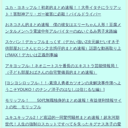
ユカ・ヨネッフル！初老的まとめ速報！！大帝イタチにラリアッ
ト！害獣神アリ・ガー被害に必殺！パイルドライバー
おネコさん的まとめ速報 僕の彼女はエリーちゃん人形！豆腐メ
ンタルメンヘラ電波中年アルバイターのぬいぐるみ男子末路編
スケバン！デカッフルまっくす（デカい強い2次元嫁だいすき子
供部屋おじさんヒロシ之古惑仔的まとめ速報）話題な動画取り上
げMAX！デカいは正義刑事編
アキヨッフル-！ネオニートスケ番長のエキストラ芸能情報局！
（子ども部屋おばさんの自宅警備員的まとめ速報）
[ヨシヨシロッフル-！！-素浪人勇者カツオンの未解決事件簿へよ
うこそYOUKO！のナンノ洋子のはなしは信じるな編）]
モリッフル！ 50代無職独身的まとめ速報！有益便利情報サイ
トの杜 モリッフル
ユキユキッフル2！ど底辺的一同驚愕騒然まとめ速報！超氷河期
世代！人生の強制ロスカットですべてを失ったキグナス氷子の愛