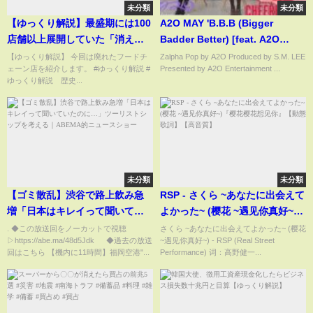
未分類
未分類
【ゆっくり解説】最盛期には100
A2O MAY 'B.B.B (Bigger
店舗以上展開していた「消え
Badder Better) [feat. A2O
た」チェーン店！？みんなはち
LTG]' Cheering Guide
【ゆっくり解説】 今回は廃れたフードチ
Zalpha Pop by A2O Produced by S.M. LEE
ェーン店を紹介します。 #ゆっくり解説 #
Presented by A2O Entertainment ...
ゃんと覚えてる…？
ゆっくり解説 歴史...
未分類
未分類
【ゴミ散乱】渋谷で路上飲み急
RSP - さくら ~あなたに出会えて
増「日本はキレイって聞いてい
よかった~ (樱花 ~遇见你真好~)
たのに…」ツーリストシップを
『樱花樱花想见你』【動態歌
. ◆この放送回をノーカットで視聴
さくら ~あなたに出会えてよかった~ (樱花
▷https://abe.ma/48d5Jdk ◆過去の放送
~遇见你真好~) - RSP (Real Street
考える｜ABEMA的ニュースショ
詞】【高音質】
回はこちら 【機内に11時間】福岡空港"...
Performance) 词：高野健一...
ー