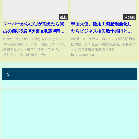
感想
未分類
スーパーから〇〇が消えたら買
韓国大使、徴用工資産現金化し
占の前兆5選 #災害 #地震 #南海
たらビジネス損失数十兆円と目
トラフ #備蓄品 #料理 #雑学 #備
算【ゆっくり解説】
いかがでしたか？ 内容が良ければチャン
#韓国 #ニュース #ゆっくり解説 駐日韓
ネル登録お願いします。 動画についての
国大使「日本企業の資産現金化、数百兆ウ
蓄 #買占め #買占
感想をコメント欄でぜひ教えて下さい！
ォンの事業機会損失の可能性」
それでは、次の動画でお会い...
https://news.ya...
s