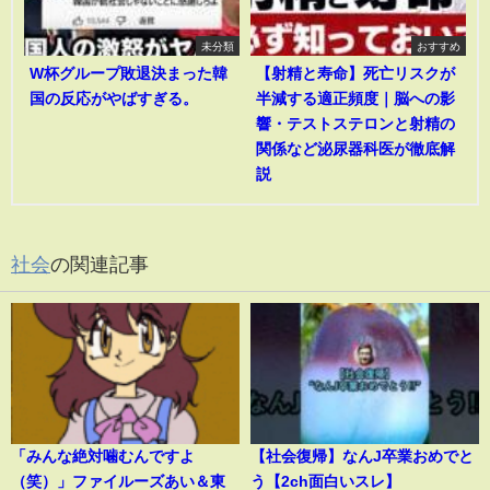
未分類
おすすめ
W杯グループ敗退決まった韓
【射精と寿命】死亡リスクが
国の反応がやばすぎる。
半減する適正頻度｜脳への影
響・テストステロンと射精の
関係など泌尿器科医が徹底解
説
社会
の関連記事
「みんな絶対噛むんですよ
【社会復帰】なんJ卒業おめでと
（笑）」ファイルーズあい＆東
う【2ch面白いスレ】