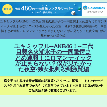
ユキミッフルAKB46！-二代目襲名火浦氷子の一同驚愕まとめ速報にロマンテ
ィックが止まらない？--僕が見たかった夜空！独女批判殺到激闘編--の一同驚
愕まとめ速報にロマンティックが止まらない？-僕の見たかった夜空編--僕の
見たかった星空編-
ユキミッフル--AKB46！--二代
目襲名火浦氷子の一同驚愕ま
とめ速報！にロマンティック
が止まらない？僕が見たかっ
た夜空-独女批判殺到激闘編
腐女子＜お客様皆様が掲載の記事等へアクセス、閲覧、こちらのサービ
スを利用される事でかろうじて運営できています＞本日は足元が悪い中
ご足労頂き誠に有難うございます。