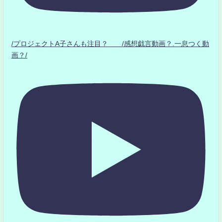
/プロジェクトA子さんも注目？ /感想戯言動画？.一息つく動
画？/