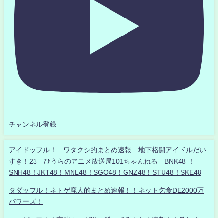
チャンネル登録
アイドッフル！ ワタクシ的まとめ速報 地下格闘アイドルだい
すき！23 ひうらのアニメ放送局101ちゃんねる BNK48 ！
SNH48！JKT48！MNL48！SGO48！GNZ48！STU48！SKE48
タダッフル！ネトゲ廃人的まとめ速報！！ネット乞食DE2000万
パワーズ！