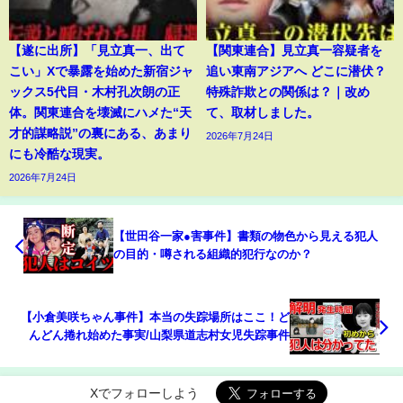
【遂に出所】「見立真一、出て
【関東連合】見立真一容疑者を
こい」Xで暴露を始めた新宿ジャ
追い東南アジアへ どこに潜伏？
ックス5代目・木村孔次朗の正
特殊詐欺との関係は？｜改め
体。関東連合を壊滅にハメた“天
て、取材しました。
才的謀略説”の裏にある、あまり
2026年7月24日
にも冷酷な現実。
2026年7月24日
【世田谷一家●害事件】書類の物色から見える犯人
の目的・噂される組織的犯行なのか？
【小倉美咲ちゃん事件】本当の失踪場所はここ！ど
んどん捲れ始めた事実/山梨県道志村女児失踪事件
Xでフォローしよう