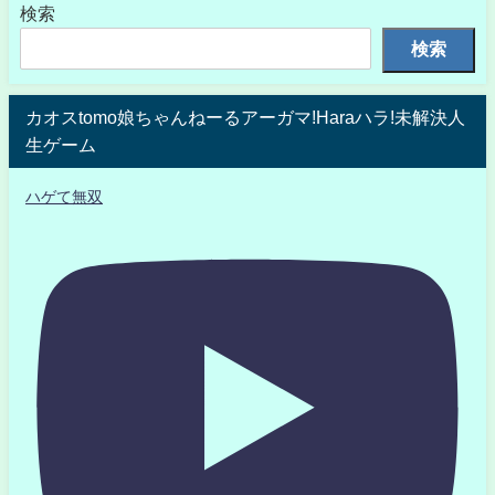
検索
検索
カオスtomo娘ちゃんねーるアーガマ!Haraハラ!未解決人
生ゲーム
ハゲて無双