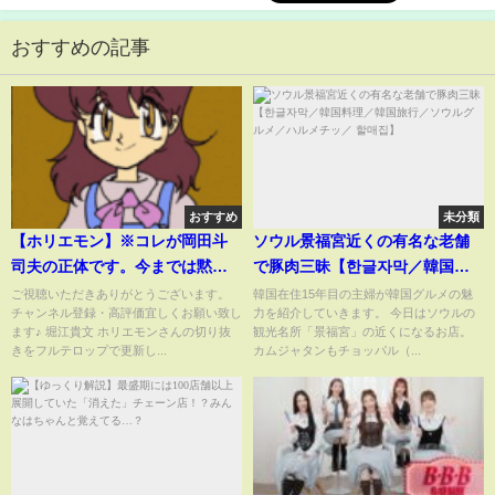
おすすめの記事
おすすめ
未分類
【ホリエモン】※コレが岡田斗
ソウル景福宮近くの有名な老舗
司夫の正体です。今までは黙っ
で豚肉三昧【한글자막／韓国料
ていましたが実は彼●●なんです
理／韓国旅行／ソウルグルメ／
ご視聴いただきありがとうございます。
韓国在住15年目の主婦が韓国グルメの魅
チャンネル登録・高評価宜しくお願い致し
力を紹介していきます。 今日はソウルの
よ・・・
ハルメチッ／ 할매집】
ます♪ 堀江貴文 ホリエモンさんの切り抜
観光名所「景福宮」の近くになるお店。
きをフルテロップで更新し...
カムジャタンもチョッパル（...