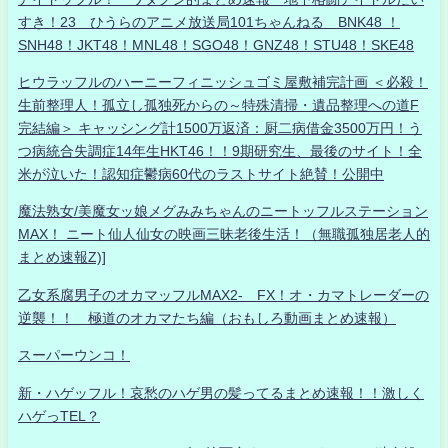
すき！23 ひうらのアニメ放送局101ちゃんねる BNK48 ！
SNH48！JKT48！MNL48！SGO48！GNZ48！STU48！SKE48
ヒウラッフルのハーニーフィニッシュゴミ屋敷補完計画 ＜必殺！
生前整理人！孤立し孤独死からの～特殊清掃・遺品整理への道F
完結編＞ キャッシング計1500万返済：厨二病借金3500万円！う
つ病統合失調症14年生HKT46！！9期研究生、最後のサイト！全
米が泣いた！認知症鬱病60代のラストサイト絶賛！公開中
魔法熟女/美魔女ッ娘メグみみちゃんのニートッフルステーション
MAX！ ニート仙人仙女の映画三昧老後生活！（無職孤独居老人的
まとめ速報Z)]
乙女系腐男子のオカマッフルMAX2- FX！オ・カマトレーダーの
逆襲！！ 極道のオカマたち編（おもしろ動画まとめ速報）
スーパーウンコ！
新・ハゲッフル！哀愁のハゲ男の髪ってるまとめ速報！！激しく
ハゲっTEL？