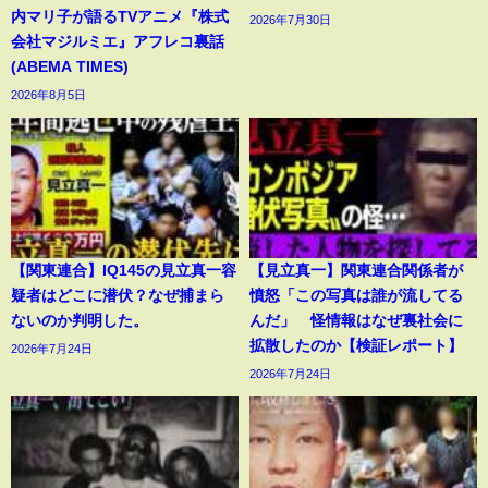
内マリ子が語るTVアニメ『株式
2026年7月30日
会社マジルミエ』アフレコ裏話
(ABEMA TIMES)
2026年8月5日
【関東連合】IQ145の見立真一容
【見立真一】関東連合関係者が
疑者はどこに潜伏？なぜ捕まら
憤怒「この写真は誰が流してる
ないのか判明した。
んだ」 怪情報はなぜ裏社会に
拡散したのか【検証レポート】
2026年7月24日
2026年7月24日