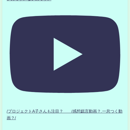
/プロジェクトA子さんも注目？ /感想戯言動画？.一息つく動
画？/