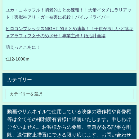
ユカ・ヨネッフル！初老的まとめ速報！！大帝イタチにラリアッ
ト！害獣神アリ・ガー被害に必殺！パイルドライバー
ヒロコンプレックスNIGHT 的まとめ速報！！子供が欲しいど陰キ
ャアラフィフ女子のめざせ！専業主婦！婚活計画編
萌えっとこあに！
t112-1000ｍ
カテゴリー
動画やサムネイルで使用している映像の著作権や肖像権
等は全てその権利所有者様に帰属いたします。申しわけ
ございません。お客様からの要望、問題がある記事を削
除、送信防止措置にできる限り応じます。お問い合わせ