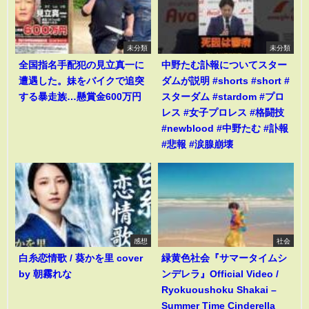
未分類
未分類
全国指名手配犯の見立真一に
中野たむ訃報についてスター
遭遇した。妹をバイクで追突
ダムが説明 #shorts #short #
する暴走族…懸賞金600万円
スターダム #stardom #プロ
レス #女子プロレス #格闘技
#newblood #中野たむ #訃報
#悲報 #涙腺崩壊
感想
社会
白糸恋情歌 / 葵かを里 cover
緑黄色社会『サマータイムシ
by 朝霧れな
ンデレラ』Official Video /
Ryokuoushoku Shakai –
Summer Time Cinderella