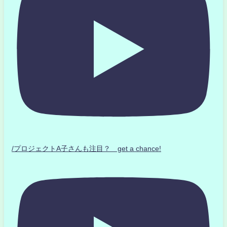
/プロジェクトA子さんも注目？ get a chance!