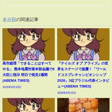
未分類
の関連記事
高市総理「できることはすべて
『テイルズ オブ アライズ』の世
やる」 熊本地震対策本部会議で8
界をステージで披露！「ワール
大臣に指示 明日で発災2週間
ドコスプレチャンピオンシップ
(ABEMA TIMES)
2026」3位ブラジル代表インタビ
ュー(ABEMA TIMES)
2026年8月10日
2026年8月10日