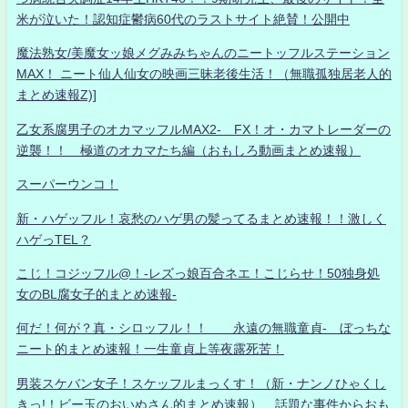
米が泣いた！認知症鬱病60代のラストサイト絶賛！公開中
魔法熟女/美魔女ッ娘メグみみちゃんのニートッフルステーション
MAX！ ニート仙人仙女の映画三昧老後生活！（無職孤独居老人的
まとめ速報Z)]
乙女系腐男子のオカマッフルMAX2- FX！オ・カマトレーダーの
逆襲！！ 極道のオカマたち編（おもしろ動画まとめ速報）
スーパーウンコ！
新・ハゲッフル！哀愁のハゲ男の髪ってるまとめ速報！！激しく
ハゲっTEL？
こじ！コジッフル@！-レズっ娘百合ネエ！こじらせ！50独身処
女のBL腐女子的まとめ速報-
何だ！何が？真・シロッフル！！ 永遠の無職童貞- ぼっちな
ニート的まとめ速報！一生童貞上等夜露死苦！
男装スケバン女子！スケッフルまっくす！（新・ナンノひゃくし
きっ!！ビー玉のおいぬさん的まとめ速報） 話題な事件からおも