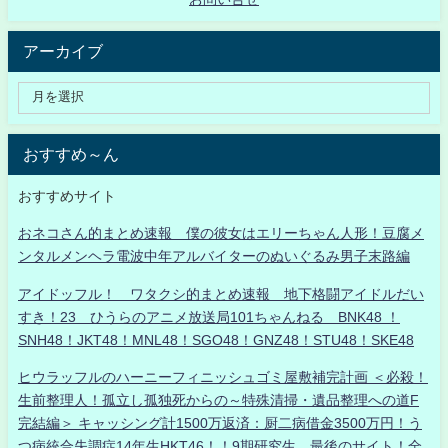
アーカイブ
おすすめ～ん
おすすめサイト
おネコさん的まとめ速報 僕の彼女はエリーちゃん人形！豆腐メ
ンタルメンヘラ電波中年アルバイターのぬいぐるみ男子末路編
アイドッフル！ ワタクシ的まとめ速報 地下格闘アイドルだい
すき！23 ひうらのアニメ放送局101ちゃんねる BNK48 ！
SNH48！JKT48！MNL48！SGO48！GNZ48！STU48！SKE48
ヒウラッフルのハーニーフィニッシュゴミ屋敷補完計画 ＜必殺！
生前整理人！孤立し孤独死からの～特殊清掃・遺品整理への道F
完結編＞ キャッシング計1500万返済：厨二病借金3500万円！う
つ病統合失調症14年生HKT46！！9期研究生、最後のサイト！全