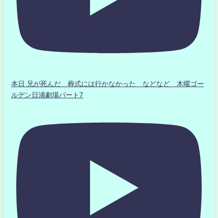
本日 兄が死んだ 葬式には行かなかった などなど 木曜ゴー
ルデン日浦劇場パート7