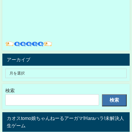
アーカイブ
検索
検索
カオスtomo娘ちゃんねーるアーガマ!Haraハラ!未解決人
生ゲーム