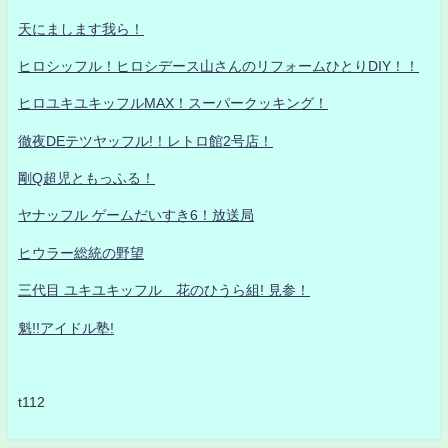
天にまします我ら！
ヒロシッフル！ヒロシデース山さんのリフォームひとりDIY！！
ヒロユキユキッフルMAX！スーパークッキング！
徹夜DEテツヤッフル!！レトロ館2号店！
剛Q超児ともっふる！
ヤナッフル ゲームだいすき6！放送局
ヒウラー総統の野望
三代目 ユキユキッフル 花のひうら組! 見参！
魁!!アイドル塾!
t112