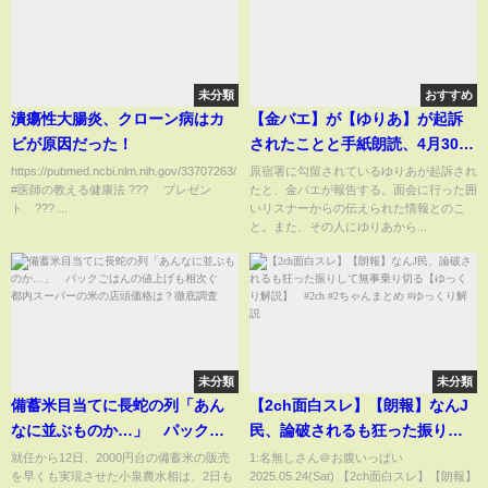
未分類
おすすめ
潰瘍性大腸炎、クローン病はカ
【金バエ】が【ゆりあ】が起訴
ビが原因だった！
されたことと手紙朗読、4月30日
に東京拘置所へ移送
https://pubmed.ncbi.nlm.nih.gov/33707263/
原宿署に勾留されているゆりあが起訴され
#医師の教える健康法 ??? プレゼン
たと、金バエが報告する。面会に行った囲
ト ??? ...
いリスナーからの伝えられた情報とのこ
と。また、その人にゆりあから...
未分類
未分類
備蓄米目当てに長蛇の列「あん
【2ch面白スレ】【朗報】なんJ
なに並ぶものか…」 パックご
民、論破されるも狂った振りし
はんの値上げも相次ぐ 都内ス
て無事乗り切る【ゆっくり解
就任から12日、2000円台の備蓄米の販売
1:名無しさん＠お腹いっぱい
を早くも実現させた小泉農水相は、2日も
2025.05.24(Sat) 【2ch面白スレ】【朗報】
ーパーの米の店頭価格は？徹底
説】 #2ch #2ちゃんまとめ #ゆ