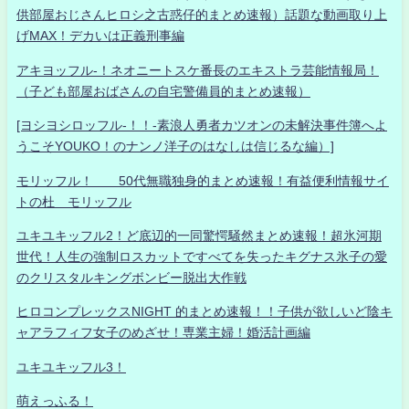
供部屋おじさんヒロシ之古惑仔的まとめ速報）話題な動画取り上
げMAX！デカいは正義刑事編
アキヨッフル-！ネオニートスケ番長のエキストラ芸能情報局！
（子ども部屋おばさんの自宅警備員的まとめ速報）
[ヨシヨシロッフル-！！-素浪人勇者カツオンの未解決事件簿へよ
うこそYOUKO！のナンノ洋子のはなしは信じるな編）]
モリッフル！ 50代無職独身的まとめ速報！有益便利情報サイ
トの杜 モリッフル
ユキユキッフル2！ど底辺的一同驚愕騒然まとめ速報！超氷河期
世代！人生の強制ロスカットですべてを失ったキグナス氷子の愛
のクリスタルキングボンビー脱出大作戦
ヒロコンプレックスNIGHT 的まとめ速報！！子供が欲しいど陰キ
ャアラフィフ女子のめざせ！専業主婦！婚活計画編
ユキユキッフル3！
萌えっふる！