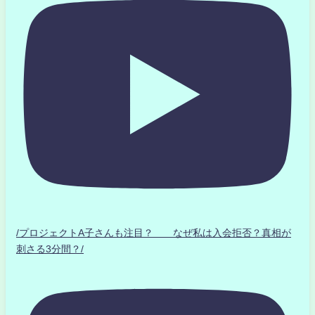
/プロジェクトA子さんも注目？ なぜ私は入会拒否？真相が
刺さる3分間？/