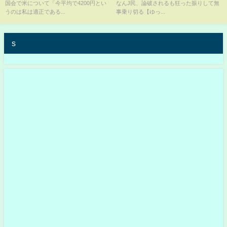
国会で米について「今平均で4200円とい
なんJ民、論破されるも狂った振りして無
調査
っくり解説
うのは私は適正である...
事乗り切る【ゆっ...
s