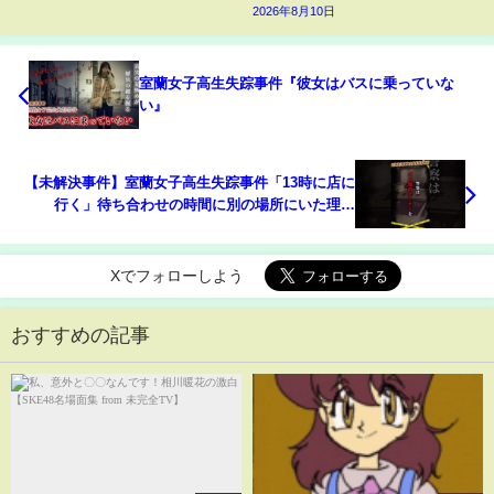
2026年8月10日
室蘭女子高生失踪事件『彼女はバスに乗っていな
い』
【未解決事件】室蘭女子高生失踪事件「13時に店に
行く」待ち合わせの時間に別の場所にいた理由
#shorts #悲しい #未解決事件
Xでフォローしよう
おすすめの記事