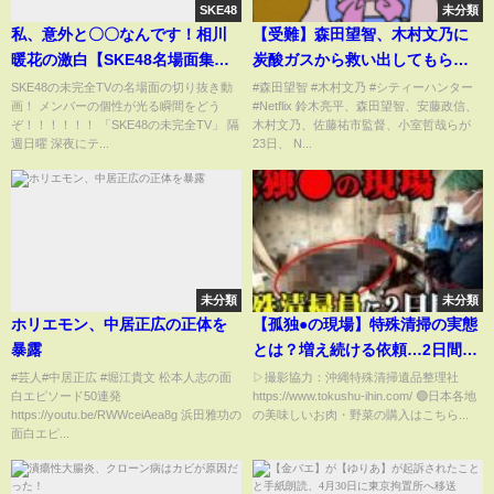
SKE48
未分類
私、意外と〇〇なんです！相川
【受難】森田望智、木村文乃に
暖花の激白【SKE48名場面集
炭酸ガスから救い出してもらう
from 未完全TV】
急な噴射に驚く場面も Netflix 映
SKE48の未完全TVの名場面の切り抜き動
#森田望智 #木村文乃 #シティーハンター
画！ メンバーの個性が光る瞬間をどう
#Netflix 鈴木亮平、森田望智、安藤政信、
画『シティーハンター』ワール
ぞ！！！！！！ 「SKE48の未完全TV」 隔
木村文乃、佐藤祐市監督、小室哲哉らが
ドプレミアイベント
週日曜 深夜にテ...
23日、 N...
未分類
未分類
ホリエモン、中居正広の正体を
【孤独●の現場】特殊清掃の実態
暴露
とは？増え続ける依頼…2日間体
験したら現代の闇を目の当たり
#芸人#中居正広 #堀江貴文 松本人志の面
▷撮影協力：沖縄特殊清掃遺品整理社
白エピソード50連発
https://www.tokushu-ihin.com/ 🟢日本各地
にしました【職業体験】
https://youtu.be/RWWceiAea8g 浜田雅功の
の美味しいお肉・野菜の購入はこちら...
面白エピ...