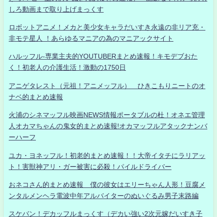
しろ動画まで取り上げまっくす
ロボットアニメ！メカと美少女キャラだいすき永遠の非リア充・
非モテ星人 ！あらゆるマニアの為のマニアックサイト
ハルッフル-専業主夫的YOUTUBERまとめ速報！キモデブおた
く！初老人の介護生活！激動の1750日
アニゲタレスト（元祖！アニメッフル） ひきこもりニートのオ
ナベ的まとめ速報
火浦のシネマッフル映画NEWS情報ポータブルの杜！オネエ管理
人オカマちゃんの鬼女的まとめ速報!オカマッフルアタックナンバ
ーハーフ
ユカ・ヨネッフル！初老的まとめ速報！！大帝イタチにラリアッ
ト！害獣神アリ・ガー被害に必殺！パイルドライバー
おネコさん的まとめ速報 僕の彼女はエリーちゃん人形！豆腐メ
ンタルメンヘラ電波中年アルバイターのぬいぐるみ男子末路編
スケバン！デカッフルまっくす（デカい強い2次元嫁だいすき子