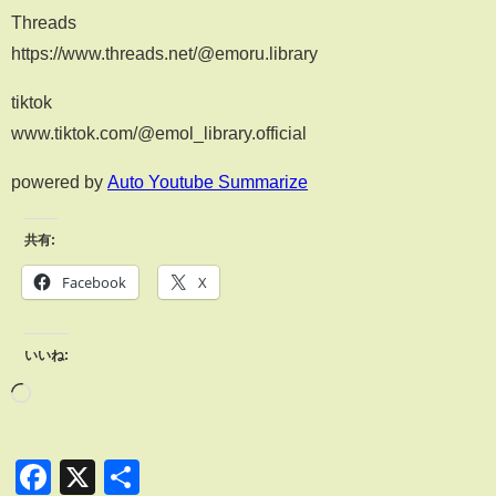
Threads
https://www.threads.net/@emoru.library
tiktok
www.tiktok.com/@emol_library.official
powered by
Auto Youtube Summarize
共有:
Facebook
X
いいね:
Facebook
X
共