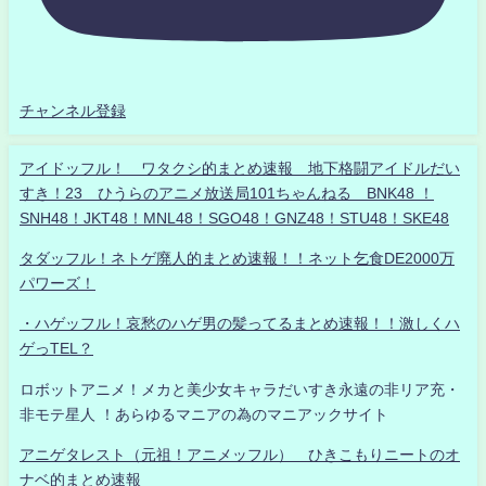
チャンネル登録
アイドッフル！ ワタクシ的まとめ速報 地下格闘アイドルだい
すき！23 ひうらのアニメ放送局101ちゃんねる BNK48 ！
SNH48！JKT48！MNL48！SGO48！GNZ48！STU48！SKE48
タダッフル！ネトゲ廃人的まとめ速報！！ネット乞食DE2000万
パワーズ！
・ハゲッフル！哀愁のハゲ男の髪ってるまとめ速報！！激しくハ
ゲっTEL？
ロボットアニメ！メカと美少女キャラだいすき永遠の非リア充・
非モテ星人 ！あらゆるマニアの為のマニアックサイト
アニゲタレスト（元祖！アニメッフル） ひきこもりニートのオ
ナベ的まとめ速報