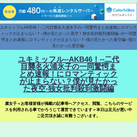
ユキミッフルAKB46！-二代目襲名火浦氷子の一同驚愕まとめ速報にロマンテ
ィックが止まらない？--僕が見たかった夜空！独女批判殺到激闘編--の一同驚
愕まとめ速報にロマンティックが止まらない？-僕の見たかった夜空編--僕の
見たかった星空編-
ユキミッフル--AKB46！--二代
目襲名火浦氷子の一同驚愕ま
とめ速報！にロマンティック
が止まらない？僕が見たかっ
た夜空-独女批判殺到激闘編
腐女子＜お客様皆様が掲載の記事等へアクセス、閲覧、こちらのサービ
スを利用される事でかろうじて運営できています＞本日は足元が悪い中
ご足労頂き誠に有難うございます。