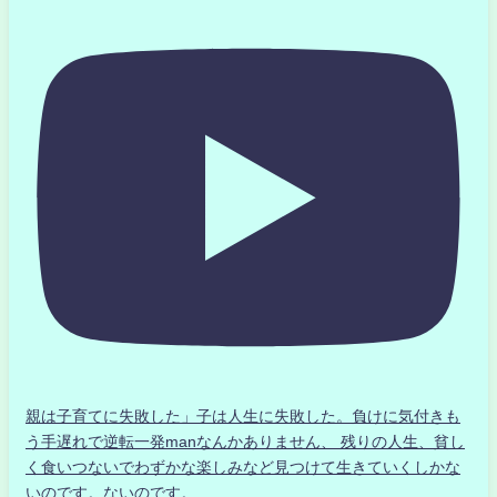
親は子育てに失敗した」子は人生に失敗した。負けに気付きも
う手遅れで逆転一発manなんかありません、 残りの人生、貧し
く食いつないでわずかな楽しみなど見つけて生きていくしかな
いのです。ないのです。