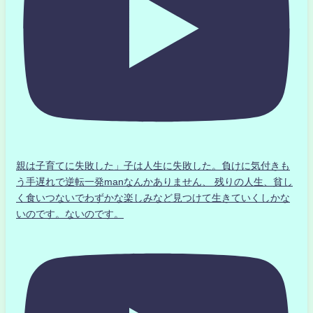
親は子育てに失敗した」子は人生に失敗した。負けに気付きも
う手遅れで逆転一発manなんかありません、 残りの人生、貧し
く食いつないでわずかな楽しみなど見つけて生きていくしかな
いのです。ないのです。