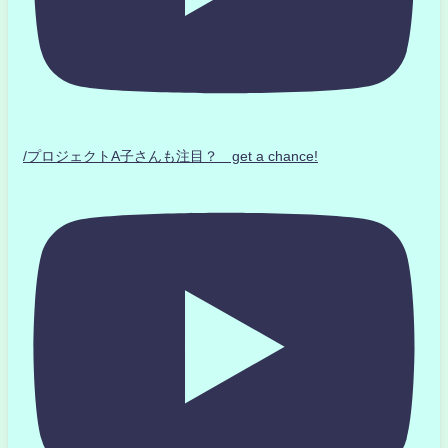
/プロジェクトA子さんも注目？ get a chance!