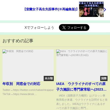
【室蘭女子高生失踪事件(※再編集版)】
Xでフォローしよう
おすすめの記事
未分類
国際
年収別 同窓会での対応
IAEA ウクライナのすべての原
子力施設に専門家常駐へ(2023年
Twitter→https://twitter.com/chabashirajapan
TikTok→https://www.tiktok....
1月14日)
IAEA（国際原子力機関）はグロッシ事
務局長が来週、ウクライナを訪問すると発
表しました。IAEAはウクライナにあるす
べての原子力施設に専門...