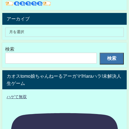
アーカイブ
検索
検索
カオスtomo娘ちゃんねーるアーガマ!Haraハラ!未解決人
生ゲーム
ハゲて無双