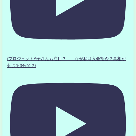
/プロジェクトA子さんも注目？ なぜ私は入会拒否？真相が
刺さる3分間？/