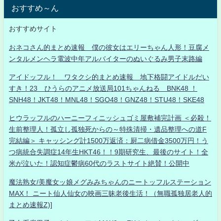
おすすめ～ん
おすすめサイト
おネコさん的まとめ速報 僕の彼女はエリーちゃん人形！豆腐メ
ンタルメンヘラ電波中年アルバイターのぬいぐるみ男子末路編
アイドッフル！ ワタクシ的まとめ速報 地下格闘アイドルだい
すき！23 ひうらのアニメ放送局101ちゃんねる BNK48 ！
SNH48！JKT48！MNL48！SGO48！GNZ48！STU48！SKE48
ヒウラッフルのハーニーフィニッシュゴミ屋敷補完計画 ＜必殺！
生前整理人！孤立し孤独死からの～特殊清掃・遺品整理への道F
完結編＞ キャッシング計1500万返済：厨二病借金3500万円！う
つ病統合失調症14年生HKT46！！9期研究生、最後のサイト！全
米が泣いた！認知症鬱病60代のラストサイト絶賛！公開中
魔法熟女/美魔女ッ娘メグみみちゃんのニートッフルステーション
MAX！ ニート仙人仙女の映画三昧老後生活！（無職孤独居老人的
まとめ速報Z)]