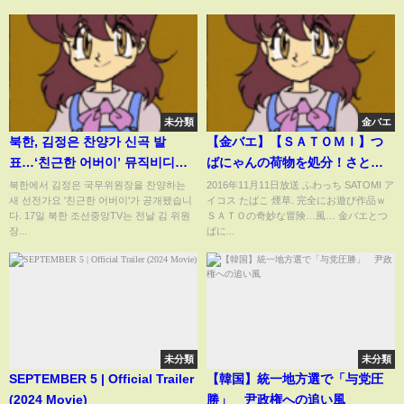
未分類
金バエ
북한, 김정은 찬양가 신곡 발
【金バエ】【ＳＡＴＯＭＩ】つ
표…‘친근한 어버이’ 뮤직비디오
ばにゃんの荷物を処分！さとみ
공개 [현장영상] / KBS
オラオラパンチ炸裂！
북한에서 김정은 국무위원장을 찬양하는
2016年11月11日放送 ふわっち SATOMI ア
새 선전가요 '친근한 어버이'가 공개됐습니
イコス たばこ 煙草. 完全にお遊び作品ｗ
2024.04.19.
다. 17일 북한 조선중앙TV는 전날 김 위원
ＳＡＴＯの奇妙な冒険…風… 金バエとつ
장...
ばに...
未分類
未分類
SEPTEMBER 5 | Official Trailer
【韓国】統一地方選で「与党圧
(2024 Movie)
勝」 尹政権への追い風