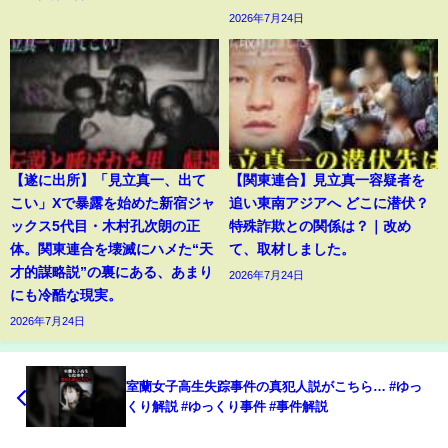
2026年7月24日
【遂に出所】「見立真一、出て
【関東連合】見立真一容疑者を
こい」Xで暴露を始めた新宿ジャ
追い東南アジアへ どこに潜伏？
ックス5代目・木村孔次朗の正
特殊詐欺との関係は？｜改め
体。関東連合を壊滅にハメた“天
て、取材しました。
才的謀略説”の裏にある、あまり
2026年7月24日
にも冷酷な現実。
2026年7月24日
室蘭女子高生失踪事件の真犯人説がこちら… #ゆっ
くり解説 #ゆっくり事件 #事件解説