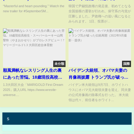
“Masterful and heart-pounding.” Watch the
韓国で尹錫悦政権の発足後、初めてとなる
new trailer for #September5M...
全国規模の選挙が行われ、保守系の与党が
圧勝しました。尹政権への追い風になると
みられます。 1日、投票が...
未分類
国際
順風満帆なレスリング人生の裏
バイデン大統領、オバマ夫妻の
にあった苦悩。18歳現役高校
肖像画披露 トランプ氏が破った
生・スーパールーキー山岡聖怜
伝統再開（2022年9月撮影・提
1.3大田区大会「MARIGOLD First Dream
バイデン米大統領は9月7日、ホワイトハ
2025」購入URL https://www.wrestle-
ウスにオバマ元大統領夫妻を迎え、同夫妻
（やまおかせり）がプロレスデ
供）
universe....
の公式肖像画の除幕式を行った。 米大統
ビュー！?マリーゴールド1.3 大
領は代々、前任者をホワイト...
田区総合体育館
s