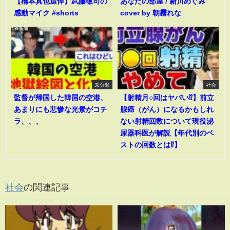
【橋本真也追悼】武藤敬司の
あなたの部屋 / 新川めぐみ
感動マイク #shorts
cover by 朝霧れな
未分類
社会
監督が帰国した韓国の空港、
【射精月○回はヤバい⁉︎】前立
あまりにも悲惨な光景がコチ
腺癌（がん）になるかもしれ
ラ、、、
ない射精回数について現役泌
尿器科医が解説【年代別のベ
ストの回数とは⁉︎】
社会
の関連記事