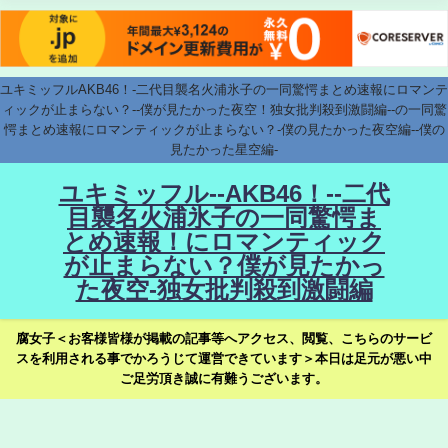
ユキミッフルAKB46！-二代目襲名火浦氷子の一同驚愕まとめ速報にロマンテ
ィックが止まらない？--僕が見たかった夜空！独女批判殺到激闘編--の一同驚
愕まとめ速報にロマンティックが止まらない？-僕の見たかった夜空編--僕の
見たかった星空編-
ユキミッフル--AKB46！--二代
目襲名火浦氷子の一同驚愕ま
とめ速報！にロマンティック
が止まらない？僕が見たかっ
た夜空-独女批判殺到激闘編
腐女子＜お客様皆様が掲載の記事等へアクセス、閲覧、こちらのサービ
スを利用される事でかろうじて運営できています＞本日は足元が悪い中
ご足労頂き誠に有難うございます。