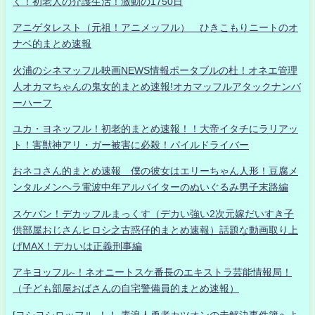
く！初老人の介護生活！激動の1750日
アニゲタレスト（元祖！アニメッフル） ひきこもりニートのオ
ナベ的まとめ速報
火浦のシネマッフル映画NEWS情報ポータブルの杜！オネエ管理
人オカマちゃんの鬼女的まとめ速報!オカマッフルアタックナンバ
ーハーフ
ユカ・ヨネッフル！初老的まとめ速報！！大帝イタチにラリアッ
ト！害獣神アリ・ガー被害に必殺！パイルドライバー
おネコさん的まとめ速報 僕の彼女はエリーちゃん人形！豆腐メ
ンタルメンヘラ電波中年アルバイターのぬいぐるみ男子末路編
スケバン！デカッフルまっくす（デカい強い2次元嫁だいすき子
供部屋おじさんヒロシ之古惑仔的まとめ速報）話題な動画取り上
げMAX！デカいは正義刑事編
アキヨッフル-！ネオニートスケ番長のエキストラ芸能情報局！
（子ども部屋おばさんの自宅警備員的まとめ速報）
[ヨシヨシロッフル-！！-素浪人勇者カツオンの未解決事件簿へよ