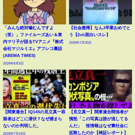
「みんな絶対噛むんですよ
【社会復帰】なんJ卒業おめでと
（笑）」ファイルーズあい＆東
う【2ch面白いスレ】
内マリ子が語るTVアニメ『株式
2026年7月30日
会社マジルミエ』アフレコ裏話
(ABEMA TIMES)
2026年8月5日
【関東連合】IQ145の見立真一容
【見立真一】関東連合関係者が
疑者はどこに潜伏？なぜ捕まら
憤怒「この写真は誰が流してる
ないのか判明した。
んだ」 怪情報はなぜ裏社会に
拡散したのか【検証レポート】
2026年7月24日