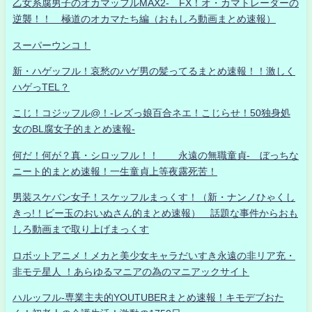
乙女系腐男子のオカマッフルMAX2- FX！オ・カマトレーダーの
逆襲！！ 極道のオカマたち編（おもしろ動画まとめ速報）
スーパーウンコ！
新・ハゲッフル！哀愁のハゲ男の髪ってるまとめ速報！！激しく
ハゲっTEL？
こじ！コジッフル@！-レズっ娘百合ネエ！こじらせ！50独身処
女のBL腐女子的まとめ速報-
何だ！何が？真・シロッフル！！ 永遠の無職童貞- ぼっちな
ニート的まとめ速報！一生童貞上等夜露死苦！
男装スケバン女子！スケッフルまっくす！（新・ナンノひゃくし
きっ!！ビー玉のおいぬさん的まとめ速報） 話題な事件からおも
しろ動画まで取り上げまっくす
ロボットアニメ！メカと美少女キャラだいすき永遠の非リア充・
非モテ星人 ！あらゆるマニアの為のマニアックサイト
ハルッフル-専業主夫的YOUTUBERまとめ速報！キモデブおた