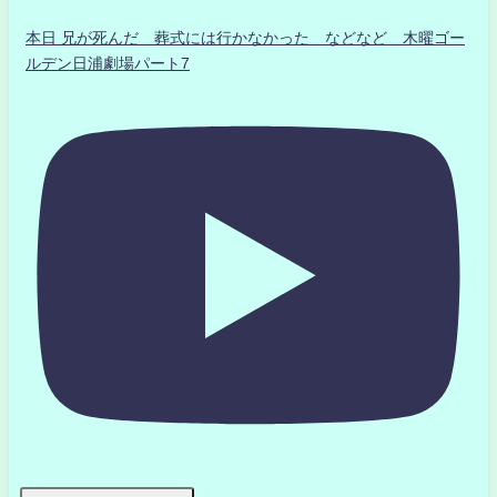
本日 兄が死んだ 葬式には行かなかった などなど 木曜ゴー
ルデン日浦劇場パート7