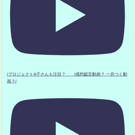
/プロジェクトA子さんも注目？ /感想戯言動画？.一息つく動
画？/