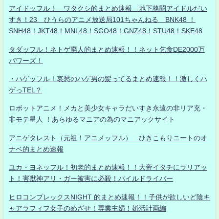
アイドッフル！ ワタクシ的まとめ速報 地下格闘アイドルだい
すき！23 ひうらのアニメ放送局101ちゃんねる BNK48 ！
SNH48！JKT48！MNL48！SGO48！GNZ48！STU48！SKE48
タダッフル！ネトゲ廃人的まとめ速報！！ネット乞食DE2000万
パワーズ！
・ハゲッフル！哀愁のハゲ男の髪ってるまとめ速報！！激しくハ
ゲっTEL？
ロボットアニメ！メカと美少女キャラだいすき永遠の非リア充・
非モテ星人 ！あらゆるマニアの為のマニアックサイト
アニゲタレスト（元祖！アニメッフル） ひきこもりニートのオ
ナベ的まとめ速報
ユカ・ヨネッフル！初老的まとめ速報！！大帝イタチにラリアッ
ト！害獣神アリ・ガー被害に必殺！パイルドライバー
ヒロコンプレックスNIGHT 的まとめ速報！！子供が欲しいど陰キ
ャアラフィフ女子のめざせ！専業主婦！婚活計画編