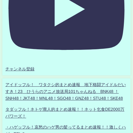
チャンネル登録
アイドッフル！ ワタクシ的まとめ速報 地下格闘アイドルだい
すき！23 ひうらのアニメ放送局101ちゃんねる BNK48 ！
SNH48！JKT48！MNL48！SGO48！GNZ48！STU48！SKE48
タダッフル！ネトゲ廃人的まとめ速報！！ネット乞食DE2000万
パワーズ！
・ハゲッフル！哀愁のハゲ男の髪ってるまとめ速報！！激しくハ