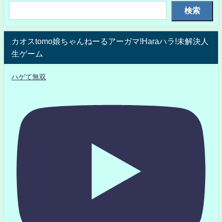
検索
カオスtomo娘ちゃんねーるアーガマ!Haraハラ!未解決人
生ゲーム
ハゲて無双