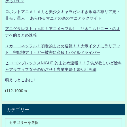
ゲっTEL？
ロボットアニメ！メカと美少女キャラだいすき永遠の非リア充・
非モテ星人 ！あらゆるマニアの為のマニアックサイト
アニゲタレスト（元祖！アニメッフル） ひきこもりニートのオ
ナベ的まとめ速報
ユカ・ヨネッフル！初老的まとめ速報！！大帝イタチにラリアッ
ト！害獣神アリ・ガー被害に必殺！パイルドライバー
ヒロコンプレックスNIGHT 的まとめ速報！！子供が欲しいど陰キ
ャアラフィフ女子のめざせ！専業主婦！婚活計画編
萌えっとこあに！
t112-1000ｍ
カテゴリー