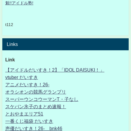
魁!!アイドル塾!
t112
Links
Link
【アイドルだいすき！2】「IDOL DAISUKI！」
vtuber だいすき
アニメだいすき！26-
オラシオンの競馬グランプリ
スーパーウンコウーマンT・子なし
スケバン氷子のまとめ速報！
とおやまエリア51
一番くじ福袋 だいすき
声優だいすき！26- bnk46