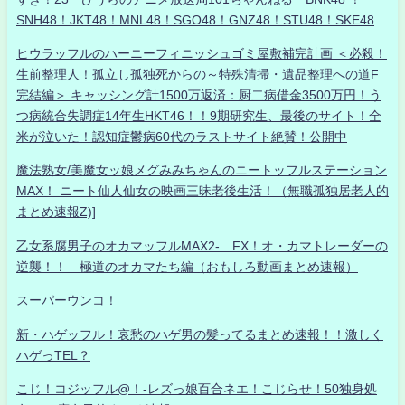
SNH48！JKT48！MNL48！SGO48！GNZ48！STU48！SKE48
ヒウラッフルのハーニーフィニッシュゴミ屋敷補完計画 ＜必殺！
生前整理人！孤立し孤独死からの～特殊清掃・遺品整理への道F
完結編＞ キャッシング計1500万返済：厨二病借金3500万円！う
つ病統合失調症14年生HKT46！！9期研究生、最後のサイト！全
米が泣いた！認知症鬱病60代のラストサイト絶賛！公開中
魔法熟女/美魔女ッ娘メグみみちゃんのニートッフルステーション
MAX！ ニート仙人仙女の映画三昧老後生活！（無職孤独居老人的
まとめ速報Z)]
乙女系腐男子のオカマッフルMAX2- FX！オ・カマトレーダーの
逆襲！！ 極道のオカマたち編（おもしろ動画まとめ速報）
スーパーウンコ！
新・ハゲッフル！哀愁のハゲ男の髪ってるまとめ速報！！激しく
ハゲっTEL？
こじ！コジッフル@！-レズっ娘百合ネエ！こじらせ！50独身処