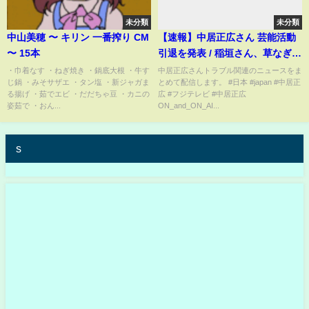
未分類
未分類
中山美穂 〜 キリン 一番搾り CM
【速報】中居正広さん 芸能活動
〜 15本
引退を発表 / 稲垣さん、草なぎさ
ん、香取さん「言葉が見つかり
・巾着なす ・ねぎ焼き ・鍋底大根 ・牛す
中居正広さんトラブル関連のニュースをま
じ鍋 ・みそサザエ ・タン塩 ・新ジャガま
とめて配信します。 #日本 #japan #中居正
ません」【ニュースまとめ】
る揚げ ・茹でエビ ・だだちゃ豆 ・カニの
広 #フジテレビ #中居正広
ANN/テレ朝
姿茹で ・おん...
ON_and_ON_AI...
s