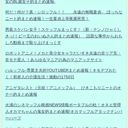
女のBL腐女子的まとめ速報-
何だ！何が？真・シロッフル！！ 永遠の無職童貞- ぼっちな
ニート的まとめ速報！一生童貞上等夜露死苦！
男装スケバン女子！スケッフルまっくす！（新・ナンノひゃくし
きっ!！ビー玉のおいぬさん的まとめ速報） 話題な事件からおも
しろ動画まで取り上げまっくす
ロボットアニメ！メカと美少女キャラだいすき永遠の非リア充・
非モテ星人 ！あらゆるマニアの為のマニアックサイト
ハルッフル-専業主夫的YOUTUBERまとめ速報！キモデブおた
く！初老人の介護生活！激動の1750日
アニゲタレスト（元祖！アニメッフル） ひきこもりニートのオ
ナベ的まとめ速報
火浦のシネマッフル映画NEWS情報ポータブルの杜！オネエ管理
人オカマちゃんの鬼女的まとめ速報!オカマッフルアタックナンバ
ーハーフ