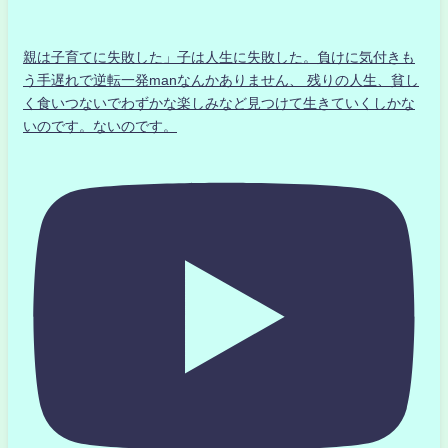
親は子育てに失敗した」子は人生に失敗した。負けに気付きも
う手遅れで逆転一発manなんかありません、 残りの人生、貧し
く食いつないでわずかな楽しみなど見つけて生きていくしかな
いのです。ないのです。