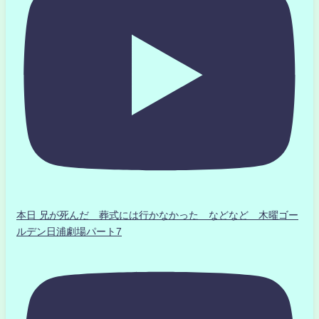
本日 兄が死んだ 葬式には行かなかった などなど 木曜ゴー
ルデン日浦劇場パート7