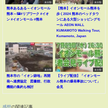
未分類
未分類
熊本あるある～イオンモール
【熊本】イオンモール熊本を
熊本～🖼️#リブワーク #イオ
歩く2024 熊本のベッドタウ
ン #イオンモール #熊本
ンにある大型ショッピングモ
ール AEON MALL
KUMAMOTO Walking Tour,
Kumamoto, Japan
未分類
未分類
熊本市の「イオン跡地」再開
【ライブ配信】「イオンモー
発へ連携協定 図書館、行政
ル熊本の爆発事故について」
機能の集約も検討
会見
感想
の関連記事