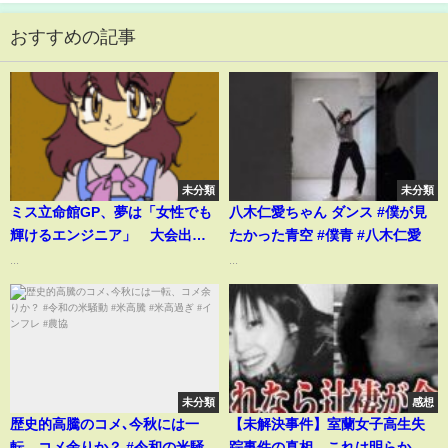
おすすめの記事
未分類
未分類
ミス立命館GP、夢は「女性でも
八木仁愛ちゃん ダンス #僕が見
輝けるエンジニア」 大会出場
たかった青空 #僕青 #八木仁愛
きっかけは高3で見たインスタ
...
...
未分類
感想
歴史的高騰のコメ､今秋には一
【未解決事件】室蘭女子高生失
転、コメ余りか？ #令和の米騒動
踪事件の真相…これは明らかに