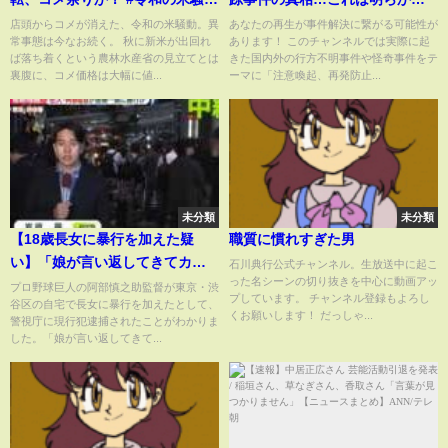
#米高騰 #米高過ぎ #インフレ #
おかしい…
店頭からコメが消えた、令和の米騒動。異
あなたの再生が事件解決に繋がる可能性が
常事態は今なお続く。 秋に新米が出回れ
あります！ このチャンネルでは実際に起
農協
ば落ち着くという農林水産省の見立てとは
きた国内外の行方不明事件や怪奇事件をテ
裏腹に、コメ価格は大幅に値...
ーマに「注意喚起、再発防止...
未分類
未分類
【18歳長女に暴行を加えた疑
職質に慣れすぎた男
い】「娘が言い返してきてカッ
石川典行公式チャンネル。生放送中に起こ
った名シーンの切り抜きを中心に動画アッ
となった」巨人・阿部慎之助監
プロ野球巨人の阿部慎之助監督が東京・渋
プしています。 チャンネル登録もよろし
谷区の自宅で長女に暴行を加えたとして、
督を現行犯逮捕
くお願いします！ だっしゃ...
警視庁に現行犯逮捕されたことがわかりま
した。「娘が言い返してきて...