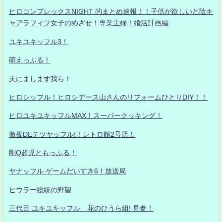
ヒロコンプレックスNIGHT 的まとめ速報！！子供が欲しいど陰キ
ャアラフィフ女子のめざせ！専業主婦！婚活計画編
ユキユキッフル3！
萌えっふる！
天にまします我ら！
ヒロシッフル！ヒロシデース山さんのリフォームひとりDIY！！
ヒロユキユキッフルMAX！スーパークッキング！
徹夜DEテツヤッフル!！レトロ館2号店！
剛Q超児ともっふる！
ヤナッフル ゲームだいすき6！放送局
ヒウラー総統の野望
三代目 ユキユキッフル 花のひうら組! 見参！