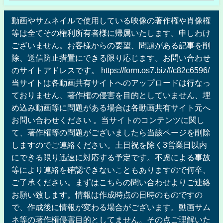
動画やサムネイルで使用している映像の著作権や肖像権
等は全てその権利所有者様に帰属いたします。申しわけ
ございません。お客様からの要望、問題がある記事を削
除、送信防止措置にできる限り応じます。お問い合わせ
のサイトアドレスです。 https://form.os7.biz/f/c82c6596/
当サイトは各動画共有サイトへのアップロードは行なっ
ておりません、著作権の侵害を目的としていません、埋
め込み動画等に問題がある場合は各動画共有サイト元へ
お問い合わせください 。当サイトのコンテンツに関し
て、著作権等の問題がございましたら当該ページを削除
しますのでご連絡ください。土日祝を除く3営業日以内
にできる限り迅速に対応する予定です。不慮による事故
等により連絡を確認できないこともありますので何卒、
ご了承ください。まずはこちらの問い合わせよりご連絡
お願い致します。情報は作成時点の日時のものですの
で、作成後に情報が変わる場合がございます。動画サム
ネ等の著作権侵害目的としてません。その点ご理解いた