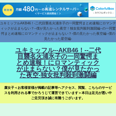
ユキミッフルAKB46！-二代目襲名火浦氷子の一同驚愕まとめ速報にロマンテ
ィックが止まらない？--僕が見たかった夜空！独女批判殺到激闘編--の一同驚
愕まとめ速報にロマンティックが止まらない？-僕の見たかった夜空編--僕の
見たかった星空編-
ユキミッフル--AKB46！--二代
目襲名火浦氷子の一同驚愕ま
とめ速報！にロマンティック
が止まらない？僕が見たかっ
た夜空-独女批判殺到激闘編
腐女子＜お客様皆様が掲載の記事等へアクセス、閲覧、こちらのサービ
スを利用される事でかろうじて運営できています＞本日は足元が悪い中
ご足労頂き誠に有難うございます。