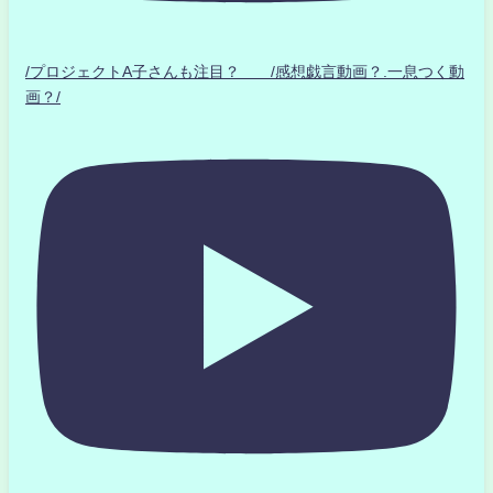
/プロジェクトA子さんも注目？ /感想戯言動画？.一息つく動
画？/