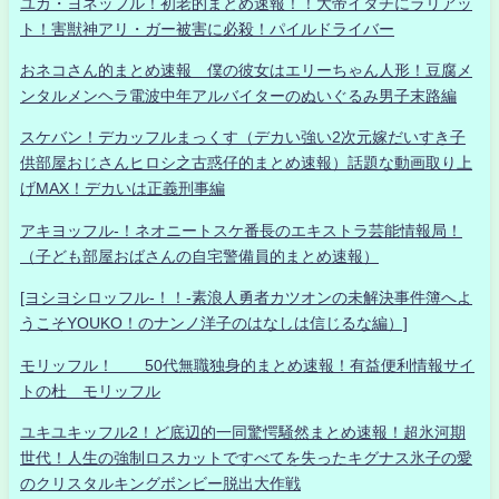
ユカ・ヨネッフル！初老的まとめ速報！！大帝イタチにラリアッ
ト！害獣神アリ・ガー被害に必殺！パイルドライバー
おネコさん的まとめ速報 僕の彼女はエリーちゃん人形！豆腐メ
ンタルメンヘラ電波中年アルバイターのぬいぐるみ男子末路編
スケバン！デカッフルまっくす（デカい強い2次元嫁だいすき子
供部屋おじさんヒロシ之古惑仔的まとめ速報）話題な動画取り上
げMAX！デカいは正義刑事編
アキヨッフル-！ネオニートスケ番長のエキストラ芸能情報局！
（子ども部屋おばさんの自宅警備員的まとめ速報）
[ヨシヨシロッフル-！！-素浪人勇者カツオンの未解決事件簿へよ
うこそYOUKO！のナンノ洋子のはなしは信じるな編）]
モリッフル！ 50代無職独身的まとめ速報！有益便利情報サイ
トの杜 モリッフル
ユキユキッフル2！ど底辺的一同驚愕騒然まとめ速報！超氷河期
世代！人生の強制ロスカットですべてを失ったキグナス氷子の愛
のクリスタルキングボンビー脱出大作戦