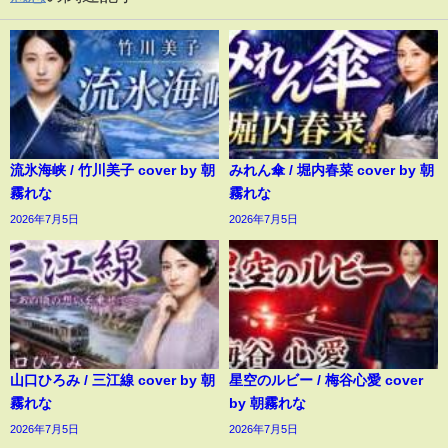
流氷海峡 / 竹川美子 cover by 朝
みれん傘 / 堀内春菜 cover by 朝
霧れな
霧れな
2026年7月5日
2026年7月5日
山口ひろみ / 三江線 cover by 朝
星空のルビー / 梅谷心愛 cover
霧れな
by 朝霧れな
2026年7月5日
2026年7月5日