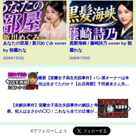
あなたの部屋 / 新川めぐみ cover
黒髪海峡 / 藤崎詩乃 cover by 朝
by 朝霧れな
霧れな
2026年7月5日
2026年7月5日
最新【室蘭女子高生失踪事件】パン屋オーナーは本
当は生きてたのか？【お店再開】千田麻未さん失踪
事件の真相
【未解決事件】室蘭女子高生失踪事件の解説と考
察。犯人はまさかの◯◯！これなら全ての辻褄が合
う！
Xでフォローしよう