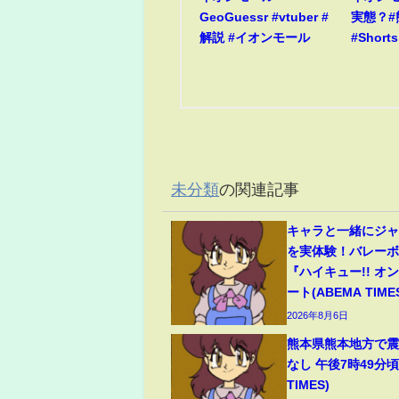
GeoGuessr #vtuber #
実態？#
解説 #イオンモール
#Shorts
未分類
の関連記事
キャラと一緒にジ
を実体験！バレー
『ハイキュー!! オ
ート(ABEMA TIME
2026年8月6日
熊本県熊本地方で震
なし 午後7時49分頃
TIMES)