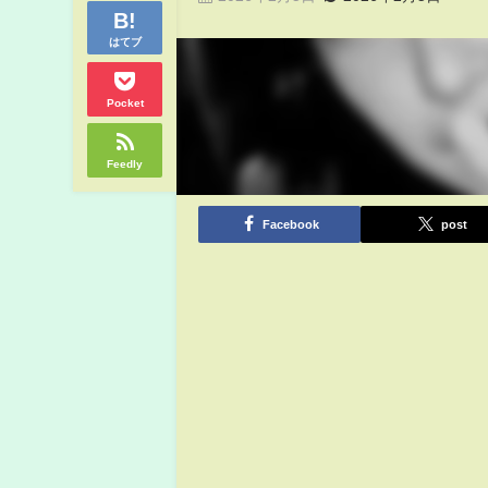
はてブ
Pocket
Feedly
Facebook
post