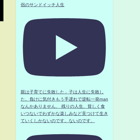
侶のサンドイッチ人生
親は子育てに失敗した」子は人生に失敗し
た。負けに気付きもう手遅れで逆転一発man
なんかありません、 残りの人生、貧しく食
いつないでわずかな楽しみなど見つけて生き
ていくしかないのです。ないのです。