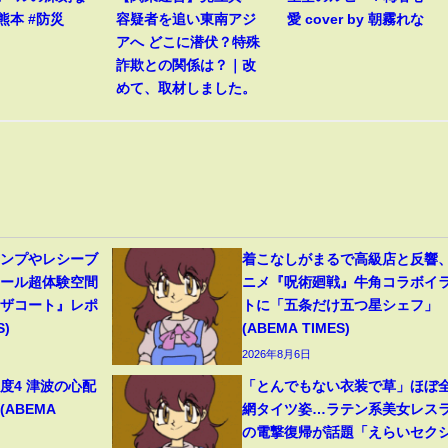
熊本 #防災
容疑者を追い東南アジ
愛 cover by 朝霧れな
アへ どこに潜伏？特殊
詐欺との関係は？｜改
めて、取材しました。
ャンプやレシーブ
着こなしがまるで高級店と反響
ボール超体験空間
ニメ『呪術廻戦』牛角コラボイ
ンザコート』レポ
トに「五条だけ五つ星シェフ」
S)
(ABEMA TIMES)
2026年8月6日
度4 津波の心配
「とんでもない衣装で草」ほぼ
(ABEMA
網タイツ姿…ラテン系美女レス
の電撃復帰が話題「えらいセク