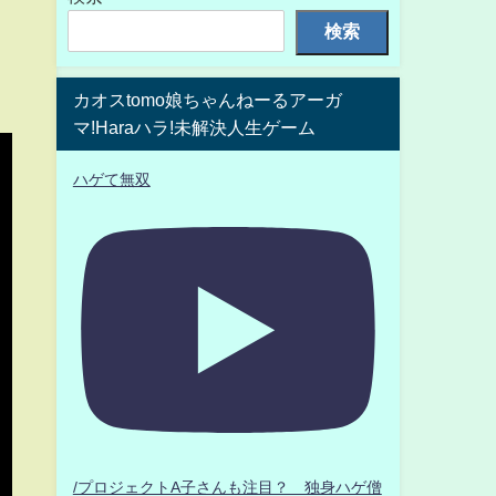
検索
カオスtomo娘ちゃんねーるアーガ
マ!Haraハラ!未解決人生ゲーム
ハゲて無双
/プロジェクトA子さんも注目？ 独身ハゲ僧