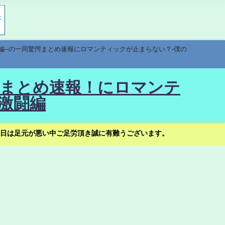
編--の一同驚愕まとめ速報にロマンティックが止まらない？-僕の
驚愕まとめ速報！にロマンテ
激闘編
日は足元が悪い中ご足労頂き誠に有難うございます。