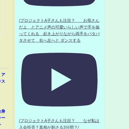
/プロジェクトA子さんも注目？ お母さん
だよ とアニメ声の可愛いらしい声で手を振
ってくれる 起き上がりながら両手をパタパ
タさせて 右へ左へと ダンスする
、ア
ラス
全身
ラー
/プロジェクトA子さんも注目？ なぜ私は
シ
入会拒否？真相が刺さる3分間？/