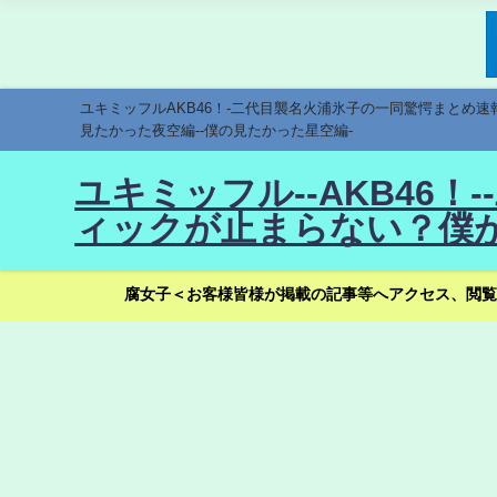
ユキミッフルAKB46！-二代目襲名火浦氷子の一同驚愕まとめ
見たかった夜空編--僕の見たかった星空編-
ユキミッフル--AKB46
ィックが止まらない？僕が
腐女子＜お客様皆様が掲載の記事等へアクセス、閲覧