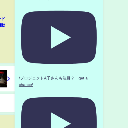
ンド
機動
』
/プロジェクトA子さんも注目？ get a
chance!