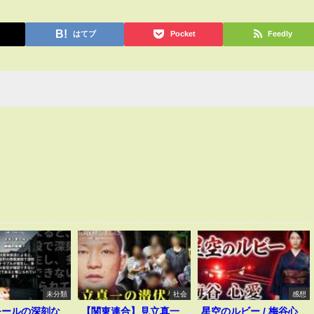
はてブ
Pocket
Feedly
未分類
社会
感想
モールの深刻な
【関東連合】見立真一
星空のルビー / 梅谷心