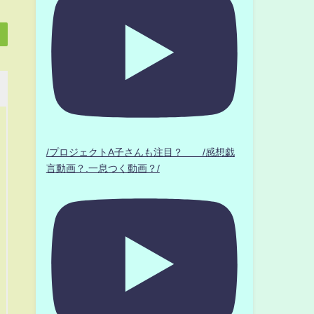
/プロジェクトA子さんも注目？ /感想戯
言動画？.一息つく動画？/