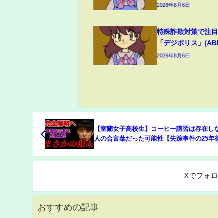
2026年8月6日
特殊詐欺対策で注
「デジポリス」(ABEM
2026年8月6日
【室蘭女子高校生】コーヒー講習は存在しな
人の合言葉だった可能性【失踪事件の25年
相】
Xでフォ
おすすめの記事