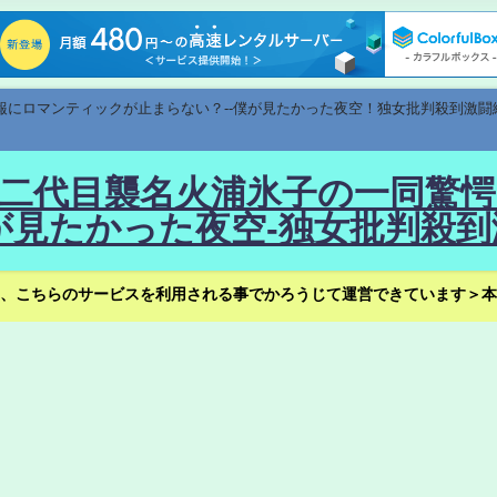
速報にロマンティックが止まらない？--僕が見たかった夜空！独女批判殺到激闘
！--二代目襲名火浦氷子の一同
見たかった夜空-独女批判殺到
、こちらのサービスを利用される事でかろうじて運営できています＞本