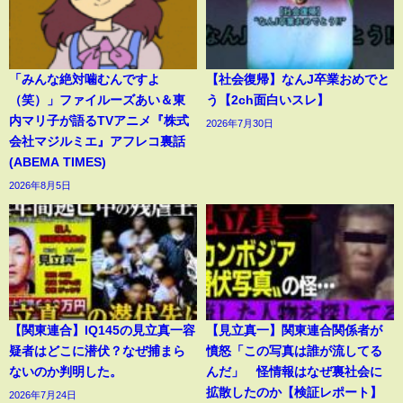
「みんな絶対噛むんですよ
【社会復帰】なんJ卒業おめでと
（笑）」ファイルーズあい＆東
う【2ch面白いスレ】
内マリ子が語るTVアニメ『株式
2026年7月30日
会社マジルミエ』アフレコ裏話
(ABEMA TIMES)
2026年8月5日
【関東連合】IQ145の見立真一容
【見立真一】関東連合関係者が
疑者はどこに潜伏？なぜ捕まら
憤怒「この写真は誰が流してる
ないのか判明した。
んだ」 怪情報はなぜ裏社会に
拡散したのか【検証レポート】
2026年7月24日