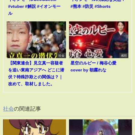
#vtuber #解説 #イオンモー
#熊本 #防災 #Shorts
ル
社会
感想
【関東連合】見立真一容疑者
星空のルビー / 梅谷心愛
を追い東南アジアへ どこに潜
cover by 朝霧れな
伏？特殊詐欺との関係は？｜
改めて、取材しました。
社会
の関連記事