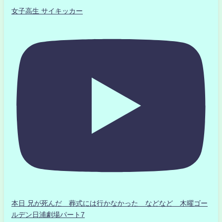
女子高生 サイキッカー
本日 兄が死んだ 葬式には行かなかった などなど 木曜ゴー
ルデン日浦劇場パート7