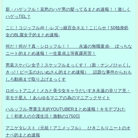
新・ハゲッフル！哀愁のハゲ男の髪ってるまとめ速報！！激しく
ハゲっTEL？
こじ！コジッフル@！-レズっ娘百合ネエ！こじらせ！50独身処
女のBL腐女子的まとめ速報-
何だ！何が？真・シロッフル！！ 永遠の無職童貞- ぼっちな
ニート的まとめ速報！一生童貞上等夜露死苦！
男装スケバン女子！スケッフルまっくす！（新・ナンノひゃくし
きっ!！ビー玉のおいぬさん的まとめ速報） 話題な事件からおも
しろ動画まで取り上げまっくす
ロボットアニメ！メカと美少女キャラだいすき永遠の非リア充・
非モテ星人 ！あらゆるマニアの為のマニアックサイト
ハルッフル-専業主夫的YOUTUBERまとめ速報！キモデブおた
く！初老人の介護生活！激動の1750日
アニゲタレスト（元祖！アニメッフル） ひきこもりニートのオ
ナベ的まとめ速報