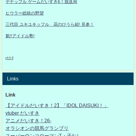
ヤナッフル ゲームだいすき6！放送局
ヒウラー総統の野望
三代目 ユキユキッフル 花のひうら組! 見参！
魁!!アイドル塾!
t112
Links
Link
【アイドルだいすき！2】「IDOL DAISUKI！」
vtuber だいすき
アニメだいすき！26-
オラシオンの競馬グランプリ
スーパーウンコウーマンT・子なし