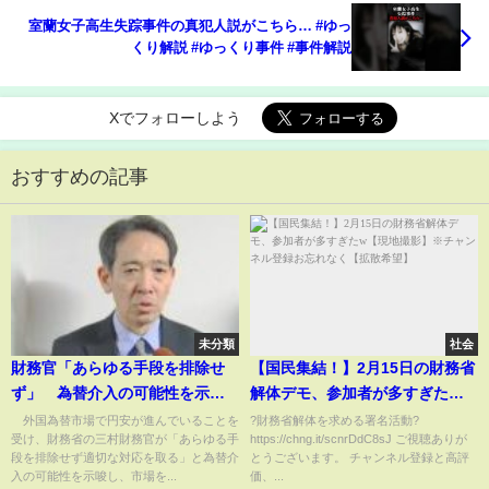
室蘭女子高生失踪事件の真犯人説がこちら… #ゆっ
くり解説 #ゆっくり事件 #事件解説
Xでフォローしよう
おすすめの記事
未分類
社会
財務官「あらゆる手段を排除せ
【国民集結！】2月15日の財務省
ず」 為替介入の可能性を示
解体デモ、参加者が多すぎた
唆 円安の急伸受け(2026年1月
w【現地撮影】※チャンネル登録
外国為替市場で円安が進んでいることを
?財務省解体を求める署名活動?
受け、財務省の三村財務官が「あらゆる手
https://chng.it/scnrDdC8sJ ご視聴ありが
14日)
お忘れなく【拡散希望】
段を排除せず適切な対応を取る」と為替介
とうございます。 チャンネル登録と高評
入の可能性を示唆し、市場を...
価、...