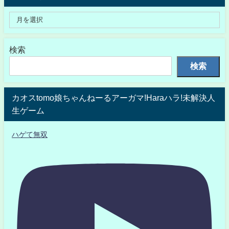
検索
検索
カオスtomo娘ちゃんねーるアーガマ!Haraハラ!未解決人
生ゲーム
ハゲて無双