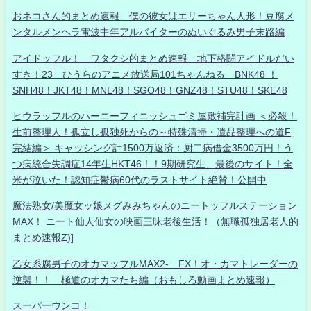
おネコさん的まとめ速報 僕の彼女はエリーちゃん人形！豆腐メ
ンタルメンヘラ電波中年アルバイターのぬいぐるみ男子末路編
アイドッフル！ ワタクシ的まとめ速報 地下格闘アイドルだい
すき！23 ひうらのアニメ放送局101ちゃんねる BNK48 ！
SNH48！JKT48！MNL48！SGO48！GNZ48！STU48！SKE48
ヒウラッフルのハーニーフィニッシュゴミ屋敷補完計画 ＜必殺！
生前整理人！孤立し孤独死からの～特殊清掃・遺品整理への道F
完結編＞ キャッシング計1500万返済：厨二病借金3500万円！う
つ病統合失調症14年生HKT46！！9期研究生、最後のサイト！全
米が泣いた！認知症鬱病60代のラストサイト絶賛！公開中
魔法熟女/美魔女ッ娘メグみみちゃんのニートッフルステーション
MAX！ ニート仙人仙女の映画三昧老後生活！（無職孤独居老人的
まとめ速報Z)]
乙女系腐男子のオカマッフルMAX2- FX！オ・カマトレーダーの
逆襲！！ 極道のオカマたち編（おもしろ動画まとめ速報）
スーパーウンコ！