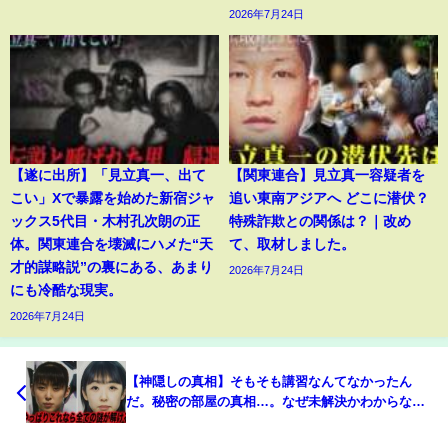
2026年7月24日
【遂に出所】「見立真一、出て
【関東連合】見立真一容疑者を
こい」Xで暴露を始めた新宿ジャ
追い東南アジアへ どこに潜伏？
ックス5代目・木村孔次朗の正
特殊詐欺との関係は？｜改め
体。関東連合を壊滅にハメた“天
て、取材しました。
才的謀略説”の裏にある、あまり
2026年7月24日
にも冷酷な現実。
2026年7月24日
【神隠しの真相】そもそも講習なんてなかったん
だ。秘密の部屋の真相…。なぜ未解決かわからない
未解決事件【室蘭女子高校生失踪事件】