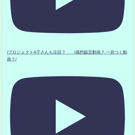
/プロジェクトA子さんも注目？ /感想戯言動画？.一息つく動
画？/