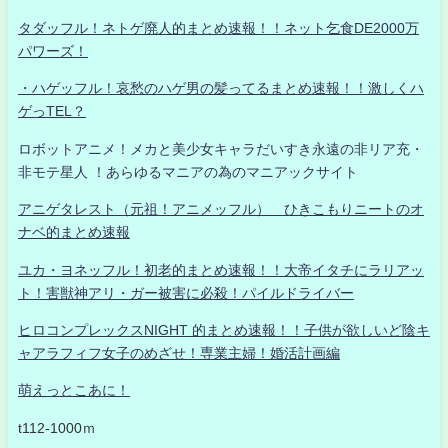
タダッフル！ネトゲ廃人的まとめ速報！！ネット乞食DE2000万
パワーズ！
・ハゲッフル！哀愁のハゲ男の髪ってるまとめ速報！！激しくハ
ゲっTEL？
ロボットアニメ！メカと美少女キャラだいすき永遠の非リア充・
非モテ星人 ！あらゆるマニアの為のマニアックサイト
アニゲタレスト（元祖！アニメッフル） ひきこもりニートのオ
ナベ的まとめ速報
ユカ・ヨネッフル！初老的まとめ速報！！大帝イタチにラリアッ
ト！害獣神アリ・ガー被害に必殺！パイルドライバー
ヒロコンプレックスNIGHT 的まとめ速報！！子供が欲しいど陰キ
ャアラフィフ女子のめざせ！専業主婦！婚活計画編
萌えっとこあに！
t112-1000ｍ