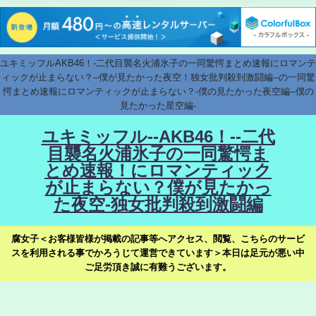
ユキミッフルAKB46！-二代目襲名火浦氷子の一同驚愕まとめ速報にロマンテ
ィックが止まらない？--僕が見たかった夜空！独女批判殺到激闘編--の一同驚
愕まとめ速報にロマンティックが止まらない？-僕の見たかった夜空編--僕の
見たかった星空編-
ユキミッフル--AKB46！--二代
目襲名火浦氷子の一同驚愕ま
とめ速報！にロマンティック
が止まらない？僕が見たかっ
た夜空-独女批判殺到激闘編
腐女子＜お客様皆様が掲載の記事等へアクセス、閲覧、こちらのサービ
スを利用される事でかろうじて運営できています＞本日は足元が悪い中
ご足労頂き誠に有難うございます。