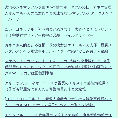
火浦のシネマッフル映画NEWS情報ポータブルの杜！オネエ管理
人オカマちゃんの鬼女的まとめ速報!オカマッフルアタックナンバ
ーハーフ
ユカ・ヨネッフル！初老的まとめ速報！！大帝イタチにラリアッ
ト！害獣神アリ・ガー被害に必殺！パイルドライバー
おネコさん的まとめ速報 僕の彼女はエリーちゃん人形！豆腐メ
ンタルメンヘラ電波中年アルバイターのぬいぐるみ男子末路編
スケバン！デカッフルまっくす（デカい強い2次元嫁だいすき子
供部屋おじさんヒロシ之古惑仔的まとめ速報）話題な動画取り上
げMAX！デカいは正義刑事編
アキヨッフル-！ネオニートスケ番長のエキストラ芸能情報局！
（子ども部屋おばさんの自宅警備員的まとめ速報）
[ヨシヨシロッフル-！！-素浪人勇者カツオンの未解決事件簿へよ
うこそYOUKO！のナンノ洋子のはなしは信じるな編）]
モリッフル！ 50代無職独身的まとめ速報！有益便利情報サイ