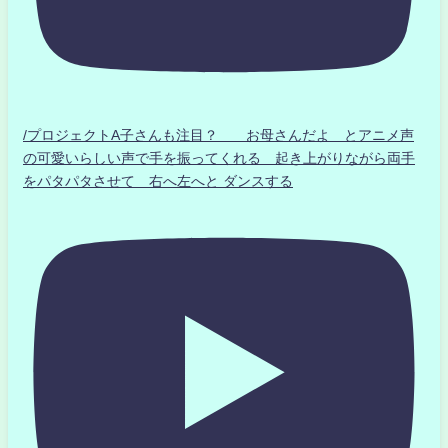
/プロジェクトA子さんも注目？ お母さんだよ とアニメ声
の可愛いらしい声で手を振ってくれる 起き上がりながら両手
をパタパタさせて 右へ左へと ダンスする