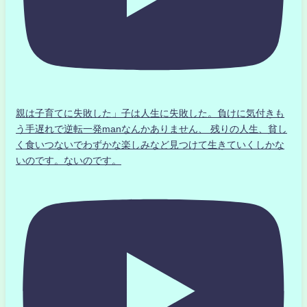
親は子育てに失敗した」子は人生に失敗した。負けに気付きも
う手遅れで逆転一発manなんかありません、 残りの人生、貧し
く食いつないでわずかな楽しみなど見つけて生きていくしかな
いのです。ないのです。