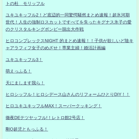
トの杜 モリッフル
ユキユキッフル2！ど底辺的一同驚愕騒然まとめ速報！超氷河期
世代！人生の強制ロスカットですべてを失ったキグナス氷子の愛
のクリスタルキングボンビー脱出大作戦
ヒロコンプレックスNIGHT 的まとめ速報！！子供が欲しいど陰キ
ャアラフィフ女子のめざせ！専業主婦！婚活計画編
ユキユキッフル3！
萌えっふる！
天にまします我ら！
ヒロシッフル！ヒロシデース山さんのリフォームひとりDIY！！
ヒロユキユキッフルMAX！スーパークッキング！
徹夜DEテツヤッフル!！レトロ館2号店！
剛Q超児ともっふる！