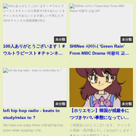
未分類
未分類
100人ありがとうございます！＃
SHINee 샤이니 'Green Rain'
ウルトラビースト＃チャンネル
From MBC Drama 여왕의 교실
登録＃UB＃あらいぐまチャンネ
MV
...
...
ル＃あらいぐま＃嬉しい＃草む
ら＃100＃チャンネル登録者数
100人
未分類
未分類
lofi hip hop radio - beats to
【ホリエモン】韓国が戒厳令に
study/relax to ?
つづきヤバい事態になっていま
す…【堀江貴文 切り抜き】
We hope you enjoy these chill lofi hip hop
ご視聴ありがとうございます。 チャンネ
tunes while studying / chil...
ル登録・高評価よろしくおねがいします！
▼チャンネル登録はこちら