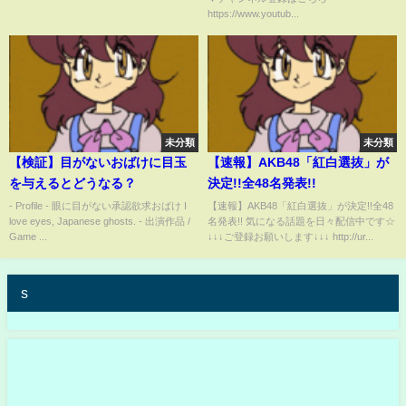
https://www.youtub...
未分類
未分類
【検証】目がないおばけに目玉
【速報】AKB48「紅白選抜」が
を与えるとどうなる？
決定!!全48名発表!!
- Profile - 眼に目がない承認欲求おばけ I
【速報】AKB48「紅白選抜」が決定!!全48
love eyes, Japanese ghosts. - 出演作品 /
名発表!! 気になる話題を日々配信中です☆
Game ...
↓↓↓ご登録お願いします↓↓↓ http://ur...
s