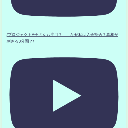
/プロジェクトA子さんも注目？ なぜ私は入会拒否？真相が
刺さる3分間？/