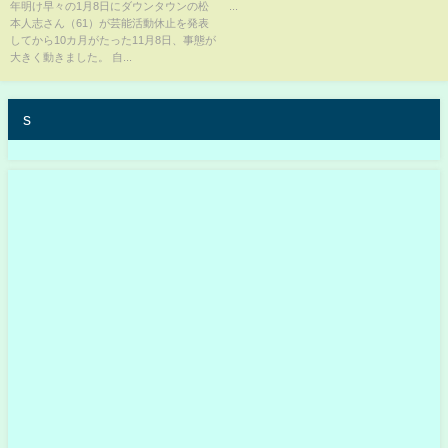
え取り下げ相手女性には「物的
【スターダム】
年明け早々の1月8日にダウンタウンの松
...
本人志さん（61）が芸能活動休止を発表
証拠ない」も「率直にお詫び」
してから10カ月がたった11月8日、事態が
大きく動きました。 自...
s