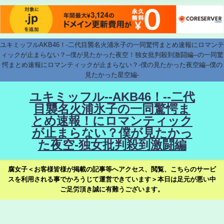
ユキミッフルAKB46！-二代目襲名火浦氷子の一同驚愕まとめ速報にロマンテ
ィックが止まらない？--僕が見たかった夜空！独女批判殺到激闘編--の一同驚
愕まとめ速報にロマンティックが止まらない？-僕の見たかった夜空編--僕の
見たかった星空編-
ユキミッフル--AKB46！--二代
目襲名火浦氷子の一同驚愕ま
とめ速報！にロマンティック
が止まらない？僕が見たかっ
た夜空-独女批判殺到激闘編
腐女子＜お客様皆様が掲載の記事等へアクセス、閲覧、こちらのサービ
スを利用される事でかろうじて運営できています＞本日は足元が悪い中
ご足労頂き誠に有難うございます。