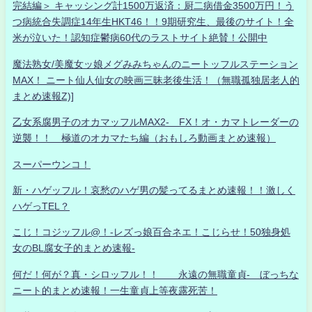
完結編＞ キャッシング計1500万返済：厨二病借金3500万円！う
つ病統合失調症14年生HKT46！！9期研究生、最後のサイト！全
米が泣いた！認知症鬱病60代のラストサイト絶賛！公開中
魔法熟女/美魔女ッ娘メグみみちゃんのニートッフルステーション
MAX！ ニート仙人仙女の映画三昧老後生活！（無職孤独居老人的
まとめ速報Z)]
乙女系腐男子のオカマッフルMAX2- FX！オ・カマトレーダーの
逆襲！！ 極道のオカマたち編（おもしろ動画まとめ速報）
スーパーウンコ！
新・ハゲッフル！哀愁のハゲ男の髪ってるまとめ速報！！激しく
ハゲっTEL？
こじ！コジッフル@！-レズっ娘百合ネエ！こじらせ！50独身処
女のBL腐女子的まとめ速報-
何だ！何が？真・シロッフル！！ 永遠の無職童貞- ぼっちな
ニート的まとめ速報！一生童貞上等夜露死苦！