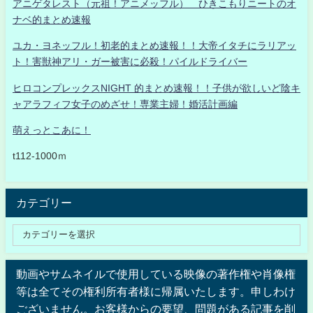
アニゲタレスト（元祖！アニメッフル） ひきこもりニートのオ
ナベ的まとめ速報
ユカ・ヨネッフル！初老的まとめ速報！！大帝イタチにラリアッ
ト！害獣神アリ・ガー被害に必殺！パイルドライバー
ヒロコンプレックスNIGHT 的まとめ速報！！子供が欲しいど陰キ
ャアラフィフ女子のめざせ！専業主婦！婚活計画編
萌えっとこあに！
t112-1000ｍ
カテゴリー
動画やサムネイルで使用している映像の著作権や肖像権
等は全てその権利所有者様に帰属いたします。申しわけ
ございません。お客様からの要望、問題がある記事を削