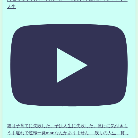
人生
親は子育てに失敗した」子は人生に失敗した。負けに気付きも
う手遅れで逆転一発manなんかありません、 残りの人生、貧し