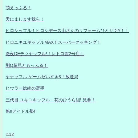
萌えっふる！
天にまします我ら！
ヒロシッフル！ヒロシデース山さんのリフォームひとりDIY！！
ヒロユキユキッフルMAX！スーパークッキング！
徹夜DEテツヤッフル!！レトロ館2号店！
剛Q超児ともっふる！
ヤナッフル ゲームだいすき6！放送局
ヒウラー総統の野望
三代目 ユキユキッフル 花のひうら組! 見参！
魁!!アイドル塾!
t112