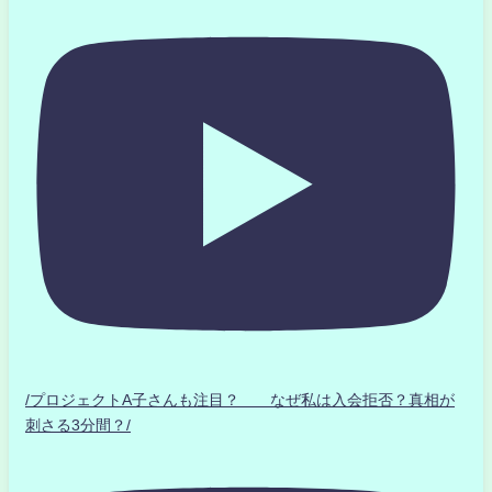
/プロジェクトA子さんも注目？ なぜ私は入会拒否？真相が
刺さる3分間？/