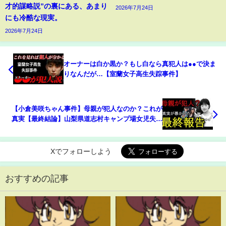
才的謀略説”の裏にある、あまり
2026年7月24日
にも冷酷な現実。
2026年7月24日
オーナーは白か黒か？もし白なら真犯人は●●で決ま
りなんだが…【室蘭女子高生失踪事件】
【小倉美咲ちゃん事件】母親が犯人なのか？これが
真実【最終結論】山梨県道志村キャンプ場女児失踪
事件・未解決
Xでフォローしよう
おすすめの記事