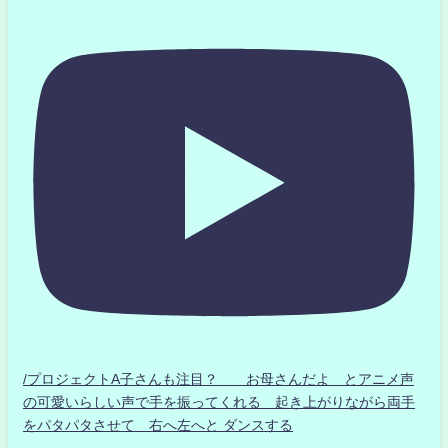
/プロジェクトA子さんも注目？ お母さんだよ とアニメ声
の可愛いらしい声で手を振ってくれる 起き上がりながら両手
をパタパタさせて 右へ左へと ダンスする