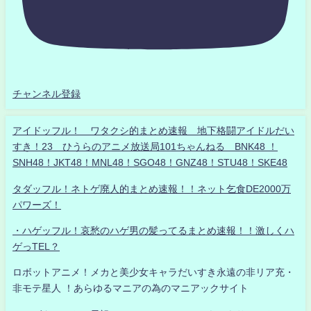
チャンネル登録
アイドッフル！ ワタクシ的まとめ速報 地下格闘アイドルだい
すき！23 ひうらのアニメ放送局101ちゃんねる BNK48 ！
SNH48！JKT48！MNL48！SGO48！GNZ48！STU48！SKE48
タダッフル！ネトゲ廃人的まとめ速報！！ネット乞食DE2000万
パワーズ！
・ハゲッフル！哀愁のハゲ男の髪ってるまとめ速報！！激しくハ
ゲっTEL？
ロボットアニメ！メカと美少女キャラだいすき永遠の非リア充・
非モテ星人 ！あらゆるマニアの為のマニアックサイト