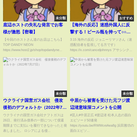
未分類
おすすめ
底辺ホストの失礼な発言でお客
【海外の反応】迷惑外国人に反
様が激怒【密着】
撃する！ビール瓶を持って○○。
アイスポセイドン、「見たかこ
【今回のホストさん達のお店はこちら】
3:15 海外の反応 ジョニーリマソさん（迷
TOP DANDY NEON
惑配信者を監視してる方です）
いつら低レベルだ」外国人動画
https://www.host2.jp/shop/topdandyne...
https://x.com/canceljohnnys アサシンク...
配信者
未分類
未分類
ウクライナ国営ガス会社 侵攻
中居から被害を受けた元フジ渡
後初のデフォルトか（2022年7月
辺渚意味深コメントを公開
27日）
ウクライナの国営ガス会社ナフトガスは
#芸人#中居正広 #渡辺渚 松本人志の面白
26日、発行済み債券の一部について償還
エピソード50連発
期限までに支払いを履行できなかったと発
https://youtu.be/RWWceiAea8g 浜田雅功の
表しました。 ロシアによる侵...
面白エピソ...