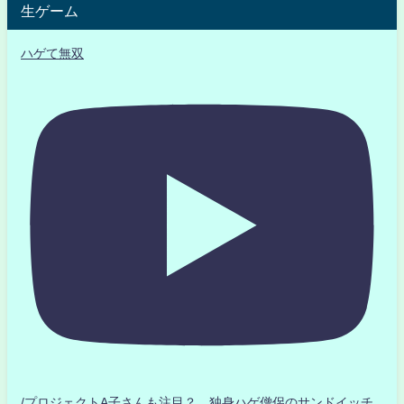
生ゲーム
ハゲて無双
/プロジェクトA子さんも注目？ 独身ハゲ僧侶のサンドイッチ