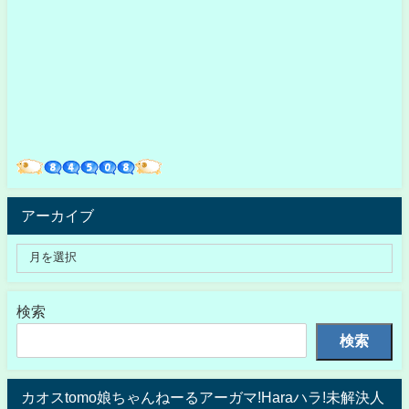
アーカイブ
検索
検索
カオスtomo娘ちゃんねーるアーガマ!Haraハラ!未解決人