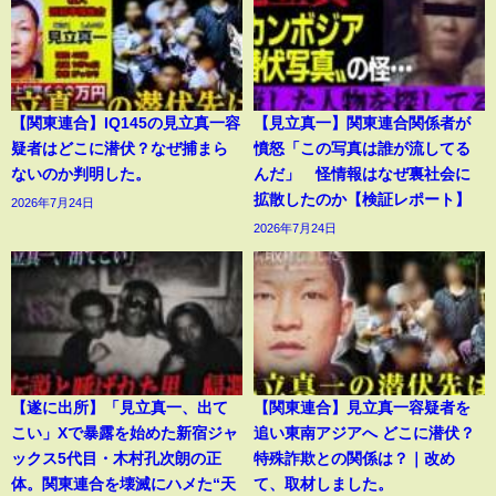
【関東連合】IQ145の見立真一容
【見立真一】関東連合関係者が
疑者はどこに潜伏？なぜ捕まら
憤怒「この写真は誰が流してる
ないのか判明した。
んだ」 怪情報はなぜ裏社会に
拡散したのか【検証レポート】
2026年7月24日
2026年7月24日
【遂に出所】「見立真一、出て
【関東連合】見立真一容疑者を
こい」Xで暴露を始めた新宿ジャ
追い東南アジアへ どこに潜伏？
ックス5代目・木村孔次朗の正
特殊詐欺との関係は？｜改め
体。関東連合を壊滅にハメた“天
て、取材しました。