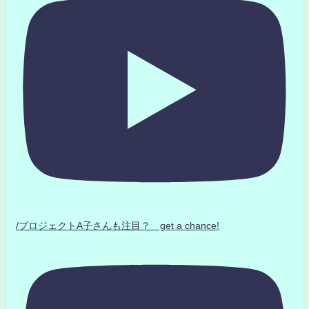
/プロジェクトA子さんも注目？ get a chance!