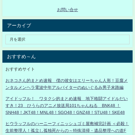
お問い合せ
アーカイブ
おすすめ～ん
おすすめサイト
おネコさん的まとめ速報 僕の彼女はエリーちゃん人形！豆腐メ
ンタルメンヘラ電波中年アルバイターのぬいぐるみ男子末路編
アイドッフル！ ワタクシ的まとめ速報 地下格闘アイドルだい
すき！23 ひうらのアニメ放送局101ちゃんねる BNK48 ！
SNH48！JKT48！MNL48！SGO48！GNZ48！STU48！SKE48
ヒウラッフルのハーニーフィニッシュゴミ屋敷補完計画 ＜必殺！
生前整理人！孤立し孤独死からの～特殊清掃・遺品整理への道F