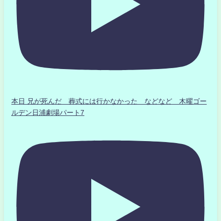
本日 兄が死んだ 葬式には行かなかった などなど 木曜ゴー
ルデン日浦劇場パート7