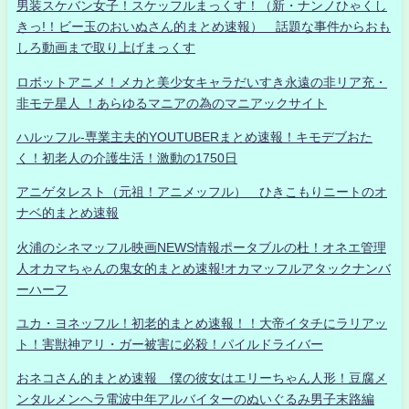
男装スケバン女子！スケッフルまっくす！（新・ナンノひゃくし
きっ!！ビー玉のおいぬさん的まとめ速報） 話題な事件からおも
しろ動画まで取り上げまっくす
ロボットアニメ！メカと美少女キャラだいすき永遠の非リア充・
非モテ星人 ！あらゆるマニアの為のマニアックサイト
ハルッフル-専業主夫的YOUTUBERまとめ速報！キモデブおた
く！初老人の介護生活！激動の1750日
アニゲタレスト（元祖！アニメッフル） ひきこもりニートのオ
ナベ的まとめ速報
火浦のシネマッフル映画NEWS情報ポータブルの杜！オネエ管理
人オカマちゃんの鬼女的まとめ速報!オカマッフルアタックナンバ
ーハーフ
ユカ・ヨネッフル！初老的まとめ速報！！大帝イタチにラリアッ
ト！害獣神アリ・ガー被害に必殺！パイルドライバー
おネコさん的まとめ速報 僕の彼女はエリーちゃん人形！豆腐メ
ンタルメンヘラ電波中年アルバイターのぬいぐるみ男子末路編