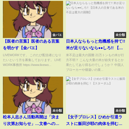
金バエ
未分類
【医者の言葉】医者のある言葉
日本人ならもっと危機感を持て!!
を明かす【金バエ】
米が足りないなら●●しろ!! 【日
本人の主食である米の不足は最
LIVEWORKです。 このたび配信者になり
米不足は最大の国難 21万トンもの米が行
たいという方を募集しております。 LIVE
方不明？ こんな大量の米が紛失するとか
大の国難】
WORK事務所 https://www.livewo...
果たしてあり得るのでしょうか？ 中国人
ブローカーや畑違いの業...
未分類
未分類
松本人志さん活動再開は「決ま
【女子プロレス】ひめか引退ラ
り次第お知らせ」…文春への訴
ストに飯田沙耶の肉体を拝む！