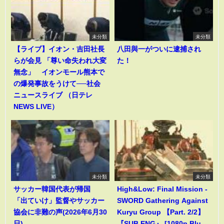
未分類
未分類
【ライブ】イオン・吉田社長
八田與一がついに逮捕され
らが会見 「尊い命失われ大変
た！
無念」 イオンモール熊本で
の爆発事故をうけて──社会
ニュースライブ （日テレ
NEWS LIVE）
未分類
未分類
サッカー韓国代表が帰国
High&Low: Final Mission -
「出ていけ」監督やサッカー
SWORD Gathering Against
協会に非難の声(2026年6月30
Kuryu Group 【Part. 2/2】
日)
『SUB ENG』 [1080p Blu-