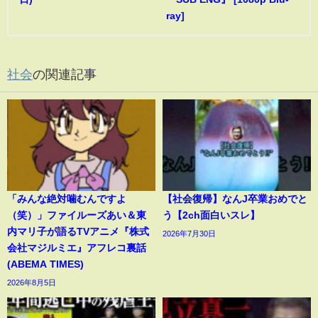
ray]
社会
の関連記事
「みんな絶対噛むんですよ
【社会復帰】なんJ卒業おめでと
（笑）」ファイルーズあい＆東
う【2ch面白いスレ】
内マリ子が語るTVアニメ『株式
2026年7月30日
会社マジルミエ』アフレコ裏話
(ABEMA TIMES)
2026年8月5日