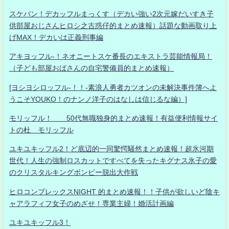
スケバン！デカッフルまっくす（デカい強い2次元嫁だいすき子
供部屋おじさんヒロシ之古惑仔的まとめ速報）話題な動画取り上
げMAX！デカいは正義刑事編
アキヨッフル-！ネオニートスケ番長のエキストラ芸能情報局！
（子ども部屋おばさんの自宅警備員的まとめ速報）
[ヨシヨシロッフル-！！-素浪人勇者カツオンの未解決事件簿へよ
うこそYOUKO！のナンノ洋子のはなしは信じるな編）]
モリッフル！ 50代無職独身的まとめ速報！有益便利情報サイ
トの杜 モリッフル
ユキユキッフル2！ど底辺的一同驚愕騒然まとめ速報！超氷河期
世代！人生の強制ロスカットですべてを失ったキグナス氷子の愛
のクリスタルキングボンビー脱出大作戦
ヒロコンプレックスNIGHT 的まとめ速報！！子供が欲しいど陰キ
ャアラフィフ女子のめざせ！専業主婦！婚活計画編
ユキユキッフル3！