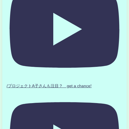
/プロジェクトA子さんも注目？ get a chance!