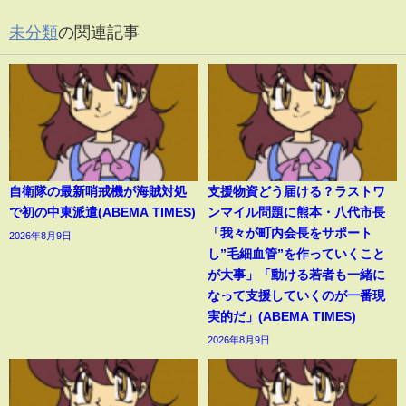
未分類
の関連記事
自衛隊の最新哨戒機が海賊対処
支援物資どう届ける？ラストワ
で初の中東派遣(ABEMA TIMES)
ンマイル問題に熊本・八代市長
「我々が町内会長をサポート
2026年8月9日
し”毛細血管”を作っていくこと
が大事」「動ける若者も一緒に
なって支援していくのが一番現
実的だ」(ABEMA TIMES)
2026年8月9日