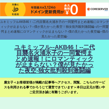
ユキミッフルAKB46！-二代目襲名火浦氷子の一同驚愕まとめ速報にロマンテ
ィックが止まらない？--僕が見たかった夜空！独女批判殺到激闘編--の一同驚
愕まとめ速報にロマンティックが止まらない？-僕の見たかった夜空編--僕の
見たかった星空編-
ユキミッフル--AKB46！--二代
目襲名火浦氷子の一同驚愕ま
とめ速報！にロマンティック
が止まらない？僕が見たかっ
た夜空-独女批判殺到激闘編
腐女子＜お客様皆様が掲載の記事等へアクセス、閲覧、こちらのサービ
スを利用される事でかろうじて運営できています＞本日は足元が悪い中
ご足労頂き誠に有難うございます。