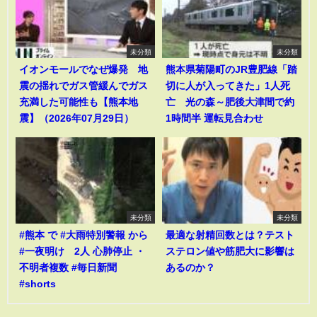
未分類
未分類
イオンモールでなぜ爆発 地
熊本県菊陽町のJR豊肥線「踏
震の揺れでガス管緩んでガス
切に人が入ってきた」1人死
充満した可能性も【熊本地
亡 光の森～肥後大津間で約
震】（2026年07月29日）
1時間半 運転見合わせ
未分類
未分類
#熊本 で #大雨特別警報 から
最適な射精回数とは？テスト
#一夜明け 2人 心肺停止 ・
ステロン値や筋肥大に影響は
不明者複数 #毎日新聞
あるのか？
#shorts