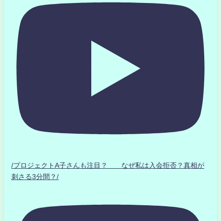
/プロジェクトA子さんも注目？ なぜ私は入会拒否？真相が
刺さる3分間？/