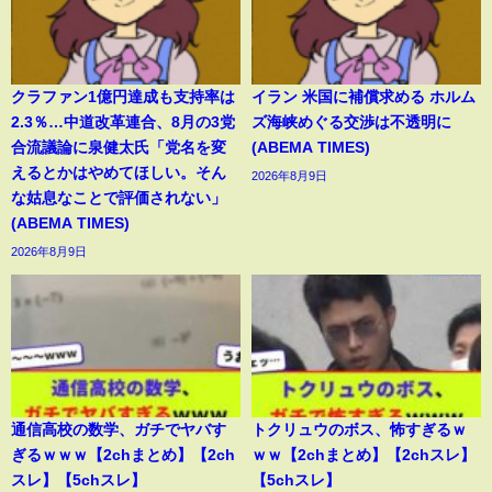
クラファン1億円達成も支持率は
イラン 米国に補償求める ホルム
2.3％…中道改革連合、8月の3党
ズ海峡めぐる交渉は不透明に
合流議論に泉健太氏「党名を変
(ABEMA TIMES)
えるとかはやめてほしい。そん
2026年8月9日
な姑息なことで評価されない」
(ABEMA TIMES)
2026年8月9日
通信高校の数学、ガチでヤバす
トクリュウのボス、怖すぎるｗ
ぎるｗｗｗ【2chまとめ】【2ch
ｗｗ【2chまとめ】【2chスレ】
スレ】【5chスレ】
【5chスレ】