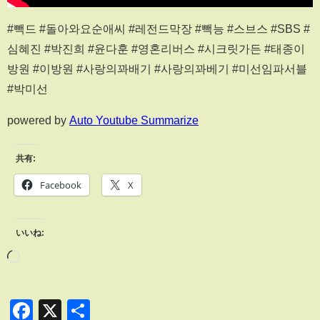
#빽드 #돌아와요순애씨 #레전드막장 #빽능 #스브스 #SBS #
심혜진 #박진희 #윤다훈 #영혼리버스 #시크릿가든 #태종이
방원 #이방원 #사랑의꽈배기 #사랑의꽈베기 #미선임파서블
#박미선
powered by
Auto Youtube Summarize
共有:
Facebook
X
いいね:
Facebook
X
共