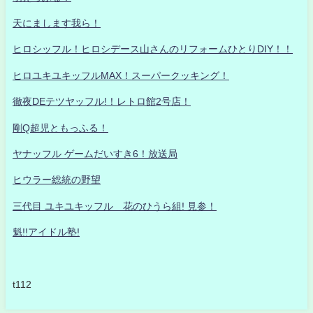
天にまします我ら！
ヒロシッフル！ヒロシデース山さんのリフォームひとりDIY！！
ヒロユキユキッフルMAX！スーパークッキング！
徹夜DEテツヤッフル!！レトロ館2号店！
剛Q超児ともっふる！
ヤナッフル ゲームだいすき6！放送局
ヒウラー総統の野望
三代目 ユキユキッフル 花のひうら組! 見参！
魁!!アイドル塾!
t112