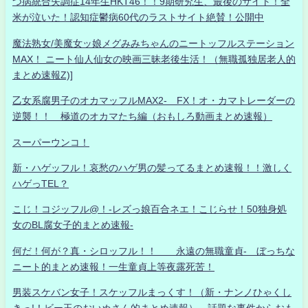
つ病統合失調症14年生HKT46！！9期研究生、最後のサイト！全
米が泣いた！認知症鬱病60代のラストサイト絶賛！公開中
魔法熟女/美魔女ッ娘メグみみちゃんのニートッフルステーション
MAX！ ニート仙人仙女の映画三昧老後生活！（無職孤独居老人的
まとめ速報Z)]
乙女系腐男子のオカマッフルMAX2- FX！オ・カマトレーダーの
逆襲！！ 極道のオカマたち編（おもしろ動画まとめ速報）
スーパーウンコ！
新・ハゲッフル！哀愁のハゲ男の髪ってるまとめ速報！！激しく
ハゲっTEL？
こじ！コジッフル@！-レズっ娘百合ネエ！こじらせ！50独身処
女のBL腐女子的まとめ速報-
何だ！何が？真・シロッフル！！ 永遠の無職童貞- ぼっちな
ニート的まとめ速報！一生童貞上等夜露死苦！
男装スケバン女子！スケッフルまっくす！（新・ナンノひゃくし