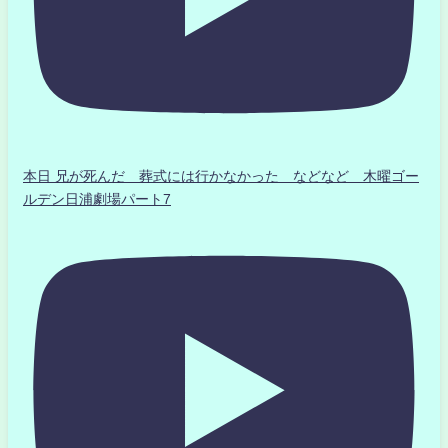
本日 兄が死んだ 葬式には行かなかった などなど 木曜ゴー
ルデン日浦劇場パート7