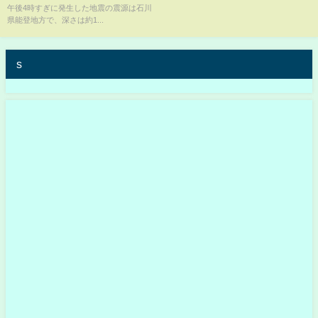
午後4時すぎに発生した地震の震源は石川
イラン、降伏寸前の情勢。ハメ
県能登地方で、深さは約1...
ネイ師,亡命へ? テヘランから多
くの市民が脱出
s