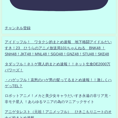
チャンネル登録
アイドッフル！ ワタクシ的まとめ速報 地下格闘アイドルだい
すき！23 ひうらのアニメ放送局101ちゃんねる BNK48 ！
SNH48！JKT48！MNL48！SGO48！GNZ48！STU48！SKE48
タダッフル！ネトゲ廃人的まとめ速報！！ネット乞食DE2000万
パワーズ！
・ハゲッフル！哀愁のハゲ男の髪ってるまとめ速報！！激しくハ
ゲっTEL？
ロボットアニメ！メカと美少女キャラだいすき永遠の非リア充・
非モテ星人 ！あらゆるマニアの為のマニアックサイト
アニゲタレスト（元祖！アニメッフル） ひきこもりニートのオ
ナベ的まとめ速報