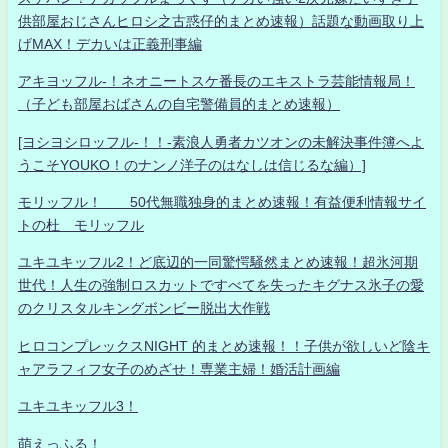
供部屋おじさんヒロシ之古惑仔的まとめ速報）話題な動画取り上
げMAX！デカいは正義刑事編
アキヨッフル-！ネオニートスケ番長のエキストラ芸能情報局！
（子ども部屋おばさんの自宅警備員的まとめ速報）
[ヨシヨシロッフル-！！-素浪人勇者カツオンの未解決事件簿へよ
うこそYOUKO！のナンノ洋子のはなしは信じるな編）]
モリッフル！ 50代無職独身的まとめ速報！有益便利情報サイ
トの杜 モリッフル
ユキユキッフル2！ど底辺的一同驚愕騒然まとめ速報！超氷河期
世代！人生の強制ロスカットですべてを失ったキグナス氷子の愛
のクリスタルキングボンビー脱出大作戦
ヒロコンプレックスNIGHT 的まとめ速報！！子供が欲しいど陰キ
ャアラフィフ女子のめざせ！専業主婦！婚活計画編
ユキユキッフル3！
萌えっふる！