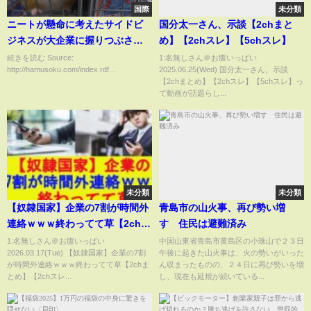
国際
未分類
ニートが懸命に考えたサイドビ
国分太一さん、示談【2chまと
ジネスが大企業に握りつぶされ
め】【2chスレ】【5chスレ】
る！
続きを読む Source:
1:名無しさん＠お腹いっぱい
http://hamusoku.com/index.rdf...
2025.06.25(Wed) 国分太一さん、示談
【2chまとめ】【2chスレ】【5chスレ】っ
て動画が話題らし...
未分類
未分類
【奴隷国家】企業の7割が時間外
青島市の山火事、再び勢い増
連絡ｗｗｗ終わってて草【2chま
す 住民は避難済み
とめ】【2chスレ】【5chスレ】
1:名無しさん＠お腹いっぱい
中国山東省青島市黄島区の小珠山で２３日
2026.03.17(Tue) 【奴隷国家】企業の7割
午後に起きた山火事は、火の勢いがいった
【ゆっくり】
が時間外連絡ｗｗｗ終わってて草【2chま
ん収まったものの、２４日に再び勢いを増
とめ】【2chスレ...
し、現在も延焼が続いている...