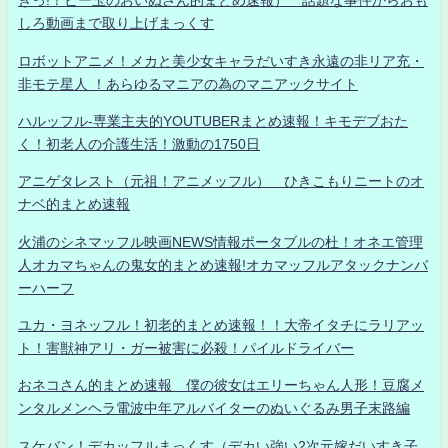
きっ!！ビー玉のおいぬさん的まとめ速報） 話題な事件からおも
しろ動画まで取り上げまっくす
ロボットアニメ！メカと美少女キャラだいすき永遠の非リア充・
非モテ星人 ！あらゆるマニアの為のマニアックサイト
ハルッフル-専業主夫的YOUTUBERまとめ速報！キモデブおた
く！初老人の介護生活！激動の1750日
アニゲタレスト（元祖！アニメッフル） ひきこもりニートのオ
ナベ的まとめ速報
火浦のシネマッフル映画NEWS情報ポータブルの杜！オネエ管理
人オカマちゃんの鬼女的まとめ速報!オカマッフルアタックナンバ
ーハーフ
ユカ・ヨネッフル！初老的まとめ速報！！大帝イタチにラリアッ
ト！害獣神アリ・ガー被害に必殺！パイルドライバー
おネコさん的まとめ速報 僕の彼女はエリーちゃん人形！豆腐メ
ンタルメンヘラ電波中年アルバイターのぬいぐるみ男子末路編
スケバン！デカッフルまっくす（デカい強い2次元嫁だいすき子