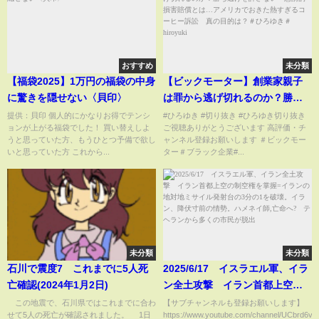
おすすめ
未分類
【福袋2025】1万円の福袋の中身
【ビックモーター】創業家親子
に驚きを隠せない〈貝印〉
は罪から逃げ切れるのか？勝ち
逃げを許さない 懲罰的損害賠
提供：貝印 個人的にかなりお得でテンシ
#ひろゆき #切り抜き #ひろゆき切り抜き
ョンが上がる福袋でした！ 買い替えしよ
ご視聴ありがとうございます 高評価・チ
償とは…アメリカでおきた熱す
うと思っていた方、もうひとつ予備で欲し
ャンネル登録お願いします ＃ビックモー
ぎるコーヒー訴訟 真の目的
いと思っていた方 これから...
ター＃ブラック企業#...
は？＃ひろゆき＃hiroyuki
未分類
未分類
石川で震度7 これまでに5人死
2025/6/17 イスラエル軍、イラ
亡確認(2024年1月2日)
ン全土攻撃 イラン首都上空の
制空権を掌握=イランの地対地ミ
この地震で、石川県ではこれまでに合わ
【サブチャンネルも登録お願いします】
せて5人の死亡が確認されました。 1日
https://www.youtube.com/channel/UCbrd6vLc
サイル発射台の3分の1を破壊。