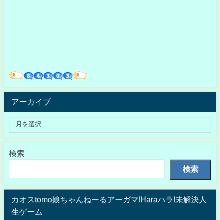
アーカイブ
検索
検索
カオスtomo娘ちゃんねーるアーガマ!Haraハラ!未解決人
生ゲーム