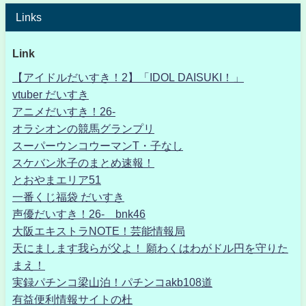
Links
Link
【アイドルだいすき！2】「IDOL DAISUKI！」
vtuber だいすき
アニメだいすき！26-
オラシオンの競馬グランプリ
スーパーウンコウーマンT・子なし
スケバン氷子のまとめ速報！
とおやまエリア51
一番くじ福袋 だいすき
声優だいすき！26- bnk46
大阪エキストラNOTE！芸能情報局
天にまします我らが父よ！ 願わくはわがドル円を守りた
まえ！
実録パチンコ梁山泊！パチンコakb108道
有益便利情報サイトの杜