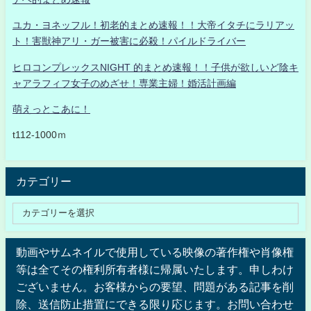
ユカ・ヨネッフル！初老的まとめ速報！！大帝イタチにラリアッ
ト！害獣神アリ・ガー被害に必殺！パイルドライバー
ヒロコンプレックスNIGHT 的まとめ速報！！子供が欲しいど陰キ
ャアラフィフ女子のめざせ！専業主婦！婚活計画編
萌えっとこあに！
t112-1000ｍ
カテゴリー
動画やサムネイルで使用している映像の著作権や肖像権
等は全てその権利所有者様に帰属いたします。申しわけ
ございません。お客様からの要望、問題がある記事を削
除、送信防止措置にできる限り応じます。お問い合わせ