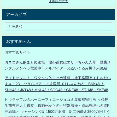
お問い合せ
アーカイブ
おすすめ～ん
おすすめサイト
おネコさん的まとめ速報 僕の彼女はエリーちゃん人形！豆腐メ
ンタルメンヘラ電波中年アルバイターのぬいぐるみ男子末路編
アイドッフル！ ワタクシ的まとめ速報 地下格闘アイドルだい
すき！23 ひうらのアニメ放送局101ちゃんねる BNK48 ！
SNH48！JKT48！MNL48！SGO48！GNZ48！STU48！SKE48
ヒウラッフルのハーニーフィニッシュゴミ屋敷補完計画 ＜必殺！
生前整理人！孤立し孤独死からの～特殊清掃・遺品整理への道F
完結編＞ キャッシング計1500万返済：厨二病借金3500万円！う