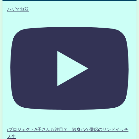
ハゲて無双
/プロジェクトA子さんも注目？ 独身ハゲ僧侶のサンドイッチ
人生