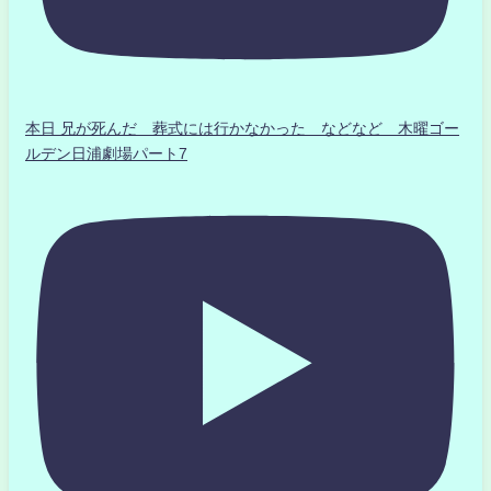
本日 兄が死んだ 葬式には行かなかった などなど 木曜ゴー
ルデン日浦劇場パート7