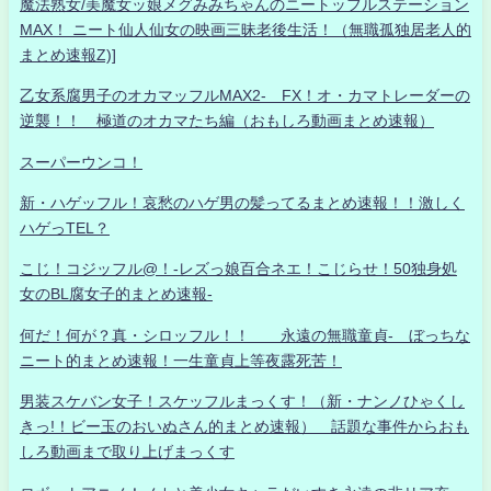
魔法熟女/美魔女ッ娘メグみみちゃんのニートッフルステーション
MAX！ ニート仙人仙女の映画三昧老後生活！（無職孤独居老人的
まとめ速報Z)]
乙女系腐男子のオカマッフルMAX2- FX！オ・カマトレーダーの
逆襲！！ 極道のオカマたち編（おもしろ動画まとめ速報）
スーパーウンコ！
新・ハゲッフル！哀愁のハゲ男の髪ってるまとめ速報！！激しく
ハゲっTEL？
こじ！コジッフル@！-レズっ娘百合ネエ！こじらせ！50独身処
女のBL腐女子的まとめ速報-
何だ！何が？真・シロッフル！！ 永遠の無職童貞- ぼっちな
ニート的まとめ速報！一生童貞上等夜露死苦！
男装スケバン女子！スケッフルまっくす！（新・ナンノひゃくし
きっ!！ビー玉のおいぬさん的まとめ速報） 話題な事件からおも
しろ動画まで取り上げまっくす