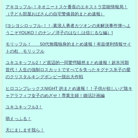
アキヨッフル-！ネオニートスケ番長のエキストラ芸能情報局！
（子ども部屋おばさんの自宅警備員的まとめ速報）
[ヨシヨシロッフル-！！-素浪人勇者カツオンの未解決事件簿へよ
うこそYOUKO！のナンノ洋子のはなしは信じるな編）]
モリッフル！ 50代無職独身的まとめ速報！有益便利情報サイ
トの杜 モリッフル
ユキユキッフル2！ど底辺的一同驚愕騒然まとめ速報！超氷河期
世代！人生の強制ロスカットですべてを失ったキグナス氷子の愛
のクリスタルキングボンビー脱出大作戦
ヒロコンプレックスNIGHT 的まとめ速報！！子供が欲しいど陰キ
ャアラフィフ女子のめざせ！専業主婦！婚活計画編
ユキユキッフル3！
萌えっふる！
天にまします我ら！