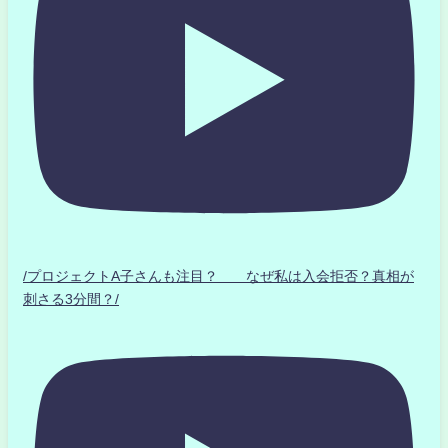
/プロジェクトA子さんも注目？ なぜ私は入会拒否？真相が
刺さる3分間？/