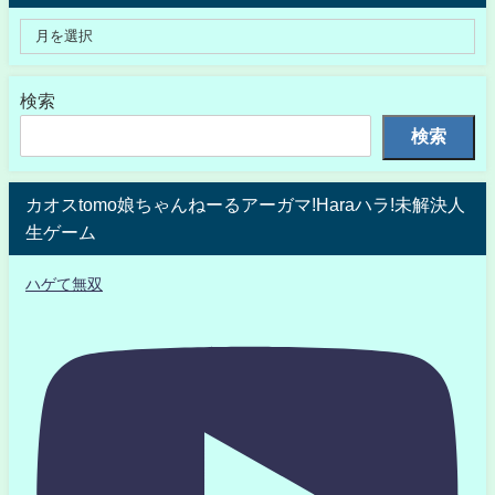
検索
検索
カオスtomo娘ちゃんねーるアーガマ!Haraハラ!未解決人
生ゲーム
ハゲて無双