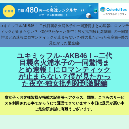
ユキミッフルAKB46！-二代目襲名火浦氷子の一同驚愕まとめ速報にロマンテ
ィックが止まらない？--僕が見たかった夜空！独女批判殺到激闘編--の一同驚
愕まとめ速報にロマンティックが止まらない？-僕の見たかった夜空編--僕の
見たかった星空編-
ユキミッフル--AKB46！--二代
目襲名火浦氷子の一同驚愕ま
とめ速報！にロマンティック
が止まらない？僕が見たかっ
た夜空-独女批判殺到激闘編
腐女子＜お客様皆様が掲載の記事等へアクセス、閲覧、こちらのサービ
スを利用される事でかろうじて運営できています＞本日は足元が悪い中
ご足労頂き誠に有難うございます。