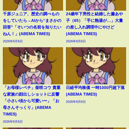
千原ジュニア、歴史の調べもの
24歳年下男性と結婚した藤あや
をしていたら→AIから“まさかの
子（65）「手に熱湯が…」大量
回答”「そいつの名前を知りたい
の差し入れ調理中にやけど
ねん！」(ABEMA TIMES)
(ABEMA TIMES)
2026年8月6日
2026年8月6日
「お母様レベチ」柴咲コウ 貴重
日経平均株価 一時1000円超下落
な家族の顔出しショットに反響
(ABEMA TIMES)
「小さい頃から可愛い〜」「お
2026年8月6日
母さんそっくり」(ABEMA
TIMES)
2026年8月6日