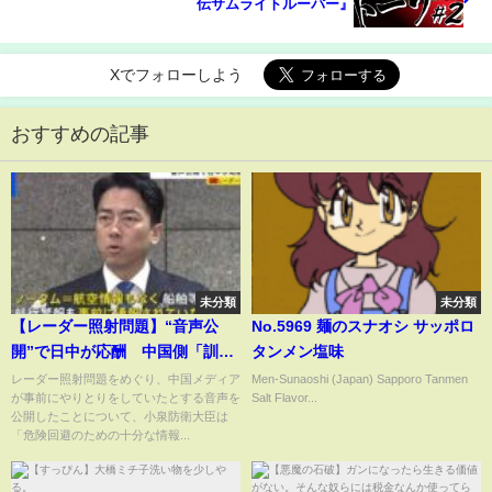
伝サムライトルーパー』
Xでフォローしよう
おすすめの記事
未分類
未分類
【レーダー照射問題】“音声公
No.5969 麺のスナオシ サッポロ
開”で日中が応酬 中国側「訓練
タンメン塩味
を事前に通知」 小泉防衛大臣
レーダー照射問題をめぐり、中国メディア
Men-Sunaoshi (Japan) Sapporo Tanmen
が事前にやりとりをしていたとする音声を
Salt Flavor...
「危険回避の情報なし」 専門
公開したことについて、小泉防衛大臣は
家の見解は？【news23】｜
「危険回避のための十分な情報...
TBS NEWS DIG