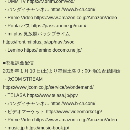
・DMM TV https://tv.dmm.com/vod/
・バンダイチャンネル https://www.b-ch.com/
・Prime Video https://www.amazon.co.jp/AmazonVideo
・Ponta パス https://pass.auone.jp/main/
・milplus 見放題パックプライム
https://front.milplus.jp/top/navi/svod
・Lemino https://lemino.docomo.ne.jp/
■都度課金配信
2026 年 1 月 10 日(土)より毎週土曜 0：00~順次配信開始
・J:COM STREAM
https://www.jcom.co.jp/service/tv/ondemand/
・TELASA https://www.telasa.jp/ppv
・バンダイチャンネル https://www.b-ch.com/
・ビデオマーケット https://www.videomarket.jp/
・Prime Video https://www.amazon.co.jp/AmazonVideo
・music.jp https://music-book.jp/