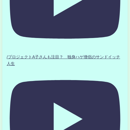
/プロジェクトA子さんも注目？ 独身ハゲ僧侶のサンドイッチ
人生