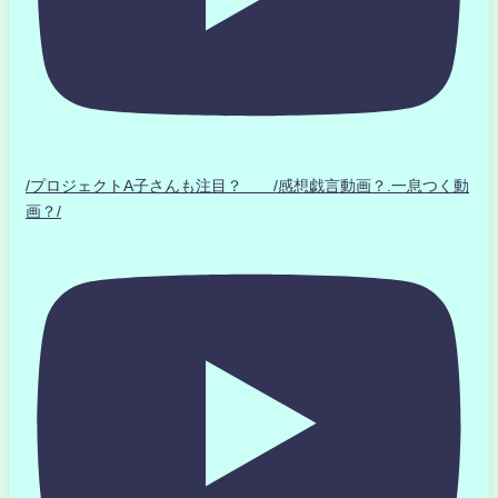
/プロジェクトA子さんも注目？ /感想戯言動画？.一息つく動
画？/