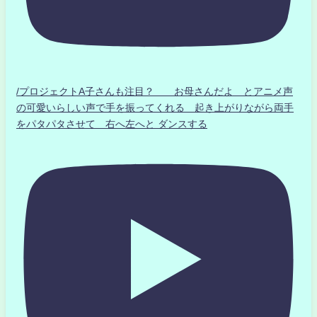
/プロジェクトA子さんも注目？ お母さんだよ とアニメ声
の可愛いらしい声で手を振ってくれる 起き上がりながら両手
をパタパタさせて 右へ左へと ダンスする