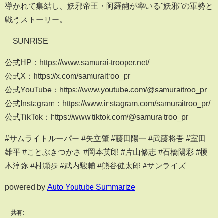
導かれて集結し、妖邪帝王・阿羅醐が率いる"妖邪"の軍勢と
戦うストーリー。
©SUNRISE
公式HP：https://www.samurai-trooper.net/
公式X：https://x.com/samuraitroo_pr
公式YouTube：https://www.youtube.com/@samuraitroo_pr
公式Instagram：https://www.instagram.com/samuraitroo_pr/
公式TikTok：https://www.tiktok.com/@samuraitroo_pr
#サムライトルーパー #矢立肇 #藤田陽一 #武藤将吾 #室田
雄平 #ことぶきつかさ #岡本英郎 #片山修志 #石橋陽彩 #榎
木淳弥 #村瀬歩 #武内駿輔 #熊谷健太郎 #サンライズ
powered by
Auto Youtube Summarize
共有: