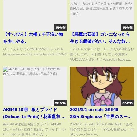
未分類
未分類
【すっぴん】大橋ミチ子洗い物
【悪魔の石破】ガンになったら
を少しやる。
生きる価値がない。そんな奴ら
には税金なんか使ってられる
びっくえんじぇるYouTubeのチャンネル
このチャンネルでは、ヒールな政治家をお
https://www.youtube.com/channel/UCN3yCaghAuRR9_q...
届けします。 ▼お借りしている素材▼
か。人の心を捨てた悪魔・石破
VOICEVOX:波音リツ Voiced by https://...
茂【国会/自民党/酒井議員/立憲民
主党/石破内閣/政治/切り抜き】
AKB48
SKE48
AKB48 19期 - 狼とプライド
2021/9/1 on sale SKE48
(Ookami to Pride) / 花田藍衣 川
28th.Single c/w「世界のスーパ
村結衣 [日本語字幕]
ーヒーロー」Music Video
#akb48 #研究生 #狼とプライド AKB48
2021/9/1 on sale SKE48 28th.Single「あの
19th - 늑대와 프라이드(狼とプライド) / 하
頃の君を見つけた」 TYPE-C収録 c/w 「世
나다 메이 카와무라 유이 AI ...
界のスーパーヒー...