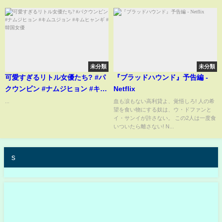
未分類
未分類
可愛すぎるリトル女優たち? #パ
『ブラッドハウンド』予告編 -
クウンビン #ナムジヒョン #キム
Netflix
ユジョン #キムヒャンギ #韓国女
...
血も涙もない高利貸よ、覚悟しろ! 人の希
望を食い物にする奴は、ウ・ドファンと
優
イ・サンイが許さない。 この2人は一度食
いついたら離さない! N...
s