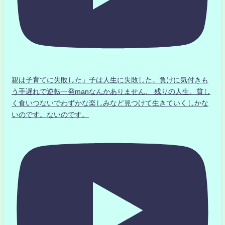
親は子育てに失敗した」子は人生に失敗した。負けに気付きも
う手遅れで逆転一発manなんかありません、 残りの人生、貧し
く食いつないでわずかな楽しみなど見つけて生きていくしかな
いのです。ないのです。