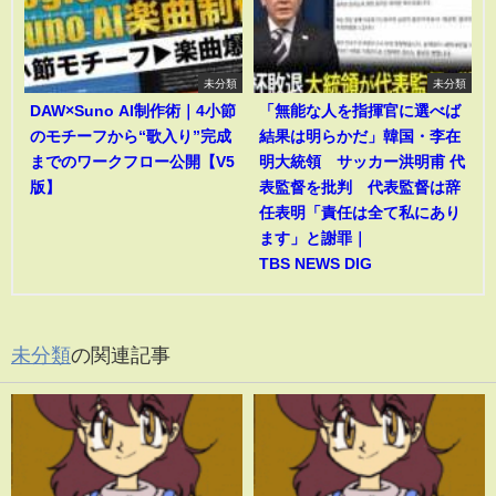
未分類
未分類
DAW×Suno AI制作術｜4小節
「無能な人を指揮官に選べば
のモチーフから“歌入り”完成
結果は明らかだ」韓国・李在
までのワークフロー公開【V5
明大統領 サッカー洪明甫 代
版】
表監督を批判 代表監督は辞
任表明「責任は全て私にあり
ます」と謝罪｜
TBS NEWS DIG
未分類
の関連記事