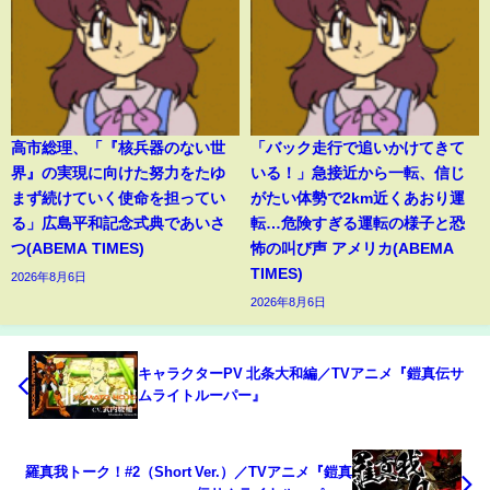
高市総理、「『核兵器のない世
「バック走行で追いかけてきて
界』の実現に向けた努力をたゆ
いる！」急接近から一転、信じ
まず続けていく使命を担ってい
がたい体勢で2km近くあおり運
る」広島平和記念式典であいさ
転…危険すぎる運転の様子と恐
つ(ABEMA TIMES)
怖の叫び声 アメリカ(ABEMA
TIMES)
2026年8月6日
2026年8月6日
キャラクターPV 北条大和編／TVアニメ『鎧真伝サ
ムライトルーパー』
羅真我トーク！#2（Short Ver.）／TVアニメ『鎧真