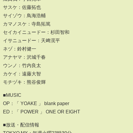
サスケ：佐藤拓也
サイゾウ：鳥海浩輔
カマノスケ：寺島拓篤
セイカイニュードー：杉田智和
イサニュードー：天﨑滉平
ネヅ：鈴村健一
アナヤマ：沢城千春
ウンノ：竹内良太
カケイ：遠藤大智
モチヅキ：熊谷俊輝
■MUSIC
OP：「 YOAKE 」 blank paper
ED：「 POWER 」 ONE OR EIGHT
■放送・配信情報
TOKYO MX：毎週火曜23時30分～