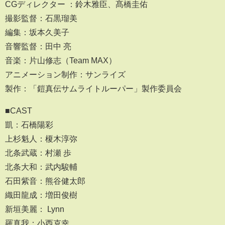
CGディレクター ：鈴木雅臣、髙橋圭佑
撮影監督：石黒瑠美
編集：坂本久美子
音響監督：田中 亮
音楽：片山修志（Team MAX）
アニメーション制作：サンライズ
製作：「鎧真伝サムライトルーパー」製作委員会
■CAST
凱：石橋陽彩
上杉魁人：榎木淳弥
北条武蔵：村瀬 歩
北条大和：武内駿輔
石田紫音：熊谷健太郎
織田龍成：増田俊樹
新垣美麗： Lynn
羅真我：小西克幸