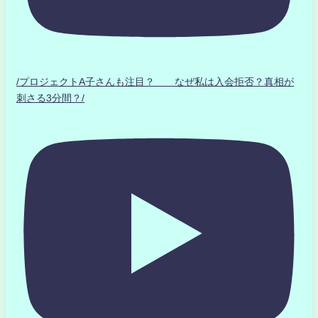
/プロジェクトA子さんも注目？ なぜ私は入会拒否？真相が
刺さる3分間？/