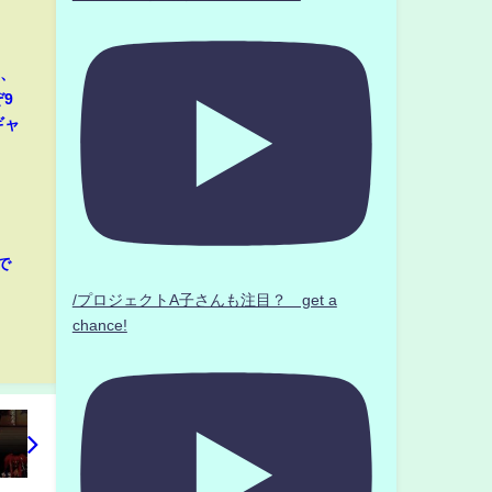
那、
9
ギャ
で
/プロジェクトA子さんも注目？ get a
chance!