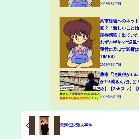
2026年8月7日
高市総理へのネッ
変？「新しいこと
期待感強く出てい
わずか半年で“逆風
運営に及ぼす影響は(
TIMES)
2026年8月7日
農家「消費税が1％
が7%減るんだけど
め】【2chスレ】【
2026年8月7日
天河伝説殺人事件