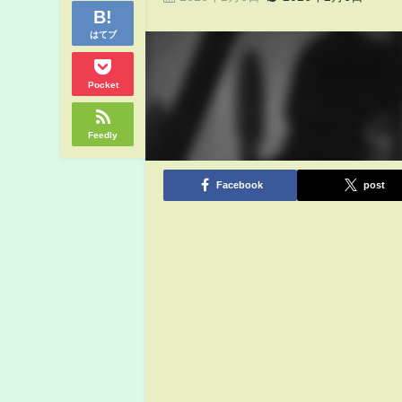
はてブ
Pocket
Feedly
Facebook
post