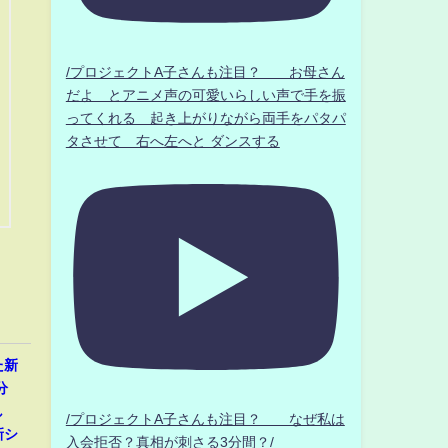
/プロジェクトA子さんも注目？ お母さん
だよ とアニメ声の可愛いらしい声で手を振
ってくれる 起き上がりながら両手をパタパ
タさせて 右へ左へと ダンスする
た新
分
し
/プロジェクトA子さんも注目？ なぜ私は
新シ
入会拒否？真相が刺さる3分間？/