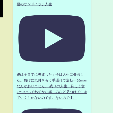
侶のサンドイッチ人生
親は子育てに失敗した」子は人生に失敗し
た。負けに気付きもう手遅れで逆転一発man
なんかありません、 残りの人生、貧しく食
いつないでわずかな楽しみなど見つけて生き
ていくしかないのです。ないのです。