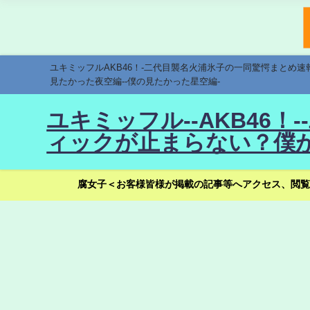
ユキミッフルAKB46！-二代目襲名火浦氷子の一同驚愕まとめ
見たかった夜空編--僕の見たかった星空編-
ユキミッフル--AKB46
ィックが止まらない？僕が
腐女子＜お客様皆様が掲載の記事等へアクセス、閲覧