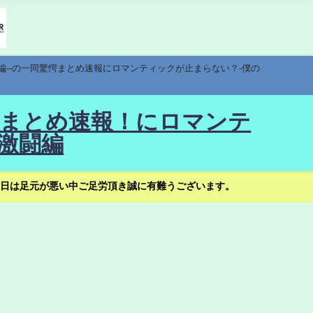
編--の一同驚愕まとめ速報にロマンティックが止まらない？-僕の
驚愕まとめ速報！にロマンテ
激闘編
日は足元が悪い中ご足労頂き誠に有難うございます。