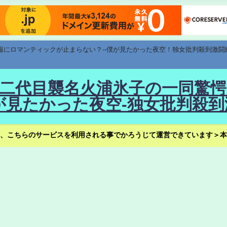
速報にロマンティックが止まらない？--僕が見たかった夜空！独女批判殺到激闘
！--二代目襲名火浦氷子の一同
見たかった夜空-独女批判殺到
、こちらのサービスを利用される事でかろうじて運営できています＞本