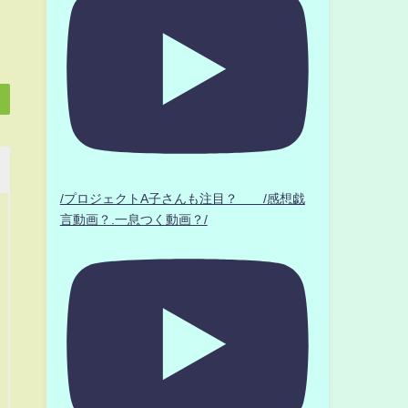
/プロジェクトA子さんも注目？ /感想戯
言動画？.一息つく動画？/