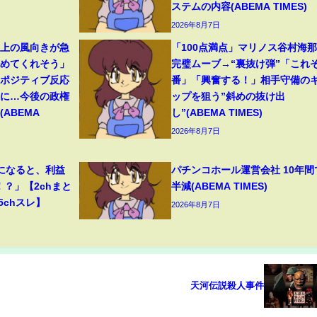
ステムの内容(ABEMA TIMES)
2026年8月7日
ト上の風向きが急
「100点満点」マリノス谷村海
始めてくれそう」
完璧ムーブ→“裏抜け弾”「これぞ
たポジティブ反応
番」「興奮する！」相手守備の
”に…今後の政権
ップを狙う”斜めの抜け出
ABEMA
し”(ABEMA TIMES)
2026年8月7日
になると、利益
パチンコホール運営会社 10年間
！？」【2chまと
半減(ABEMA TIMES)
5chスレ】
2026年8月7日
天河伝説殺人事件