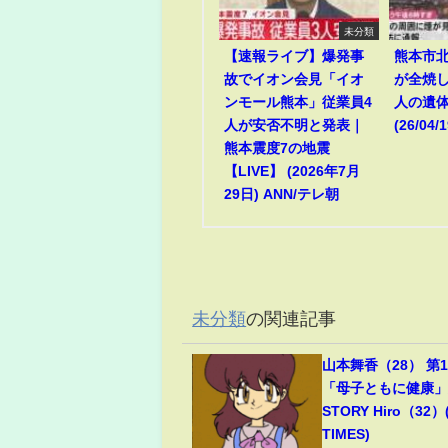
未分類
【速報ライブ】爆発事
熊本市
故でイオン会見「イオ
が全焼
ンモール熊本」従業員4
人の遺
人が安否不明と発表｜
(26/04/1
熊本震度7の地震
【LIVE】 (2026年7月
29日) ANN/テレ朝
未分類
の関連記事
山本舞香（28） 第
「母子ともに健康」夫
STORY Hiro（32）
TIMES)