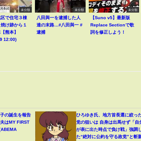
未分類
未分類
未分類
北区で住宅３棟
八田與一を逮捕した人
【Suno v5】最新版
し焼け跡から１
達の末路…#八田與一 #
Replace Sectionで歌
体【熊本】
逮捕
詞を修正しよう！
9 12:00)
1子の誕生を報告
ひろゆき氏、地方首長選に絞っ
はMY FIRST
党の狙いは 自身は出馬せず「自
(ABEMA
が表に出た時点で負け戦」強調
た“絶対に公約を守る政党”と斬