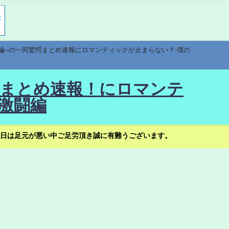
編--の一同驚愕まとめ速報にロマンティックが止まらない？-僕の
驚愕まとめ速報！にロマンテ
激闘編
日は足元が悪い中ご足労頂き誠に有難うございます。