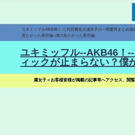
ユキミッフルAKB46！-二代目襲名火浦氷子の一同驚愕まとめ
見たかった夜空編--僕の見たかった星空編-
ユキミッフル--AKB46
ィックが止まらない？僕が
腐女子＜お客様皆様が掲載の記事等へアクセス、閲覧