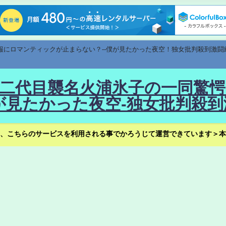
速報にロマンティックが止まらない？--僕が見たかった夜空！独女批判殺到激闘
！--二代目襲名火浦氷子の一同
見たかった夜空-独女批判殺到
、こちらのサービスを利用される事でかろうじて運営できています＞本