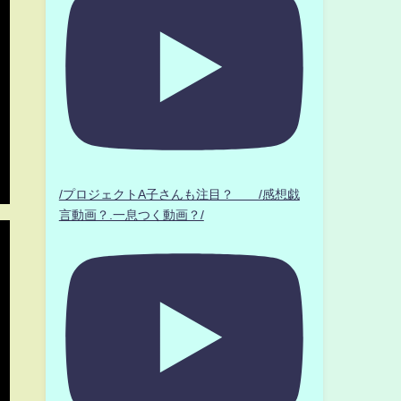
/プロジェクトA子さんも注目？ /感想戯
言動画？.一息つく動画？/