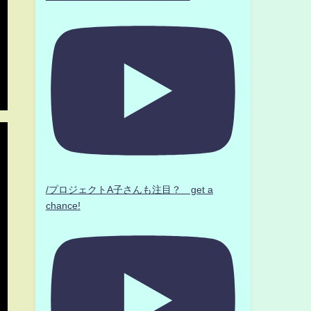
/プロジェクトA子さんも注目？ get a
chance!