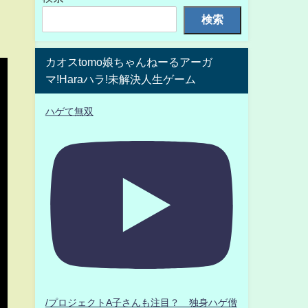
検索
カオスtomo娘ちゃんねーるアーガ
マ!Haraハラ!未解決人生ゲーム
ハゲて無双
/プロジェクトA子さんも注目？ 独身ハゲ僧