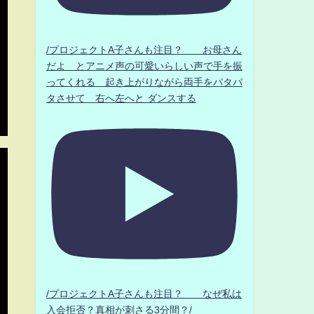
/プロジェクトA子さんも注目？ お母さん
だよ とアニメ声の可愛いらしい声で手を振
ってくれる 起き上がりながら両手をパタパ
タさせて 右へ左へと ダンスする
/プロジェクトA子さんも注目？ なぜ私は
入会拒否？真相が刺さる3分間？/