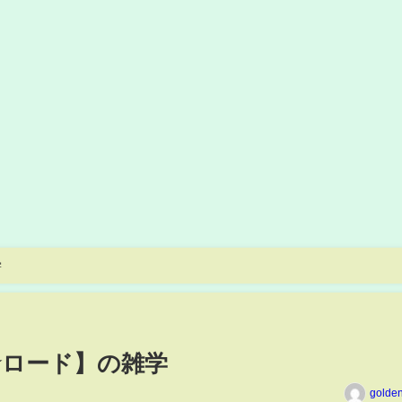
学
☆ロード】の雑学
golde