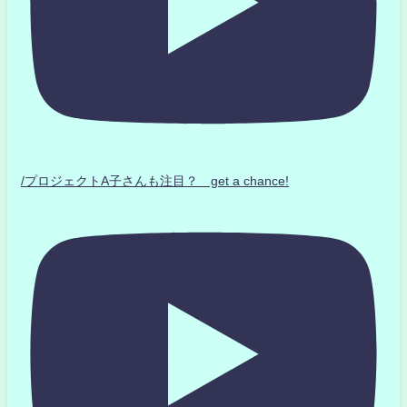
/プロジェクトA子さんも注目？ get a chance!