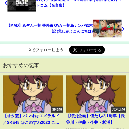
トコム【名言集】
【MAD】めぞん一刻 番外編 OVA 一刻島ナンパ始末
記 (悲しみよこんにちは)
Xでフォローしよう
おすすめの記事
SKE48
乃木坂46
【オタ芸】パレオはエメラルド
【特別企画】僕たちの1周年【長
／SKE48 @このすわ2023 この
谷川・伊藤・今井・杉浦】
素晴らしいSUWAにアニクラを！