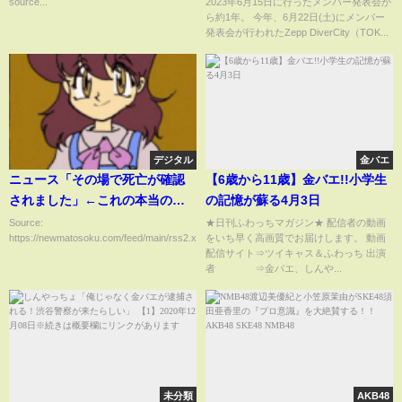
source...
2023年6月15日に行ったメンバー発表会か
ら約1年。 今年、6月22日(土)にメンバー
vol.10 長野県 【テレビ朝日系バ
発表会が行われたZepp DiverCity（TOK...
ラエティ番組 お願い!ランキング
EDテーマ】
デジタル
金バエ
ニュース「その場で死亡が確認
【6歳から11歳】金バエ!!小学生
されました」←これの本当の意
の記憶が蘇る4月3日
味・・・・
Source:
★日刊ふわっちマガジン★ 配信者の動画
https://newmatosoku.com/feed/main/rss2.xml...
をいち早く高画質でお届けします。 動画
配信サイト⇒ツイキャス＆ふわっち 出演
者 ⇒金バエ、しんや...
未分類
AKB48