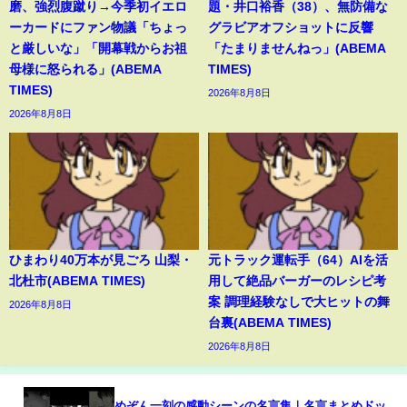
磨、強烈腹蹴り→今季初イエロ
題・井口裕香（38）、無防備な
ーカードにファン物議「ちょっ
グラビアオフショットに反響
と厳しいな」「開幕戦からお祖
「たまりませんねっ」(ABEMA
母様に怒られる」(ABEMA
TIMES)
TIMES)
2026年8月8日
2026年8月8日
ひまわり40万本が見ごろ 山梨・
元トラック運転手（64）AIを活
北杜市(ABEMA TIMES)
用して絶品バーガーのレシピ考
案 調理経験なしで大ヒットの舞
2026年8月8日
台裏(ABEMA TIMES)
2026年8月8日
めぞん一刻の感動シーンの名言集｜名言まとめドッ