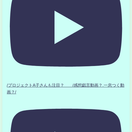
/プロジェクトA子さんも注目？ /感想戯言動画？.一息つく動
画？/