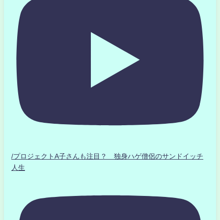
/プロジェクトA子さんも注目？ 独身ハゲ僧侶のサンドイッチ
人生