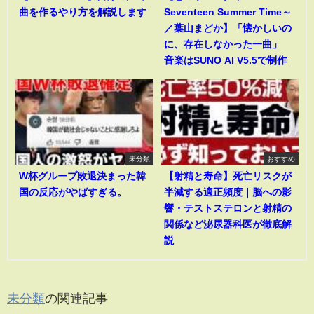
曲を作るやり方を解説します
Seventeen Summer Time～
／葉山まどか】「懐かしいの
に、存在しなかった一曲」
音楽はSUNO AI V5.5で制作
未分類
おすすめ
W杯グループ敗退決まった韓
【射精と寿命】死亡リスクが
国の反応がやばすぎる。
半減する適正頻度｜脳への影
響・テストステロンと射精の
関係など泌尿器科医が徹底解
説
未分類
の関連記事