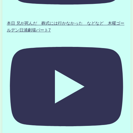
本日 兄が死んだ 葬式には行かなかった などなど 木曜ゴー
ルデン日浦劇場パート7