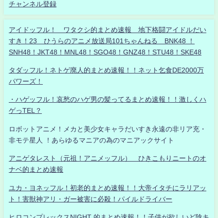
チャンネル登録
アイドッフル！ ワタクシ的まとめ速報 地下格闘アイドルだい
すき！23 ひうらのアニメ放送局101ちゃんねる BNK48 ！
SNH48！JKT48！MNL48！SGO48！GNZ48！STU48！SKE48
タダッフル！ネトゲ廃人的まとめ速報！！ネット乞食DE2000万
パワーズ！
・ハゲッフル！哀愁のハゲ男の髪ってるまとめ速報！！激しくハ
ゲっTEL？
ロボットアニメ！メカと美少女キャラだいすき永遠の非リア充・
非モテ星人 ！あらゆるマニアの為のマニアックサイト
アニゲタレスト（元祖！アニメッフル） ひきこもりニートのオ
ナベ的まとめ速報
ユカ・ヨネッフル！初老的まとめ速報！！大帝イタチにラリアッ
ト！害獣神アリ・ガー被害に必殺！パイルドライバー
ヒロコンプレックスNIGHT 的まとめ速報！！子供が欲しいど陰キ