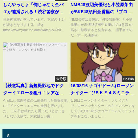
しんやっちょ「俺じゃなく金バ
NMB48渡辺美優紀と小笠原茉由
エが逮捕される！渋谷警察が来
がSKE48須田亜香里の『プロ意
たらしい」 【1】2020年12月08
識』を大絶賛する！！ AKB48
※最後電波が落ちています。下記の【２】
NMB48渡辺美優紀（AKB48兼任）と小笠
が続きとなります 3: 続き
原茉由がSKE48須田亜香里のプロ意識 の
日※続きは概要欄にリンクがあ
SKE48 NMB48
https://www.youtube.com/watch?v=X9i...
高さに尊敬すると発言する。 握手会での
ります
だーすーの凄さや...
未分類
SKE48
【鉄道写真】新規撮影地でドク
16/08/16 ナゴヤドーム(ローソン
ターイエローを狙う！レアなこ
ナイター！)/ＳＫＥ４８ミニライ
だま検測！
ブ
今回は山陽新幹線の以前発見した新撮影地
8/16はローソンナイター！ ということ
にてドクターイエローの撮影を行いまし
で、ローソンナイター！のキャンペーンを
た。 この日は晴れたり曇ったりとはっき
していたSKE48がナゴヤドームでミニライ
りしない天候で、大変難しい撮...
ブをおこないました ...
s