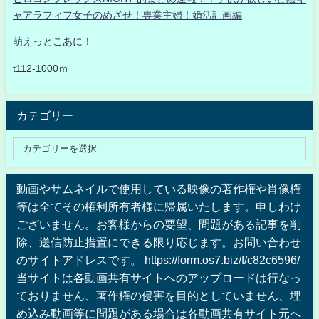
ャアラフィフ女子のめざせ！専業主婦！婚活計画編
萌えっとこあに！
t112-1000ｍ
カテゴリー
動画やサムネイルで使用している映像の著作権や肖像権
等は全てその権利所有者様に帰属いたします。申しわけ
ございません。お客様からの要望、問題がある記事を削
除、送信防止措置にできる限り応じます。お問い合わせ
のサイトアドレスです。 https://form.os7.biz/f/c82c6596/
当サイトは各動画共有サイトへのアップロードは行なっ
ておりません、著作権の侵害を目的としていません、埋
め込み動画等に問題がある場合は各動画共有サイト元へ