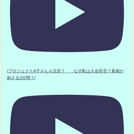
/プロジェクトA子さんも注目？ なぜ私は入会拒否？真相が
刺さる3分間？/