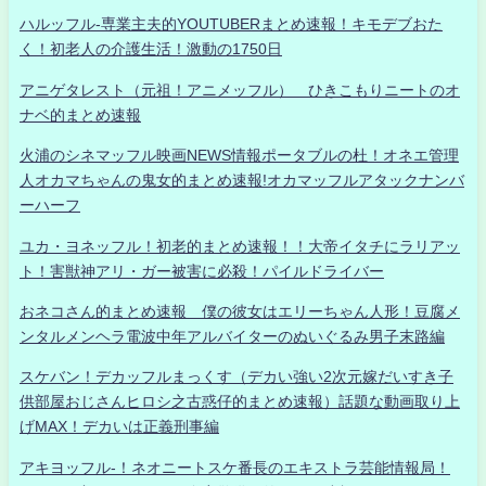
ハルッフル-専業主夫的YOUTUBERまとめ速報！キモデブおた
く！初老人の介護生活！激動の1750日
アニゲタレスト（元祖！アニメッフル） ひきこもりニートのオ
ナベ的まとめ速報
火浦のシネマッフル映画NEWS情報ポータブルの杜！オネエ管理
人オカマちゃんの鬼女的まとめ速報!オカマッフルアタックナンバ
ーハーフ
ユカ・ヨネッフル！初老的まとめ速報！！大帝イタチにラリアッ
ト！害獣神アリ・ガー被害に必殺！パイルドライバー
おネコさん的まとめ速報 僕の彼女はエリーちゃん人形！豆腐メ
ンタルメンヘラ電波中年アルバイターのぬいぐるみ男子末路編
スケバン！デカッフルまっくす（デカい強い2次元嫁だいすき子
供部屋おじさんヒロシ之古惑仔的まとめ速報）話題な動画取り上
げMAX！デカいは正義刑事編
アキヨッフル-！ネオニートスケ番長のエキストラ芸能情報局！