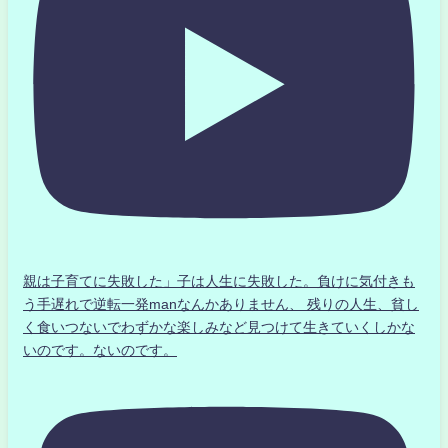
親は子育てに失敗した」子は人生に失敗した。負けに気付きも
う手遅れで逆転一発manなんかありません、 残りの人生、貧し
く食いつないでわずかな楽しみなど見つけて生きていくしかな
いのです。ないのです。