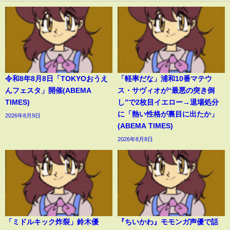
令和8年8月8日「TOKYOおうえ
「軽率だな」浦和10番マテウ
んフェスタ」開催(ABEMA
ス・サヴィオが“最悪の突き倒
TIMES)
し”で2枚目イエロー→退場処分
に「熱い性格が裏目に出たか」
2026年8月9日
(ABEMA TIMES)
2026年8月8日
「ミドルキック炸裂」鈴木優
『ちいかわ』モモンガ声優で話