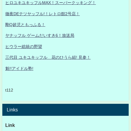
ヒロユキユキッフルMAX！スーパークッキング！
徹夜DEテツヤッフル!！レトロ館2号店！
剛Q超児ともっふる！
ヤナッフル ゲームだいすき6！放送局
ヒウラー総統の野望
三代目 ユキユキッフル 花のひうら組! 見参！
魁!!アイドル塾!
t112
Links
Link