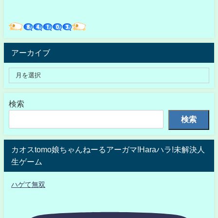
アーカイブ
検索
検索
カオスtomo娘ちゃんねーるアーガマ!Haraハラ!未解決人
生ゲーム
ハゲて無双