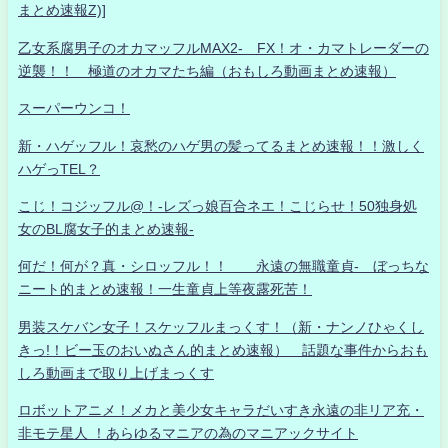
まとめ速報Z)]
乙女系腐男子のオカマッフルMAX2- FX！オ・カマトレーダーの
逆襲！！ 極道のオカマたち編（おもしろ動画まとめ速報）
スーパーウンコ！
新・ハゲッフル！哀愁のハゲ男の髪ってるまとめ速報！！激しく
ハゲっTEL？
こじ！コジッフル@！-レズっ娘百合ネエ！こじらせ！50独身処
女のBL腐女子的まとめ速報-
何だ！何が？真・シロッフル！！ 永遠の無職童貞- ぼっちな
ニート的まとめ速報！一生童貞上等夜露死苦！
男装スケバン女子！スケッフルまっくす！（新・ナンノひゃくし
きっ!！ビー玉のおいぬさん的まとめ速報） 話題な事件からおも
しろ動画まで取り上げまっくす
ロボットアニメ！メカと美少女キャラだいすき永遠の非リア充・
非モテ星人 ！あらゆるマニアの為のマニアックサイト