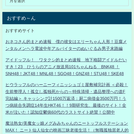
おすすめ～ん
おすすめサイト
おネコさん的まとめ速報 僕の彼女はエリーちゃん人形！豆腐メ
ンタルメンヘラ電波中年アルバイターのぬいぐるみ男子末路編
アイドッフル！ ワタクシ的まとめ速報 地下格闘アイドルだい
すき！23 ひうらのアニメ放送局101ちゃんねる BNK48 ！
SNH48！JKT48！MNL48！SGO48！GNZ48！STU48！SKE48
ヒウラッフルのハーニーフィニッシュゴミ屋敷補完計画 ＜必殺！
生前整理人！孤立し孤独死からの～特殊清掃・遺品整理への道F
完結編＞ キャッシング計1500万返済：厨二病借金3500万円！う
つ病統合失調症14年生HKT46！！9期研究生、最後のサイト！全
米が泣いた！認知症鬱病60代のラストサイト絶賛！公開中
魔法熟女/美魔女ッ娘メグみみちゃんのニートッフルステーション
MAX！ ニート仙人仙女の映画三昧老後生活！（無職孤独居老人的