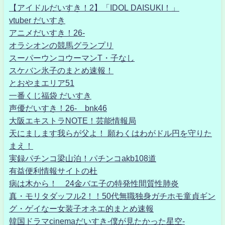
【アイドルだいすき！2】「IDOL DAISUKI！」
vtuber だいすき
アニメだいすき！26-
オラシオンの競馬グランプリ
スーパーウンコウーマンT・子なし
スケバン氷子のまとめ速報！
とおやまエリア51
一番くじ福袋 だいすき
声優だいすき！26- bnk46
大阪エキストラNOTE！芸能情報局
天にまします我らが父よ！ 願わくはわがドル円を守りた
まえ！
実録パチンコ梁山泊！パチンコakb108道
有益便利情報サイトの杜
病は木から！ 24金バエ子の特発性間質性肺炎
真・モリタダッフル2！！50代無職独身ガチホモ童貞ギン
グ・ゲイなー女装子オネエ的まとめ速報
韓国ドラマcinemaだいすき-僕が見たかった星空-