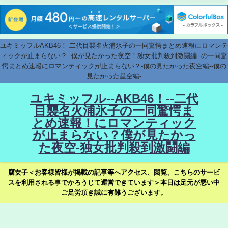
ユキミッフルAKB46！-二代目襲名火浦氷子の一同驚愕まとめ速報にロマンテ
ィックが止まらない？--僕が見たかった夜空！独女批判殺到激闘編--の一同驚
愕まとめ速報にロマンティックが止まらない？-僕の見たかった夜空編--僕の
見たかった星空編-
ユキミッフル--AKB46！--二代
目襲名火浦氷子の一同驚愕ま
とめ速報！にロマンティック
が止まらない？僕が見たかっ
た夜空-独女批判殺到激闘編
腐女子＜お客様皆様が掲載の記事等へアクセス、閲覧、こちらのサービ
スを利用される事でかろうじて運営できています＞本日は足元が悪い中
ご足労頂き誠に有難うございます。