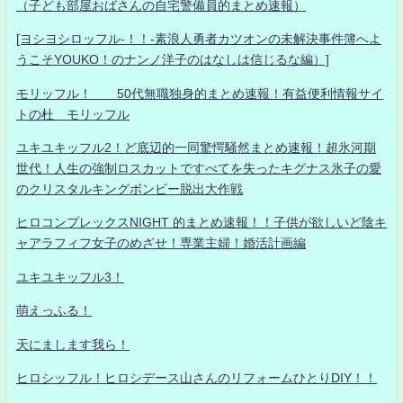
（子ども部屋おばさんの自宅警備員的まとめ速報）
[ヨシヨシロッフル-！！-素浪人勇者カツオンの未解決事件簿へよ
うこそYOUKO！のナンノ洋子のはなしは信じるな編）]
モリッフル！ 50代無職独身的まとめ速報！有益便利情報サイ
トの杜 モリッフル
ユキユキッフル2！ど底辺的一同驚愕騒然まとめ速報！超氷河期
世代！人生の強制ロスカットですべてを失ったキグナス氷子の愛
のクリスタルキングボンビー脱出大作戦
ヒロコンプレックスNIGHT 的まとめ速報！！子供が欲しいど陰キ
ャアラフィフ女子のめざせ！専業主婦！婚活計画編
ユキユキッフル3！
萌えっふる！
天にまします我ら！
ヒロシッフル！ヒロシデース山さんのリフォームひとりDIY！！