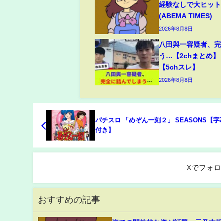
経験なしで大ヒッ
(ABEMA TIMES)
2026年8月8日
八田與一容疑者、
う…【2chまとめ】
【5chスレ】
2026年8月8日
パチスロ 「めぞん一刻２」 SEASONS【
付き】
Xでフォ
おすすめの記事