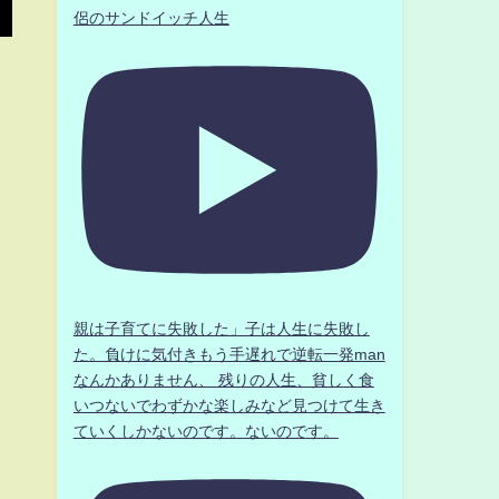
侶のサンドイッチ人生
親は子育てに失敗した」子は人生に失敗し
た。負けに気付きもう手遅れで逆転一発man
なんかありません、 残りの人生、貧しく食
いつないでわずかな楽しみなど見つけて生き
ていくしかないのです。ないのです。