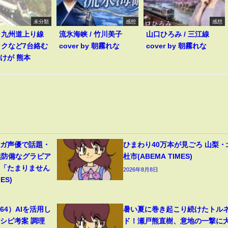
未分類
感想
感想
】九州道上り線
流氷海峡 / 竹川美子
山口ひろみ / 三江線
ックなど7台絡む
cover by 朝霧れな
cover by 朝霧れな
人けが 熊本
ンガ声優で話題・
ひまわり40万本が見ごろ 山梨・
無防備なグラビア
杜市(ABEMA TIMES)
響「たまりません
2026年8月8日
ES)
4）AIを活用し
暑い夏に巻き起こり続けたトル
シピ考案 調理
ド！瀬戸熊直樹、意地の一撃に