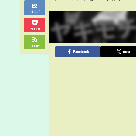
はてブ
Pocket
Feedly
Facebook
post