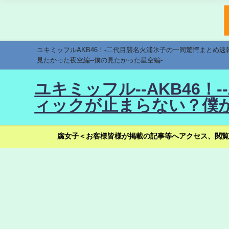
ユキミッフルAKB46！-二代目襲名火浦氷子の一同驚愕まとめ
見たかった夜空編--僕の見たかった星空編-
ユキミッフル--AKB46
ィックが止まらない？僕が
腐女子＜お客様皆様が掲載の記事等へアクセス、閲覧