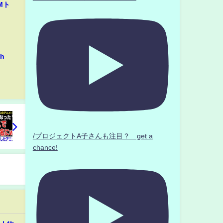
Mト
h
/プロジェクトA子さんも注目？ get a
chance!