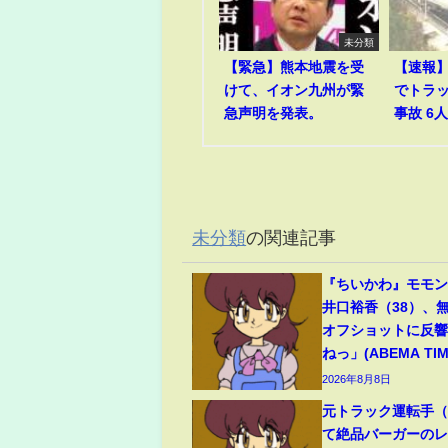
未分類
【緊急】熊本地震を受
【速報
けて、イオン九州が緊
でトラ
急声明を発表。
事故 6
未分類
の関連記事
『ちいかわ』モモ
井口裕香（38）、
オフショットに反
ねっ」(ABEMA TIM
2026年8月8日
元トラック運転手（6
て絶品バーガーのレ