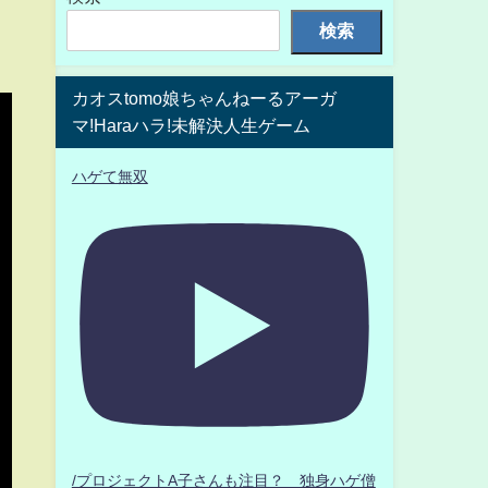
検索
カオスtomo娘ちゃんねーるアーガ
マ!Haraハラ!未解決人生ゲーム
ハゲて無双
/プロジェクトA子さんも注目？ 独身ハゲ僧