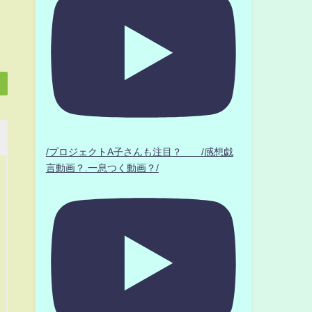
/プロジェクトA子さんも注目？ /感想戯
言動画？.一息つく動画？/