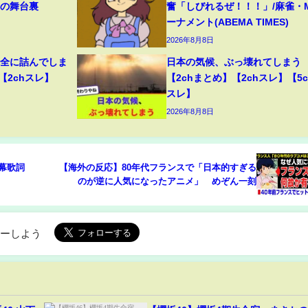
トの舞台裏
奮「しびれるぜ！！！」/麻雀・
ーナメント(ABEMA TIMES)
2026年8月8日
完全に詰んでしま
日本の気候、ぶっ壊れてしまう
【2chスレ】
【2chまとめ】【2chスレ】【5c
スレ】
2026年8月8日
字幕歌詞
【海外の反応】80年代フランスで「日本的すぎる
のが逆に人気になったアニメ」 めぞん一刻
ローしよう