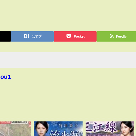
はてブ
Pocket
Feedly
hou1