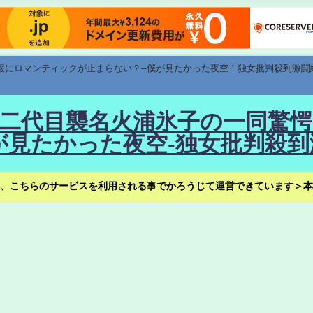
速報にロマンティックが止まらない？--僕が見たかった夜空！独女批判殺到激闘
！--二代目襲名火浦氷子の一同
見たかった夜空-独女批判殺到
、こちらのサービスを利用される事でかろうじて運営できています＞本