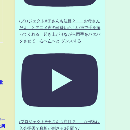
/プロジェクトA子さんも注目？ お母さん
だよ とアニメ声の可愛いらしい声で手を振
ってくれる 起き上がりながら両手をパタパ
タさせて 右へ左へと ダンスする
北
ネー
/プロジェクトA子さんも注目？ なぜ私は
大興
入会拒否？真相が刺さる3分間？/