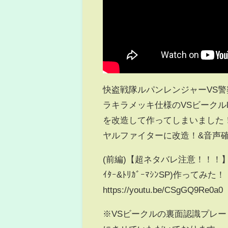
快盗戦隊ルパンレンジャーVS
ラキラメッキ仕様のVSビークルl
を改造して作ってしまいました
ヤルファイターに改造！&音声確
(前編)【超ネタバレ注意！！！】
ｲﾀｰ&ﾄﾘｶﾞｰﾏｼﾝSP)作ってみた！
https://youtu.be/CSgGQ9Re0a0
※VSビークルの裏面認識プレ