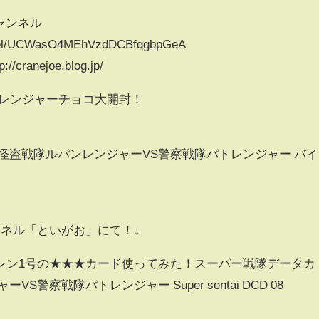
チャンネル
nnel/UCWasO4MEhVzdDCBfqgbpGeA
anejoe.blog.jp/
トレンジャーチョコ大開封！
怪盗戦隊ルパンレンジャーVS警察戦隊パトレンジャー バイ
ンネル「といがお」にて！↓
レン1号の★★★カード使ってみた！スーパー戦隊データカ
警察戦隊パトレンジャー Super sentai DCD 08