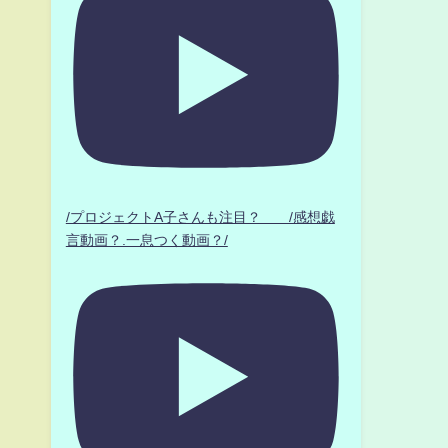
/プロジェクトA子さんも注目？ /感想戯
言動画？.一息つく動画？/