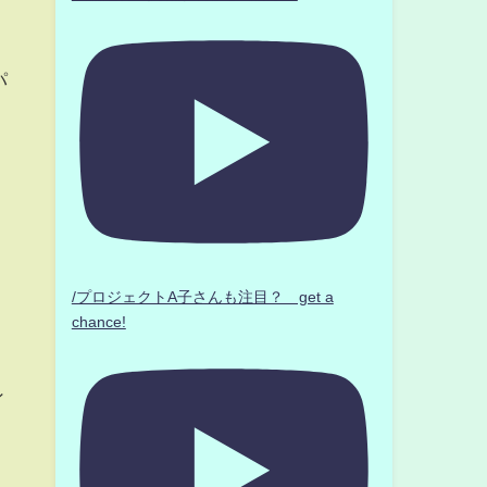
パ
/プロジェクトA子さんも注目？ get a
chance!
ン