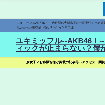
ユキミッフルAKB46！-二代目襲名火浦氷子の一同驚愕まとめ
見たかった夜空編--僕の見たかった星空編-
ユキミッフル--AKB46
ィックが止まらない？僕が
腐女子＜お客様皆様が掲載の記事等へアクセス、閲覧