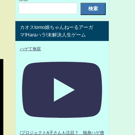
検索
カオスtomo娘ちゃんねーるアーガ
マ!Haraハラ!未解決人生ゲーム
ハゲて無双
/プロジェクトA子さんも注目？ 独身ハゲ僧