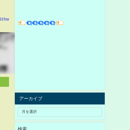
n115sy
アーカイブ
検索