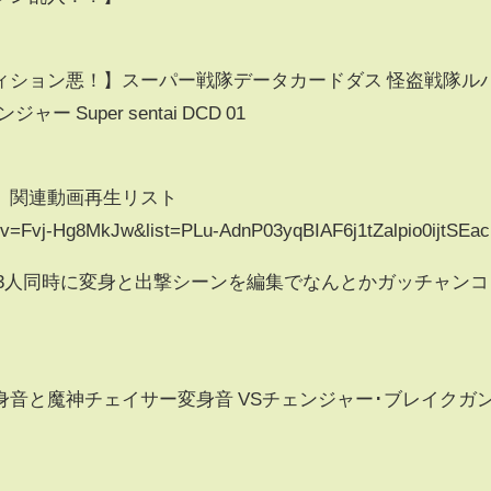
ィション悪！】スーパー戦隊データカードダス 怪盗戦隊ル
Super sentai DCD 01
 関連動画再生リスト
?v=Fvj-Hg8MkJw&list=PLu-AdnP03yqBIAF6j1tZalpio0ijtSEac
】3人同時に変身と出撃シーンを編集でなんとかガッチャンコ
音と魔神チェイサー変身音 VSチェンジャー･ブレイクガ