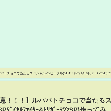
ョコで当たるスペシャルVSビークル(SPﾀﾞｲﾔﾙﾌｧｲﾀｰ&ﾄﾘｶﾞｰﾏｼﾝSP)
注意！！！】ルパパトチョコで当たる
ﾞｲﾔﾙﾌｧｲﾀｰ&ﾄﾘｶﾞｰﾏｼﾝSP)作ってみ