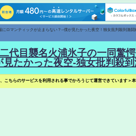
速報にロマンティックが止まらない？--僕が見たかった夜空！独女批判殺到激闘
！--二代目襲名火浦氷子の一同
見たかった夜空-独女批判殺到
、こちらのサービスを利用される事でかろうじて運営できています＞本