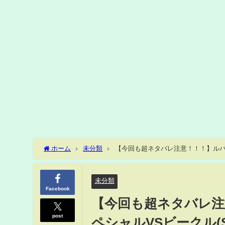
ホーム
未分類
【今回も超ネタバレ注意！！！】ルパパトチ
みた！(後編)SG Special VS viecle lite
未分類
Facebook
【今回も超ネタバレ
post
ペシャルVSビークル(SPﾀ