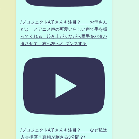
カ
/プロジェクトA子さんも注目？ お母さん
だよ とアニメ声の可愛いらしい声で手を振
ってくれる 起き上がりながら両手をパタパ
タさせて 右へ左へと ダンスする
/プロジェクトA子さんも注目？ なぜ私は
入会拒否？真相が刺さる3分間？/