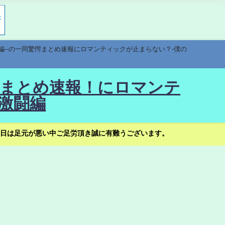
編--の一同驚愕まとめ速報にロマンティックが止まらない？-僕の
驚愕まとめ速報！にロマンテ
激闘編
日は足元が悪い中ご足労頂き誠に有難うございます。