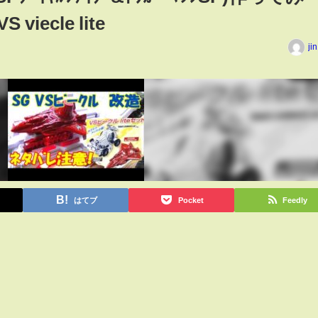
 viecle lite
ji
はてブ
Pocket
Feedly