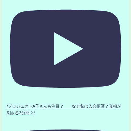
/プロジェクトA子さんも注目？ なぜ私は入会拒否？真相が
刺さる3分間？/