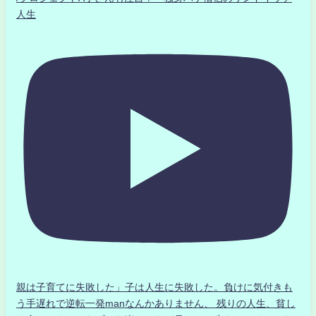
人生
親は子育てに失敗した」子は人生に失敗した。負けに気付きも
う手遅れで逆転一発manなんかありません、 残りの人生、貧し