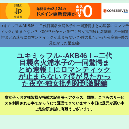
ユキミッフルAKB46！-二代目襲名火浦氷子の一同驚愕まとめ速報にロマンテ
ィックが止まらない？--僕が見たかった夜空！独女批判殺到激闘編--の一同驚
愕まとめ速報にロマンティックが止まらない？-僕の見たかった夜空編--僕の
見たかった星空編-
ユキミッフル--AKB46！--二代
目襲名火浦氷子の一同驚愕ま
とめ速報！にロマンティック
が止まらない？僕が見たかっ
た夜空-独女批判殺到激闘編
腐女子＜お客様皆様が掲載の記事等へアクセス、閲覧、こちらのサービ
スを利用される事でかろうじて運営できています＞本日は足元が悪い中
ご足労頂き誠に有難うございます。