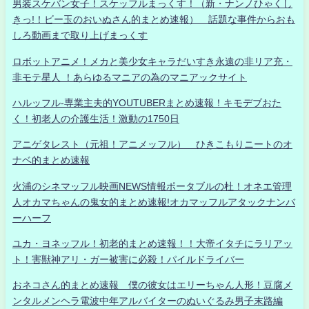
男装スケバン女子！スケッフルまっくす！（新・ナンノひゃくし
きっ!！ビー玉のおいぬさん的まとめ速報） 話題な事件からおも
しろ動画まで取り上げまっくす
ロボットアニメ！メカと美少女キャラだいすき永遠の非リア充・
非モテ星人 ！あらゆるマニアの為のマニアックサイト
ハルッフル-専業主夫的YOUTUBERまとめ速報！キモデブおた
く！初老人の介護生活！激動の1750日
アニゲタレスト（元祖！アニメッフル） ひきこもりニートのオ
ナベ的まとめ速報
火浦のシネマッフル映画NEWS情報ポータブルの杜！オネエ管理
人オカマちゃんの鬼女的まとめ速報!オカマッフルアタックナンバ
ーハーフ
ユカ・ヨネッフル！初老的まとめ速報！！大帝イタチにラリアッ
ト！害獣神アリ・ガー被害に必殺！パイルドライバー
おネコさん的まとめ速報 僕の彼女はエリーちゃん人形！豆腐メ
ンタルメンヘラ電波中年アルバイターのぬいぐるみ男子末路編