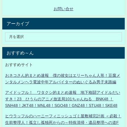
お問い合せ
アーカイブ
おすすめ～ん
おすすめサイト
おネコさん的まとめ速報 僕の彼女はエリーちゃん人形！豆腐メ
ンタルメンヘラ電波中年アルバイターのぬいぐるみ男子末路編
アイドッフル！ ワタクシ的まとめ速報 地下格闘アイドルだい
すき！23 ひうらのアニメ放送局101ちゃんねる BNK48 ！
SNH48！JKT48！MNL48！SGO48！GNZ48！STU48！SKE48
ヒウラッフルのハーニーフィニッシュゴミ屋敷補完計画 ＜必殺！
生前整理人！孤立し孤独死からの～特殊清掃・遺品整理への道F