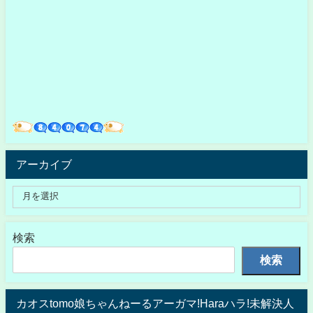
アーカイブ
検索
検索
カオスtomo娘ちゃんねーるアーガマ!Haraハラ!未解決人