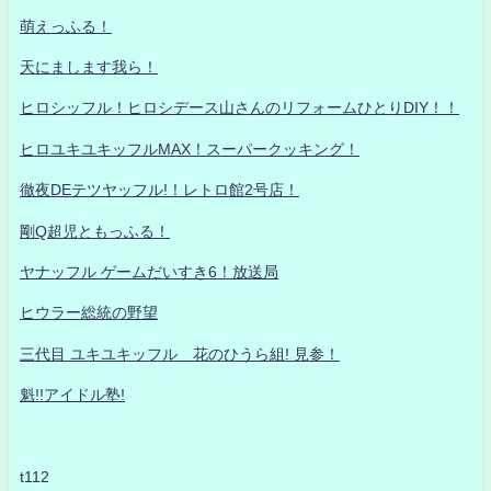
萌えっふる！
天にまします我ら！
ヒロシッフル！ヒロシデース山さんのリフォームひとりDIY！！
ヒロユキユキッフルMAX！スーパークッキング！
徹夜DEテツヤッフル!！レトロ館2号店！
剛Q超児ともっふる！
ヤナッフル ゲームだいすき6！放送局
ヒウラー総統の野望
三代目 ユキユキッフル 花のひうら組! 見参！
魁!!アイドル塾!
t112