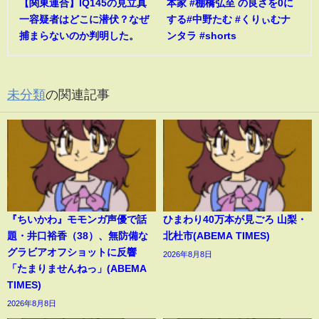
【関東連合】IQ145の見立真
本家 #棚橋弘至 の良さを0に
一容疑者はどこに潜伏？なぜ
する#中野たむ #くりぃむナ
捕まらないのか判明した。
ンタラ #shorts
未分類
の関連記事
『ちいかわ』モモンガ声優で話
ひまわり40万本が見ごろ 山梨・
題・井口裕香（38）、無防備な
北杜市(ABEMA TIMES)
グラビアオフショットに反響
2026年8月8日
「たまりませんねっ」(ABEMA
TIMES)
2026年8月8日