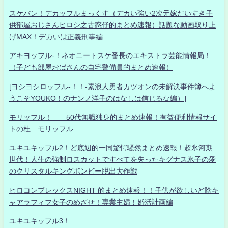
スケバン！デカッフルまっくす（デカい強い2次元嫁だいすき子
供部屋おじさんヒロシ之古惑仔的まとめ速報）話題な動画取り上
げMAX！デカいは正義刑事編
アキヨッフル-！ネオニートスケ番長のエキストラ芸能情報局！
（子ども部屋おばさんの自宅警備員的まとめ速報）
[ヨシヨシロッフル-！！-素浪人勇者カツオンの未解決事件簿へよ
うこそYOUKO！のナンノ洋子のはなしは信じるな編）]
モリッフル！ 50代無職独身的まとめ速報！有益便利情報サイ
トの杜 モリッフル
ユキユキッフル2！ど底辺的一同驚愕騒然まとめ速報！超氷河期
世代！人生の強制ロスカットですべてを失ったキグナス氷子の愛
のクリスタルキングボンビー脱出大作戦
ヒロコンプレックスNIGHT 的まとめ速報！！子供が欲しいど陰キ
ャアラフィフ女子のめざせ！専業主婦！婚活計画編
ユキユキッフル3！