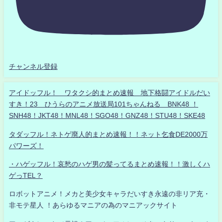
チャンネル登録
アイドッフル！ ワタクシ的まとめ速報 地下格闘アイドルだい
すき！23 ひうらのアニメ放送局101ちゃんねる BNK48 ！
SNH48！JKT48！MNL48！SGO48！GNZ48！STU48！SKE48
タダッフル！ネトゲ廃人的まとめ速報！！ネット乞食DE2000万
パワーズ！
・ハゲッフル！哀愁のハゲ男の髪ってるまとめ速報！！激しくハ
ゲっTEL？
ロボットアニメ！メカと美少女キャラだいすき永遠の非リア充・
非モテ星人 ！あらゆるマニアの為のマニアックサイト