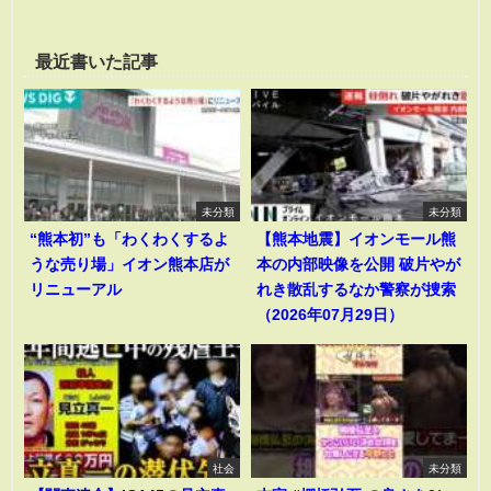
最近書いた記事
未分類
未分類
“熊本初”も「わくわくするよ
【熊本地震】イオンモール熊
うな売り場」イオン熊本店が
本の内部映像を公開 破片やが
リニューアル
れき散乱するなか警察が捜索
（2026年07月29日）
社会
未分類