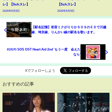
レ】【5chスレ】
【5chスレ】
2026年8月8日
2026年8月8日
【駅名記憶】初音ミクがりりかＳＯＳのＥＤで川越
線、埼京線、りんかい線の駅名を歌います。
리리카 SOS OST Heart Aid 2nd 'もう一度 会えた
なら'
Xでフォローしよう
おすすめの記事