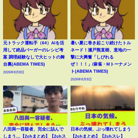
元トラック運転手（64）AIを活
暑い夏に巻き起こり続けたトル
用して絶品バーガーのレシピ考
ネード！瀬戸熊直樹、意地の一
案 調理経験なしで大ヒットの舞
撃に大興奮「しびれる
台裏(ABEMA TIMES)
ぜ！！！」/麻雀・Mトーナメン
ト(ABEMA TIMES)
2026年8月8日
2026年8月8日
八田與一容疑者、完全に詰んで
日本の気候、ぶっ壊れてしまう
しまう…【2chまとめ】【2chス
【2chまとめ】【2chスレ】