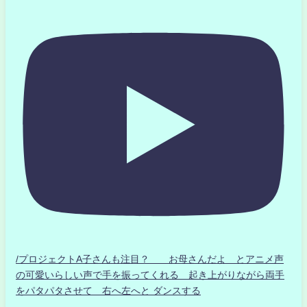
/プロジェクトA子さんも注目？ お母さんだよ とアニメ声
の可愛いらしい声で手を振ってくれる 起き上がりながら両手
をパタパタさせて 右へ左へと ダンスする