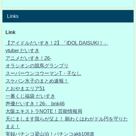
Links
Link
【アイドルだいすき！2】「IDOL DAISUKI！」
vtuber だいすき
アニメだいすき！26-
オラシオンの競馬グランプリ
スーパーウンコウーマンT・子なし
スケバン氷子のまとめ速報！
とおやまエリア51
一番くじ福袋 だいすき
声優だいすき！26- bnk46
大阪エキストラNOTE！芸能情報局
天にまします我らが父よ！ 願わくはわがドル円を守りた
まえ！
実録パチンコ梁山泊！パチンコakb108道