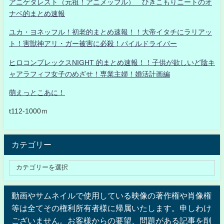
アニゲタレスト（元祖！アニメッフル） ひきこもりニートのオ
ナベ的まとめ速報
ユカ・ヨネッフル！初老的まとめ速報！！大帝イタチにラリアッ
ト！害獣神アリ・ガー被害に必殺！パイルドライバー
ヒロコンプレックスNIGHT 的まとめ速報！！子供が欲しいど陰キ
ャアラフィフ女子のめざせ！専業主婦！婚活計画編
萌えっとこあに！
t112-1000ｍ
カテゴリー
動画やサムネイルで使用している映像の著作権や肖像権
等は全てその権利所有者様に帰属いたします。申しわけ
ございません。お客様からの要望、問題がある記事を削