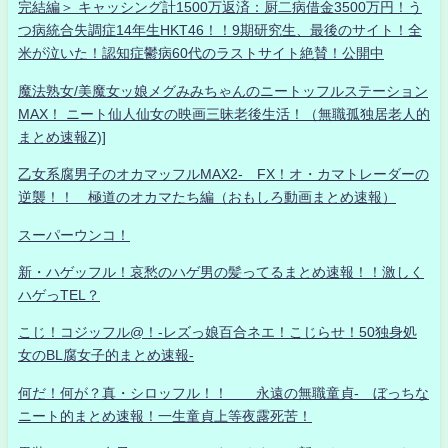
完結編＞ キャッシング計1500万返済：厨二病借金3500万円！う
つ病統合失調症14年生HKT46！！9期研究生、最後のサイト！全
米が泣いた！認知症鬱病60代のラストサイト絶賛！公開中
魔法熟女/美魔女ッ娘メグみみちゃんのニートッフルステーション
MAX！ ニート仙人仙女の映画三昧老後生活！（無職孤独居老人的
まとめ速報Z)]
乙女系腐男子のオカマッフルMAX2- FX！オ・カマトレーダーの
逆襲！！ 極道のオカマたち編（おもしろ動画まとめ速報）
スーパーウンコ！
新・ハゲッフル！哀愁のハゲ男の髪ってるまとめ速報！！激しく
ハゲっTEL？
こじ！コジッフル@！-レズっ娘百合ネエ！こじらせ！50独身処
女のBL腐女子的まとめ速報-
何だ！何が？真・シロッフル！！ 永遠の無職童貞- ぼっちな
ニート的まとめ速報！一生童貞上等夜露死苦！