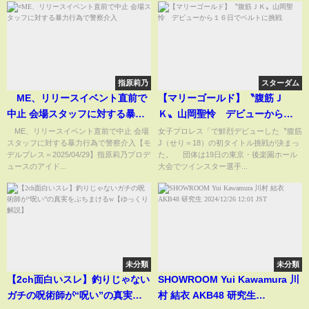
指原莉乃
スターダム
≠ME、リリースイベント直前で
【マリーゴールド】〝腹筋Ｊ
中止 会場スタッフに対する暴力
Ｋ〟山岡聖怜 デビューから１
行為で警察介入
６日でベルトに挑戦
≠ME、リリースイベント直前で中止 会場
女子プロレス「で鮮烈デビューした〝腹筋
スタッフに対する暴力行為で警察介入【モ
J（せり＝18）の初タイトル挑戦が決まっ
デルプレス＝2025/04/29】指原莉乃プロデ
た。 団体は19日の東京・後楽園ホール
ュースのアイド...
大会でツインスター選手...
未分類
未分類
【2ch面白いスレ】釣りじゃない
SHOWROOM Yui Kawamura 川
ガチの呪術師が“呪い”の真実を
村 結衣 AKB48 研究生