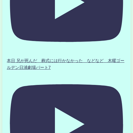
本日 兄が死んだ 葬式には行かなかった などなど 木曜ゴー
ルデン日浦劇場パート7