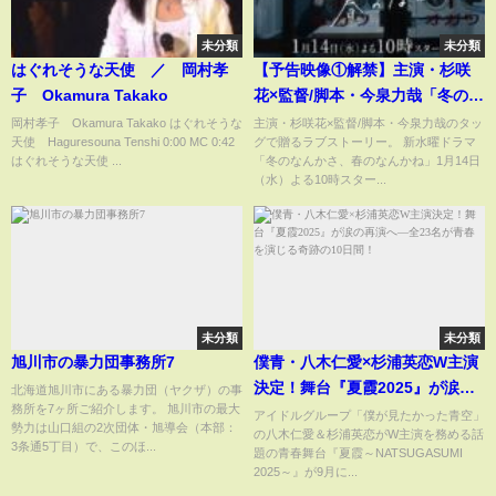
未分類
未分類
はぐれそうな天使 ／ 岡村孝
【予告映像①解禁】主演・杉咲
子 Okamura Takako
花×監督/脚本・今泉力哉「冬のな
んかさ、春のなんかね」 1月14
岡村孝子 Okamura Takako はぐれそうな
主演・杉咲花×監督/脚本・今泉力哉のタッ
天使 Haguresouna Tenshi 0:00 MC 0:42
グで贈るラブストーリー。 新水曜ドラマ
日(水)よる10時スタート【日テレ
はぐれそうな天使 ...
「冬のなんかさ、春のなんかね」1月14日
系 新水曜ドラマ】
（水）よる10時スター...
未分類
未分類
旭川市の暴力団事務所7
僕青・八木仁愛×杉浦英恋W主演
決定！舞台『夏霞2025』が涙の
北海道旭川市にある暴力団（ヤクザ）の事
務所を7ヶ所ご紹介します。 旭川市の最大
再演へ―全23名が青春を演じる
アイドルグループ「僕が見たかった青空」
勢力は山口組の2次団体・旭導会（本部：
の八木仁愛＆杉浦英恋がW主演を務める話
奇跡の10日間！
3条通5丁目）で、このほ...
題の青春舞台『夏霞～NATSUGASUMI
2025～』が9月に...