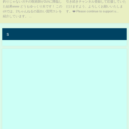
ぶちまけるw【ゆっくり解説】
2024/12/26 12:01 JST
釣りじゃないガチの呪術師が2chに降臨し
引き続きチャンネル登録して応援していた
た結果www どうもゆっくり夫です！ この
だけますよう、よろしくお願いいたしま
chでは、2ちゃんねるの面白い質問スレを
す。❤️ Please continue to support u...
紹介しています。 ...
s