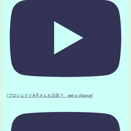
/プロジェクトA子さんも注目？ get a chance!