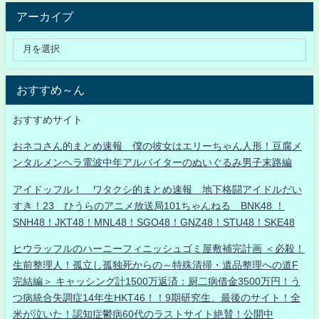
アーカイブ
おすすめ～ん
おすすめサイト
おネコさん的まとめ速報 僕の彼女はエリーちゃん人形！豆腐メ
ンタルメンヘラ電波中年アルバイターのぬいぐるみ男子末路編
アイドッフル！ ワタクシ的まとめ速報 地下格闘アイドルだい
すき！23 ひうらのアニメ放送局101ちゃんねる BNK48 ！
SNH48！JKT48！MNL48！SGO48！GNZ48！STU48！SKE48
ヒウラッフルのハーニーフィニッシュゴミ屋敷補完計画 ＜必殺！
生前整理人！孤立し孤独死からの～特殊清掃・遺品整理への道F
完結編＞ キャッシング計1500万返済：厨二病借金3500万円！う
つ病統合失調症14年生HKT46！！9期研究生、最後のサイト！全
米が泣いた！認知症鬱病60代のラストサイト絶賛！公開中