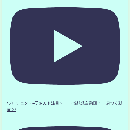
/プロジェクトA子さんも注目？ /感想戯言動画？.一息つく動
画？/