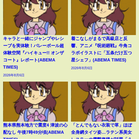
キャラと一緒にジャンプやレシ
着こなしがまるで高級店と反
ーブを実体験！バレーボール超
響、アニメ『呪術廻戦』牛角コ
体験空間『ハイキュー!! オンザ
ラボイラストに「五条だけ五つ
コート』レポート(ABEMA
星シェフ」(ABEMA TIMES)
TIMES)
2026年8月6日
2026年8月6日
熊本県熊本地方で震度4 津波の心
「とんでもない衣装で草」ほぼ
配なし 午後7時49分頃(ABEMA
全身網タイツ姿…ラテン系美女