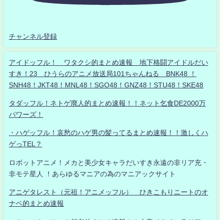
チャンネル登録
アイドッフル！ ワタクシ的まとめ速報 地下格闘アイドルだい
すき！23 ひうらのアニメ放送局101ちゃんねる BNK48 ！
SNH48！JKT48！MNL48！SGO48！GNZ48！STU48！SKE48
タダッフル！ネトゲ廃人的まとめ速報！！ネット乞食DE2000万
パワーズ！
・ハゲッフル！哀愁のハゲ男の髪ってるまとめ速報！！激しくハ
ゲっTEL？
ロボットアニメ！メカと美少女キャラだいすき永遠の非リア充・
非モテ星人 ！あらゆるマニアの為のマニアックサイト
アニゲタレスト（元祖！アニメッフル） ひきこもりニートのオ
ナベ的まとめ速報