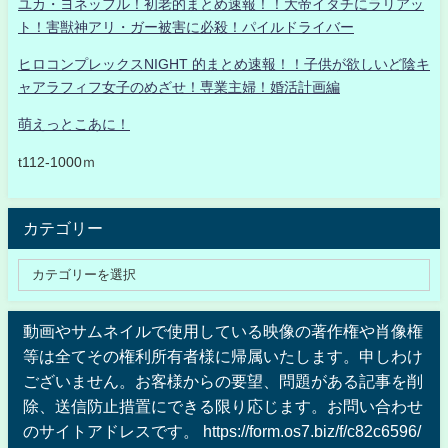
ユカ・ヨネッフル！初老的まとめ速報！！大帝イタチにラリアッ
ト！害獣神アリ・ガー被害に必殺！パイルドライバー
ヒロコンプレックスNIGHT 的まとめ速報！！子供が欲しいど陰キ
ャアラフィフ女子のめざせ！専業主婦！婚活計画編
萌えっとこあに！
t112-1000ｍ
カテゴリー
動画やサムネイルで使用している映像の著作権や肖像権
等は全てその権利所有者様に帰属いたします。申しわけ
ございません。お客様からの要望、問題がある記事を削
除、送信防止措置にできる限り応じます。お問い合わせ
のサイトアドレスです。 https://form.os7.biz/f/c82c6596/