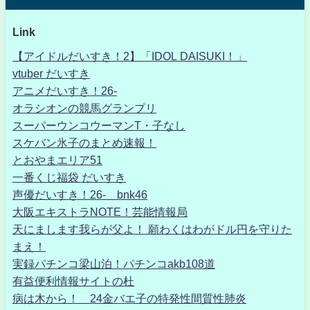
Link
【アイドルだいすき！2】「IDOL DAISUKI！」
vtuber だいすき
アニメだいすき！26-
オラシオンの競馬グランプリ
スーパーウンコウーマンT・子なし
スケバン氷子のまとめ速報！
とおやまエリア51
一番くじ福袋 だいすき
声優だいすき！26- bnk46
大阪エキストラNOTE！芸能情報局
天にまします我らが父よ！ 願わくはわがドル円を守りた
まえ！
実録パチンコ梁山泊！パチンコakb108道
有益便利情報サイトの杜
病は木から！ 24金バエ子の特発性間質性肺炎