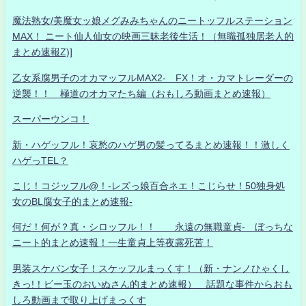
魔法熟女/美魔女ッ娘メグみみちゃんのニートッフルステーション
MAX！ ニート仙人仙女の映画三昧老後生活！（無職孤独居老人的
まとめ速報Z)]
乙女系腐男子のオカマッフルMAX2- FX！オ・カマトレーダーの
逆襲！！ 極道のオカマたち編（おもしろ動画まとめ速報）
スーパーウンコ！
新・ハゲッフル！哀愁のハゲ男の髪ってるまとめ速報！！激しく
ハゲっTEL？
こじ！コジッフル@！-レズっ娘百合ネエ！こじらせ！50独身処
女のBL腐女子的まとめ速報-
何だ！何が？真・シロッフル！！ 永遠の無職童貞- ぼっちな
ニート的まとめ速報！一生童貞上等夜露死苦！
男装スケバン女子！スケッフルまっくす！（新・ナンノひゃくし
きっ!！ビー玉のおいぬさん的まとめ速報） 話題な事件からおも
しろ動画まで取り上げまっくす