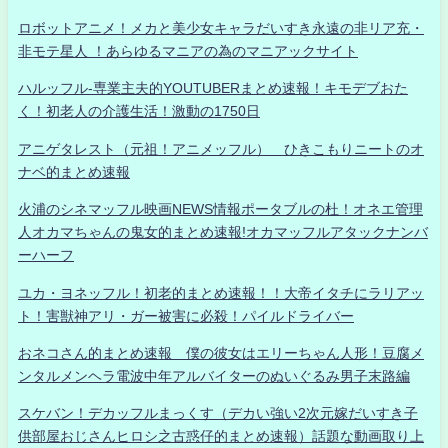
ロボットアニメ！メカと美少女キャラだいすき永遠の非リア充・
非モテ星人 ！あらゆるマニアの為のマニアックサイト
ハルッフル-専業主夫的YOUTUBERまとめ速報！キモデブおた
く！初老人の介護生活！激動の1750日
アニゲタレスト（元祖！アニメッフル） ひきこもりニートのオ
ナベ的まとめ速報
火浦のシネマッフル映画NEWS情報ポータブルの杜！オネエ管理
人オカマちゃんの鬼女的まとめ速報!オカマッフルアタックナンバ
ーハーフ
ユカ・ヨネッフル！初老的まとめ速報！！大帝イタチにラリアッ
ト！害獣神アリ・ガー被害に必殺！パイルドライバー
おネコさん的まとめ速報 僕の彼女はエリーちゃん人形！豆腐メ
ンタルメンヘラ電波中年アルバイターのぬいぐるみ男子末路編
スケバン！デカッフルまっくす（デカい強い2次元嫁だいすき子
供部屋おじさんヒロシ之古惑仔的まとめ速報）話題な動画取り上