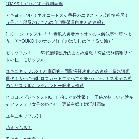
げMAX！デカいは正義刑事編
アキヨッフル-！ネオニートスケ番長のエキストラ芸能情報局！
（子ども部屋おばさんの自宅警備員的まとめ速報）
[ヨシヨシロッフル-！！-素浪人勇者カツオンの未解決事件簿へよ
うこそYOUKO！のナンノ洋子のはなしは信じるな編）]
モリッフル！ 50代無職独身的まとめ速報！有益便利情報サイ
トの杜 モリッフル
ユキユキッフル2！ど底辺的一同驚愕騒然まとめ速報！超氷河期
世代！人生の強制ロスカットですべてを失ったキグナス氷子の愛
のクリスタルキングボンビー脱出大作戦
ヒロコンプレックスNIGHT 的まとめ速報！！子供が欲しいど陰キ
ャアラフィフ女子のめざせ！専業主婦！婚活計画編
ユキユキッフル3！
萌えっふる！