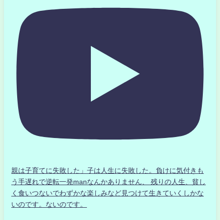
親は子育てに失敗した」子は人生に失敗した。負けに気付きも
う手遅れで逆転一発manなんかありません、 残りの人生、貧し
く食いつないでわずかな楽しみなど見つけて生きていくしかな
いのです。ないのです。