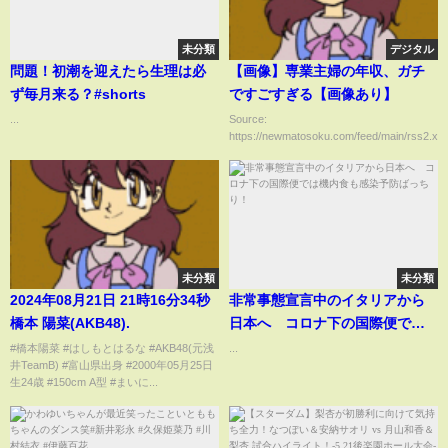
未分類
デジタル
問題！初潮を迎えたら生理は必
【画像】専業主婦の年収、ガチ
ず毎月来る？#shorts
ですごすぎる【画像あり】
...
Source:
https://newmatosoku.com/feed/main/rss2.xml.
未分類
未分類
2024年08月21日 21時16分34秒
非常事態宣言中のイタリアから
橋本 陽菜(AKB48).
日本へ コロナ下の国際便では
機内食も感染予防ばっちり！
#橋本陽菜 #はしもとはるな #AKB48(元浅
...
井TeamB) #富山県出身 #2000年05月25日
生24歳 #150cm A型 #まいに...