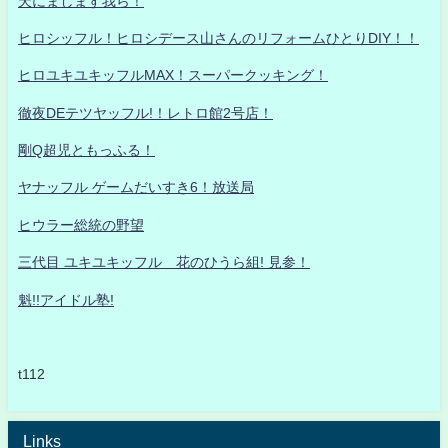
天にまします我ら！
ヒロシッフル！ヒロシデース山さんのリフォームひとりDIY！！
ヒロユキユキッフルMAX！スーパークッキング！
徹夜DEテツヤッフル!！レトロ館2号店！
剛Q超児ともっふる！
ヤナッフル ゲームだいすき6！放送局
ヒウラー総統の野望
三代目 ユキユキッフル 花のひうら組! 見参！
魁!!アイドル塾!
t112
Links