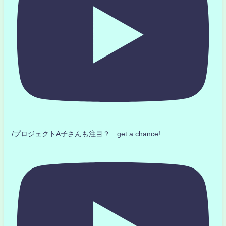
/プロジェクトA子さんも注目？ get a chance!