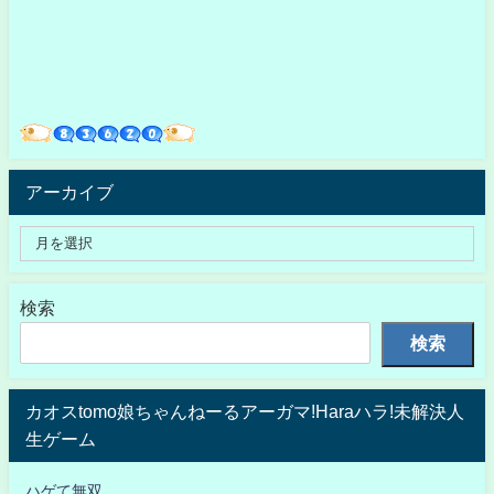
アーカイブ
検索
検索
カオスtomo娘ちゃんねーるアーガマ!Haraハラ!未解決人
生ゲーム
ハゲて無双