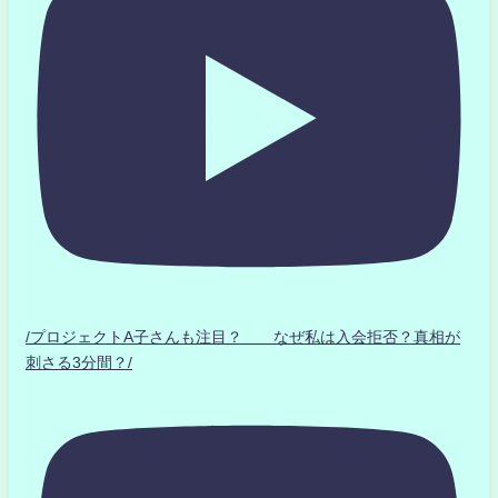
/プロジェクトA子さんも注目？ なぜ私は入会拒否？真相が
刺さる3分間？/