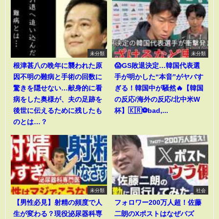
未分類
未分類
根津甚八の晩年に襲われた原
😱GS敗退決定…韓国代表選
因不明の難病と手術の回数に
手が明かした“本音”がヤバす
驚きを隠せない…献身的に看
ぎる！韓国中が騒然🔥【韓国
病をした奥様が、夫の足跡を
の反応/海外の反応/北中米W
後世に伝えるために残したも
杯】🇰🇷⚽bad,...
のとは…？
未分類
社会
【男性必見】射精の頻度で人
フォロワー200万人超！佐藤
生が変わる？現役泌尿器科専
二朗のXポストはなぜバズ