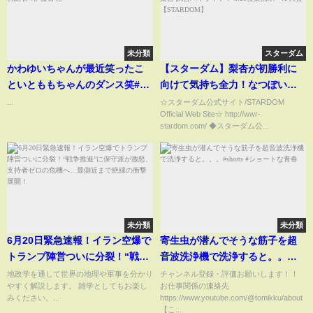
未分類
スターダム
かわゆいちゃんが最近笑ったこ
【スターダム】梨杏が初勝利に
といとももちゃんのダンス笑#新
向けて気持ち全力！なつぽい＆
井彩永 #久保姫菜乃 #川村結衣 #
安納サオリ vs 月山和香＆梨杏
...
☆スターダム公式サイト/STARDOM
Official Web Site☆ http://wwr-
伊藤百花
試合ハイライト！-5.21後楽園ホ
stardom.com/ ◆スターダム公...
ール大会-【STARDOM】
未分類
未分類
6月20日緊急速報！イラン空爆で
寄生虫が潜んでそうな筋子を超
トランプ陣営ついに分裂！“戦争
音波洗浄機で洗浄すると。。。
推進”に保守派が激怒、支持者ゼ
#shorts #ショートな青春
地政学を通して世界の地理や軍事を分かり
チャンネル登録・評価お願いします！！
やすく解説します。 雑学としてもお楽し
お仕事関係の連絡先
ロの危機へ…最側近まで絶縁の
みください。...
https://www.youtube.com/@tomikku/about
衝撃展開！
【こ...