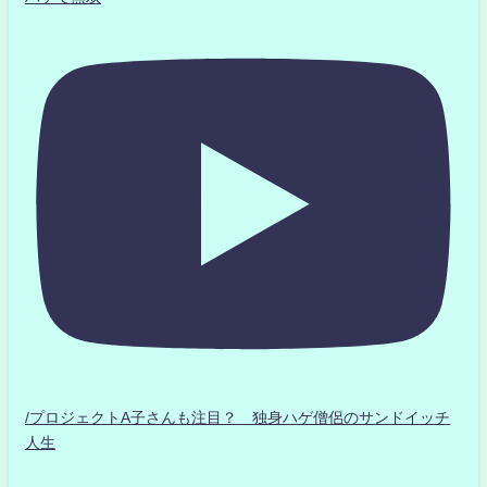
/プロジェクトA子さんも注目？ 独身ハゲ僧侶のサンドイッチ
人生