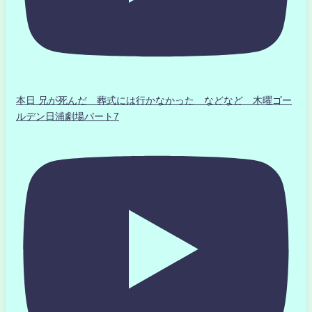
本日 兄が死んだ 葬式には行かなかった などなど 木曜ゴー
ルデン日浦劇場パート7