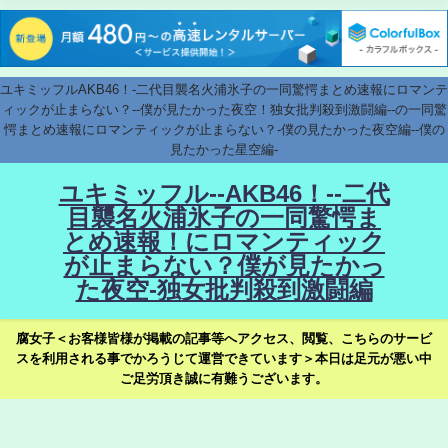
ユキミッフルAKB46！-二代目襲名火浦氷子の一同驚愕まとめ速報にロマンテ
ィックが止まらない？--僕が見たかった夜空！独女批判殺到激闘編--の一同驚
愕まとめ速報にロマンティックが止まらない？-僕の見たかった夜空編--僕の
見たかった星空編-
ユキミッフル--AKB46！--二代
目襲名火浦氷子の一同驚愕ま
とめ速報！にロマンティック
が止まらない？僕が見たかっ
た夜空-独女批判殺到激闘編
腐女子＜お客様皆様が掲載の記事等へアクセス、閲覧、こちらのサービ
スを利用される事でかろうじて運営できています＞本日は足元が悪い中
ご足労頂き誠に有難うございます。