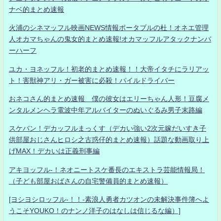
ナベ的まとめ速報
火浦のシネマッフル映画NEWS情報ポータブルの杜！オネエ管理
人オカマちゃんの鬼女的まとめ速報!オカマッフルアタックナンバ
ーハーフ
ユカ・ヨネッフル！初老的まとめ速報！！大帝イタチにラリアッ
ト！害獣神アリ・ガー被害に必殺！パイルドライバー
おネコさん的まとめ速報 僕の彼女はエリーちゃん人形！豆腐メ
ンタルメンヘラ電波中年アルバイターのぬいぐるみ男子末路編
スケバン！デカッフルまっくす（デカい強い2次元嫁だいすき子
供部屋おじさんヒロシ之古惑仔的まとめ速報）話題な動画取り上
げMAX！デカいは正義刑事編
アキヨッフル-！ネオニートスケ番長のエキストラ芸能情報局！
（子ども部屋おばさんの自宅警備員的まとめ速報）
[ヨシヨシロッフル-！！-素浪人勇者カツオンの未解決事件簿へよ
うこそYOUKO！のナンノ洋子のはなしは信じるな編）]