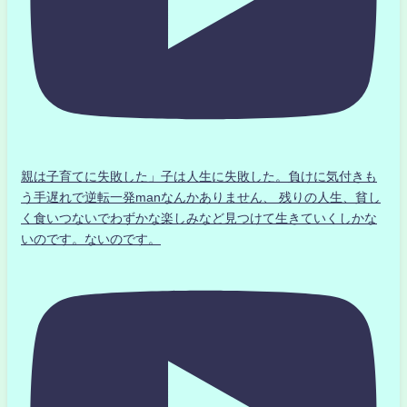
親は子育てに失敗した」子は人生に失敗した。負けに気付きも
う手遅れで逆転一発manなんかありません、 残りの人生、貧し
く食いつないでわずかな楽しみなど見つけて生きていくしかな
いのです。ないのです。