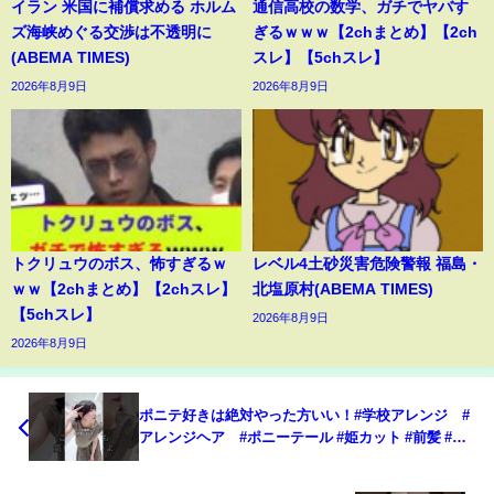
イラン 米国に補償求める ホルム
通信高校の数学、ガチでヤバす
ズ海峡めぐる交渉は不透明に
ぎるｗｗｗ【2chまとめ】【2ch
(ABEMA TIMES)
スレ】【5chスレ】
2026年8月9日
2026年8月9日
トクリュウのボス、怖すぎるｗ
レベル4土砂災害危険警報 福島・
ｗｗ【2chまとめ】【2chスレ】
北塩原村(ABEMA TIMES)
【5chスレ】
2026年8月9日
2026年8月9日
ポニテ好きは絶対やった方いい！#学校アレンジ #
アレンジヘア #ポニーテール #姫カット #前髪 #ぱ
っつん前髪