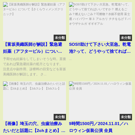
未分類
未分類
【富坂美織医師が解説】緊急避
SOS‼️助けて下さい大至急。乾電
妊薬（アフターピル）について
池?って、どうやって捨てればい
【さくらウィメンズクリニッ
いですか？ 燃えるごみ？燃えな
予期せぬ妊娠をしてしまいそうな時。直後
...
であれば緊急避妊薬の処方となります。
ク】
いごみ？可燃物？水銀不使用 富
注意点や副作用、診察料の目安などを富坂
士通 ハイパワー 単３ アルカリ
美織医師が解説します。 さ...
チチをもげ T バオウザケルガ ギ
ギギアル
未分類
未分類
【画像】埼玉の穴、虫歯治療み
9時間1500円／2024.11.01／ハ
たいだと話題に【2chまとめ】
ロウィン仮装公演 全員