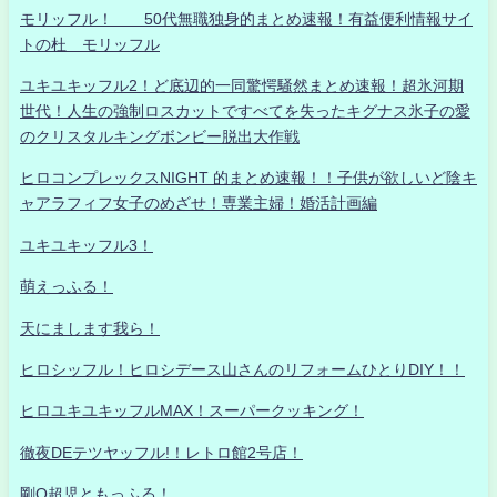
モリッフル！ 50代無職独身的まとめ速報！有益便利情報サイ
トの杜 モリッフル
ユキユキッフル2！ど底辺的一同驚愕騒然まとめ速報！超氷河期
世代！人生の強制ロスカットですべてを失ったキグナス氷子の愛
のクリスタルキングボンビー脱出大作戦
ヒロコンプレックスNIGHT 的まとめ速報！！子供が欲しいど陰キ
ャアラフィフ女子のめざせ！専業主婦！婚活計画編
ユキユキッフル3！
萌えっふる！
天にまします我ら！
ヒロシッフル！ヒロシデース山さんのリフォームひとりDIY！！
ヒロユキユキッフルMAX！スーパークッキング！
徹夜DEテツヤッフル!！レトロ館2号店！
剛Q超児ともっふる！