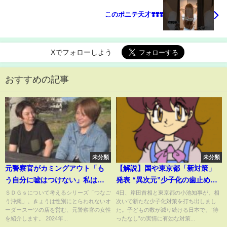
このポニテ天才❣️❣️❣️
Xでフォローしよう
おすすめの記事
未分類
未分類
元警察官がカミングアウト「も
【解説】国や東京都「新対策」
う自分に嘘はつけない」私はパ
発表 “異次元”少子化の歯止め
ンセクシュアル
に？ 専門家「最大の問題は教育
ＳＤＧｓについて考えるシリーズ「つなご
4日、岸田首相と東京都の小池知事が、相
う沖縄」。きょうは性別にとらわれないオ
次いで新たな少子化対策を打ち出しまし
費」
ーダースーツの店を営む、元警察官の女性
た。子どもの数が減り続ける日本で、“待
を紹介します。 2024年...
ったなし”の実情に有効な対策...