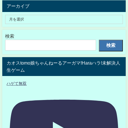
アーカイブ
検索
検索
カオスtomo娘ちゃんねーるアーガマ!Haraハラ!未解決人
生ゲーム
ハゲて無双