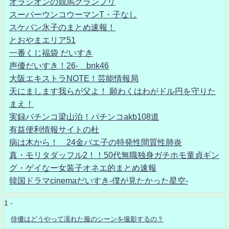
オラシオンの競馬グランプリ
スーパーウンコウーマンT・子なし
スケバン氷子のまとめ速報！
とおやまエリア51
一番くじ福袋 だいすき
声優だいすき！26- bnk46
大阪エキストラNOTE！芸能情報局
天にまします我らが父よ！ 願わくはわがドル円を守りた
まえ！
実録パチンコ梁山泊！パチンコakb108道
有益便利情報サイトの杜
病は木から！ 24金バエ子の特発性間質性肺炎
真・モリタダッフル2！！50代無職独身ガチホモ童貞ギン
グ・ゲイなー女装子オネエ的まとめ速報
韓国ドラマcinemaだいすき-僕が見たかった星空-
1 -
俳優はどうやって濡れた服のシーンを撮影するの？