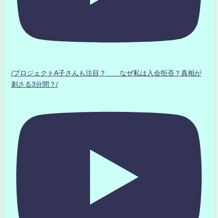
/プロジェクトA子さんも注目？ なぜ私は入会拒否？真相が
刺さる3分間？/