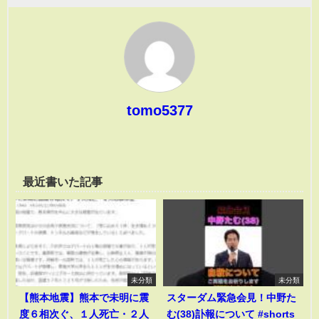
tomo5377
最近書いた記事
未分類
未分類
【熊本地震】熊本で未明に震
スターダム緊急会見！中野た
度６相次ぐ、１人死亡・２人
む(38)訃報について #shorts