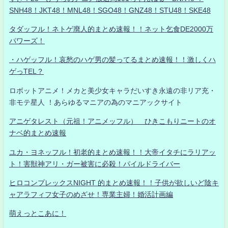
SNH48！JKT48！MNL48！SGO48！GNZ48！STU48！SKE48
タダッフル！ネトゲ廃人的まとめ速報！！ネット乞食DE2000万
パワーズ！
・ハゲッフル！哀愁のハゲ男の髪ってるまとめ速報！！激しくハ
ゲっTEL？
ロボットアニメ！メカと美少女キャラだいすき永遠の非リア充・
非モテ星人 ！あらゆるマニアの為のマニアックサイト
アニゲタレスト（元祖！アニメッフル） ひきこもりニートのオ
ナベ的まとめ速報
ユカ・ヨネッフル！初老的まとめ速報！！大帝イタチにラリアッ
ト！害獣神アリ・ガー被害に必殺！パイルドライバー
ヒロコンプレックスNIGHT 的まとめ速報！！子供が欲しいど陰キ
ャアラフィフ女子のめざせ！専業主婦！婚活計画編
萌えっとこあに！