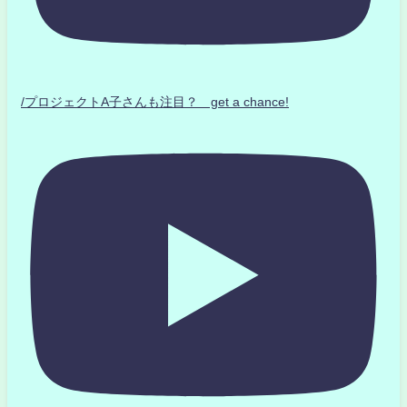
/プロジェクトA子さんも注目？ get a chance!