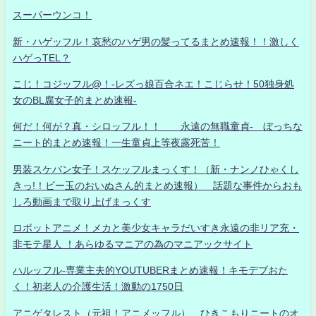
スーパーウンコ！
新・ハゲッフル！哀愁のハゲ男の髪ってるまとめ速報！！激しく
ハゲっTEL？
こじ！コジッフル@！-レズっ娘百合ネエ！こじらせ！50独身処
女のBL腐女子的まとめ速報-
何だ！何が？真・シロッフル！！ 永遠の無職童貞- ぼっちな
ニート的まとめ速報！一生童貞上等夜露死苦！
男装スケバン女子！スケッフルまっくす！（新・ナンノひゃくし
きっ!！ビー玉のおいぬさん的まとめ速報） 話題な事件からおも
しろ動画まで取り上げまっくす
ロボットアニメ！メカと美少女キャラだいすき永遠の非リア充・
非モテ星人 ！あらゆるマニアの為のマニアックサイト
ハルッフル-専業主夫的YOUTUBERまとめ速報！キモデブおた
く！初老人の介護生活！激動の1750日
アニゲタレスト（元祖！アニメッフル） ひきこもりニートのオ