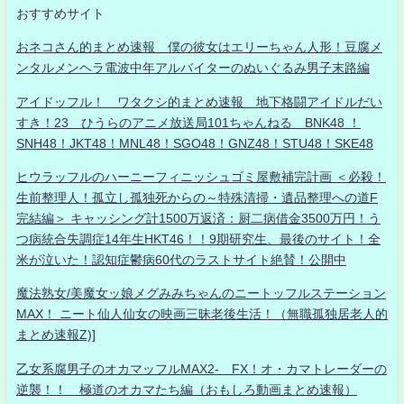
おすすめサイト
おネコさん的まとめ速報 僕の彼女はエリーちゃん人形！豆腐メ
ンタルメンヘラ電波中年アルバイターのぬいぐるみ男子末路編
アイドッフル！ ワタクシ的まとめ速報 地下格闘アイドルだい
すき！23 ひうらのアニメ放送局101ちゃんねる BNK48 ！
SNH48！JKT48！MNL48！SGO48！GNZ48！STU48！SKE48
ヒウラッフルのハーニーフィニッシュゴミ屋敷補完計画 ＜必殺！
生前整理人！孤立し孤独死からの～特殊清掃・遺品整理への道F
完結編＞ キャッシング計1500万返済：厨二病借金3500万円！う
つ病統合失調症14年生HKT46！！9期研究生、最後のサイト！全
米が泣いた！認知症鬱病60代のラストサイト絶賛！公開中
魔法熟女/美魔女ッ娘メグみみちゃんのニートッフルステーション
MAX！ ニート仙人仙女の映画三昧老後生活！（無職孤独居老人的
まとめ速報Z)]
乙女系腐男子のオカマッフルMAX2- FX！オ・カマトレーダーの
逆襲！！ 極道のオカマたち編（おもしろ動画まとめ速報）