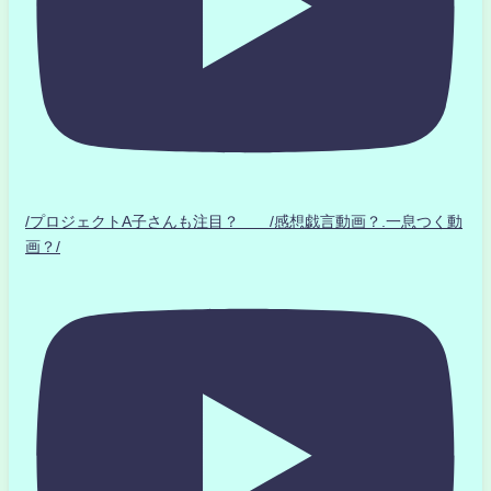
/プロジェクトA子さんも注目？ /感想戯言動画？.一息つく動
画？/