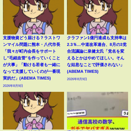
支援物資どう届ける？ラストワ
クラファン1億円達成も支持率は
ンマイル問題に熊本・八代市長
2.3％…中道改革連合、8月の3党
「我々が町内会長をサポート
合流議論に泉健太氏「党名を変
し”毛細血管”を作っていくこと
えるとかはやめてほしい。そん
が大事」「動ける若者も一緒に
な姑息なことで評価されない」
なって支援していくのが一番現
(ABEMA TIMES)
実的だ」(ABEMA TIMES)
2026年8月9日
2026年8月9日