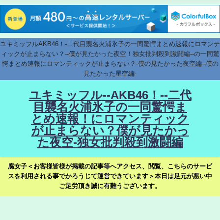
ユキミッフルAKB46！-二代目襲名火浦氷子の一同驚愕まとめ速報にロマンテ
ィックが止まらない？--僕が見たかった夜空！独女批判殺到激闘編--の一同驚
愕まとめ速報にロマンティックが止まらない？-僕の見たかった夜空編--僕の
見たかった星空編-
ユキミッフル--AKB46！--二代
目襲名火浦氷子の一同驚愕ま
とめ速報！にロマンティック
が止まらない？僕が見たかっ
た夜空-独女批判殺到激闘編
腐女子＜お客様皆様が掲載の記事等へアクセス、閲覧、こちらのサービ
スを利用される事でかろうじて運営できています＞本日は足元が悪い中
ご足労頂き誠に有難うございます。