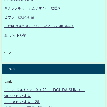
ヤナッフル ゲームだいすき6！放送局
ヒウラー総統の野望
三代目 ユキユキッフル 花のひうら組! 見参！
魁!!アイドル塾!
t112
Links
Link
【アイドルだいすき！2】「IDOL DAISUKI！」
vtuber だいすき
アニメだいすき！26-