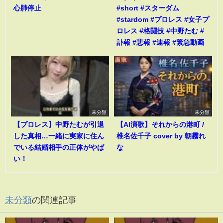
心肺停止
#short #スターダム
#stardom #プロレス #女子プ
ロレス #格闘技 #中野たむ #
訃報 #悲報 #速報 #緊急動画
未分類
未分類
【プロレス】中野たむが引退
【AI演歌】それからの港町 /
した真相…一緒に実家に住ん
椎名佐千子 cover by 朝霧れ
でいる結婚相手の正体がやば
な
い！
未分類
の関連記事