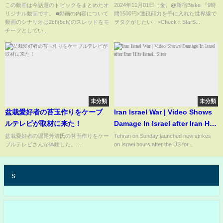
【2chスレ】【5chスレ】
この動画は今話題のトピックをまとめたオ
2024年11月01日（金）@新宿Biske 『9時
リジナル動画です。 ■動画の内容について
間1500円×透視能力を手に入れた世界線で
動画のシナリオは2ch(5ch)のスレッドをモ
ヲタクがしたい！×Check it StarS...
チーフとしてい...
未分類
未分類
盆栽愛好者の苔玉作りをケーブ
Iran Israel War | Video Shows
ルテレビが取材に来た！
Damage In Israel after Iran Hits
Israeli Sites
盆栽愛好者の堀尾芳清氏の苔玉作りをケー
Tehran on Sunday launched new strikes
ブルテレビさんが体験した。...
on Israel hours after the US for...
s