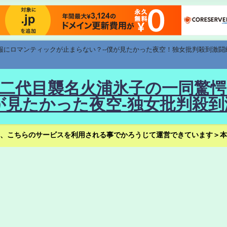
速報にロマンティックが止まらない？--僕が見たかった夜空！独女批判殺到激闘
！--二代目襲名火浦氷子の一同
見たかった夜空-独女批判殺到
、こちらのサービスを利用される事でかろうじて運営できています＞本