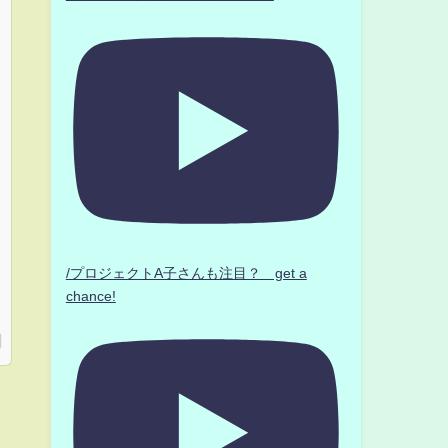
/プロジェクトA子さんも注目？ get a
chance!