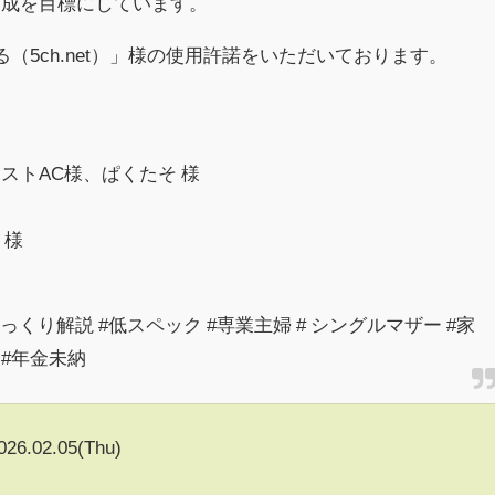
作成を目標にしています。
（5ch.net）」様の使用許諾をいただいております。
ストAC様、ぱくたそ 様
 様
 #ゆっくり解説 #低スペック #専業主婦 # シングルマザー #家
 #年金未納
026.02.05(Thu)