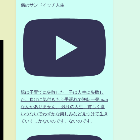
侶のサンドイッチ人生
親は子育てに失敗した」子は人生に失敗し
た。負けに気付きもう手遅れで逆転一発man
なんかありません、 残りの人生、貧しく食
いつないでわずかな楽しみなど見つけて生き
ていくしかないのです。ないのです。