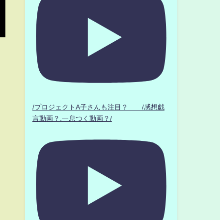
/プロジェクトA子さんも注目？ /感想戯
言動画？.一息つく動画？/