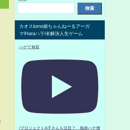
検索
カオスtomo娘ちゃんねーるアーガ
マ!Haraハラ!未解決人生ゲーム
ハゲて無双
解
/プロジェクトA子さんも注目？ 独身ハゲ僧