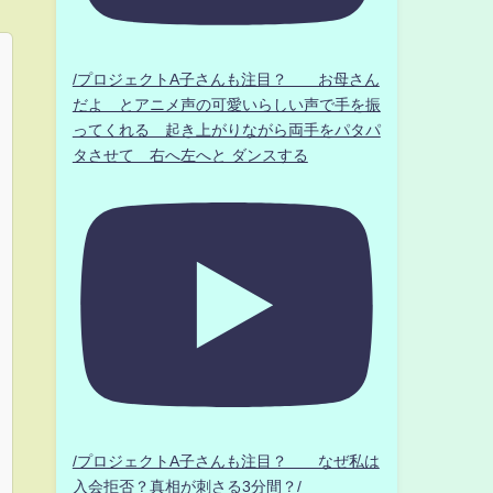
/プロジェクトA子さんも注目？ お母さん
だよ とアニメ声の可愛いらしい声で手を振
ってくれる 起き上がりながら両手をパタパ
タさせて 右へ左へと ダンスする
/プロジェクトA子さんも注目？ なぜ私は
入会拒否？真相が刺さる3分間？/