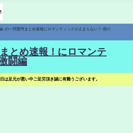
編--の一同驚愕まとめ速報にロマンティックが止まらない？-僕の
驚愕まとめ速報！にロマンテ
激闘編
日は足元が悪い中ご足労頂き誠に有難うございます。