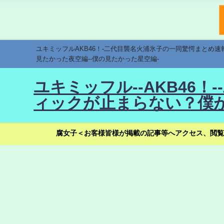
ユキミッフルAKB46！-二代目襲名火浦氷子の一同驚愕まとめ
見たかった夜空編--僕の見たかった星空編-
ユキミッフル--AKB46
ィックが止まらない？僕が
腐女子＜お客様皆様が掲載の記事等へアクセス、閲覧