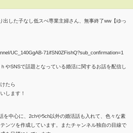
切り出した子なし低スぺ専業主婦さん、無事終了ww【ゆっ
hannel/UC_140GgAB-71ifSN0ZFishQ?sub_confirmation=1
ｈやSNSで話題となっている婚活に関するお話を配信し
だけたら
願いします！
お話を中心に、2chや5ch以外の婚活話も入れて、色々な素
ンテンツを作成しています。またチャンネル独自の目線で