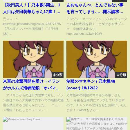
【秋田美人！】乃木坂6期生、1
あおちゃんぺ、とんでもない事
人目は矢田萌華ちゃん17歳！！
を言ってしまう……開示請求が
【乃木坂46】
通らなくなっちゃうかもよ？
元スレ：h
アマゾン・オーディブル（プロのナレータ
ttps://talk.jp/boards/nogizaka/1738778797
ーの本の朗読を聴くことができるサブス
【乃木坂メンバー出演情報】 〇2月6日
ク ※無料体験あり）
(木)...
https://amzn.to/3wN1GW...
未分類
未分類
米軍の攻撃再開を受け→イラン
制服のマネキン / 乃木坂46
がホルムズ海峡閉鎖「オバマ政
(cover) 18/12/22
権時よりも厳しい条件を…」国
アメリカからの連日の攻撃に対し、イラ
乃木坂46の制服のマネキンを歌いまし
ン側はホルムズ海峡でのすべての船舶の通
た！ 今後も定期的にアップしていきます
際政治学者がトランプ氏の“思
過を禁止すると明らかにした。 ニュー
ので、チャンネル登録をぜひお願いいたし
惑”を分析(ABEMA TIMES)
ス番組『わたしとニュース』...
ます！ Twitterもよろ...