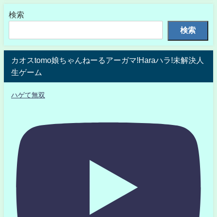
検索
検索
カオスtomo娘ちゃんねーるアーガマ!Haraハラ!未解決人
生ゲーム
ハゲて無双