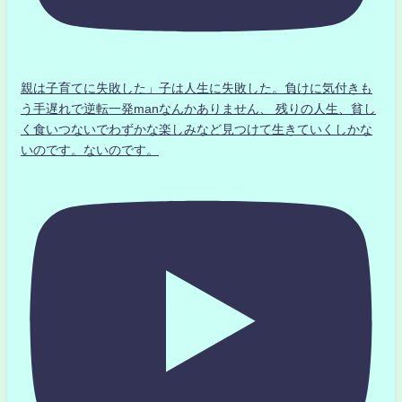
親は子育てに失敗した」子は人生に失敗した。負けに気付きも
う手遅れで逆転一発manなんかありません、 残りの人生、貧し
く食いつないでわずかな楽しみなど見つけて生きていくしかな
いのです。ないのです。