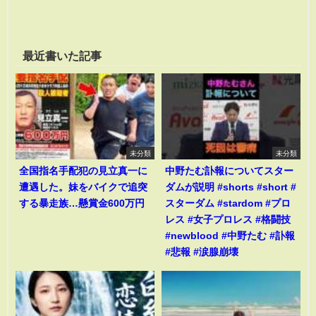
最近書いた記事
未分類
未分類
全国指名手配犯の見立真一に
中野たむ訃報についてスター
遭遇した。妹をバイクで追突
ダムが説明 #shorts #short #
する暴走族…懸賞金600万円
スターダム #stardom #プロ
レス #女子プロレス #格闘技
#newblood #中野たむ #訃報
#悲報 #涙腺崩壊