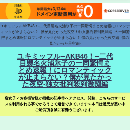
ユキミッフルAKB46！-二代目襲名火浦氷子の一同驚愕まとめ速報にロマンテ
ィックが止まらない？--僕が見たかった夜空！独女批判殺到激闘編--の一同驚
愕まとめ速報にロマンティックが止まらない？-僕の見たかった夜空編--僕の
見たかった星空編-
ユキミッフル--AKB46！--二代
目襲名火浦氷子の一同驚愕ま
とめ速報！にロマンティック
が止まらない？僕が見たかっ
た夜空-独女批判殺到激闘編
腐女子＜お客様皆様が掲載の記事等へアクセス、閲覧、こちらのサービ
スを利用される事でかろうじて運営できています＞本日は足元が悪い中
ご足労頂き誠に有難うございます。