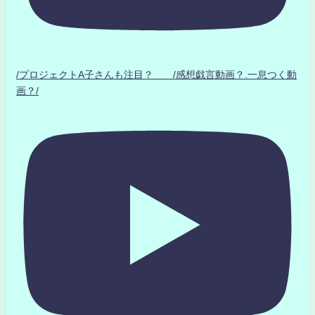
/プロジェクトA子さんも注目？ /感想戯言動画？.一息つく動
画？/