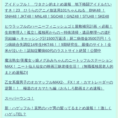
アイドッフル！ ワタクシ的まとめ速報 地下格闘アイドルだい
すき！23 ひうらのアニメ放送局101ちゃんねる BNK48 ！
SNH48！JKT48！MNL48！SGO48！GNZ48！STU48！SKE48
ヒウラッフルのハーニーフィニッシュゴミ屋敷補完計画 ＜必殺！
生前整理人！孤立し孤独死からの～特殊清掃・遺品整理への道F
完結編＞ キャッシング計1500万返済：厨二病借金3500万円！う
つ病統合失調症14年生HKT46！！9期研究生、最後のサイト！全
米が泣いた！認知症鬱病60代のラストサイト絶賛！公開中
魔法熟女/美魔女ッ娘メグみみちゃんのニートッフルステーション
MAX！ ニート仙人仙女の映画三昧老後生活！（無職孤独居老人的
まとめ速報Z)]
乙女系腐男子のオカマッフルMAX2- FX！オ・カマトレーダーの
逆襲！！ 極道のオカマたち編（おもしろ動画まとめ速報）
スーパーウンコ！
新・ハゲッフル！哀愁のハゲ男の髪ってるまとめ速報！！激しく
ハゲっTEL？