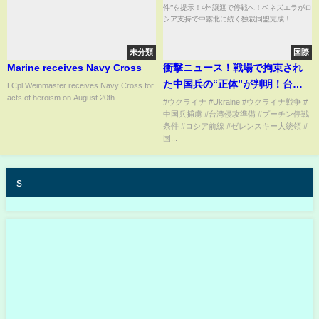
未分類
国際
Marine receives Navy Cross
衝撃ニュース！戦場で拘束され
た中国兵の“正体”が判明！台湾
LCpl Weinmaster receives Navy Cross for
acts of heroism on August 20th...
侵攻に備えロシア前線で戦術視
#ウクライナ #Ukraine #ウクライナ戦争 #
中国兵捕虜 #台湾侵攻準備 #プーチン停戦
察か！？プーチン“戦争終結の絶
条件 #ロシア前線 #ゼレンスキー大統領 #
対条件”を提示！4州譲渡で停戦
国...
へ！ベネズエラがロシア支持で
中露北に続く独裁同盟完成！
s