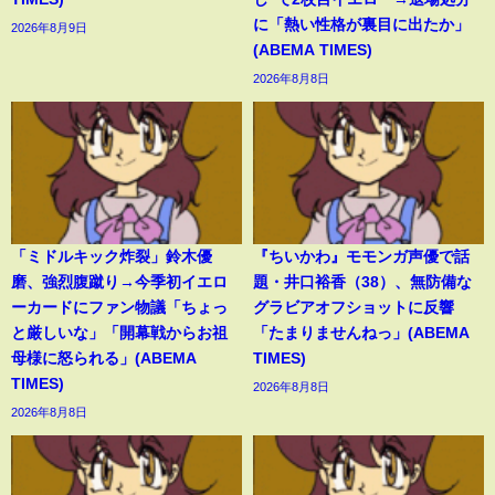
に「熱い性格が裏目に出たか」
2026年8月9日
(ABEMA TIMES)
2026年8月8日
「ミドルキック炸裂」鈴木優
『ちいかわ』モモンガ声優で話
磨、強烈腹蹴り→今季初イエロ
題・井口裕香（38）、無防備な
ーカードにファン物議「ちょっ
グラビアオフショットに反響
と厳しいな」「開幕戦からお祖
「たまりませんねっ」(ABEMA
母様に怒られる」(ABEMA
TIMES)
TIMES)
2026年8月8日
2026年8月8日