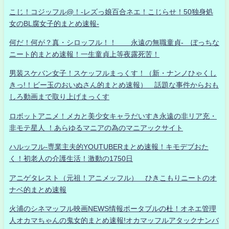
こじ！コジッフル@！-レズっ娘百合ネエ！こじらせ！50独身処
女のBL腐女子的まとめ速報-
何だ！何が？真・シロッフル！！ 永遠の無職童貞- ぼっちな
ニート的まとめ速報！一生童貞上等夜露死苦！
男装スケバン女子！スケッフルまっくす！（新・ナンノひゃくし
きっ!！ビー玉のおいぬさん的まとめ速報） 話題な事件からおも
しろ動画まで取り上げまっくす
ロボットアニメ！メカと美少女キャラだいすき永遠の非リア充・
非モテ星人 ！あらゆるマニアの為のマニアックサイト
ハルッフル-専業主夫的YOUTUBERまとめ速報！キモデブおた
く！初老人の介護生活！激動の1750日
アニゲタレスト（元祖！アニメッフル） ひきこもりニートのオ
ナベ的まとめ速報
火浦のシネマッフル映画NEWS情報ポータブルの杜！オネエ管理
人オカマちゃんの鬼女的まとめ速報!オカマッフルアタックナンバ