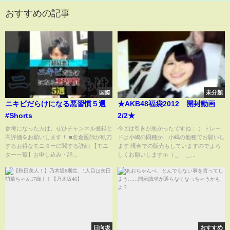
おすすめの記事
国際
未分類
ニキビだらけになる悪習慣５選
★AKB48福袋2012 開封動画
#Shorts
2/2★
参考になった方は、ぜひチャンネル登録と
今回は引きが悪かったですね；； トレー
高評価をお願いします！ ■名倉医師が執刀
ドは小嶋の同種か、小嶋の他種でお願いし
するお得なモニターに関する詳細 【モニ
ます 現金での販売もしていますのでよろ
ター一覧】お申し込み・詳...
しくお願いしますｍ（＿ ＿...
日向坂
おすすめ