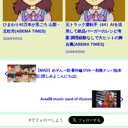
ひまわり40万本が見ごろ 山梨・
元トラック運転手（64）AIを活
北杜市(ABEMA TIMES)
用して絶品バーガーのレシピ考
案 調理経験なしで大ヒットの舞
2026年8月8日
台裏(ABEMA TIMES)
2026年8月8日
【MAD】めぞん一刻 番外編 OVA 一刻島ナンパ始末
記 (悲しみよこんにちは)
Area88 music sand of illusion
Xでフォローしよう