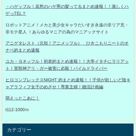
・ハゲッフル！哀愁のハゲ男の髪ってるまとめ速報！！激しくハ
ゲっTEL？
ロボットアニメ！メカと美少女キャラだいすき永遠の非リア充・
非モテ星人 ！あらゆるマニアの為のマニアックサイト
アニゲタレスト（元祖！アニメッフル） ひきこもりニートのオ
ナベ的まとめ速報
ユカ・ヨネッフル！初老的まとめ速報！！大帝イタチにラリアッ
ト！害獣神アリ・ガー被害に必殺！パイルドライバー
ヒロコンプレックスNIGHT 的まとめ速報！！子供が欲しいど陰キ
ャアラフィフ女子のめざせ！専業主婦！婚活計画編
萌えっとこあに！
t112-1000ｍ
カテゴリー