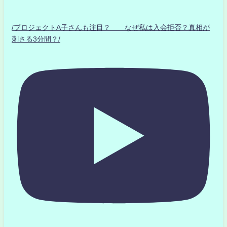
/プロジェクトA子さんも注目？ なぜ私は入会拒否？真相が
刺さる3分間？/