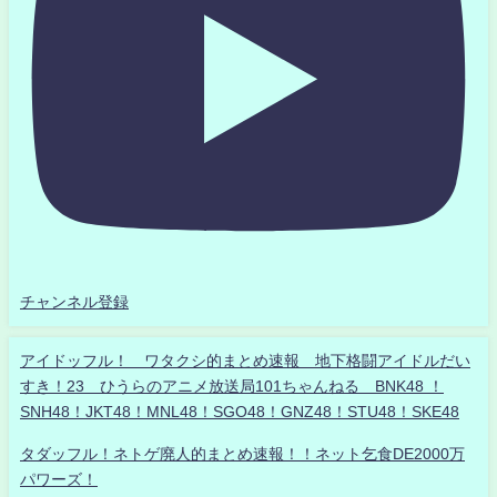
チャンネル登録
アイドッフル！ ワタクシ的まとめ速報 地下格闘アイドルだい
すき！23 ひうらのアニメ放送局101ちゃんねる BNK48 ！
SNH48！JKT48！MNL48！SGO48！GNZ48！STU48！SKE48
タダッフル！ネトゲ廃人的まとめ速報！！ネット乞食DE2000万
パワーズ！