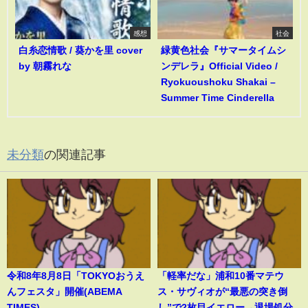
感想
社会
白糸恋情歌 / 葵かを里 cover
緑黄色社会『サマータイムシ
by 朝霧れな
ンデレラ』Official Video /
Ryokuoushoku Shakai –
Summer Time Cinderella
未分類
の関連記事
令和8年8月8日「TOKYOおうえ
「軽率だな」浦和10番マテウ
んフェスタ」開催(ABEMA
ス・サヴィオが“最悪の突き倒
TIMES)
し”で2枚目イエロー→退場処分