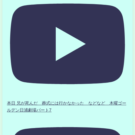
本日 兄が死んだ 葬式には行かなかった などなど 木曜ゴー
ルデン日浦劇場パート7