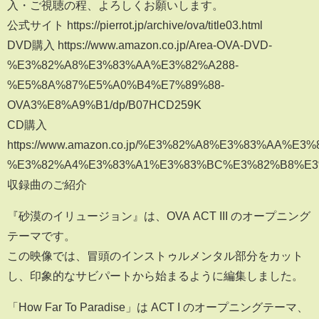
入・ご視聴の程、よろしくお願いします。
公式サイト https://pierrot.jp/archive/ova/title03.html
DVD購入 https://www.amazon.co.jp/Area-OVA-DVD-
%E3%82%A8%E3%83%AA%E3%82%A288-
%E5%8A%87%E5%A0%B4%E7%89%88-
OVA3%E8%A9%B1/dp/B07HCD259K
CD購入
https://www.amazon.co.jp/%E3%82%A8%E3%83%AA%E3%
%E3%82%A4%E3%83%A1%E3%83%BC%E3%82%B8%E
収録曲のご紹介
『砂漠のイリュージョン』は、OVA ACT III のオープニング
テーマです。
この映像では、冒頭のインストゥルメンタル部分をカット
し、印象的なサビパートから始まるように編集しました。
「How Far To Paradise」は ACT I のオープニングテーマ、