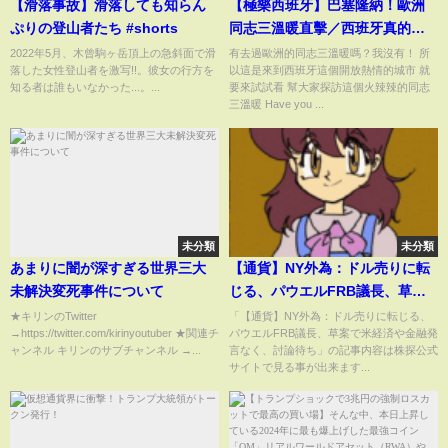
【滑落事故】滑落しても知らん
【極樂西班牙】巴塞隆納！歐洲
ぷりの登山者たち #shorts
同志三溫暖直擊／西班牙真的太
火辣 直擊 Sauna Gay Condal、
2022年5月、木曾駒ヶ岳頂上の急斜面で滑
有去過歐洲的同志三溫暖嗎？我沒有！ 所
落した女性登山者を激写!!。彼女の行方を
以這是來到西班牙這個開放熱情的城市 就
Sauna Bruc！
知る者は誰もいなかった...。...
要來試試看 幫大家探訪這個火辣辣的同志
三溫暖 Have you ...
未分類
未分類
あまりに闇が深すぎる世界三大
【通貨】NY外為：ドル売りに転
未解決変死事件について
じる、パウエルFRB議長、草案
で米経済や金融発言なく、討論
★キリンのTwitter
「【通貨】NY外為：ドル売りに転じる、
→https://twitter.com/kirinyoutuber ★関連チ
パウエルFRB議長、草案で米経済や金融発
待ち
ャンネル キリンのサブチャンネル →...
言なく、討論待ち」の記事内容は株探公式
サイトで見る事が出来ます...