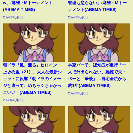
w」/麻雀・Mトーナメント
管理も怠らない」/麻雀・Mトー
(ABEMA TIMES)
ナメント(ABEMA TIMES)
2026年8月8日
2026年8月8日
朝ドラ『風、薫る』ヒロイン・
林家パー子、認知症が進行「一
上坂樹里（21）、大人な最新シ
人で外出られない」難聴で夫・
ョットに反響「朝ドラのイメー
ペーと「筆談」…自宅全焼から
ジと違って、めちゃくちゃかっ
約1年(ABEMA TIMES)
こいい」(ABEMA TIMES)
2026年8月8日
2026年8月8日