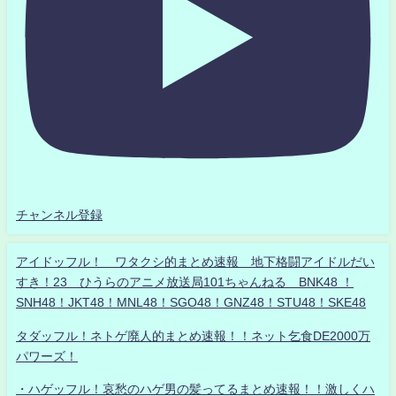
チャンネル登録
アイドッフル！ ワタクシ的まとめ速報 地下格闘アイドルだい
すき！23 ひうらのアニメ放送局101ちゃんねる BNK48 ！
SNH48！JKT48！MNL48！SGO48！GNZ48！STU48！SKE48
タダッフル！ネトゲ廃人的まとめ速報！！ネット乞食DE2000万
パワーズ！
・ハゲッフル！哀愁のハゲ男の髪ってるまとめ速報！！激しくハ