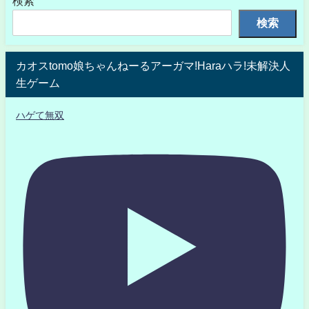
検索
検索
カオスtomo娘ちゃんねーるアーガマ!Haraハラ!未解決人
生ゲーム
ハゲて無双