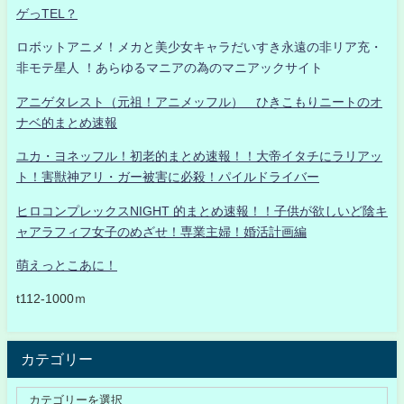
ゲっTEL？
ロボットアニメ！メカと美少女キャラだいすき永遠の非リア充・
非モテ星人 ！あらゆるマニアの為のマニアックサイト
アニゲタレスト（元祖！アニメッフル） ひきこもりニートのオ
ナベ的まとめ速報
ユカ・ヨネッフル！初老的まとめ速報！！大帝イタチにラリアッ
ト！害獣神アリ・ガー被害に必殺！パイルドライバー
ヒロコンプレックスNIGHT 的まとめ速報！！子供が欲しいど陰キ
ャアラフィフ女子のめざせ！専業主婦！婚活計画編
萌えっとこあに！
t112-1000ｍ
カテゴリー