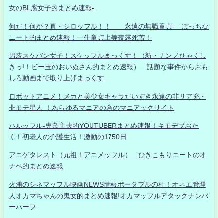
女のBL腐女子的まとめ速報-
何だ！何が？真・シロッフル！！ 永遠の無職童貞- ぼっちな
ニート的まとめ速報！一生童貞上等夜露死苦！
男装スケバン女子！スケッフルまっくす！（新・ナンノひゃくし
きっ!！ビー玉のおいぬさん的まとめ速報） 話題な事件からおも
しろ動画まで取り上げまっくす
ロボットアニメ！メカと美少女キャラだいすき永遠の非リア充・
非モテ星人 ！あらゆるマニアの為のマニアックサイト
ハルッフル-専業主夫的YOUTUBERまとめ速報！キモデブおた
く！初老人の介護生活！激動の1750日
アニゲタレスト（元祖！アニメッフル） ひきこもりニートのオ
ナベ的まとめ速報
火浦のシネマッフル映画NEWS情報ポータブルの杜！オネエ管理
人オカマちゃんの鬼女的まとめ速報!オカマッフルアタックナンバ
ーハーフ