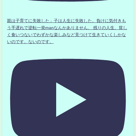
親は子育てに失敗した」子は人生に失敗した。負けに気付きも
う手遅れで逆転一発manなんかありません、 残りの人生、貧し
く食いつないでわずかな楽しみなど見つけて生きていくしかな
いのです。ないのです。