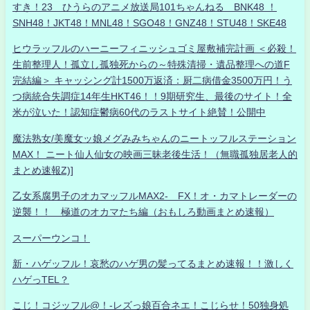
すき！23 ひうらのアニメ放送局101ちゃんねる BNK48 ！
SNH48！JKT48！MNL48！SGO48！GNZ48！STU48！SKE48
ヒウラッフルのハーニーフィニッシュゴミ屋敷補完計画 ＜必殺！
生前整理人！孤立し孤独死からの～特殊清掃・遺品整理への道F
完結編＞ キャッシング計1500万返済：厨二病借金3500万円！う
つ病統合失調症14年生HKT46！！9期研究生、最後のサイト！全
米が泣いた！認知症鬱病60代のラストサイト絶賛！公開中
魔法熟女/美魔女ッ娘メグみみちゃんのニートッフルステーション
MAX！ ニート仙人仙女の映画三昧老後生活！（無職孤独居老人的
まとめ速報Z)]
乙女系腐男子のオカマッフルMAX2- FX！オ・カマトレーダーの
逆襲！！ 極道のオカマたち編（おもしろ動画まとめ速報）
スーパーウンコ！
新・ハゲッフル！哀愁のハゲ男の髪ってるまとめ速報！！激しく
ハゲっTEL？
こじ！コジッフル@！-レズっ娘百合ネエ！こじらせ！50独身処