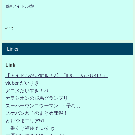
魁!!アイドル塾!
t112
Links
Link
【アイドルだいすき！2】「IDOL DAISUKI！」
vtuber だいすき
アニメだいすき！26-
オラシオンの競馬グランプリ
スーパーウンコウーマンT・子なし
スケバン氷子のまとめ速報！
とおやまエリア51
一番くじ福袋 だいすき