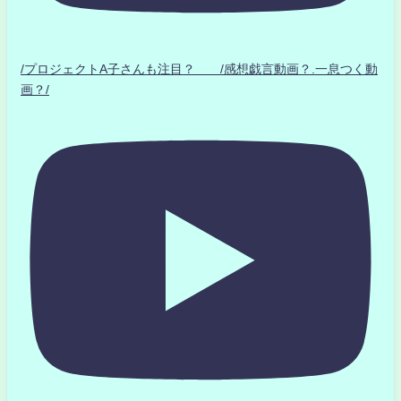
/プロジェクトA子さんも注目？ /感想戯言動画？.一息つく動
画？/