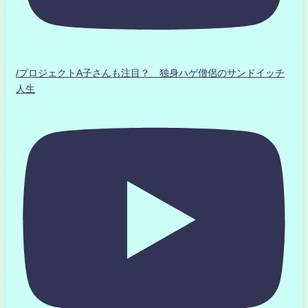
/プロジェクトA子さんも注目？ 独身ハゲ僧侶のサンドイッチ
人生