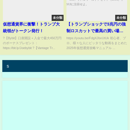
未分類
未分類
仮想通貨界に衝撃！トランプ大
【トランプショックで3兆円の強
統領がトークン発行！
制ロスカットで最高の買い場】
そんな中、本日上昇している
?【Bybit】口座開設＋入金で最大450万円
https://youtu.be/FdgXJbxUtUk 初心者、プ
のボーナスプレゼント：
ロ、様々な人にピッタリな動画をまとめた
2024年に最も爆上げした最強コ
https://bit.ly/Joebybit ?【Vantage Tr...
2025年仮想通貨攻略マニュアル ...
イン「OM」リアルワールドアセ
ット（RWA）やSUIに注目せよ。
s