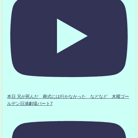
本日 兄が死んだ 葬式には行かなかった などなど 木曜ゴー
ルデン日浦劇場パート7