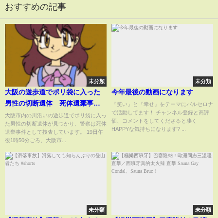
おすすめの記事
未分類
未分類
大阪の遊歩道でポリ袋に入った
今年最後の動画になります
男性の切断遺体 死体遺棄事件
『笑い』と『幸せ』をテーマにバルセロナ
で活動してます！ チャンネル登録と高評
として捜査｜TBS NEWS DIG
大阪市内の川沿いの遊歩道でポリ袋に入っ
価、コメントをしてくださると凄く
た男性の切断遺体が見つかり、警察は死体
HAPPYな気持ちになります? ...
遺棄事件として捜査しています。 19日午
後1時50分ごろ、大阪市...
未分類
未分類