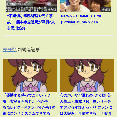
未分類
未分類
“不適切な事務処理や死亡事
NEWS – SUMMER TIME
故” 熊本市交通局が職員2人
[Official Music Video]
を懲戒処分
未分類
の関連記事
「優勝する時ってこういうツ
心の声がだだ漏れの“ぷく顔”美
モ」実況者も感じた“何かあ
人雀士・東城りお、熱いリーチ
る”流れ 混一色テンパイから3秒
でアガれず頬ぷっくり ファンに
後にロン「システムできてる
は大好評「可愛すぎる」「表情