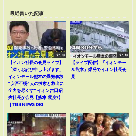
最近書いた記事
未分類
未分類
【イオン社長の会見ライブ】
【ライブ配信】「イオンモー
「深くお詫び申し上げます」
ル熊本」爆発でイオン社長会
イオンモール熊本の爆発事故
見
“安否不明4人の捜索と救出に
全力を尽くす” イオン吉田昭
夫社長が会見【熊本 震度7】
｜TBS NEWS DIG