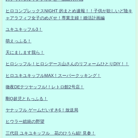
ヒロコンプレックスNIGHT 的まとめ速報！！子供が欲しいど陰キ
ャアラフィフ女子のめざせ！専業主婦！婚活計画編
ユキユキッフル3！
萌えっふる！
天にまします我ら！
ヒロシッフル！ヒロシデース山さんのリフォームひとりDIY！！
ヒロユキユキッフルMAX！スーパークッキング！
徹夜DEテツヤッフル!！レトロ館2号店！
剛Q超児ともっふる！
ヤナッフル ゲームだいすき6！放送局
ヒウラー総統の野望
三代目 ユキユキッフル 花のひうら組! 見参！