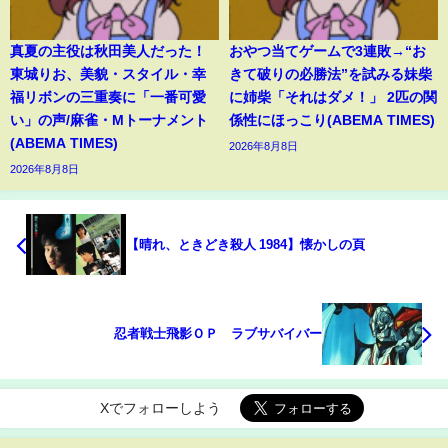
真夏の主役は秋田美人だった！
おやつ当てゲームで3連敗→“お
東城りお、美貌・スタイル・幸
きて破りの必勝法”を試みる妹柴
福リボンの三重奏に「一番可愛
に姉柴「それはダメ！」 2匹の関
い」の声/麻雀・Mトーナメント
係性にほっこり(ABEMA TIMES)
(ABEMA TIMES)
2026年8月8日
2026年8月8日
【晴れ、ときどき殺人 1984】懐かしの頁
忍者戦士飛影ＯＰ ラブサバイバー
Xでフォローしよう