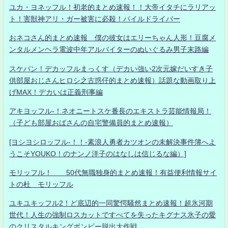
ユカ・ヨネッフル！初老的まとめ速報！！大帝イタチにラリアッ
ト！害獣神アリ・ガー被害に必殺！パイルドライバー
おネコさん的まとめ速報 僕の彼女はエリーちゃん人形！豆腐メ
ンタルメンヘラ電波中年アルバイターのぬいぐるみ男子末路編
スケバン！デカッフルまっくす（デカい強い2次元嫁だいすき子
供部屋おじさんヒロシ之古惑仔的まとめ速報）話題な動画取り上
げMAX！デカいは正義刑事編
アキヨッフル-！ネオニートスケ番長のエキストラ芸能情報局！
（子ども部屋おばさんの自宅警備員的まとめ速報）
[ヨシヨシロッフル-！！-素浪人勇者カツオンの未解決事件簿へよ
うこそYOUKO！のナンノ洋子のはなしは信じるな編）]
モリッフル！ 50代無職独身的まとめ速報！有益便利情報サイ
トの杜 モリッフル
ユキユキッフル2！ど底辺的一同驚愕騒然まとめ速報！超氷河期
世代！人生の強制ロスカットですべてを失ったキグナス氷子の愛
のクリスタルキングボンビー脱出大作戦