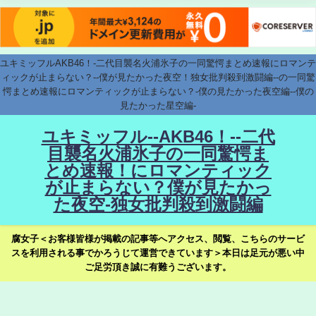
ユキミッフルAKB46！-二代目襲名火浦氷子の一同驚愕まとめ速報にロマンテ
ィックが止まらない？--僕が見たかった夜空！独女批判殺到激闘編--の一同驚
愕まとめ速報にロマンティックが止まらない？-僕の見たかった夜空編--僕の
見たかった星空編-
ユキミッフル--AKB46！--二代
目襲名火浦氷子の一同驚愕ま
とめ速報！にロマンティック
が止まらない？僕が見たかっ
た夜空-独女批判殺到激闘編
腐女子＜お客様皆様が掲載の記事等へアクセス、閲覧、こちらのサービ
スを利用される事でかろうじて運営できています＞本日は足元が悪い中
ご足労頂き誠に有難うございます。