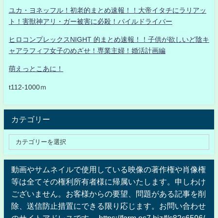
ユカ・ヨネッフル！初老的まとめ速報！！大帝イタチにラリアッ
ト！害獣神アリ・ガー被害に必殺！パイルドライバー
ヒロコンプレックスNIGHT 的まとめ速報！！子供が欲しいど陰キ
ャアラフィフ女子のめざせ！専業主婦！婚活計画編
萌えっとこあに！
t112-1000ｍ
カテゴリー
動画やサムネイルで使用している映像の著作権や肖像権
等は全てその権利所有者様に帰属いたします。申しわけ
ございません。お客様からの要望、問題がある記事を削
除、送信防止措置にできる限り応じます。お問い合わせ
のサイトアドレスです。 https://form.os7.biz/f/c82c6596/