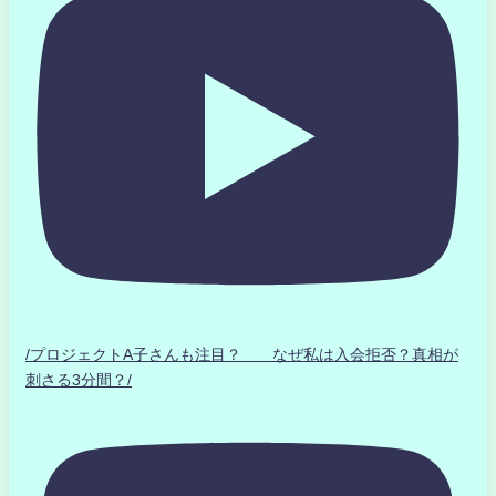
/プロジェクトA子さんも注目？ なぜ私は入会拒否？真相が
刺さる3分間？/