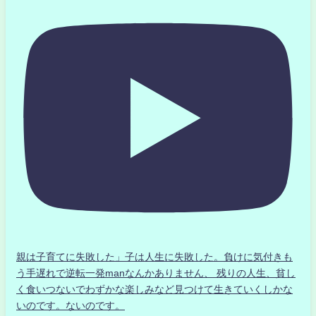
親は子育てに失敗した」子は人生に失敗した。負けに気付きも
う手遅れで逆転一発manなんかありません、 残りの人生、貧し
く食いつないでわずかな楽しみなど見つけて生きていくしかな
いのです。ないのです。