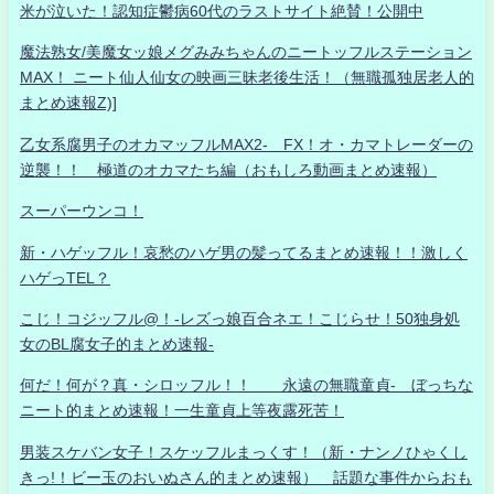
米が泣いた！認知症鬱病60代のラストサイト絶賛！公開中
魔法熟女/美魔女ッ娘メグみみちゃんのニートッフルステーション
MAX！ ニート仙人仙女の映画三昧老後生活！（無職孤独居老人的
まとめ速報Z)]
乙女系腐男子のオカマッフルMAX2- FX！オ・カマトレーダーの
逆襲！！ 極道のオカマたち編（おもしろ動画まとめ速報）
スーパーウンコ！
新・ハゲッフル！哀愁のハゲ男の髪ってるまとめ速報！！激しく
ハゲっTEL？
こじ！コジッフル@！-レズっ娘百合ネエ！こじらせ！50独身処
女のBL腐女子的まとめ速報-
何だ！何が？真・シロッフル！！ 永遠の無職童貞- ぼっちな
ニート的まとめ速報！一生童貞上等夜露死苦！
男装スケバン女子！スケッフルまっくす！（新・ナンノひゃくし
きっ!！ビー玉のおいぬさん的まとめ速報） 話題な事件からおも