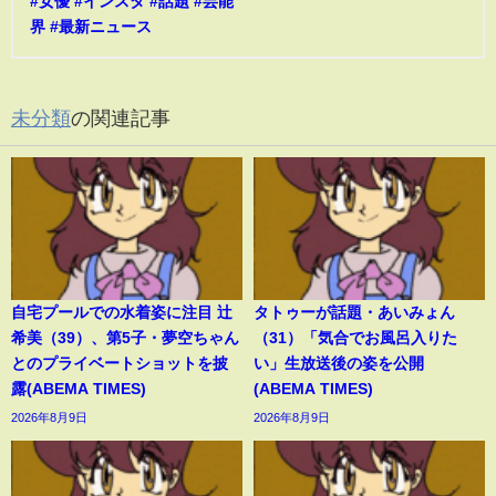
#女優 #インスタ #話題 #芸能
界 #最新ニュース
未分類
の関連記事
自宅プールでの水着姿に注目 辻
タトゥーが話題・あいみょん
希美（39）、第5子・夢空ちゃん
（31）「気合でお風呂入りた
とのプライベートショットを披
い」生放送後の姿を公開
露(ABEMA TIMES)
(ABEMA TIMES)
2026年8月9日
2026年8月9日