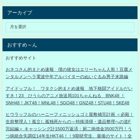
アーカイブ
おすすめ～ん
おすすめサイト
おネコさん的まとめ速報 僕の彼女はエリーちゃん人形！豆腐メ
ンタルメンヘラ電波中年アルバイターのぬいぐるみ男子末路編
アイドッフル！ ワタクシ的まとめ速報 地下格闘アイドルだい
すき！23 ひうらのアニメ放送局101ちゃんねる BNK48 ！
SNH48！JKT48！MNL48！SGO48！GNZ48！STU48！SKE48
ヒウラッフルのハーニーフィニッシュゴミ屋敷補完計画 ＜必殺！
生前整理人！孤立し孤独死からの～特殊清掃・遺品整理への道F
完結編＞ キャッシング計1500万返済：厨二病借金3500万円！う
つ病統合失調症14年生HKT46！！9期研究生、最後のサイト！全