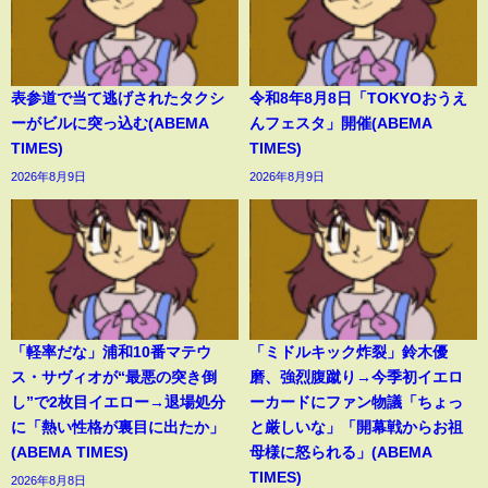
表参道で当て逃げされたタクシ
令和8年8月8日「TOKYOおうえ
ーがビルに突っ込む(ABEMA
んフェスタ」開催(ABEMA
TIMES)
TIMES)
2026年8月9日
2026年8月9日
「軽率だな」浦和10番マテウ
「ミドルキック炸裂」鈴木優
ス・サヴィオが“最悪の突き倒
磨、強烈腹蹴り→今季初イエロ
し”で2枚目イエロー→退場処分
ーカードにファン物議「ちょっ
に「熱い性格が裏目に出たか」
と厳しいな」「開幕戦からお祖
(ABEMA TIMES)
母様に怒られる」(ABEMA
TIMES)
2026年8月8日