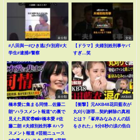
未分類
文化
#八田與一#ひき逃げ#別府#大
【ドラマ】夫婦別姓刑事ヤバ
学生#逮捕#警察
すぎ…笑
未分類
AKB48
橋本愛に集まる同情…佐藤二
【衝撃】元AKB48花田藍衣が
朗“ハラスメント報道”の裏で
丸刈り謝罪…契約解除の真相
見えた異変😨📸#橋本愛 #佐
とは？「峯岸みなみさんの話
藤二朗 #夫婦別姓刑事 #ハラ
をされた」9分8秒の涙の告白
スメント報道 #芸能ニュース