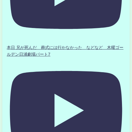
本日 兄が死んだ 葬式には行かなかった などなど 木曜ゴー
ルデン日浦劇場パート7