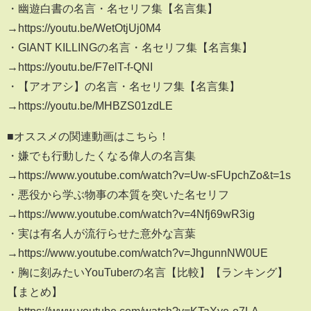
・幽遊白書の名言・名セリフ集【名言集】
→https://youtu.be/WetOtjUj0M4
・GIANT KILLINGの名言・名セリフ集【名言集】
→https://youtu.be/F7elT-f-QNI
・【アオアシ】の名言・名セリフ集【名言集】
→https://youtu.be/MHBZS01zdLE
■オススメの関連動画はこちら！
・嫌でも行動したくなる偉人の名言集
→https://www.youtube.com/watch?v=Uw-sFUpchZo&t=1s
・悪役から学ぶ物事の本質を突いた名セリフ
→https://www.youtube.com/watch?v=4Nfj69wR3ig
・実は有名人が流行らせた意外な言葉
→https://www.youtube.com/watch?v=JhgunnNW0UE
・胸に刻みたいYouTuberの名言【比較】【ランキング】
【まとめ】
→https://www.youtube.com/watch?v=KTaXye-o7LA