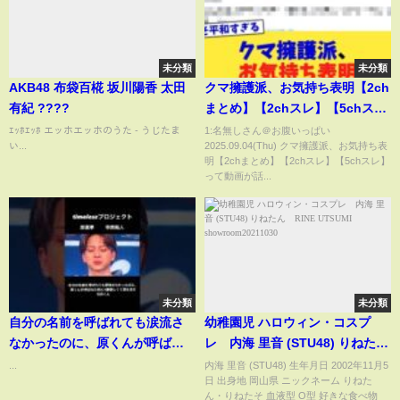
未分類
未分類
AKB48 布袋百椛 坂川陽香 太田
クマ擁護派、お気持ち表明【2ch
有紀 ????
まとめ】【2chスレ】【5chス
レ】
ｴｯﾎｴｯﾎ エッホエッホのうた - うじたま
1:名無しさん＠お腹いっぱい
い...
2025.09.04(Thu) クマ擁護派、お気持ち表
明【2chまとめ】【2chスレ】【5chスレ】
って動画が話...
未分類
未分類
自分の名前を呼ばれても涙流さ
幼稚園児 ハロウィン・コスプ
なかったのに、原くんが呼ばれ
レ 内海 里音 (STU48) りねた
た時に1番嬉しくて涙を流す寺西
ん RINE UTSUMI
...
内海 里音 (STU48) 生年月日 2002年11月5
日 出身地 岡山県 ニックネーム りねた
くん#寺西拓人 #原嘉孝 #タイプ
showroom20211030
ん・りねたそ 血液型 O型 好きな食べ物