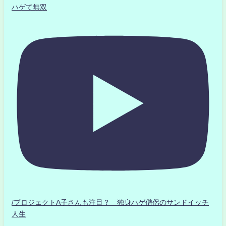
ハゲて無双
/プロジェクトA子さんも注目？ 独身ハゲ僧侶のサンドイッチ
人生