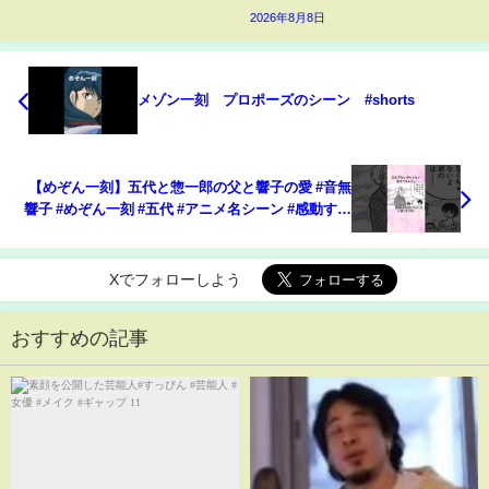
2026年8月8日
メゾン一刻 プロポーズのシーン #shorts
【めぞん一刻】五代と惣一郎の父と響子の愛 #音無
響子 #めぞん一刻 #五代 #アニメ名シーン #感動する
話
Xでフォローしよう
おすすめの記事