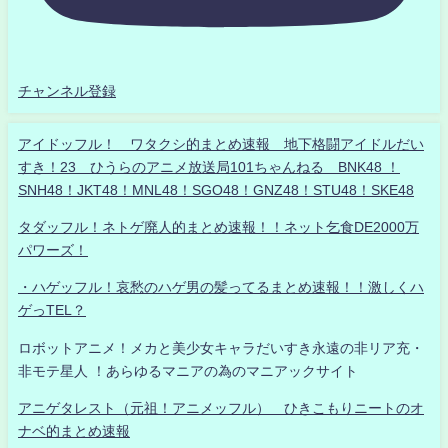
チャンネル登録
アイドッフル！ ワタクシ的まとめ速報 地下格闘アイドルだい
すき！23 ひうらのアニメ放送局101ちゃんねる BNK48 ！
SNH48！JKT48！MNL48！SGO48！GNZ48！STU48！SKE48
タダッフル！ネトゲ廃人的まとめ速報！！ネット乞食DE2000万
パワーズ！
・ハゲッフル！哀愁のハゲ男の髪ってるまとめ速報！！激しくハ
ゲっTEL？
ロボットアニメ！メカと美少女キャラだいすき永遠の非リア充・
非モテ星人 ！あらゆるマニアの為のマニアックサイト
アニゲタレスト（元祖！アニメッフル） ひきこもりニートのオ
ナベ的まとめ速報