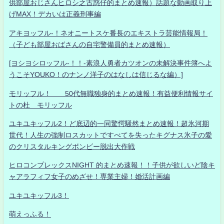
供部屋おじさんヒロシ之古惑仔的まとめ速報）話題な動画取り上
げMAX！デカいは正義刑事編
アキヨッフル-！ネオニートスケ番長のエキストラ芸能情報局！
（子ども部屋おばさんの自宅警備員的まとめ速報）
[ヨシヨシロッフル-！！-素浪人勇者カツオンの未解決事件簿へよ
うこそYOUKO！のナンノ洋子のはなしは信じるな編）]
モリッフル！ 50代無職独身的まとめ速報！有益便利情報サイ
トの杜 モリッフル
ユキユキッフル2！ど底辺的一同驚愕騒然まとめ速報！超氷河期
世代！人生の強制ロスカットですべてを失ったキグナス氷子の愛
のクリスタルキングボンビー脱出大作戦
ヒロコンプレックスNIGHT 的まとめ速報！！子供が欲しいど陰キ
ャアラフィフ女子のめざせ！専業主婦！婚活計画編
ユキユキッフル3！
萌えっふる！