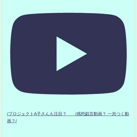
/プロジェクトA子さんも注目？ /感想戯言動画？.一息つく動
画？/