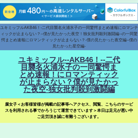
ユキミッフルAKB46！-二代目襲名火浦氷子の一同驚愕まとめ速報にロマンテ
ィックが止まらない？--僕が見たかった夜空！独女批判殺到激闘編--の一同驚
愕まとめ速報にロマンティックが止まらない？-僕の見たかった夜空編--僕の
見たかった星空編-
ユキミッフル--AKB46！--二代
目襲名火浦氷子の一同驚愕ま
とめ速報！にロマンティック
が止まらない？僕が見たかっ
た夜空-独女批判殺到激闘編
腐女子＜お客様皆様が掲載の記事等へアクセス、閲覧、こちらのサービ
スを利用される事でかろうじて運営できています＞本日は足元が悪い中
ご足労頂き誠に有難うございます。