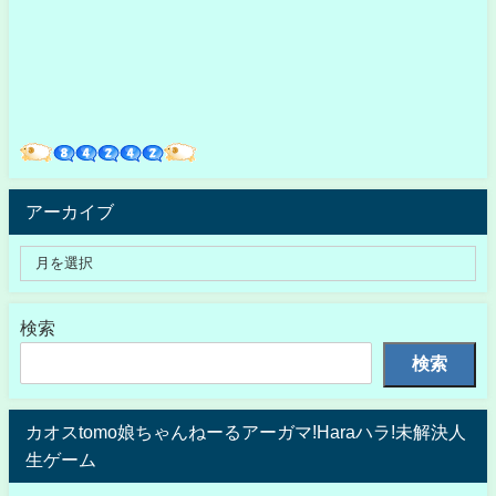
アーカイブ
検索
検索
カオスtomo娘ちゃんねーるアーガマ!Haraハラ!未解決人
生ゲーム