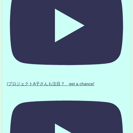
/プロジェクトA子さんも注目？ get a chance!