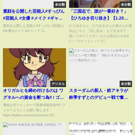
未分類
未分類
素顔を公開した芸能人#すっぴん
「三国志で、誰が一番好き？」
#芸能人 #女優 #メイク #ギャッ
【ひろゆき切り抜き】【1.25倍
プ 11
速】
素顔を公開した芸能人#すっぴん #芸能人
ひろゆきさん、ひろゆきさんの奥さんの著
#女優 #メイク #ギャップ 11...
作はこちら 「試し読み」もできるので、
覗いてみてください だんな様はひろゆき
(ソノラマ＋コミックス)...
デジタル
未分類
オリガルヒを締め付けるのは ワ
スターダムの新人・鉄アキラが
グネルへの資金を断つ為‼ / ゴー
鈴季すずとのデビュー戦で奮
ルデンパスが無くなると 永遠の
闘！「憧れのすずさんはすっご
番組公式ツイッターで最新情報発信中‼ フ
...
ォローよろしくお願い致します。
旅人から放浪者に降格…【渡邉
く格好良かった」
https://twitter.com/tetsuyashow 5月...
哲也show】345 Vol.2 /
20220506