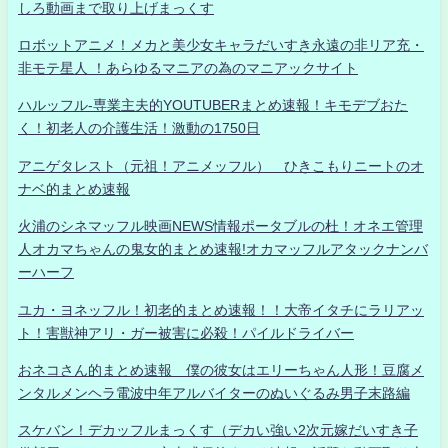
しろ動画まで取り上げまっくす
ロボットアニメ！メカと美少女キャラだいすき永遠の非リア充・
非モテ星人 ！あらゆるマニアの為のマニアックサイト
ハルッフル-専業主夫的YOUTUBERまとめ速報！キモデブおた
く！初老人の介護生活！激動の1750日
アニゲタレスト（元祖！アニメッフル） ひきこもりニートのオ
ナベ的まとめ速報
火浦のシネマッフル映画NEWS情報ポータブルの杜！オネエ管理
人オカマちゃんの鬼女的まとめ速報!オカマッフルアタックナンバ
ーハーフ
ユカ・ヨネッフル！初老的まとめ速報！！大帝イタチにラリアッ
ト！害獣神アリ・ガー被害に必殺！パイルドライバー
おネコさん的まとめ速報 僕の彼女はエリーちゃん人形！豆腐メ
ンタルメンヘラ電波中年アルバイターのぬいぐるみ男子末路編
スケバン！デカッフルまっくす（デカい強い2次元嫁だいすき子