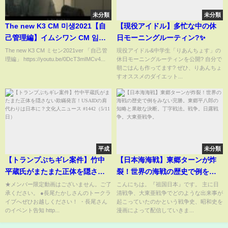
未分類
未分類
The new K3 CM 미생2021【自
【現役アイドル】多忙な中の休
己管理編】イムシワン CM 임시
日モーニングルーティン?✨
완 未生 ミセン
The new K3 CM ミセン2021ver 「自己管
現役アイドル&中学生「りあんちょす」の
理編」 https://youtu.be/0DcT3mIMCv4...
休日モーニングルーティンを公開? 自分で
朝ごはんも作ってます? ぜひ、りあんちょ
すオススメのダイエット...
平成
未分類
【トランプぶちギレ案件】竹中
【日本海海戦】東郷ターンが炸
平蔵氏がまたまた正体を隠さな
裂！世界の海戦の歴史で例をみ
い欺瞞発言！USAIDの肩代わり
ない完勝。東郷平八郎の知略と
★メンバー限定動画はございません。ご了
こんにちは。『祖国日本』です。 主に日
承ください。 ●長尾たかしさんのトークラ
清戦争、大東亜戦争でどのような出来事が
は日本に？文化人ニュース
果敢な決断。丁字戦法。戦争。
イブへぜひお越しください！ ・長尾さん
起こっていたのかという戦争史、昭和史を
#1442（5/11 日）
日露戦争。大東亜戦争。
のイベント告知 http...
漫画によって配信していきま...