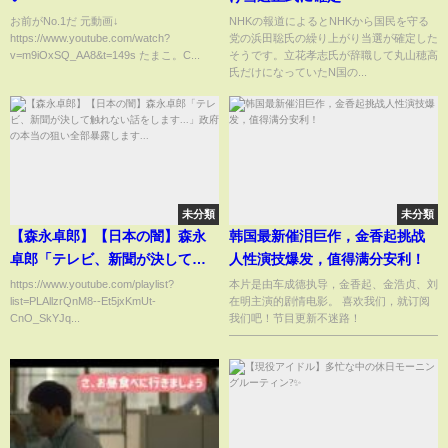
お前がNo.1だ 元動画↓
NHKの報道によるとNHKから国民を守る
https://www.youtube.com/watch?
党の浜田聡氏の繰り上がり当選が確定した
v=m9iOxSQ_AA8&t=149s たまこ。C...
そうです。立花孝志氏が辞職して丸山穂高
氏だけになっていたN国の...
未分類
未分類
【森永卓郎】【日本の闇】森永
韩国最新催泪巨作，金香起挑战
卓郎「テレビ、新聞が決して触
人性演技爆发，值得满分安利！
れない話をします...」政府の本当
https://www.youtube.com/playlist?
本片是由车成德执导，金香起、金浩贞、刘
list=PLAllzrQnM8--Et5jxKmUt-
在明主演的剧情电影。 喜欢我们，就订阅
の狙い全部暴露します...
CnO_SkYJq...
我们吧！节目更新不迷路！
———————————————————...