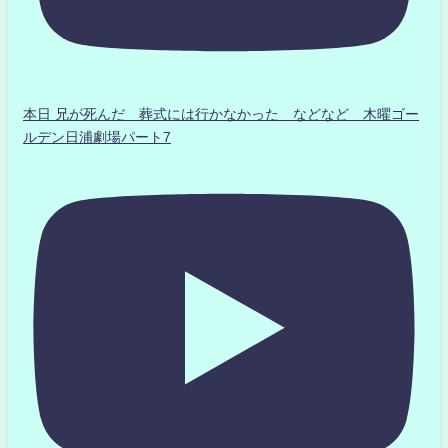
本日 兄が死んだ 葬式には行かなかった などなど 木曜ゴー
ルデン日浦劇場パート7