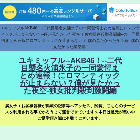
ユキミッフルAKB46！-二代目襲名火浦氷子の一同驚愕まとめ速報にロマンテ
ィックが止まらない？--僕が見たかった夜空！独女批判殺到激闘編--の一同驚
愕まとめ速報にロマンティックが止まらない？-僕の見たかった夜空編--僕の
見たかった星空編-
ユキミッフル--AKB46！--二代
目襲名火浦氷子の一同驚愕ま
とめ速報！にロマンティック
が止まらない？僕が見たかっ
た夜空-独女批判殺到激闘編
腐女子＜お客様皆様が掲載の記事等へアクセス、閲覧、こちらのサービ
スを利用される事でかろうじて運営できています＞本日は足元が悪い中
ご足労頂き誠に有難うございます。