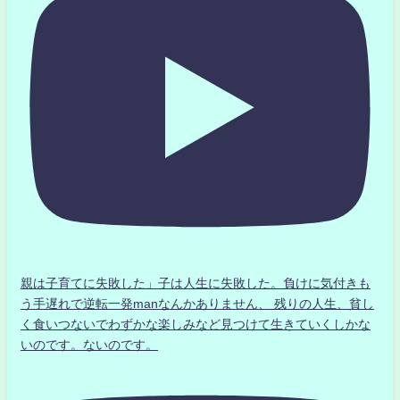
親は子育てに失敗した」子は人生に失敗した。負けに気付きも
う手遅れで逆転一発manなんかありません、 残りの人生、貧し
く食いつないでわずかな楽しみなど見つけて生きていくしかな
いのです。ないのです。