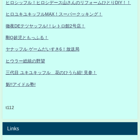
ヒロシッフル！ヒロシデース山さんのリフォームひとりDIY！！
ヒロユキユキッフルMAX！スーパークッキング！
徹夜DEテツヤッフル!！レトロ館2号店！
剛Q超児ともっふる！
ヤナッフル ゲームだいすき6！放送局
ヒウラー総統の野望
三代目 ユキユキッフル 花のひうら組! 見参！
魁!!アイドル塾!
t112
Links