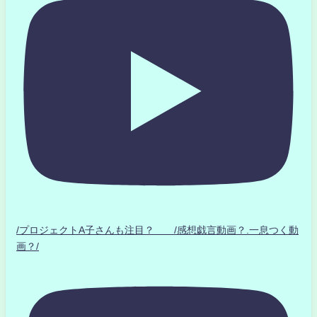
/プロジェクトA子さんも注目？ /感想戯言動画？.一息つく動
画？/