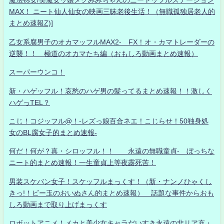
魔法熟女/美魔女ッ娘メグみみちゃんのニートッフルステーション
MAX！ ニート仙人仙女の映画三昧老後生活！（無職孤独居老人的
まとめ速報Z)]
乙女系腐男子のオカマッフルMAX2- FX！オ・カマトレーダーの
逆襲！！ 極道のオカマたち編（おもしろ動画まとめ速報）
スーパーウンコ！
新・ハゲッフル！哀愁のハゲ男の髪ってるまとめ速報！！激しく
ハゲっTEL？
こじ！コジッフル@！-レズっ娘百合ネエ！こじらせ！50独身処
女のBL腐女子的まとめ速報-
何だ！何が？真・シロッフル！！ 永遠の無職童貞- ぼっちな
ニート的まとめ速報！一生童貞上等夜露死苦！
男装スケバン女子！スケッフルまっくす！（新・ナンノひゃくし
きっ!！ビー玉のおいぬさん的まとめ速報） 話題な事件からおも
しろ動画まで取り上げまっくす
ロボットアニメ！メカと美少女キャラだいすき永遠の非リア充・