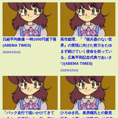
日経平均株価 一時1000円超下落
高市総理、「『核兵器のない世
(ABEMA TIMES)
界』の実現に向けた努力をたゆ
まず続けていく使命を担ってい
2026年8月6日
る」広島平和記念式典であいさ
つ(ABEMA TIMES)
2026年8月6日
「バック走行で追いかけてきて
ひろゆき氏、泉房穂氏との新党