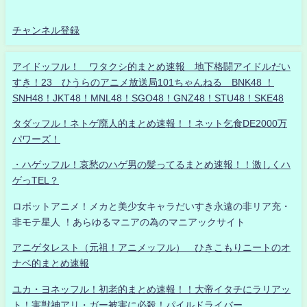
チャンネル登録
アイドッフル！ ワタクシ的まとめ速報 地下格闘アイドルだい
すき！23 ひうらのアニメ放送局101ちゃんねる BNK48 ！
SNH48！JKT48！MNL48！SGO48！GNZ48！STU48！SKE48
タダッフル！ネトゲ廃人的まとめ速報！！ネット乞食DE2000万
パワーズ！
・ハゲッフル！哀愁のハゲ男の髪ってるまとめ速報！！激しくハ
ゲっTEL？
ロボットアニメ！メカと美少女キャラだいすき永遠の非リア充・
非モテ星人 ！あらゆるマニアの為のマニアックサイト
アニゲタレスト（元祖！アニメッフル） ひきこもりニートのオ
ナベ的まとめ速報
ユカ・ヨネッフル！初老的まとめ速報！！大帝イタチにラリアッ
ト！害獣神アリ・ガー被害に必殺！パイルドライバー