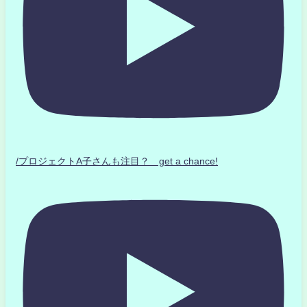
/プロジェクトA子さんも注目？ get a chance!