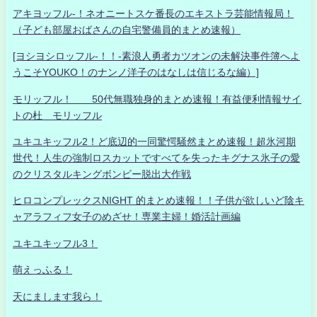
アキヨッフル-！ネオニートスケ番長のエキストラ芸能情報局！
（子ども部屋おばさんの自宅警備員的まとめ速報）
[ヨシヨシロッフル-！！-素浪人勇者カツオンの未解決事件簿へよ
うこそYOUKO！のナンノ洋子のはなしは信じるな編）]
モリッフル！ 50代無職独身的まとめ速報！有益便利情報サイ
トの杜 モリッフル
ユキユキッフル2！ど底辺的一同驚愕騒然まとめ速報！超氷河期
世代！人生の強制ロスカットですべてを失ったキグナス氷子の愛
のクリスタルキングボンビー脱出大作戦
ヒロコンプレックスNIGHT 的まとめ速報！！子供が欲しいど陰キ
ャアラフィフ女子のめざせ！専業主婦！婚活計画編
ユキユキッフル3！
萌えっふる！
天にまします我ら！