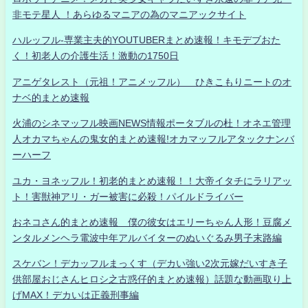
非モテ星人 ！あらゆるマニアの為のマニアックサイト
ハルッフル-専業主夫的YOUTUBERまとめ速報！キモデブおた
く！初老人の介護生活！激動の1750日
アニゲタレスト（元祖！アニメッフル） ひきこもりニートのオ
ナベ的まとめ速報
火浦のシネマッフル映画NEWS情報ポータブルの杜！オネエ管理
人オカマちゃんの鬼女的まとめ速報!オカマッフルアタックナンバ
ーハーフ
ユカ・ヨネッフル！初老的まとめ速報！！大帝イタチにラリアッ
ト！害獣神アリ・ガー被害に必殺！パイルドライバー
おネコさん的まとめ速報 僕の彼女はエリーちゃん人形！豆腐メ
ンタルメンヘラ電波中年アルバイターのぬいぐるみ男子末路編
スケバン！デカッフルまっくす（デカい強い2次元嫁だいすき子
供部屋おじさんヒロシ之古惑仔的まとめ速報）話題な動画取り上
げMAX！デカいは正義刑事編