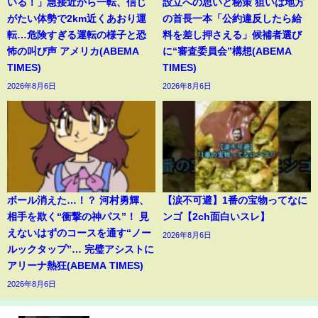
いる！」急接近から一転、信じ
設立への思いと秘策 狙いは地方
がたい体勢で2km近くあおり運
の首長一本「公約違反したら給
転…危険すぎる運転の様子と恐
料を差し押さえる」候補者選び
怖の叫び声 アメリカ(ABEMA
に“審査委員会”構想(ABEMA
TIMES)
TIMES)
2026年8月6日
2026年8月6日
ボール消えた…！？ 河村勇輝、
【涙不可避】1番の宝物ってなに
相手を欺く“衝撃の神パス”！ 見
ンゴ【2ch面白いスレ】
えないはずのコースを通す“ノー
2026年8月6日
ルックタップ”… 完璧アシストに
アリーナ熱狂(ABEMA TIMES)
2026年8月6日