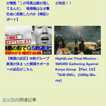
が憤怒「この写真は誰が流し
が決定！！
てるんだ」 怪情報はなぜ裏
社会に拡散したのか【検証レ
ポート】
未分類
未分類
【韓国の反応】W杯グループ
High&Low: Final Mission -
敗退が決まった韓国サポータ
SWORD Gathering Against
ーの反応がこちら
Kuryu Group 【Part. 1/2】
『SUB ENG』 [1080p Blu-
ray]
未分類
の関連記事