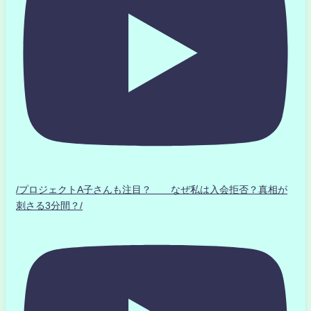
/プロジェクトA子さんも注目？ なぜ私は入会拒否？真相が
刺さる3分間？/