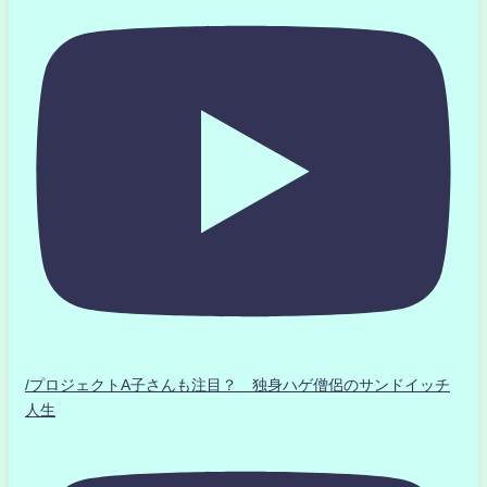
/プロジェクトA子さんも注目？ 独身ハゲ僧侶のサンドイッチ
人生