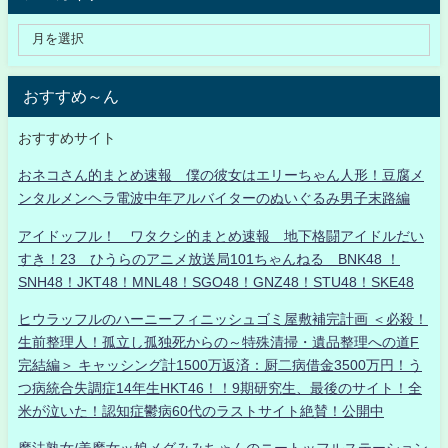
おすすめ～ん
おすすめサイト
おネコさん的まとめ速報 僕の彼女はエリーちゃん人形！豆腐メ
ンタルメンヘラ電波中年アルバイターのぬいぐるみ男子末路編
アイドッフル！ ワタクシ的まとめ速報 地下格闘アイドルだい
すき！23 ひうらのアニメ放送局101ちゃんねる BNK48 ！
SNH48！JKT48！MNL48！SGO48！GNZ48！STU48！SKE48
ヒウラッフルのハーニーフィニッシュゴミ屋敷補完計画 ＜必殺！
生前整理人！孤立し孤独死からの～特殊清掃・遺品整理への道F
完結編＞ キャッシング計1500万返済：厨二病借金3500万円！う
つ病統合失調症14年生HKT46！！9期研究生、最後のサイト！全
米が泣いた！認知症鬱病60代のラストサイト絶賛！公開中