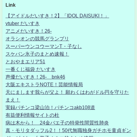
Link
【アイドルだいすき！2】「IDOL DAISUKI！」
vtuber だいすき
アニメだいすき！26-
オラシオンの競馬グランプリ
スーパーウンコウーマンT・子なし
スケバン氷子のまとめ速報！
とおやまエリア51
一番くじ福袋 だいすき
声優だいすき！26- bnk46
大阪エキストラNOTE！芸能情報局
天にまします我らが父よ！ 願わくはわがドル円を守りた
まえ！
実録パチンコ梁山泊！パチンコakb108道
有益便利情報サイトの杜
病は木から！ 24金バエ子の特発性間質性肺炎
真・モリタダッフル2！！50代無職独身ガチホモ童貞ギン