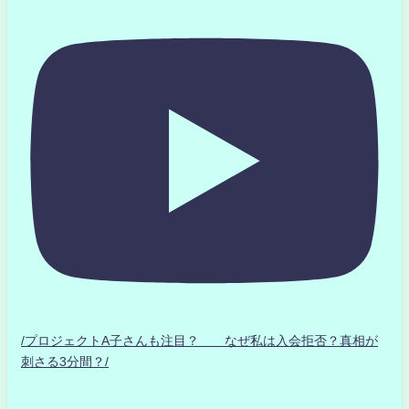
/プロジェクトA子さんも注目？ なぜ私は入会拒否？真相が
刺さる3分間？/