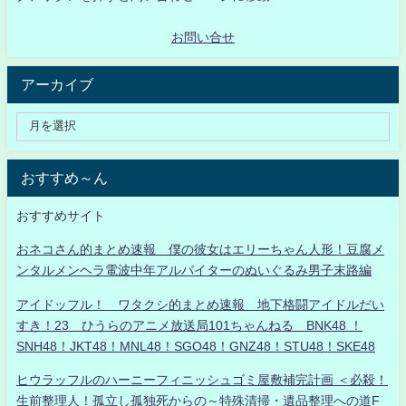
お問い合せ
アーカイブ
おすすめ～ん
おすすめサイト
おネコさん的まとめ速報 僕の彼女はエリーちゃん人形！豆腐メ
ンタルメンヘラ電波中年アルバイターのぬいぐるみ男子末路編
アイドッフル！ ワタクシ的まとめ速報 地下格闘アイドルだい
すき！23 ひうらのアニメ放送局101ちゃんねる BNK48 ！
SNH48！JKT48！MNL48！SGO48！GNZ48！STU48！SKE48
ヒウラッフルのハーニーフィニッシュゴミ屋敷補完計画 ＜必殺！
生前整理人！孤立し孤独死からの～特殊清掃・遺品整理への道F