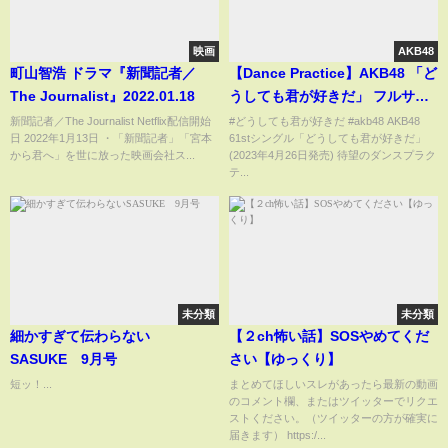
映画
AKB48
町山智浩 ドラマ『新聞記者／
【Dance Practice】AKB48 「ど
The Journalist』2022.01.18
うしても君が好きだ」 フルサイ
ズver
新聞記者／The Journalist Netflix配信開始
#どうしても君が好きだ #akb48 AKB48
日 2022年1月13日 ・「新聞記者」「宮本
61stシングル「どうしても君が好きだ」
から君へ」を世に放った映画会社ス...
(2023年4月26日発売) 待望のダンスプラク
テ...
未分類
未分類
細かすぎて伝わらない
【２ch怖い話】SOSやめてくだ
SASUKE 9月号
さい【ゆっくり】
短ッ！...
まとめてほしいスレがあったら最新の動画
のコメント欄、またはツイッターでリクエ
ストください。（ツイッターの方が確実に
届きます） https:/...