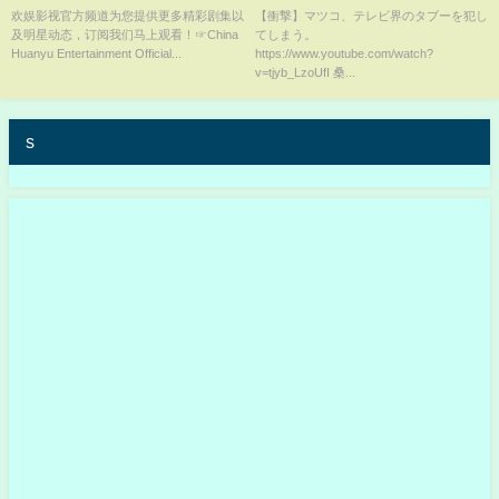
的秘密 Consummation】| #欢娱
欢娱影视官方频道为您提供更多精彩剧集以
【衝撃】マツコ、テレビ界のタブーを犯し
及明星动态，订阅我们马上观看！☞China
てしまう。
影视
Huanyu Entertainment Official...
https://www.youtube.com/watch?
v=tjyb_LzoUfI 桑...
s