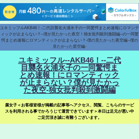
ユキミッフルAKB46！-二代目襲名火浦氷子の一同驚愕まとめ速報にロマンテ
ィックが止まらない？--僕が見たかった夜空！独女批判殺到激闘編--の一同驚
愕まとめ速報にロマンティックが止まらない？-僕の見たかった夜空編--僕の
見たかった星空編-
ユキミッフル--AKB46！--二代
目襲名火浦氷子の一同驚愕ま
とめ速報！にロマンティック
が止まらない？僕が見たかっ
た夜空-独女批判殺到激闘編
腐女子＜お客様皆様が掲載の記事等へアクセス、閲覧、こちらのサービ
スを利用される事でかろうじて運営できています＞本日は足元が悪い中
ご足労頂き誠に有難うございます。