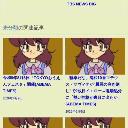
TBS NEWS DIG
未分類
の関連記事
令和8年8月8日「TOKYOおうえ
「軽率だな」浦和10番マテウ
んフェスタ」開催(ABEMA
ス・サヴィオが“最悪の突き倒
TIMES)
し”で2枚目イエロー→退場処分
に「熱い性格が裏目に出たか」
2026年8月9日
(ABEMA TIMES)
2026年8月8日