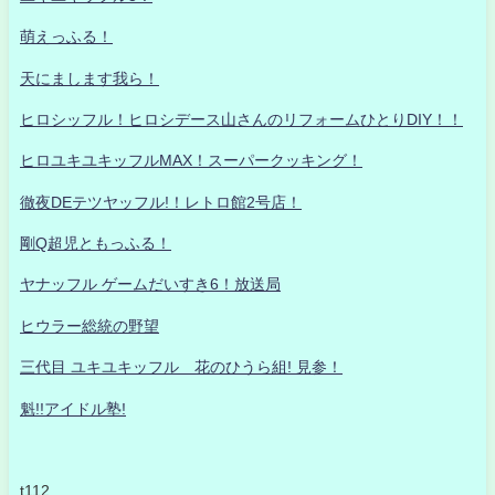
萌えっふる！
天にまします我ら！
ヒロシッフル！ヒロシデース山さんのリフォームひとりDIY！！
ヒロユキユキッフルMAX！スーパークッキング！
徹夜DEテツヤッフル!！レトロ館2号店！
剛Q超児ともっふる！
ヤナッフル ゲームだいすき6！放送局
ヒウラー総統の野望
三代目 ユキユキッフル 花のひうら組! 見参！
魁!!アイドル塾!
t112