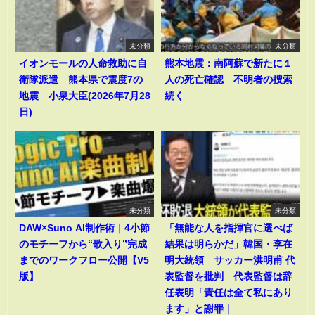
未分類
未分類
イオンモールの人命救助に自
熊本地震：南阿蘇で新たに１
衛隊派遣 熊本県で震度7の
人の死亡確認 不明者の捜索
地震 小泉大臣(2026年7月28
続く
日)
未分類
未分類
DAW×Suno AI制作術｜4小節
「無能な人を指揮官に選べば
のモチーフから“歌入り”完成
結果は明らかだ」韓国・李在
までのワークフロー公開【V5
明大統領 サッカー洪明甫 代
版】
表監督を批判 代表監督は辞
任表明「責任は全て私にあり
ます」と謝罪｜