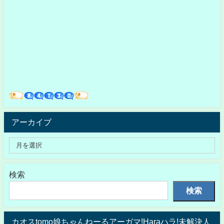
アーカイブ
検索
検索
カオスtomo娘ちゃんねーるアーガマ!Haraハラ!未解決人