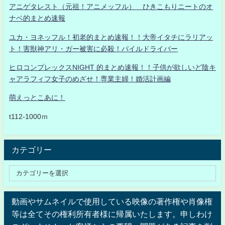
アニゲタレスト（元祖！アニメッフル） ひきこもりニートのオ
ナベ的まとめ速報
ユカ・ヨネッフル！初老的まとめ速報！！大帝イタチにラリアッ
ト！害獣神アリ・ガー被害に必殺！パイルドライバー
ヒロコンプレックスNIGHT 的まとめ速報！！子供が欲しいど陰キ
ャアラフィフ女子のめざせ！専業主婦！婚活計画編
萌えっとこあに！
t112-1000ｍ
カテゴリー
動画やサムネイルで使用している映像の著作権や肖像権
等は全てその権利所有者様に帰属いたします。申しわけ