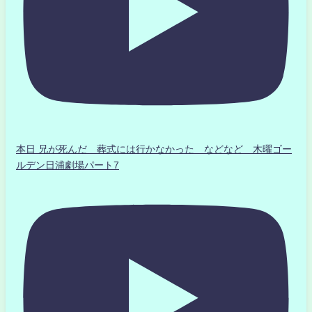
本日 兄が死んだ 葬式には行かなかった などなど 木曜ゴー
ルデン日浦劇場パート7