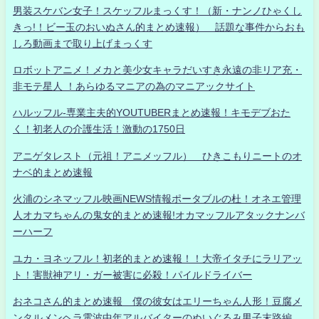
男装スケバン女子！スケッフルまっくす！（新・ナンノひゃくし
きっ!！ビー玉のおいぬさん的まとめ速報） 話題な事件からおも
しろ動画まで取り上げまっくす
ロボットアニメ！メカと美少女キャラだいすき永遠の非リア充・
非モテ星人 ！あらゆるマニアの為のマニアックサイト
ハルッフル-専業主夫的YOUTUBERまとめ速報！キモデブおた
く！初老人の介護生活！激動の1750日
アニゲタレスト（元祖！アニメッフル） ひきこもりニートのオ
ナベ的まとめ速報
火浦のシネマッフル映画NEWS情報ポータブルの杜！オネエ管理
人オカマちゃんの鬼女的まとめ速報!オカマッフルアタックナンバ
ーハーフ
ユカ・ヨネッフル！初老的まとめ速報！！大帝イタチにラリアッ
ト！害獣神アリ・ガー被害に必殺！パイルドライバー
おネコさん的まとめ速報 僕の彼女はエリーちゃん人形！豆腐メ
ンタルメンヘラ電波中年アルバイターのぬいぐるみ男子末路編