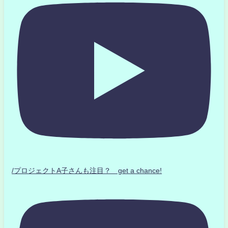
/プロジェクトA子さんも注目？ get a chance!