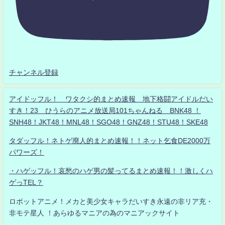
チャンネル登録
アイドッフル！ ワタクシ的まとめ速報 地下格闘アイドルだい
すき！23 ひうらのアニメ放送局101ちゃんねる BNK48 ！
SNH48！JKT48！MNL48！SGO48！GNZ48！STU48！SKE48
タダッフル！ネトゲ廃人的まとめ速報！！ネット乞食DE2000万
パワーズ！
・ハゲッフル！哀愁のハゲ男の髪ってるまとめ速報！！激しくハ
ゲっTEL？
ロボットアニメ！メカと美少女キャラだいすき永遠の非リア充・
非モテ星人 ！あらゆるマニアの為のマニアックサイト