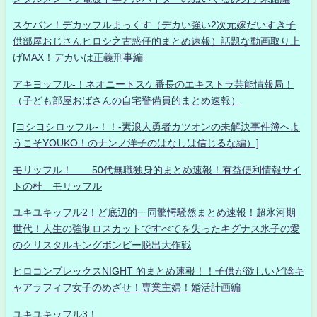
スケバン！デカッフルまっくす（デカい強い2次元嫁だいすき子
供部屋おじさんヒロシ之古惑仔的まとめ速報）話題な動画取り上
げMAX！デカいは正義刑事編
アキヨッフル-！ネオニートスケ番長のエキストラ芸能情報局！
（子ども部屋おばさんの自宅警備員的まとめ速報）
[ヨシヨシロッフル-！！-素浪人勇者カツオンの未解決事件簿へよ
うこそYOUKO！のナンノ洋子のはなしは信じるな編）]
モリッフル！ 50代無職独身的まとめ速報！有益便利情報サイ
トの杜 モリッフル
ユキユキッフル2！ど底辺的一同驚愕騒然まとめ速報！超氷河期
世代！人生の強制ロスカットですべてを失ったキグナス氷子の愛
のクリスタルキングボンビー脱出大作戦
ヒロコンプレックスNIGHT 的まとめ速報！！子供が欲しいど陰キ
ャアラフィフ女子のめざせ！専業主婦！婚活計画編
ユキユキッフル3！