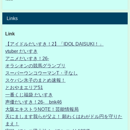
Links
Link
【アイドルだいすき！2】「IDOL DAISUKI！」
vtuber だいすき
アニメだいすき！26-
オラシオンの競馬グランプリ
スーパーウンコウーマンT・子なし
スケバン氷子のまとめ速報！
とおやまエリア51
一番くじ福袋 だいすき
声優だいすき！26- bnk46
大阪エキストラNOTE！芸能情報局
天にまします我らが父よ！ 願わくはわがドル円を守りた
まえ！