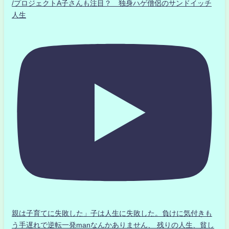
/プロジェクトA子さんも注目？ 独身ハゲ僧侶のサンドイッチ
人生
親は子育てに失敗した」子は人生に失敗した。負けに気付きも
う手遅れで逆転一発manなんかありません、 残りの人生、貧し