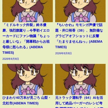
「ミドルキック炸裂」鈴木優
『ちいかわ』モモンガ声優で話
磨、強烈腹蹴り→今季初イエロ
題・井口裕香（38）、無防備な
ーカードにファン物議「ちょっ
グラビアオフショットに反響
と厳しいな」「開幕戦からお祖
「たまりませんねっ」(ABEMA
母様に怒られる」(ABEMA
TIMES)
TIMES)
2026年8月8日
2026年8月8日
ひまわり40万本が見ごろ 山梨・
元トラック運転手（64）AIを活
北杜市(ABEMA TIMES)
用して絶品バーガーのレシピ考