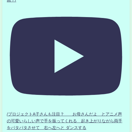
画？/
/プロジェクトA子さんも注目？ お母さんだよ とアニメ声
の可愛いらしい声で手を振ってくれる 起き上がりながら両手
をパタパタさせて 右へ左へと ダンスする