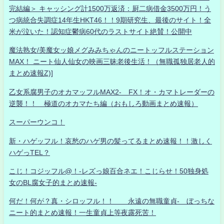
完結編＞ キャッシング計1500万返済：厨二病借金3500万円！う
つ病統合失調症14年生HKT46！！9期研究生、最後のサイト！全
米が泣いた！認知症鬱病60代のラストサイト絶賛！公開中
魔法熟女/美魔女ッ娘メグみみちゃんのニートッフルステーション
MAX！ ニート仙人仙女の映画三昧老後生活！（無職孤独居老人的
まとめ速報Z)]
乙女系腐男子のオカマッフルMAX2- FX！オ・カマトレーダーの
逆襲！！ 極道のオカマたち編（おもしろ動画まとめ速報）
スーパーウンコ！
新・ハゲッフル！哀愁のハゲ男の髪ってるまとめ速報！！激しく
ハゲっTEL？
こじ！コジッフル@！-レズっ娘百合ネエ！こじらせ！50独身処
女のBL腐女子的まとめ速報-
何だ！何が？真・シロッフル！！ 永遠の無職童貞- ぼっちな
ニート的まとめ速報！一生童貞上等夜露死苦！