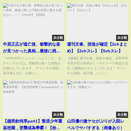
未分類
未分類
中居正広が逃亡後、衝撃的な姿
週刊文春、捏造が確定【2chまと
が見つかった真相…最後に残し
め】【2chスレ】【5chスレ】
た手紙の内容に驚きを隠せな
『HYAHOO!!ニュース』へようこそ。 当
【速報】週刊文春、捏造が確定、永野芽郁
チャンネルでは、芸能界の様々な情報を
＆田中圭の両者がＬＩＮＥトーク報道を否
い…！！【SMAP】【芸能】
お届けしていきます。 チャンネル登録。
定 ご視聴ありがとうございます！ チャン
高評価もぜひ、お願い...
ネル登録、高評価、コメン...
未分類
未分類
【趙奕欽纯享part1】叛逆少年重
山田優の激ヤセがぶりが入院レ
返校園，逆襲成為學霸！【拾光
ベルでヤバすぎる（画像あり）