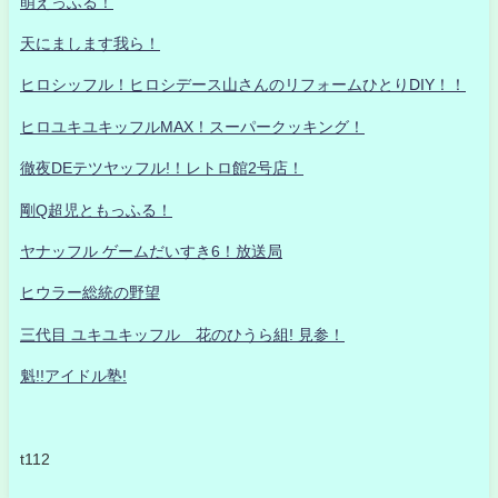
萌えっふる！
天にまします我ら！
ヒロシッフル！ヒロシデース山さんのリフォームひとりDIY！！
ヒロユキユキッフルMAX！スーパークッキング！
徹夜DEテツヤッフル!！レトロ館2号店！
剛Q超児ともっふる！
ヤナッフル ゲームだいすき6！放送局
ヒウラー総統の野望
三代目 ユキユキッフル 花のひうら組! 見参！
魁!!アイドル塾!
t112