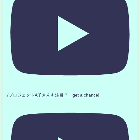
/プロジェクトA子さんも注目？ get a chance!