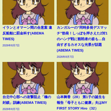
イランとオマーン間の合意案 違
カンガルーの“同時多発デスマッ
反船舶に罰金科す(ABEMA
チ”勃発！しっぽを押さえた2対1
TIMES)
のハンデ戦に観戦者の姿も…自
由すぎるカオスな光景が話題
2026年8月7日
(ABEMA TIMES)
2026年8月7日
台北中心部への攻撃阻止「橋の
山本舞香（28） 第1子の誕生を
封鎖」訓練(ABEMA TIMES)
報告「母子ともに健康」夫はMY
FIRST STORY Hiro（32）
2026年8月7日