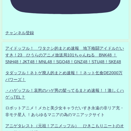
チャンネル登録
アイドッフル！ ワタクシ的まとめ速報 地下格闘アイドルだい
すき！23 ひうらのアニメ放送局101ちゃんねる BNK48 ！
SNH48！JKT48！MNL48！SGO48！GNZ48！STU48！SKE48
タダッフル！ネトゲ廃人的まとめ速報！！ネット乞食DE2000万
パワーズ！
・ハゲッフル！哀愁のハゲ男の髪ってるまとめ速報！！激しくハ
ゲっTEL？
ロボットアニメ！メカと美少女キャラだいすき永遠の非リア充・
非モテ星人 ！あらゆるマニアの為のマニアックサイト
アニゲタレスト（元祖！アニメッフル） ひきこもりニートのオ