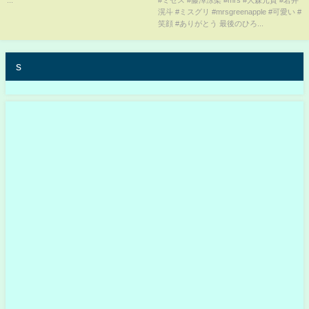
滉斗 #ミスグリ #mrsgreenapple #可愛い #
元貴#藤澤涼架#若井滉斗#ミセス
笑顔 #ありがとう 最後のひろ...
#ミスグリ#可愛い#流行り
s