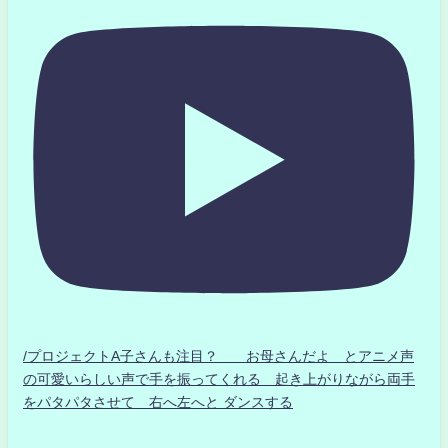
/プロジェクトA子さんも注目？ お母さんだよ とアニメ声
の可愛いらしい声で手を振ってくれる 起き上がりながら両手
をパタパタさせて 右へ左へと ダンスする