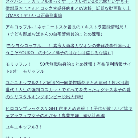
スケバン！デカッフルまっくす（デカい強い2次元嫁だいすき子
供部屋おじさんヒロシ之古惑仔的まとめ速報）話題な動画取り上
げMAX！デカいは正義刑事編
アキヨッフル-！ネオニートスケ番長のエキストラ芸能情報局！
（子ども部屋おばさんの自宅警備員的まとめ速報）
[ヨシヨシロッフル-！！-素浪人勇者カツオンの未解決事件簿へよ
うこそYOUKO！のナンノ洋子のはなしは信じるな編）]
モリッフル！ 50代無職独身的まとめ速報！有益便利情報サイ
トの杜 モリッフル
ユキユキッフル2！ど底辺的一同驚愕騒然まとめ速報！超氷河期
世代！人生の強制ロスカットですべてを失ったキグナス氷子の愛
のクリスタルキングボンビー脱出大作戦
ヒロコンプレックスNIGHT 的まとめ速報！！子供が欲しいど陰キ
ャアラフィフ女子のめざせ！専業主婦！婚活計画編
ユキユキッフル3！