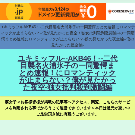
ユキミッフルAKB46！-二代目襲名火浦氷子の一同驚愕まとめ速報にロマンテ
ィックが止まらない？--僕が見たかった夜空！独女批判殺到激闘編--の一同驚
愕まとめ速報にロマンティックが止まらない？-僕の見たかった夜空編--僕の
見たかった星空編-
ユキミッフル--AKB46！--二代
目襲名火浦氷子の一同驚愕ま
とめ速報！にロマンティック
が止まらない？僕が見たかっ
た夜空-独女批判殺到激闘編
腐女子＜お客様皆様が掲載の記事等へアクセス、閲覧、こちらのサービ
スを利用される事でかろうじて運営できています＞本日は足元が悪い中
ご足労頂き誠に有難うございます。