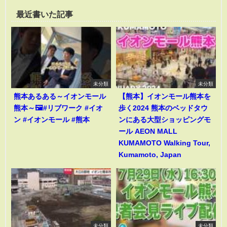
最近書いた記事
未分類
未分類
熊本あるある～イオンモール
【熊本】イオンモール熊本を
熊本～🖼️#リブワーク #イオ
歩く2024 熊本のベッドタウ
ン #イオンモール #熊本
ンにある大型ショッピングモ
ール AEON MALL
KUMAMOTO Walking Tour,
Kumamoto, Japan
未分類
未分類