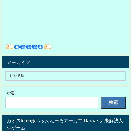
アーカイブ
検索
検索
カオスtomo娘ちゃんねーるアーガマ!Haraハラ!未解決人
生ゲーム