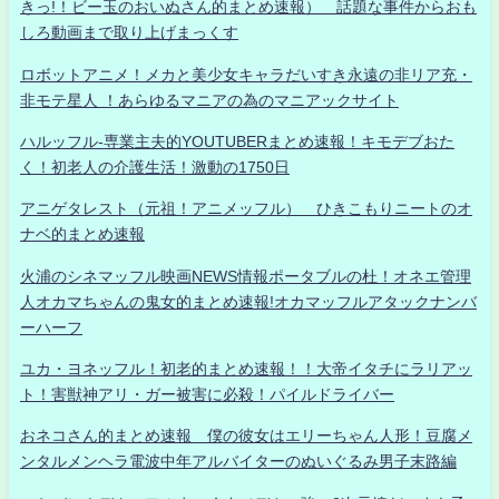
きっ!！ビー玉のおいぬさん的まとめ速報） 話題な事件からおも
しろ動画まで取り上げまっくす
ロボットアニメ！メカと美少女キャラだいすき永遠の非リア充・
非モテ星人 ！あらゆるマニアの為のマニアックサイト
ハルッフル-専業主夫的YOUTUBERまとめ速報！キモデブおた
く！初老人の介護生活！激動の1750日
アニゲタレスト（元祖！アニメッフル） ひきこもりニートのオ
ナベ的まとめ速報
火浦のシネマッフル映画NEWS情報ポータブルの杜！オネエ管理
人オカマちゃんの鬼女的まとめ速報!オカマッフルアタックナンバ
ーハーフ
ユカ・ヨネッフル！初老的まとめ速報！！大帝イタチにラリアッ
ト！害獣神アリ・ガー被害に必殺！パイルドライバー
おネコさん的まとめ速報 僕の彼女はエリーちゃん人形！豆腐メ
ンタルメンヘラ電波中年アルバイターのぬいぐるみ男子末路編