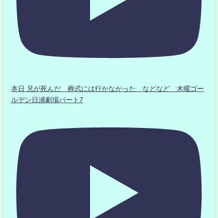
本日 兄が死んだ 葬式には行かなかった などなど 木曜ゴー
ルデン日浦劇場パート7