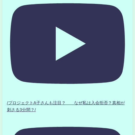
/プロジェクトA子さんも注目？ なぜ私は入会拒否？真相が
刺さる3分間？/