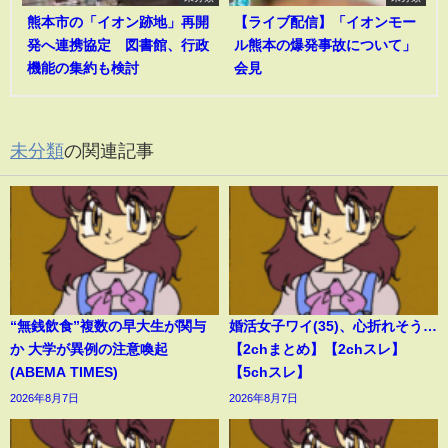
熊本市の「イオン跡地」再開
【ライブ配信】「イオンモー
発へ連携協定 図書館、行政
ル熊本の爆発事故について」
機能の集約も検討
会見
未分類
の関連記事
“無銭飲食”複数の早大生が関与
婚活女子ワイ(35)、心折れそう…
か 大学が異例の注意喚起
【2chまとめ】【2chスレ】
(ABEMA TIMES)
【5chスレ】
2026年8月7日
2026年8月7日