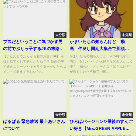
未分類
未分類
ブスだということに気づかず男
かまいたちの知らんけど 動
の前でぶりっ子するJKの末路..
画 仲良し同期大集合で那須旅
行へ 1月3日
【ナたんとウたんから愛のお告げ❤️】 今
かまいたちの知らんけど 2024年1月3日
日も見てくれてありがとね？？ 動画の中
内容：おしゃべりが大好きな関西人がよく
で好きなシーンやキャラクターがいたらコ
使う「知らんけど」そんな「知らんけど」
メントで教えて欲しい?✨...
が添えられた不確定で曖...
未分類
未分類
ぱるぱる 緊急放送 最上あいさん
ひろぱバージョン✨最後のすんご
について
い好き【Mrs.GREEN APPLE】
若井滉斗#mrsgreenapple#大森
...
#ミセス #藤澤涼架 #mrs #大森元貴 #若井