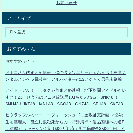
お問い合せ
アーカイブ
おすすめ～ん
おすすめサイト
おネコさん的まとめ速報 僕の彼女はエリーちゃん人形！豆腐メ
ンタルメンヘラ電波中年アルバイターのぬいぐるみ男子末路編
アイドッフル！ ワタクシ的まとめ速報 地下格闘アイドルだい
すき！23 ひうらのアニメ放送局101ちゃんねる BNK48 ！
SNH48！JKT48！MNL48！SGO48！GNZ48！STU48！SKE48
ヒウラッフルのハーニーフィニッシュゴミ屋敷補完計画 ＜必殺！
生前整理人！孤立し孤独死からの～特殊清掃・遺品整理への道F
完結編＞ キャッシング計1500万返済：厨二病借金3500万円！う