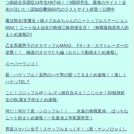
つ病統合失調症14年生HKT46！！9期研究生、最後のサイト！全
米が泣いた！認知症鬱病60代のラストサイト絶賛！公開中
魔法熟女/美魔女ッ娘メグみみちゃんのニートッフルステーション
MAX！ ニート仙人仙女の映画三昧老後生活！（無職孤独居老人的
まとめ速報Z)]
乙女系腐男子のオカマッフルMAX2- FX！オ・カマトレーダーの
逆襲！！ 極道のオカマたち編（おもしろ動画まとめ速報）
スーパーウンコ！
新・ハゲッフル！哀愁のハゲ男の髪ってるまとめ速報！！激しく
ハゲっTEL？
こじ！コジッフル@！-レズっ娘百合ネエ！こじらせ！50独身処
女のBL腐女子的まとめ速報-
何だ！何が？真・シロッフル！！ 永遠の無職童貞- ぼっちな
ニート的まとめ速報！一生童貞上等夜露死苦！
男装スケバン女子！スケッフルまっくす！（新・ナンノひゃくし