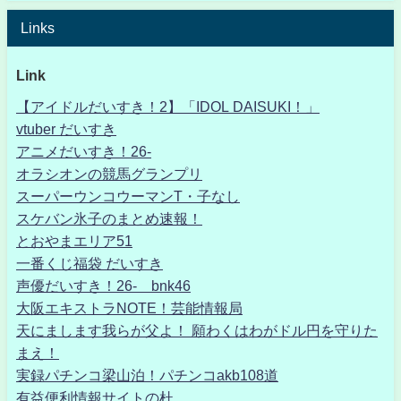
Links
Link
【アイドルだいすき！2】「IDOL DAISUKI！」
vtuber だいすき
アニメだいすき！26-
オラシオンの競馬グランプリ
スーパーウンコウーマンT・子なし
スケバン氷子のまとめ速報！
とおやまエリア51
一番くじ福袋 だいすき
声優だいすき！26- bnk46
大阪エキストラNOTE！芸能情報局
天にまします我らが父よ！ 願わくはわがドル円を守りた
まえ！
実録パチンコ梁山泊！パチンコakb108道
有益便利情報サイトの杜