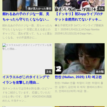
僕が見たかった青空
文化
頼れるあの子のドジな一面、見
【ドッキリ】初Zeppライブのチ
ちゃったら守りたくならない？
ケット全然売れてないドッキリ
🥺💓
したら修羅場になったｗ【史上
頼れるあの子のドジな一面、見ちゃったら
◆女子研究大学 1stワンマンライブ開催決
守りたくならない？ 完璧に見える姿との
定！ 2025年1月4日(土)＠Zepp Namba
最恐】
ギャップに、思わず笑って、ちょっと愛お
2025年1月12日(日)＠Zepp Han...
しくなる。 その不器用さに...
文化
未分類
イスラエルがこのタイミングで
한란 (Hallan, 2025) 1차 예고편
イランを攻撃した理由…
한란 / Hallan 연출: 하명미 각본: 하명미 출
연: 김향기, 김민채 외 제작: 웬에버스튜디
当チャンネルでは日本が誇る凄いエピソー
오, 언제라도(제주) 제공: 웬...
ドをご紹介しています。 応援していただ
けると幸いです。 音声：VOICEVOX:四国
めたん ※当チャン...