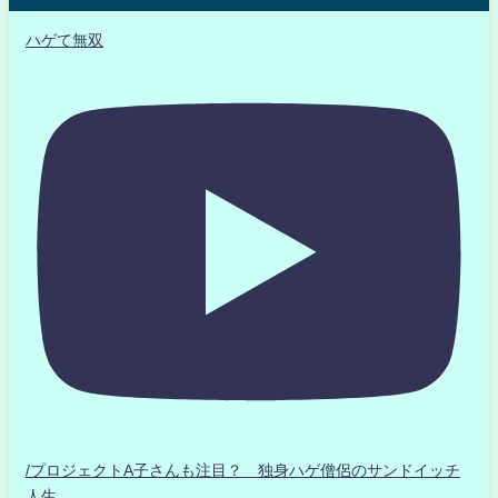
ハゲて無双
/プロジェクトA子さんも注目？ 独身ハゲ僧侶のサンドイッチ
人生