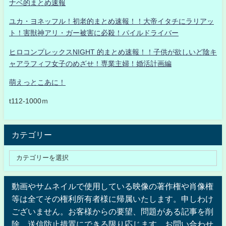
ナベ的まとめ速報
ユカ・ヨネッフル！初老的まとめ速報！！大帝イタチにラリアッ
ト！害獣神アリ・ガー被害に必殺！パイルドライバー
ヒロコンプレックスNIGHT 的まとめ速報！！子供が欲しいど陰キ
ャアラフィフ女子のめざせ！専業主婦！婚活計画編
萌えっとこあに！
t112-1000ｍ
カテゴリー
動画やサムネイルで使用している映像の著作権や肖像権
等は全てその権利所有者様に帰属いたします。申しわけ
ございません。お客様からの要望、問題がある記事を削
除、送信防止措置にできる限り応じます。お問い合わせ