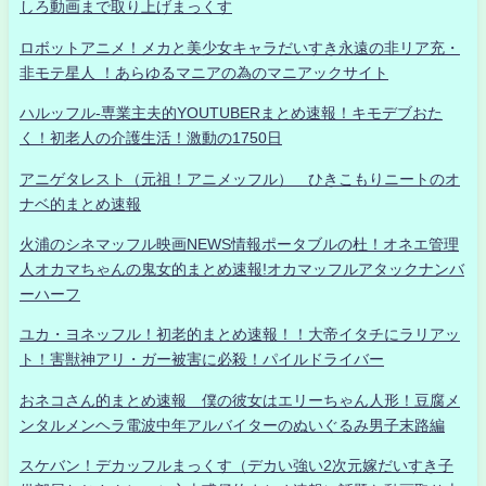
しろ動画まで取り上げまっくす
ロボットアニメ！メカと美少女キャラだいすき永遠の非リア充・
非モテ星人 ！あらゆるマニアの為のマニアックサイト
ハルッフル-専業主夫的YOUTUBERまとめ速報！キモデブおた
く！初老人の介護生活！激動の1750日
アニゲタレスト（元祖！アニメッフル） ひきこもりニートのオ
ナベ的まとめ速報
火浦のシネマッフル映画NEWS情報ポータブルの杜！オネエ管理
人オカマちゃんの鬼女的まとめ速報!オカマッフルアタックナンバ
ーハーフ
ユカ・ヨネッフル！初老的まとめ速報！！大帝イタチにラリアッ
ト！害獣神アリ・ガー被害に必殺！パイルドライバー
おネコさん的まとめ速報 僕の彼女はエリーちゃん人形！豆腐メ
ンタルメンヘラ電波中年アルバイターのぬいぐるみ男子末路編
スケバン！デカッフルまっくす（デカい強い2次元嫁だいすき子