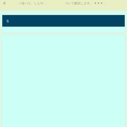
者 ⇒金バエ、しんや...
ついて解説します。 ▼▼▼...
s