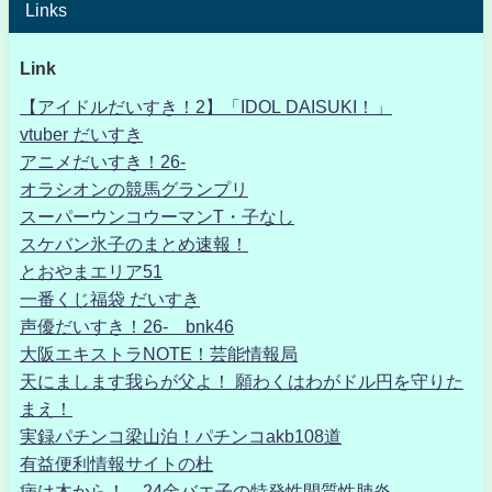
Links
Link
【アイドルだいすき！2】「IDOL DAISUKI！」
vtuber だいすき
アニメだいすき！26-
オラシオンの競馬グランプリ
スーパーウンコウーマンT・子なし
スケバン氷子のまとめ速報！
とおやまエリア51
一番くじ福袋 だいすき
声優だいすき！26- bnk46
大阪エキストラNOTE！芸能情報局
天にまします我らが父よ！ 願わくはわがドル円を守りた
まえ！
実録パチンコ梁山泊！パチンコakb108道
有益便利情報サイトの杜
病は木から！ 24金バエ子の特発性間質性肺炎