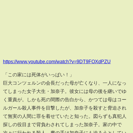
https://www.youtube.com/watch?v=9DT9FOXdPZU
「この家には死体がいっぱい！」
巨大コンツェルンの会長だった母が亡くなり、一人になっ
てしまった女子大生・加奈子。彼女には母の後を継いでゆ
く重責が。しかも死の間際の告白から、かつては母はコー
ルガール殺人事件を目撃したが、加奈子を殺すと脅迫され
て無実の人間に罪を着せていたと知った。図らずも真犯人
探しの役目まで背負わされてしまった加奈子。家の中で
次々に行われる殺人。魔の手は加奈子にも迫ろうとしてい