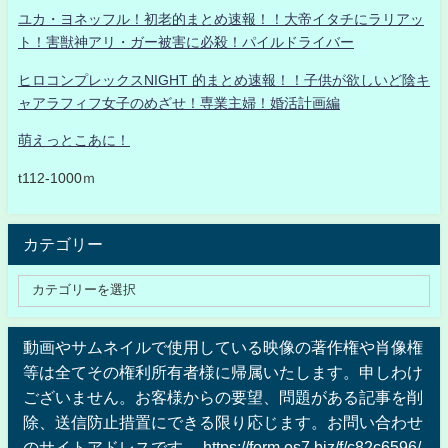
ユカ・ヨネッフル！初老的まとめ速報！！大帝イタチにラリアッ
ト！害獣神アリ・ガー被害に必殺！パイルドライバー
ヒロコンプレックスNIGHT 的まとめ速報！！子供が欲しいど陰キ
ャアラフィフ女子のめざせ！専業主婦！婚活計画編
萌えっとこあに！
t112-1000ｍ
カテゴリー
動画やサムネイルで使用している映像の著作権や肖像権
等は全てその権利所有者様に帰属いたします。申しわけ
ございません。お客様からの要望、問題がある記事を削
除、送信防止措置にできる限り応じます。お問い合わせ
のサイトアドレスです。 https://form.os7.biz/f/c82c6596/