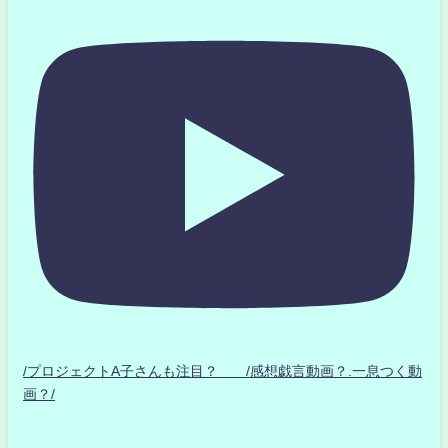
/プロジェクトA子さんも注目？ /感想戯言動画？.一息つく動
画？/