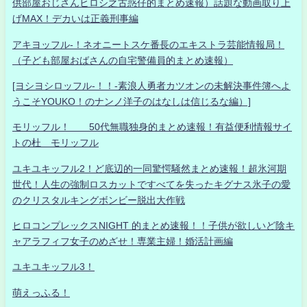
供部屋おじさんヒロシ之古惑仔的まとめ速報）話題な動画取り上
げMAX！デカいは正義刑事編
アキヨッフル-！ネオニートスケ番長のエキストラ芸能情報局！
（子ども部屋おばさんの自宅警備員的まとめ速報）
[ヨシヨシロッフル-！！-素浪人勇者カツオンの未解決事件簿へよ
うこそYOUKO！のナンノ洋子のはなしは信じるな編）]
モリッフル！ 50代無職独身的まとめ速報！有益便利情報サイ
トの杜 モリッフル
ユキユキッフル2！ど底辺的一同驚愕騒然まとめ速報！超氷河期
世代！人生の強制ロスカットですべてを失ったキグナス氷子の愛
のクリスタルキングボンビー脱出大作戦
ヒロコンプレックスNIGHT 的まとめ速報！！子供が欲しいど陰キ
ャアラフィフ女子のめざせ！専業主婦！婚活計画編
ユキユキッフル3！
萌えっふる！