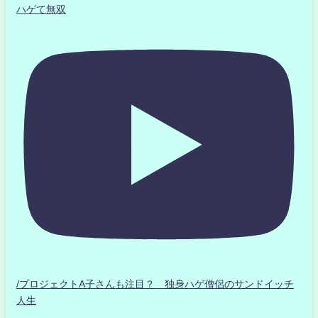
ハゲて無双
/プロジェクトA子さんも注目？ 独身ハゲ僧侶のサンドイッチ
人生