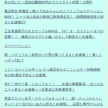
米が泣いた！認知症鬱病60代のラストサイト絶賛！公開中
魔法熟女/美魔女ッ娘メグみみちゃんのニートッフルステーション
MAX！ ニート仙人仙女の映画三昧老後生活！（無職孤独居老人的
まとめ速報Z)]
乙女系腐男子のオカマッフルMAX2- FX！オ・カマトレーダーの
逆襲！！ 極道のオカマたち編（おもしろ動画まとめ速報）
スーパーウンコ！
新・ハゲッフル！哀愁のハゲ男の髪ってるまとめ速報！！激しく
ハゲっTEL？
こじ！コジッフル@！-レズっ娘百合ネエ！こじらせ！50独身処
女のBL腐女子的まとめ速報-
何だ！何が？真・シロッフル！！ 永遠の無職童貞- ぼっちな
ニート的まとめ速報！一生童貞上等夜露死苦！
男装スケバン女子！スケッフルまっくす！（新・ナンノひゃくし
きっ!！ビー玉のおいぬさん的まとめ速報） 話題な事件からおも