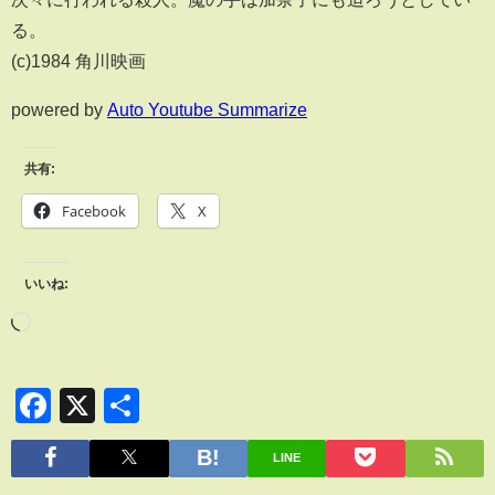
る。
(c)1984 角川映画
powered by
Auto Youtube Summarize
共有:
Facebook
X
いいね:
Facebook
X
共
有
LINE