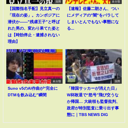
国際
未分類
【国際指名手配】見立真一の
【速報】佐藤二朗さん、つい
「現在の姿」。カンボジアに
にメディアの"闇"をバラして
潜伏か――"残虐王子"と呼ば
しまいとんでもない事態にな
れた男の、変わり果てた姿と
る...
は【時効停止・逮捕されない
理由】
未分類
国際
Suno v5のAI作曲が“完全に
「韓国サッカーが消えた日」
DTMを飲み込む”瞬間
W杯敗退で“怒号”飛び交うな
か帰国… 大統領も監督批判、
政府が特別監査に乗り出す事
態に｜TBS NEWS DIG