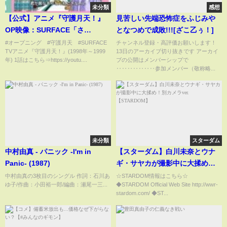
未分類
感想
【公式】アニメ『守護月天！』
見苦しい先端恐怖症をふじみや
OP映像：SURFACE「さ
となつめで成敗!!![ざこ乙ぅ！]
ぁ」/Mamotte Shugogetten!
#オープニング #守護月天 #SURFACE
チャンネル登録・高評価お願いします！
TVアニメ『守護月天！』(1998年～1999
13日のアーカイブ切り抜きです アーカイ
年) 1話はこちら⇒https://youtu....
ブの公開はメンバーシップで
‥‥‥‥‥‥‥参加メンバー（敬称略...
未分類
スターダム
中村由真 - パニック -I'm in
【スターダム】白川未奈とウナ
Panic- (1987)
ギ・サヤカが撮影中に大揉め！
別カメラver.【STARDOM】
中村由真の3枚目のシングル 作詞：石川あ
☆STARDOM情報はこちら☆
ゆ子/作曲：小田裕一郎/編曲：瀬尾一三...
◆STARDOM Official Web Site http://wwr-
stardom.com/ ◆ST...