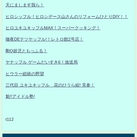
天にまします我ら！
ヒロシッフル！ヒロシデース山さんのリフォームひとりDIY！！
ヒロユキユキッフルMAX！スーパークッキング！
徹夜DEテツヤッフル!！レトロ館2号店！
剛Q超児ともっふる！
ヤナッフル ゲームだいすき6！放送局
ヒウラー総統の野望
三代目 ユキユキッフル 花のひうら組! 見参！
魁!!アイドル塾!
t112