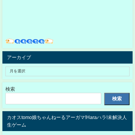
アーカイブ
検索
検索
カオスtomo娘ちゃんねーるアーガマ!Haraハラ!未解決人
生ゲーム