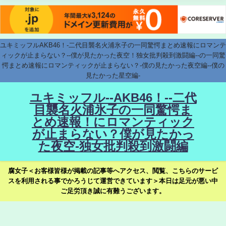
ユキミッフルAKB46！-二代目襲名火浦氷子の一同驚愕まとめ速報にロマンテ
ィックが止まらない？--僕が見たかった夜空！独女批判殺到激闘編--の一同驚
愕まとめ速報にロマンティックが止まらない？-僕の見たかった夜空編--僕の
見たかった星空編-
ユキミッフル--AKB46！--二代
目襲名火浦氷子の一同驚愕ま
とめ速報！にロマンティック
が止まらない？僕が見たかっ
た夜空-独女批判殺到激闘編
腐女子＜お客様皆様が掲載の記事等へアクセス、閲覧、こちらのサービ
スを利用される事でかろうじて運営できています＞本日は足元が悪い中
ご足労頂き誠に有難うございます。