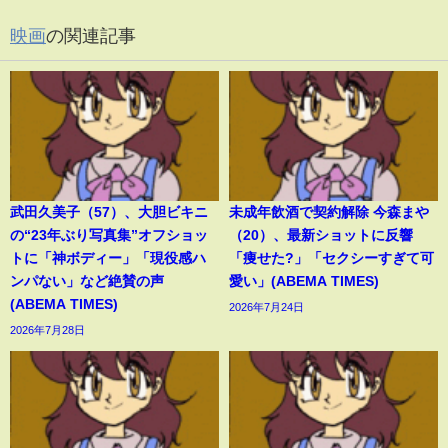
映画
の関連記事
武田久美子（57）、大胆ビキニ
未成年飲酒で契約解除 今森まや
の“23年ぶり写真集”オフショッ
（20）、最新ショットに反響
トに「神ボディー」「現役感ハ
「痩せた?」「セクシーすぎて可
ンパない」など絶賛の声
愛い」(ABEMA TIMES)
(ABEMA TIMES)
2026年7月24日
2026年7月28日