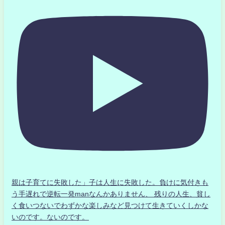
親は子育てに失敗した」子は人生に失敗した。負けに気付きも
う手遅れで逆転一発manなんかありません、 残りの人生、貧し
く食いつないでわずかな楽しみなど見つけて生きていくしかな
いのです。ないのです。