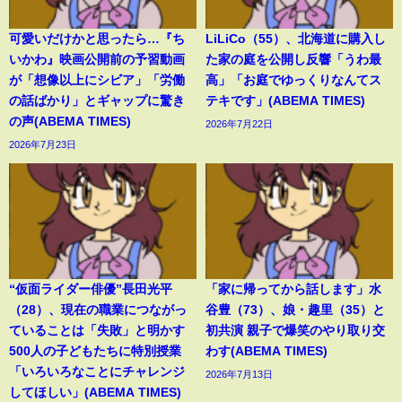
可愛いだけかと思ったら…『ち
LiLiCo（55）、北海道に購入し
いかわ』映画公開前の予習動画
た家の庭を公開し反響「うわ最
が「想像以上にシビア」「労働
高」「お庭でゆっくりなんてス
の話ばかり」とギャップに驚き
テキです」(ABEMA TIMES)
の声(ABEMA TIMES)
2026年7月22日
2026年7月23日
“仮面ライダー俳優”長田光平
「家に帰ってから話します」水
（28）、現在の職業につながっ
谷豊（73）、娘・趣里（35）と
ていることは「失敗」と明かす
初共演 親子で爆笑のやり取り交
500人の子どもたちに特別授業
わす(ABEMA TIMES)
「いろいろなことにチャレンジ
2026年7月13日
してほしい」(ABEMA TIMES)