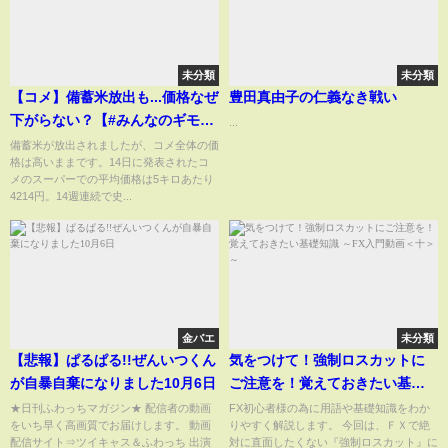
未分類
未分類
【コメ】備蓄米放出も...価格なぜ
豊田真由子の仁義なき戦い
下がらない？【#みんなのギモ
...
ン】
備蓄米が放出されましたが、コメ全体の価
格は高いままです。14日に発表されたコ
メのスーパーでの平均価格は5キロあたり
4214円。14週連続で史...
金バエ
未分類
【悲報】ぱるぱる!!ぜんいつくん
気をつけて！強制ロスカットに
が自暴自棄になりました10月6日
ご注意を！覚えておきたい基礎
知識 ～FX入門動画＜十＞～
★日刊ふわっちマガジン★ 配信者の動画
FX初心者様の為に用語や基礎知識をわか
をいち早く高画質でお届けします。 動画
りやすく解説します。 今回は、ＦＸで絶
配信サイト⇒ツイキャス＆ふわっち 出演
対に直面したくない『強制ロスカット』に