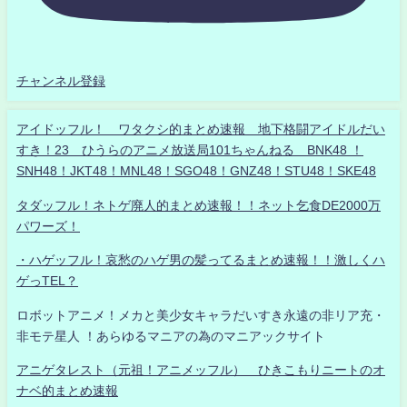
チャンネル登録
アイドッフル！ ワタクシ的まとめ速報 地下格闘アイドルだい
すき！23 ひうらのアニメ放送局101ちゃんねる BNK48 ！
SNH48！JKT48！MNL48！SGO48！GNZ48！STU48！SKE48
タダッフル！ネトゲ廃人的まとめ速報！！ネット乞食DE2000万
パワーズ！
・ハゲッフル！哀愁のハゲ男の髪ってるまとめ速報！！激しくハ
ゲっTEL？
ロボットアニメ！メカと美少女キャラだいすき永遠の非リア充・
非モテ星人 ！あらゆるマニアの為のマニアックサイト
アニゲタレスト（元祖！アニメッフル） ひきこもりニートのオ
ナベ的まとめ速報