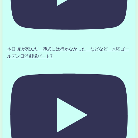
本日 兄が死んだ 葬式には行かなかった などなど 木曜ゴー
ルデン日浦劇場パート7