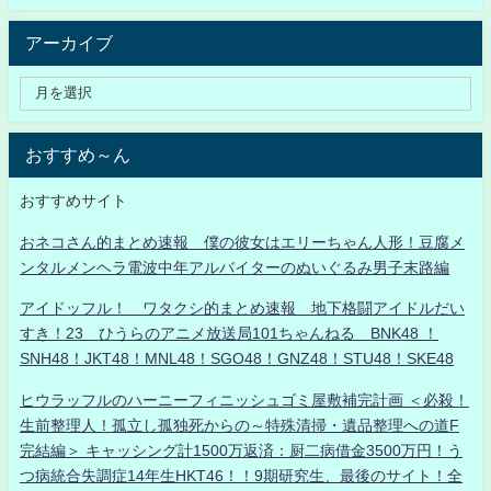
アーカイブ
おすすめ～ん
おすすめサイト
おネコさん的まとめ速報 僕の彼女はエリーちゃん人形！豆腐メ
ンタルメンヘラ電波中年アルバイターのぬいぐるみ男子末路編
アイドッフル！ ワタクシ的まとめ速報 地下格闘アイドルだい
すき！23 ひうらのアニメ放送局101ちゃんねる BNK48 ！
SNH48！JKT48！MNL48！SGO48！GNZ48！STU48！SKE48
ヒウラッフルのハーニーフィニッシュゴミ屋敷補完計画 ＜必殺！
生前整理人！孤立し孤独死からの～特殊清掃・遺品整理への道F
完結編＞ キャッシング計1500万返済：厨二病借金3500万円！う
つ病統合失調症14年生HKT46！！9期研究生、最後のサイト！全