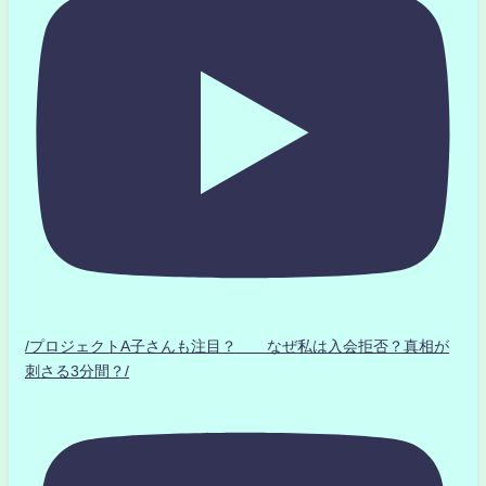
/プロジェクトA子さんも注目？ なぜ私は入会拒否？真相が
刺さる3分間？/