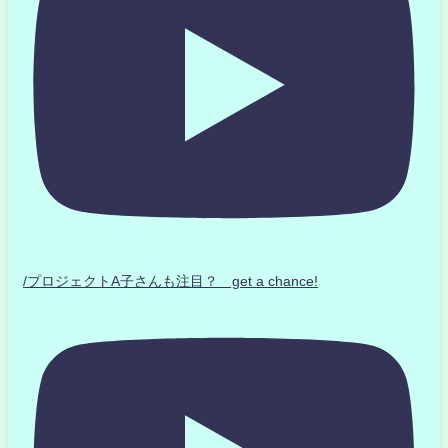
/プロジェクトA子さんも注目？ get a chance!