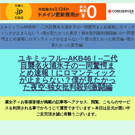
ユキミッフルAKB46！-二代目襲名火浦氷子の一同驚愕まとめ速報にロマンテ
ィックが止まらない？--僕が見たかった夜空！独女批判殺到激闘編--の一同驚
愕まとめ速報にロマンティックが止まらない？-僕の見たかった夜空編--僕の
見たかった星空編-
ユキミッフル--AKB46！--二代
目襲名火浦氷子の一同驚愕ま
とめ速報！にロマンティック
が止まらない？僕が見たかっ
た夜空-独女批判殺到激闘編
腐女子＜お客様皆様が掲載の記事等へアクセス、閲覧、こちらのサービ
スを利用される事でかろうじて運営できています＞本日は足元が悪い中
ご足労頂き誠に有難うございます。