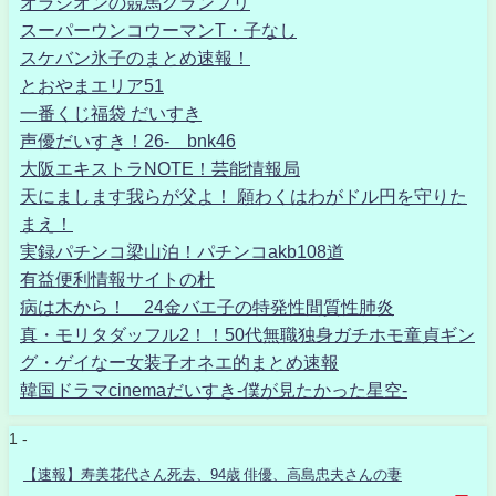
オラシオンの競馬グランプリ
スーパーウンコウーマンT・子なし
スケバン氷子のまとめ速報！
とおやまエリア51
一番くじ福袋 だいすき
声優だいすき！26- bnk46
大阪エキストラNOTE！芸能情報局
天にまします我らが父よ！ 願わくはわがドル円を守りた
まえ！
実録パチンコ梁山泊！パチンコakb108道
有益便利情報サイトの杜
病は木から！ 24金バエ子の特発性間質性肺炎
真・モリタダッフル2！！50代無職独身ガチホモ童貞ギン
グ・ゲイなー女装子オネエ的まとめ速報
韓国ドラマcinemaだいすき-僕が見たかった星空-
1 -
【速報】寿美花代さん死去、94歳 俳優、高島忠夫さんの妻