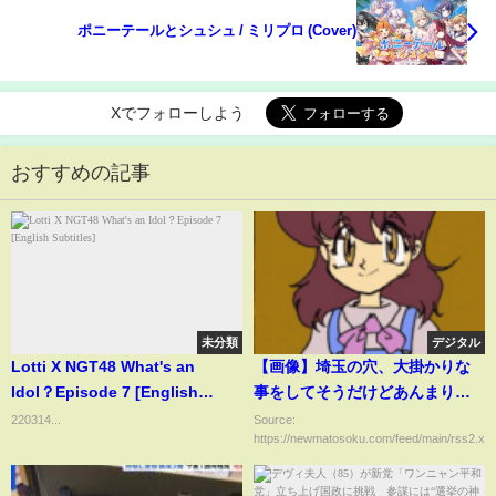
ポニーテールとシュシュ / ミリプロ (Cover)
Xでフォローしよう
おすすめの記事
未分類
デジタル
Lotti X NGT48 What's an
【画像】埼玉の穴、大掛かりな
Idol？Episode 7 [English
事をしてそうだけどあんまり変
Subtitles]
わってない
220314...
Source:
https://newmatosoku.com/feed/main/rss2.xml.