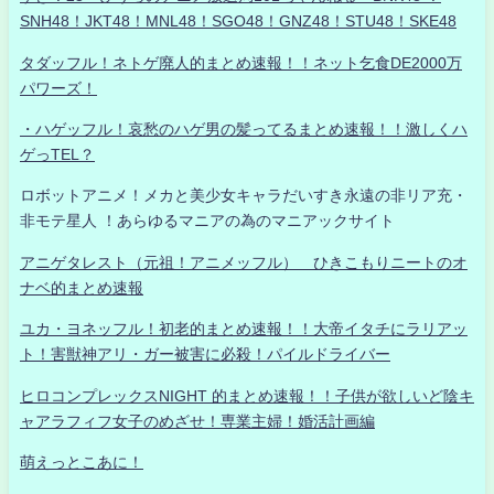
SNH48！JKT48！MNL48！SGO48！GNZ48！STU48！SKE48
タダッフル！ネトゲ廃人的まとめ速報！！ネット乞食DE2000万
パワーズ！
・ハゲッフル！哀愁のハゲ男の髪ってるまとめ速報！！激しくハ
ゲっTEL？
ロボットアニメ！メカと美少女キャラだいすき永遠の非リア充・
非モテ星人 ！あらゆるマニアの為のマニアックサイト
アニゲタレスト（元祖！アニメッフル） ひきこもりニートのオ
ナベ的まとめ速報
ユカ・ヨネッフル！初老的まとめ速報！！大帝イタチにラリアッ
ト！害獣神アリ・ガー被害に必殺！パイルドライバー
ヒロコンプレックスNIGHT 的まとめ速報！！子供が欲しいど陰キ
ャアラフィフ女子のめざせ！専業主婦！婚活計画編
萌えっとこあに！