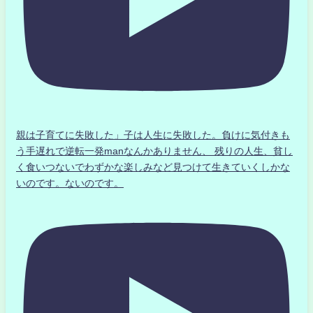
親は子育てに失敗した」子は人生に失敗した。負けに気付きも
う手遅れで逆転一発manなんかありません、 残りの人生、貧し
く食いつないでわずかな楽しみなど見つけて生きていくしかな
いのです。ないのです。