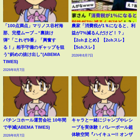
「100点満点」マリノス谷村海
農家「消費税が1％になると、利
那、完璧ムーブ→“裏抜け
益が7%減るんだけど！？」
弾”「これぞ9番」「興奮す
【2chまとめ】【2chスレ】
る！」相手守備のギャップを狙
【5chスレ】
う”斜めの抜け出し”(ABEMA
2026年8月7日
TIMES)
2026年8月7日
パチンコホール運営会社 10年間
キャラと一緒にジャンプやレシ
で半減(ABEMA TIMES)
ーブを実体験！バレーボール超
体験空間『ハイキュー!! オンザ
2026年8月7日