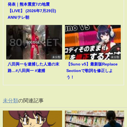
発表｜熊本震度7の地震
【LIVE】 (2026年7月29日)
ANN/テレ朝
未分類
未分類
八田與一を逮捕した人達の末
【Suno v5】最新版Replace
路…#八田與一 #逮捕
Sectionで歌詞を修正しよ
う！
未分類
の関連記事