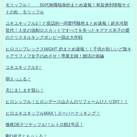
モリッフル！ 50代無職独身的まとめ速報！有益便利情報サイ
トの杜 モリッフル
ユキユキッフル2！ど底辺的一同驚愕騒然まとめ速報！超氷河期
世代！人生の強制ロスカットですべてを失ったキグナス氷子の愛
のクリスタルキングボンビー脱出大作戦
ヒロコンプレックスNIGHT 的まとめ速報！！子供が欲しいど陰キ
ャアラフィフ女子のめざせ！専業主婦！婚活計画編
ユキユキッフル3！
萌えっふる！
天にまします我ら！
ヒロシッフル！ヒロシデース山さんのリフォームひとりDIY！！
ヒロユキユキッフルMAX！スーパークッキング！
徹夜DEテツヤッフル!！レトロ館2号店！
剛Q超児ともっふる！