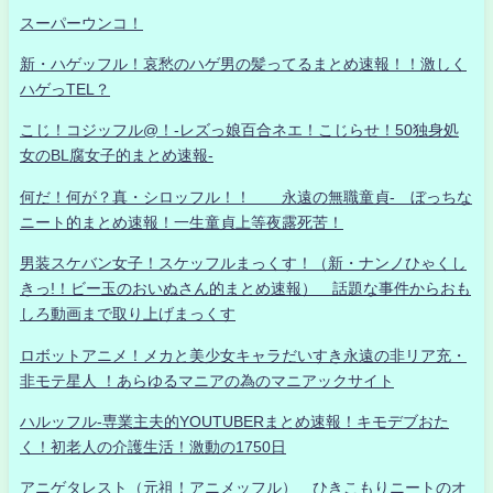
スーパーウンコ！
新・ハゲッフル！哀愁のハゲ男の髪ってるまとめ速報！！激しく
ハゲっTEL？
こじ！コジッフル@！-レズっ娘百合ネエ！こじらせ！50独身処
女のBL腐女子的まとめ速報-
何だ！何が？真・シロッフル！！ 永遠の無職童貞- ぼっちな
ニート的まとめ速報！一生童貞上等夜露死苦！
男装スケバン女子！スケッフルまっくす！（新・ナンノひゃくし
きっ!！ビー玉のおいぬさん的まとめ速報） 話題な事件からおも
しろ動画まで取り上げまっくす
ロボットアニメ！メカと美少女キャラだいすき永遠の非リア充・
非モテ星人 ！あらゆるマニアの為のマニアックサイト
ハルッフル-専業主夫的YOUTUBERまとめ速報！キモデブおた
く！初老人の介護生活！激動の1750日
アニゲタレスト（元祖！アニメッフル） ひきこもりニートのオ