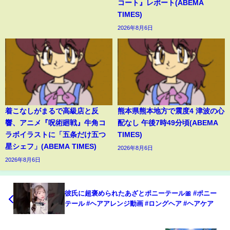
コート』レポート(ABEMA
TIMES)
2026年8月6日
着こなしがまるで高級店と反
熊本県熊本地方で震度4 津波の心
響、アニメ『呪術廻戦』牛角コ
配なし 午後7時49分頃(ABEMA
ラボイラストに「五条だけ五つ
TIMES)
星シェフ」(ABEMA TIMES)
2026年8月6日
2026年8月6日
彼氏に超褒められたあざとポニーテール🎀 #ポニー
テール #ヘアアレンジ動画 #ロングヘア #ヘアケア