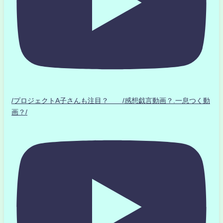
/プロジェクトA子さんも注目？ /感想戯言動画？.一息つく動
画？/