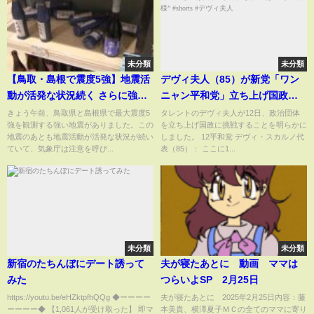
未分類
未分類
【鳥取・島根で震度5強】地震活
デヴィ夫人（85）が新党「ワン
動が活発な状況続く さらに強い
ニャン平和党」立ち上げ国政に
揺れ伴う地震発生の可能性も…
挑戦 参謀には“選挙の神様”
きょう午前、鳥取県と島根県で最大震度5
タレントのデヴィ夫人が12日、政治団体
強を観測する強い地震がありました。この
を立ち上げ国政に挑戦することを明らかに
気象庁が注意呼びかけ｜
#shorts #デヴィ夫人
地震のあとも地震活動が活発な状況が続い
しました。 12平和党 デヴィ・スカルノ代
TBS NEWS DIG
ていて、気象庁は注意を呼び...
表（85）： ここに1...
未分類
未分類
新宿のたちんぼにデート誘って
夫が寝たあとに 動画 ママは
みた
つらいよSP 2月25日
https://youtu.be/eHZktpfhQQg ◆ーーーー
夫が寝たあとに 2025年2月25日内容：藤
ーーーー◆ 【1,061人が受け取った】 即マ
本美貴、横澤夏子ＭＣの全てのママに寄り