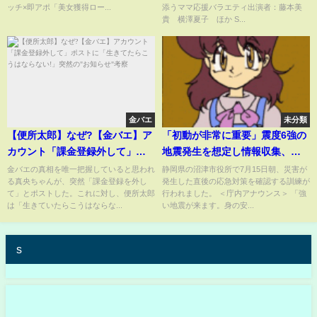
ッチ×即アポ「美女獲得ロー...
添うママ応援バラエティ出演者：藤本美
貴 横澤夏子 ほか S...
金バエ
未分類
【便所太郎】なぜ?【金バエ】ア
「初動が非常に重要」震度6強の
カウント「課金登録外して」ポ
地震発生を想定し情報収集、共
ストに「生きてたらこうはなら
有訓練＝静岡・沼津市
金バエの真相を唯一把握していると思われ
静岡県の沼津市役所で7月15日朝、災害が
る真央ちゃんが、突然「課金登録を外し
発生した直後の応急対策を確認する訓練が
ない!」突然の"お知らせ"考察
て」とポストした。これに対し、便所太郎
行われました。 ＜庁内アナウンス＞ 「強
は「生きていたらこうはならな...
い地震が来ます。身の安...
s