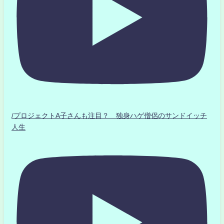
/プロジェクトA子さんも注目？ 独身ハゲ僧侶のサンドイッチ
人生