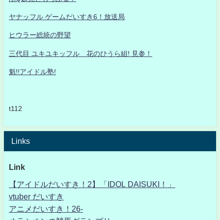
ヤナッフル ゲームだいすき6！放送局
ヒウラー総統の野望
三代目 ユキユキッフル 花のひうら組! 見参！
魁!!アイドル塾!
t112
Links
Link
【アイドルだいすき！2】「IDOL DAISUKI！」
vtuber だいすき
アニメだいすき！26-