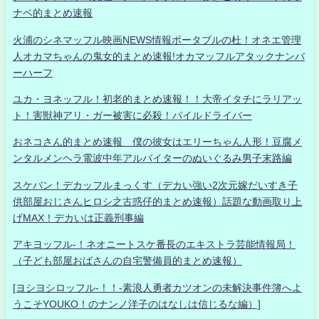
ナベ的まとめ速報
火浦のシネマッフル映画NEWS情報ポータブルの杜！オネエ管理
人オカマちゃんの鬼女的まとめ速報!オカマッフルアタックナンバ
ーハーフ
ユカ・ヨネッフル！初老的まとめ速報！！大帝イタチにラリアッ
ト！害獣神アリ・ガー被害に必殺！パイルドライバー
おネコさん的まとめ速報 僕の彼女はエリーちゃん人形！豆腐メ
ンタルメンヘラ電波中年アルバイターのぬいぐるみ男子末路編
スケバン！デカッフルまっくす（デカい強い2次元嫁だいすき子
供部屋おじさんヒロシ之古惑仔的まとめ速報）話題な動画取り上
げMAX！デカいは正義刑事編
アキヨッフル-！ネオニートスケ番長のエキストラ芸能情報局！
（子ども部屋おばさんの自宅警備員的まとめ速報）
[ヨシヨシロッフル-！！-素浪人勇者カツオンの未解決事件簿へよ
うこそYOUKO！のナンノ洋子のはなしは信じるな編）]