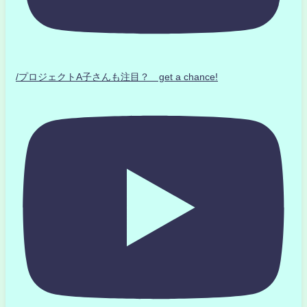
/プロジェクトA子さんも注目？ get a chance!