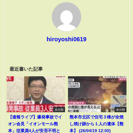
hiroyoshi0619
最近書いた記事
未分類
未分類
【速報ライブ】爆発事故でイ
熊本市北区で住宅３棟が全焼
オン会見「イオンモール熊
し焼け跡から１人の遺体【熊
本」従業員4人が安否不明と
本】 (26/04/19 12:00)