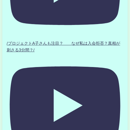
/プロジェクトA子さんも注目？ なぜ私は入会拒否？真相が
刺さる3分間？/