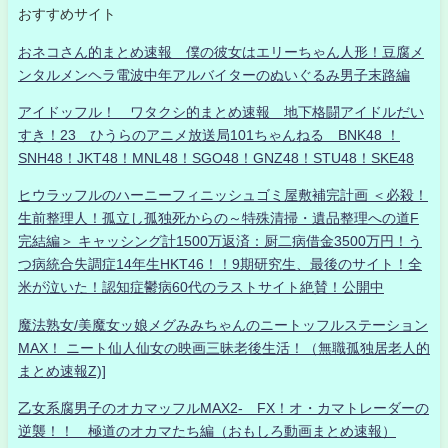
おすすめサイト
おネコさん的まとめ速報 僕の彼女はエリーちゃん人形！豆腐メ
ンタルメンヘラ電波中年アルバイターのぬいぐるみ男子末路編
アイドッフル！ ワタクシ的まとめ速報 地下格闘アイドルだい
すき！23 ひうらのアニメ放送局101ちゃんねる BNK48 ！
SNH48！JKT48！MNL48！SGO48！GNZ48！STU48！SKE48
ヒウラッフルのハーニーフィニッシュゴミ屋敷補完計画 ＜必殺！
生前整理人！孤立し孤独死からの～特殊清掃・遺品整理への道F
完結編＞ キャッシング計1500万返済：厨二病借金3500万円！う
つ病統合失調症14年生HKT46！！9期研究生、最後のサイト！全
米が泣いた！認知症鬱病60代のラストサイト絶賛！公開中
魔法熟女/美魔女ッ娘メグみみちゃんのニートッフルステーション
MAX！ ニート仙人仙女の映画三昧老後生活！（無職孤独居老人的
まとめ速報Z)]
乙女系腐男子のオカマッフルMAX2- FX！オ・カマトレーダーの
逆襲！！ 極道のオカマたち編（おもしろ動画まとめ速報）