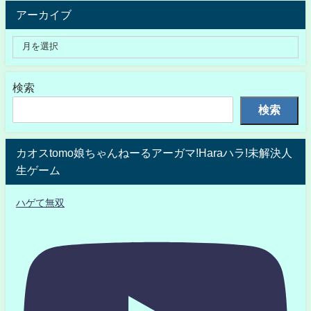
アーカイブ
検索
検索
カオスtomo娘ちゃんねーるアーガマ!Haraハラ!未解決人
生ゲーム
ハゲて無双