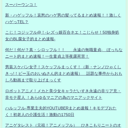
スーパーウンコ！
新・ハゲッフル！哀愁のハゲ男の髪ってるまとめ速報！！激しく
ハゲっTEL？
こじ！コジッフル@！-レズっ娘百合ネエ！こじらせ！50独身処
女のBL腐女子的まとめ速報-
何だ！何が？真・シロッフル！！ 永遠の無職童貞- ぼっちな
ニート的まとめ速報！一生童貞上等夜露死苦！
男装スケバン女子！スケッフルまっくす！（新・ナンノひゃくし
きっ!！ビー玉のおいぬさん的まとめ速報） 話題な事件からおも
しろ動画まで取り上げまっくす
ロボットアニメ！メカと美少女キャラだいすき永遠の非リア充・
非モテ星人 ！あらゆるマニアの為のマニアックサイト
ハルッフル-専業主夫的YOUTUBERまとめ速報！キモデブおた
く！初老人の介護生活！激動の1750日
アニゲタレスト（元祖！アニメッフル） ひきこもりニートのオ