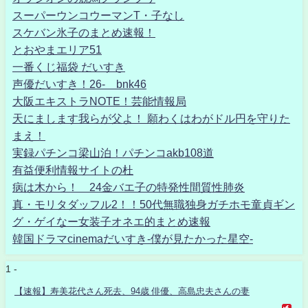
スーパーウンコウーマンT・子なし
スケバン氷子のまとめ速報！
とおやまエリア51
一番くじ福袋 だいすき
声優だいすき！26- bnk46
大阪エキストラNOTE！芸能情報局
天にまします我らが父よ！ 願わくはわがドル円を守りた
まえ！
実録パチンコ梁山泊！パチンコakb108道
有益便利情報サイトの杜
病は木から！ 24金バエ子の特発性間質性肺炎
真・モリタダッフル2！！50代無職独身ガチホモ童貞ギン
グ・ゲイなー女装子オネエ的まとめ速報
韓国ドラマcinemaだいすき-僕が見たかった星空-
1 -
【速報】寿美花代さん死去、94歳 俳優、高島忠夫さんの妻