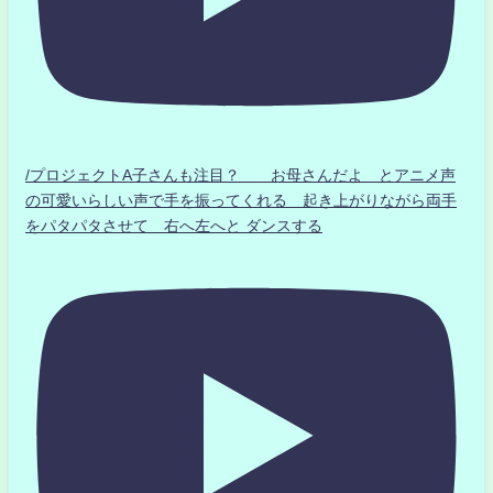
/プロジェクトA子さんも注目？ お母さんだよ とアニメ声
の可愛いらしい声で手を振ってくれる 起き上がりながら両手
をパタパタさせて 右へ左へと ダンスする