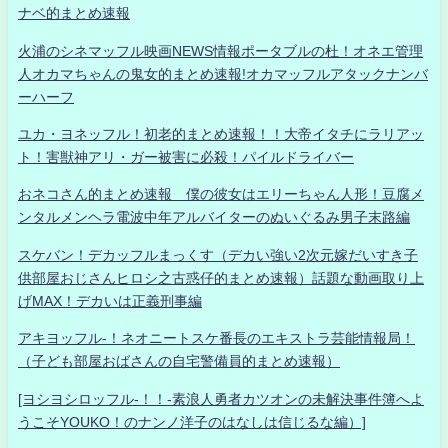
ナベ的まとめ速報
火浦のシネマッフル映画NEWS情報ポータブルの杜！オネエ管理
人オカマちゃんの鬼女的まとめ速報!オカマッフルアタックナンバ
ーハーフ
ユカ・ヨネッフル！初老的まとめ速報！！大帝イタチにラリアッ
ト！害獣神アリ・ガー被害に必殺！パイルドライバー
おネコさん的まとめ速報 僕の彼女はエリーちゃん人形！豆腐メ
ンタルメンヘラ電波中年アルバイターのぬいぐるみ男子末路編
スケバン！デカッフルまっくす（デカい強い2次元嫁だいすき子
供部屋おじさんヒロシ之古惑仔的まとめ速報）話題な動画取り上
げMAX！デカいは正義刑事編
アキヨッフル-！ネオニートスケ番長のエキストラ芸能情報局！
（子ども部屋おばさんの自宅警備員的まとめ速報）
[ヨシヨシロッフル-！！-素浪人勇者カツオンの未解決事件簿へよ
うこそYOUKO！のナンノ洋子のはなしは信じるな編）]