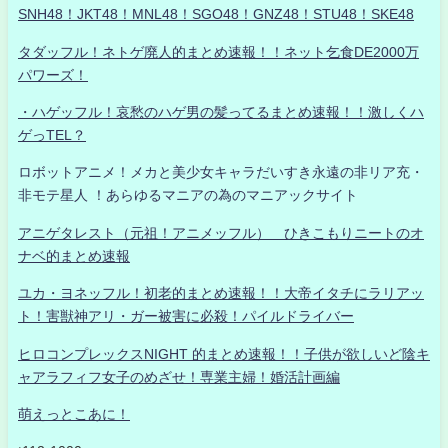
SNH48！JKT48！MNL48！SGO48！GNZ48！STU48！SKE48
タダッフル！ネトゲ廃人的まとめ速報！！ネット乞食DE2000万
パワーズ！
・ハゲッフル！哀愁のハゲ男の髪ってるまとめ速報！！激しくハ
ゲっTEL？
ロボットアニメ！メカと美少女キャラだいすき永遠の非リア充・
非モテ星人 ！あらゆるマニアの為のマニアックサイト
アニゲタレスト（元祖！アニメッフル） ひきこもりニートのオ
ナベ的まとめ速報
ユカ・ヨネッフル！初老的まとめ速報！！大帝イタチにラリアッ
ト！害獣神アリ・ガー被害に必殺！パイルドライバー
ヒロコンプレックスNIGHT 的まとめ速報！！子供が欲しいど陰キ
ャアラフィフ女子のめざせ！専業主婦！婚活計画編
萌えっとこあに！