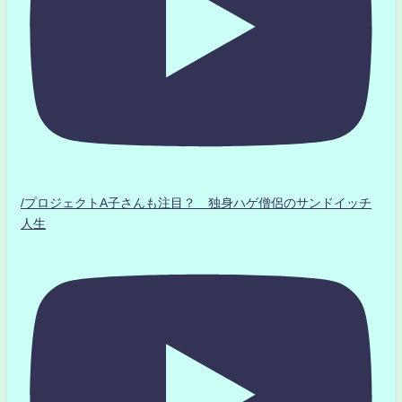
/プロジェクトA子さんも注目？ 独身ハゲ僧侶のサンドイッチ
人生