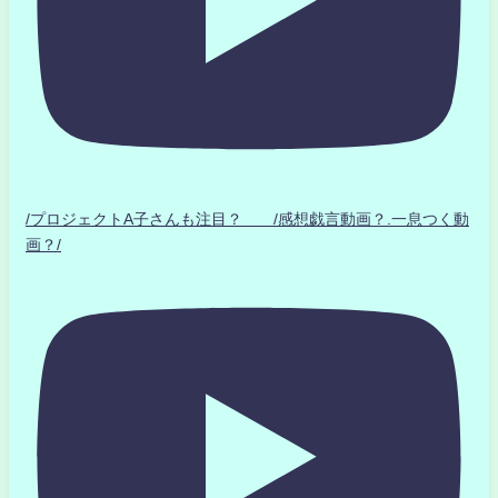
/プロジェクトA子さんも注目？ /感想戯言動画？.一息つく動
画？/