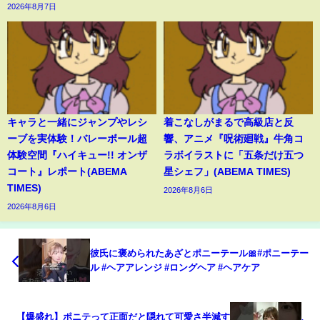
2026年8月7日
キャラと一緒にジャンプやレシ
着こなしがまるで高級店と反
ーブを実体験！バレーボール超
響、アニメ『呪術廻戦』牛角コ
体験空間『ハイキュー!! オンザ
ラボイラストに「五条だけ五つ
コート』レポート(ABEMA
星シェフ」(ABEMA TIMES)
TIMES)
2026年8月6日
2026年8月6日
彼氏に褒められたあざとポニーテール🎀#ポニーテー
ル #ヘアアレンジ #ロングヘア #ヘアケア
【爆盛れ】ポニテって正面だと隠れて可愛さ半減す