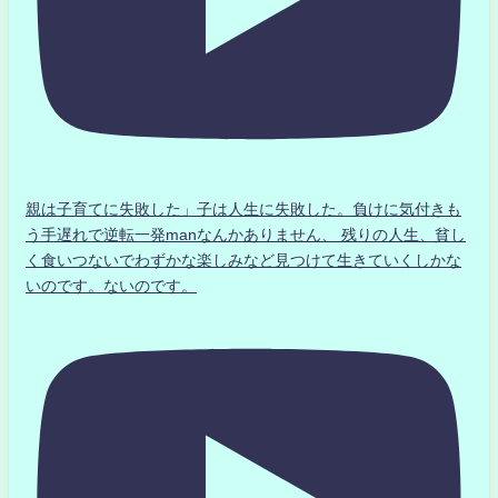
親は子育てに失敗した」子は人生に失敗した。負けに気付きも
う手遅れで逆転一発manなんかありません、 残りの人生、貧し
く食いつないでわずかな楽しみなど見つけて生きていくしかな
いのです。ないのです。