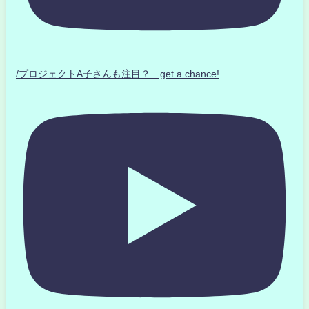
/プロジェクトA子さんも注目？ get a chance!