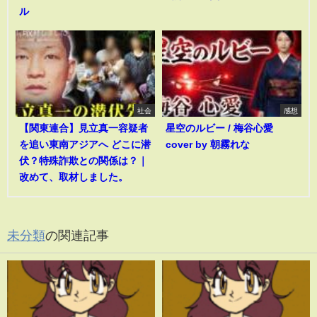
ル
社会
感想
【関東連合】見立真一容疑者
星空のルビー / 梅谷心愛
を追い東南アジアへ どこに潜
cover by 朝霧れな
伏？特殊詐欺との関係は？｜
改めて、取材しました。
未分類
の関連記事