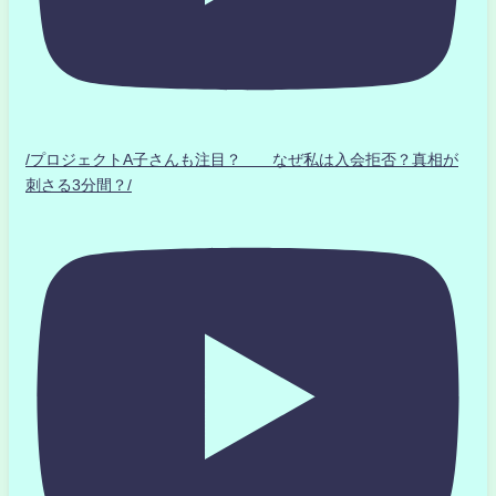
/プロジェクトA子さんも注目？ なぜ私は入会拒否？真相が
刺さる3分間？/