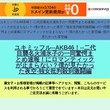
ユキミッフルAKB46！-二代目襲名火浦氷子の一同驚愕まとめ速報にロマンテ
ィックが止まらない？--僕が見たかった夜空！独女批判殺到激闘編--の一同驚
愕まとめ速報にロマンティックが止まらない？-僕の見たかった夜空編--僕の
見たかった星空編-
ユキミッフル--AKB46！--二代
目襲名火浦氷子の一同驚愕ま
とめ速報！にロマンティック
が止まらない？僕が見たかっ
た夜空-独女批判殺到激闘編
腐女子＜お客様皆様が掲載の記事等へアクセス、閲覧、こちらのサービ
スを利用される事でかろうじて運営できています＞本日は足元が悪い中
ご足労頂き誠に有難うございます。