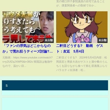
党の猪口邦子参院議員の自宅であること
が、捜査関係者への取材で分か...
未分類
未分類
「ファンの浮気はどこからなの
二軒目どうする? 動画 ゲス
か」で荒れ狂うティーズ討論?
ト：友近 5月4日
【日本語字幕】
元動画：https://www.youtube.com/watch?
二軒目どうする? 2024年5月4日内容：松
v=y2UfZqJXWP0&t=382s 韓国語は勉強中
岡昌宏と博多大吉がゲストと酒や肴のうん
なので、温かい目...
ちくを語りながら食べて飲む居酒屋ぶらり
バラエティ出演者：松...
s