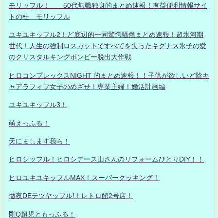
モリッフル！ 50代無職独身的まとめ速報！有益便利情報サイ
トの杜 モリッフル
ユキユキッフル2！ど底辺的一同驚愕騒然まとめ速報！超氷河期
世代！人生の強制ロスカットですべてを失ったキグナス氷子の愛
のクリスタルキングボンビー脱出大作戦
ヒロコンプレックスNIGHT 的まとめ速報！！子供が欲しいど陰キ
ャアラフィフ女子のめざせ！専業主婦！婚活計画編
ユキユキッフル3！
萌えっふる！
天にまします我ら！
ヒロシッフル！ヒロシデース山さんのリフォームひとりDIY！！
ヒロユキユキッフルMAX！スーパークッキング！
徹夜DEテツヤッフル!！レトロ館2号店！
剛Q超児ともっふる！