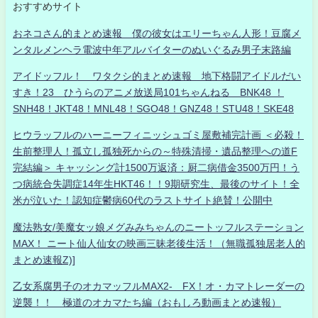
おすすめサイト
おネコさん的まとめ速報 僕の彼女はエリーちゃん人形！豆腐メ
ンタルメンヘラ電波中年アルバイターのぬいぐるみ男子末路編
アイドッフル！ ワタクシ的まとめ速報 地下格闘アイドルだい
すき！23 ひうらのアニメ放送局101ちゃんねる BNK48 ！
SNH48！JKT48！MNL48！SGO48！GNZ48！STU48！SKE48
ヒウラッフルのハーニーフィニッシュゴミ屋敷補完計画 ＜必殺！
生前整理人！孤立し孤独死からの～特殊清掃・遺品整理への道F
完結編＞ キャッシング計1500万返済：厨二病借金3500万円！う
つ病統合失調症14年生HKT46！！9期研究生、最後のサイト！全
米が泣いた！認知症鬱病60代のラストサイト絶賛！公開中
魔法熟女/美魔女ッ娘メグみみちゃんのニートッフルステーション
MAX！ ニート仙人仙女の映画三昧老後生活！（無職孤独居老人的
まとめ速報Z)]
乙女系腐男子のオカマッフルMAX2- FX！オ・カマトレーダーの
逆襲！！ 極道のオカマたち編（おもしろ動画まとめ速報）