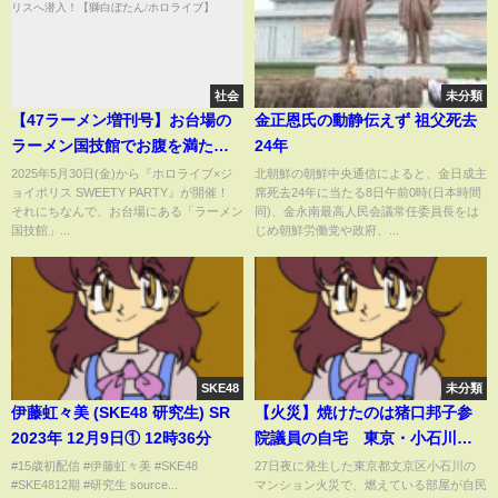
社会
未分類
【47ラーメン増刊号】お台場の
金正恩氏の動静伝えず 祖父死去
ラーメン国技館でお腹を満た
24年
し、ゲストと共にジョイポリス
2025年5月30日(金)から『ホロライブ×ジ
北朝鮮の朝鮮中央通信によると、金日成主
ョイポリス SWEETY PARTY』が開催！
席死去24年に当たる8日午前0時(日本時間
へ潜入！【獅白ぼたん/ホロライ
それにちなんで、お台場にある「ラーメン
同)、金永南最高人民会議常任委員長をは
ブ】
国技館」...
じめ朝鮮労働党や政府、...
SKE48
未分類
伊藤虹々美 (SKE48 研究生) SR
【火災】焼けたのは猪口邦子参
2023年 12月9日① 12時36分
院議員の自宅 東京・小石川の
マンション火災 1人と連絡取れ
#15歳初配信 #伊藤虹々美 #SKE48
27日夜に発生した東京都文京区小石川の
#SKE4812期 #研究生 source...
マンション火災で、燃えている部屋が自民
ず