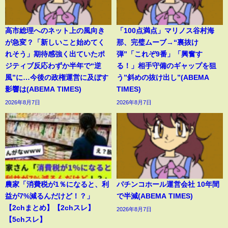
高市総理へのネット上の風向き
「100点満点」マリノス谷村海
が急変？「新しいこと始めてく
那、完璧ムーブ→“裏抜け
れそう」期待感強く出ていたポ
弾”「これぞ9番」「興奮す
ジティブ反応わずか半年で“逆
る！」相手守備のギャップを狙
風”に…今後の政権運営に及ぼす
う”斜めの抜け出し”(ABEMA
影響は(ABEMA TIMES)
TIMES)
2026年8月7日
2026年8月7日
農家「消費税が1％になると、利
パチンコホール運営会社 10年間
益が7%減るんだけど！？」
で半減(ABEMA TIMES)
【2chまとめ】【2chスレ】
2026年8月7日
【5chスレ】