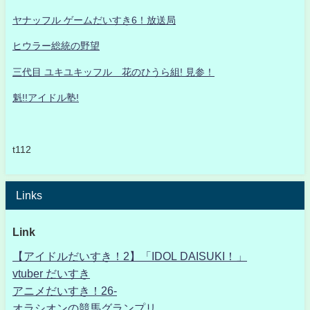
ヤナッフル ゲームだいすき6！放送局
ヒウラー総統の野望
三代目 ユキユキッフル 花のひうら組! 見参！
魁!!アイドル塾!
t112
Links
Link
【アイドルだいすき！2】「IDOL DAISUKI！」
vtuber だいすき
アニメだいすき！26-
オラシオンの競馬グランプリ