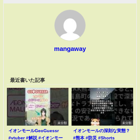
mangaway
最近書いた記事
未分類
未分類
イオンモールGeoGuessr
イオンモールの深刻な実態？
#vtuber #解説 #イオンモー
#熊本 #防災 #Shorts