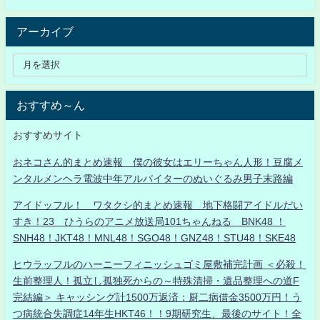
アーカイブ
おすすめ～ん
おすすめサイト
おネコさん的まとめ速報 僕の彼女はエリーちゃん人形！豆腐メ
ンタルメンヘラ電波中年アルバイターのぬいぐるみ男子末路編
アイドッフル！ ワタクシ的まとめ速報 地下格闘アイドルだい
すき！23 ひうらのアニメ放送局101ちゃんねる BNK48 ！
SNH48！JKT48！MNL48！SGO48！GNZ48！STU48！SKE48
ヒウラッフルのハーニーフィニッシュゴミ屋敷補完計画 ＜必殺！
生前整理人！孤立し孤独死からの～特殊清掃・遺品整理への道F
完結編＞ キャッシング計1500万返済：厨二病借金3500万円！う
つ病統合失調症14年生HKT46！！9期研究生、最後のサイト！全