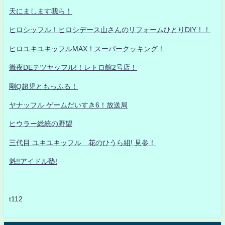
天にまします我ら！
ヒロシッフル！ヒロシデース山さんのリフォームひとりDIY！！
ヒロユキユキッフルMAX！スーパークッキング！
徹夜DEテツヤッフル!！レトロ館2号店！
剛Q超児ともっふる！
ヤナッフル ゲームだいすき6！放送局
ヒウラー総統の野望
三代目 ユキユキッフル 花のひうら組! 見参！
魁!!アイドル塾!
t112