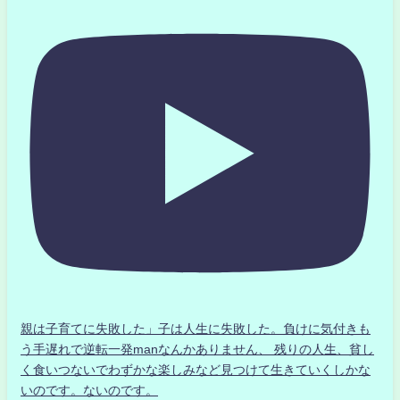
親は子育てに失敗した」子は人生に失敗した。負けに気付きも
う手遅れで逆転一発manなんかありません、 残りの人生、貧し
く食いつないでわずかな楽しみなど見つけて生きていくしかな
いのです。ないのです。