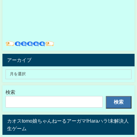
アーカイブ
検索
検索
カオスtomo娘ちゃんねーるアーガマ!Haraハラ!未解決人
生ゲーム