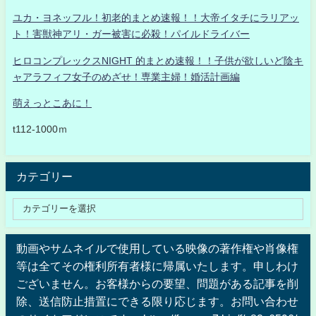
ユカ・ヨネッフル！初老的まとめ速報！！大帝イタチにラリアッ
ト！害獣神アリ・ガー被害に必殺！パイルドライバー
ヒロコンプレックスNIGHT 的まとめ速報！！子供が欲しいど陰キ
ャアラフィフ女子のめざせ！専業主婦！婚活計画編
萌えっとこあに！
t112-1000ｍ
カテゴリー
動画やサムネイルで使用している映像の著作権や肖像権
等は全てその権利所有者様に帰属いたします。申しわけ
ございません。お客様からの要望、問題がある記事を削
除、送信防止措置にできる限り応じます。お問い合わせ