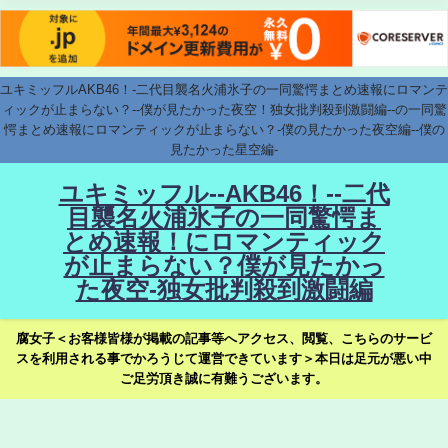
ユキミッフルAKB46！-二代目襲名火浦氷子の一同驚愕まとめ速報にロマンテ
ィックが止まらない？--僕が見たかった夜空！独女批判殺到激闘編--の一同驚
愕まとめ速報にロマンティックが止まらない？-僕の見たかった夜空編--僕の
見たかった星空編-
ユキミッフル--AKB46！--二代
目襲名火浦氷子の一同驚愕ま
とめ速報！にロマンティック
が止まらない？僕が見たかっ
た夜空-独女批判殺到激闘編
腐女子＜お客様皆様が掲載の記事等へアクセス、閲覧、こちらのサービ
スを利用される事でかろうじて運営できています＞本日は足元が悪い中
ご足労頂き誠に有難うございます。