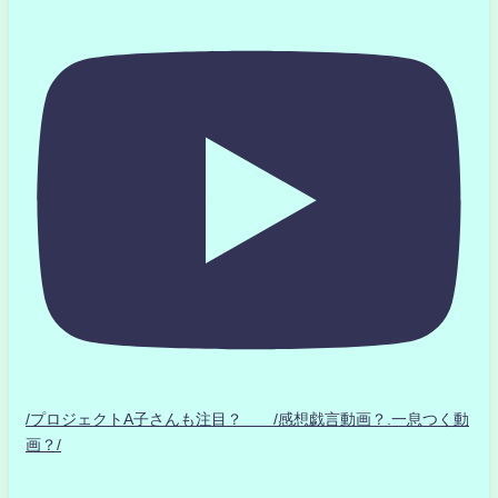
/プロジェクトA子さんも注目？ /感想戯言動画？.一息つく動
画？/