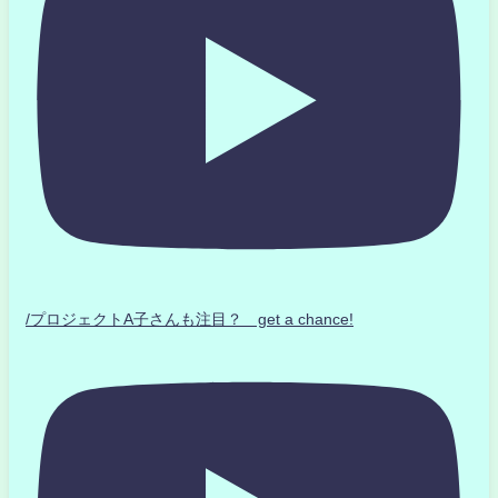
/プロジェクトA子さんも注目？ get a chance!