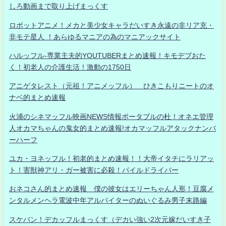
しろ動画まで取り上げまっくす
ロボットアニメ！メカと美少女キャラだいすき永遠の非リア充・
非モテ星人 ！あらゆるマニアの為のマニアックサイト
ハルッフル-専業主夫的YOUTUBERまとめ速報！キモデブおた
く！初老人の介護生活！激動の1750日
アニゲタレスト（元祖！アニメッフル） ひきこもりニートのオ
ナベ的まとめ速報
火浦のシネマッフル映画NEWS情報ポータブルの杜！オネエ管理
人オカマちゃんの鬼女的まとめ速報!オカマッフルアタックナンバ
ーハーフ
ユカ・ヨネッフル！初老的まとめ速報！！大帝イタチにラリアッ
ト！害獣神アリ・ガー被害に必殺！パイルドライバー
おネコさん的まとめ速報 僕の彼女はエリーちゃん人形！豆腐メ
ンタルメンヘラ電波中年アルバイターのぬいぐるみ男子末路編
スケバン！デカッフルまっくす（デカい強い2次元嫁だいすき子