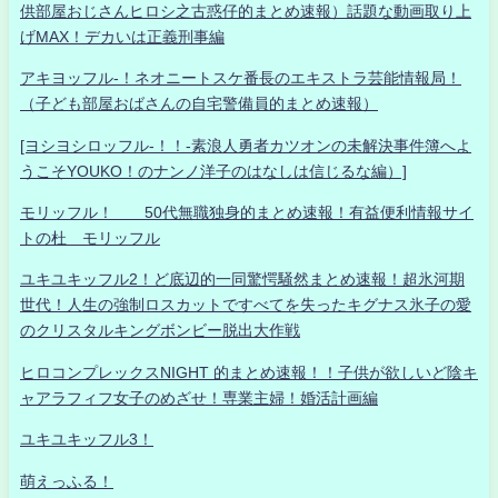
供部屋おじさんヒロシ之古惑仔的まとめ速報）話題な動画取り上
げMAX！デカいは正義刑事編
アキヨッフル-！ネオニートスケ番長のエキストラ芸能情報局！
（子ども部屋おばさんの自宅警備員的まとめ速報）
[ヨシヨシロッフル-！！-素浪人勇者カツオンの未解決事件簿へよ
うこそYOUKO！のナンノ洋子のはなしは信じるな編）]
モリッフル！ 50代無職独身的まとめ速報！有益便利情報サイ
トの杜 モリッフル
ユキユキッフル2！ど底辺的一同驚愕騒然まとめ速報！超氷河期
世代！人生の強制ロスカットですべてを失ったキグナス氷子の愛
のクリスタルキングボンビー脱出大作戦
ヒロコンプレックスNIGHT 的まとめ速報！！子供が欲しいど陰キ
ャアラフィフ女子のめざせ！専業主婦！婚活計画編
ユキユキッフル3！
萌えっふる！