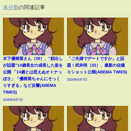
未分類
の関連記事
木下優樹菜さん（38）、“顔出し
「ご夫婦でデートですか」と話
が話題”14歳長女の成長した姿を
題！武井咲（32）、最新の自撮
公開 「14歳とは思えぬオトナっ
りショット公開(ABEMA TIMES)
ぽさ」「優樹菜ちゃんにそっく
2026年8月7日
りすぎる」など反響(ABEMA
TIMES)
2026年8月7日