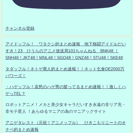
チャンネル登録
アイドッフル！ ワタクシ的まとめ速報 地下格闘アイドルだい
すき！23 ひうらのアニメ放送局101ちゃんねる BNK48 ！
SNH48！JKT48！MNL48！SGO48！GNZ48！STU48！SKE48
タダッフル！ネトゲ廃人的まとめ速報！！ネット乞食DE2000万
パワーズ！
・ハゲッフル！哀愁のハゲ男の髪ってるまとめ速報！！激しくハ
ゲっTEL？
ロボットアニメ！メカと美少女キャラだいすき永遠の非リア充・
非モテ星人 ！あらゆるマニアの為のマニアックサイト
アニゲタレスト（元祖！アニメッフル） ひきこもりニートのオ
ナベ的まとめ速報