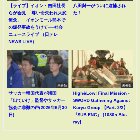
【ライブ】イオン・吉田社長
八田與一がついに逮捕され
らが会見 「尊い命失われ大変
た！
無念」 イオンモール熊本で
の爆発事故をうけて──社会
ニュースライブ （日テレ
NEWS LIVE）
未分類
未分類
サッカー韓国代表が帰国
High&Low: Final Mission -
「出ていけ」監督やサッカー
SWORD Gathering Against
協会に非難の声(2026年6月30
Kuryu Group 【Part. 2/2】
日)
『SUB ENG』 [1080p Blu-
ray]