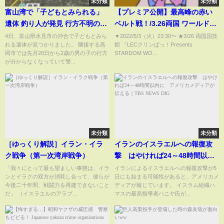
未分類
未分類
富山湾で「子どもとみられる」
【プレミア公開】最高峰の赤い
遺体 釣り人が発見 行方不明の2
ベルト戦！/3.26両国 ワールド戦
歳男児との関連は(2022年9月4
朱里vsジュリア/舞華＆テクラvs
4日、富山県氷見市の沖合で子どもとみら
▼2022/5/3（火）23:30​​​​​​​​​​〜 ★3/26 両国国技
れる遺体が見つかりました。 隣接する高
館 『LECクリンぱっ！Presents
日)
世羅りさ＆鈴季すず/『We are
岡市では先月20日から2歳の男の子の行方
STARDOM WO...
STARDOM!!』
が分からなくなっていて警...
#122【STARDOM】
未分類
未分類
［ゆっくり解説］イラン・イラ
イランのイスラエルへの報復攻
ク戦争（第一次湾岸戦争）
撃 はやければ24～48時間以内
に アメリカメディアが伝える
「我々にとって最も望ましい事態は、イラ
イランによるイスラエルへの報復攻撃が5
ンとイラクの双方が消耗し合って、彼らが
日にも始まる可能性があると、アメリカメ
｜TBS NEWS DIG
今後二十年間、戦闘力を再建できないこと
ディアが報じています。 イスラム組織ハ
だ」 （イスラエルのアラブ...
マスの最高指導者ハニヤ氏が...