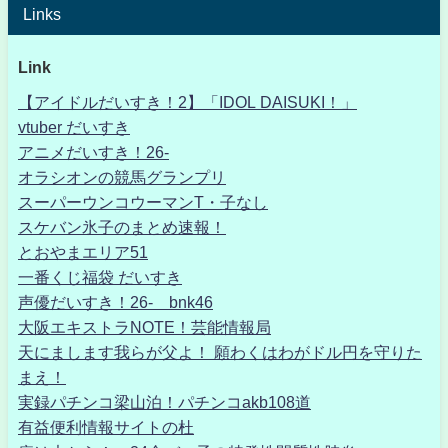
Links
Link
【アイドルだいすき！2】「IDOL DAISUKI！」
vtuber だいすき
アニメだいすき！26-
オラシオンの競馬グランプリ
スーパーウンコウーマンT・子なし
スケバン氷子のまとめ速報！
とおやまエリア51
一番くじ福袋 だいすき
声優だいすき！26- bnk46
大阪エキストラNOTE！芸能情報局
天にまします我らが父よ！ 願わくはわがドル円を守りた
まえ！
実録パチンコ梁山泊！パチンコakb108道
有益便利情報サイトの杜