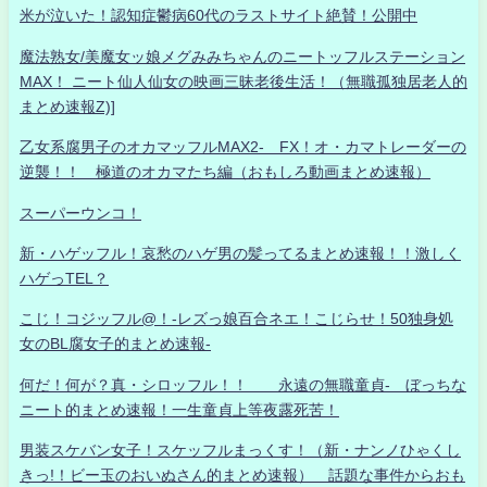
米が泣いた！認知症鬱病60代のラストサイト絶賛！公開中
魔法熟女/美魔女ッ娘メグみみちゃんのニートッフルステーション
MAX！ ニート仙人仙女の映画三昧老後生活！（無職孤独居老人的
まとめ速報Z)]
乙女系腐男子のオカマッフルMAX2- FX！オ・カマトレーダーの
逆襲！！ 極道のオカマたち編（おもしろ動画まとめ速報）
スーパーウンコ！
新・ハゲッフル！哀愁のハゲ男の髪ってるまとめ速報！！激しく
ハゲっTEL？
こじ！コジッフル@！-レズっ娘百合ネエ！こじらせ！50独身処
女のBL腐女子的まとめ速報-
何だ！何が？真・シロッフル！！ 永遠の無職童貞- ぼっちな
ニート的まとめ速報！一生童貞上等夜露死苦！
男装スケバン女子！スケッフルまっくす！（新・ナンノひゃくし
きっ!！ビー玉のおいぬさん的まとめ速報） 話題な事件からおも