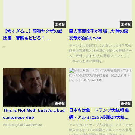
未分類
未分類
【怖すぎる…】昭和ヤクザの威
巨人高梨投手が登場した時の森
圧感 警察もビビる！
友哉が面白いww
Japanese yakuza crime
...
チャンネル登録宜しくお願いします? 広告
収益は宮城県と秋田県の少年少女野球チー
organizations
ムに寄付します!! 1人の野球ファンとして
これからも短い動画を...
未分類
未分類
This Is Not Meth but it's a bad
日本も対象 トランプ大統領 鉄
cantonese dub
鋼・アルミに25％関税の大統領
令に署名 発効は来月12日から
#breakingbad #walterwhite...
アメリカのトランプ大統領は、アメリカが
輸入するすべての鉄鋼とアルミニウム製品
｜TBS NEWS DIG
に25％の追加関税を課すと発表しまし