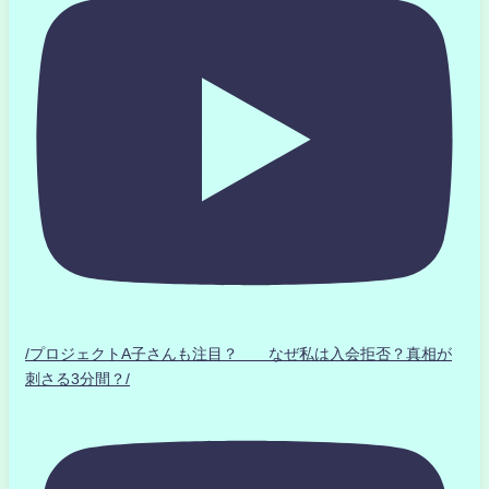
/プロジェクトA子さんも注目？ なぜ私は入会拒否？真相が
刺さる3分間？/