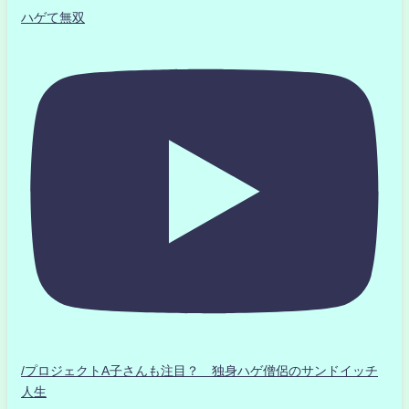
ハゲて無双
/プロジェクトA子さんも注目？ 独身ハゲ僧侶のサンドイッチ
人生