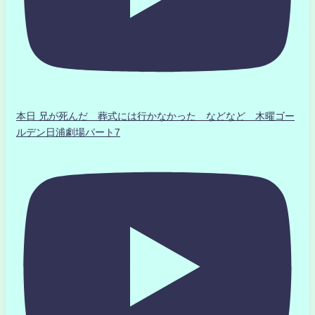
本日 兄が死んだ 葬式には行かなかった などなど 木曜ゴー
ルデン日浦劇場パート7