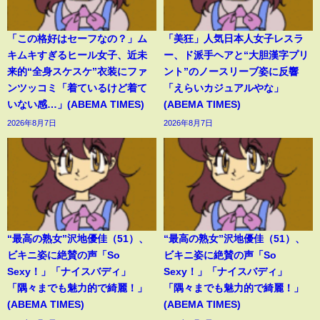
「この格好はセーフなの？」ム
「美狂」人気日本人女子レスラ
キムキすぎるヒール女子、近未
ー、ド派手ヘアと“大胆漢字プリ
来的“全身スケスケ”衣装にファ
ント”のノースリーブ姿に反響
ンツッコミ「着ているけど着て
「えらいカジュアルやな」
いない感…」(ABEMA TIMES)
(ABEMA TIMES)
2026年8月7日
2026年8月7日
“最高の熟女”沢地優佳（51）、
“最高の熟女”沢地優佳（51）、
ビキニ姿に絶賛の声「So
ビキニ姿に絶賛の声「So
Sexy！」「ナイスバディ」
Sexy！」「ナイスバディ」
「隅々までも魅力的で綺麗！」
「隅々までも魅力的で綺麗！」
(ABEMA TIMES)
(ABEMA TIMES)