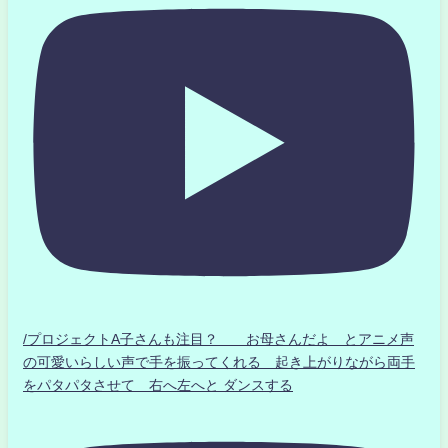
/プロジェクトA子さんも注目？ お母さんだよ とアニメ声
の可愛いらしい声で手を振ってくれる 起き上がりながら両手
をパタパタさせて 右へ左へと ダンスする