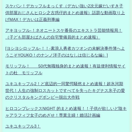
スケバン！デカッフルまっくす（デカい強い2次元嫁だいすき子
供部屋おじさんヒロシ之古惑仔的まとめ速報）話題な動画取り上
げMAX！デカいは正義刑事編
アキヨッフル-！ネオニートスケ番長のエキストラ芸能情報局！
（子ども部屋おばさんの自宅警備員的まとめ速報）
[ヨシヨシロッフル-！！-素浪人勇者カツオンの未解決事件簿へよ
うこそYOUKO！のナンノ洋子のはなしは信じるな編）]
モリッフル！ 50代無職独身的まとめ速報！有益便利情報サイ
トの杜 モリッフル
ユキユキッフル2！ど底辺的一同驚愕騒然まとめ速報！超氷河期
世代！人生の強制ロスカットですべてを失ったキグナス氷子の愛
のクリスタルキングボンビー脱出大作戦
ヒロコンプレックスNIGHT 的まとめ速報！！子供が欲しいど陰キ
ャアラフィフ女子のめざせ！専業主婦！婚活計画編
ユキユキッフル3！