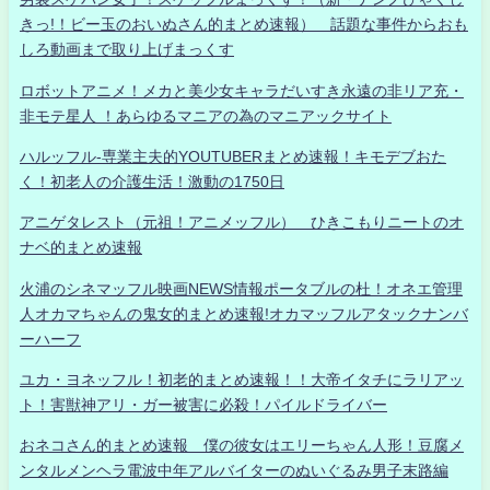
きっ!！ビー玉のおいぬさん的まとめ速報） 話題な事件からおも
しろ動画まで取り上げまっくす
ロボットアニメ！メカと美少女キャラだいすき永遠の非リア充・
非モテ星人 ！あらゆるマニアの為のマニアックサイト
ハルッフル-専業主夫的YOUTUBERまとめ速報！キモデブおた
く！初老人の介護生活！激動の1750日
アニゲタレスト（元祖！アニメッフル） ひきこもりニートのオ
ナベ的まとめ速報
火浦のシネマッフル映画NEWS情報ポータブルの杜！オネエ管理
人オカマちゃんの鬼女的まとめ速報!オカマッフルアタックナンバ
ーハーフ
ユカ・ヨネッフル！初老的まとめ速報！！大帝イタチにラリアッ
ト！害獣神アリ・ガー被害に必殺！パイルドライバー
おネコさん的まとめ速報 僕の彼女はエリーちゃん人形！豆腐メ
ンタルメンヘラ電波中年アルバイターのぬいぐるみ男子末路編