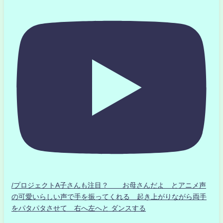
/プロジェクトA子さんも注目？ お母さんだよ とアニメ声
の可愛いらしい声で手を振ってくれる 起き上がりながら両手
をパタパタさせて 右へ左へと ダンスする