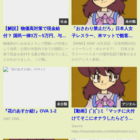
社会
未分類
【解説】物価高対策で現金給
「おさわり禁止だろ」日本人女
付？ 国民一律3万～5万円、与党
子レスラー、米マットで観客の
内で検討 公明からは「減税」求
行動が物議 “神ファンサ”の声も
物価高やいわゆるトランプ関税への対策と
【WWE】RAW（6月15日・日本時間16日/
して自民・公明の与党内で全ての国民に一
メリーランド・ボルチモア） 日本人女
める意見も
(ABEMA TIMES)
律で現金を給付する案が検討されているこ
子スーパースターの場外乱闘で観客がまさ
とがわかりました。 この動...
かのアシスト参戦。...
未分類
デジタル
『花のあすか組!』OVA 1-2
【動画】(ﾟ)(ﾟ)ミ「マッチに火付
けてそこにオナラしたらどうな
1987 1990...
るんだろう・・・」→結果
Source:
https://newmatosoku.com/feed/main/rss2.xml.