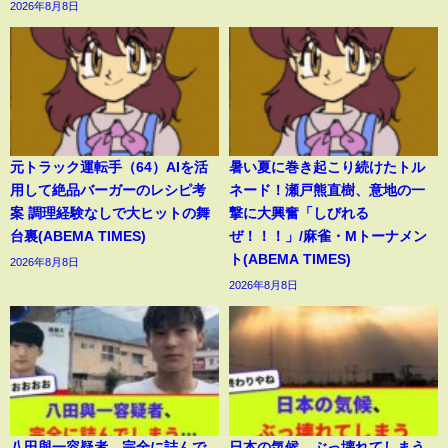
2026年8月8日
元トラック運転手（64）AIを活
暑い夏に巻き起こり続けたトル
用して絶品バーガーのレシピ考
ネード！瀬戸熊直樹、意地の一
案 調理経験なしで大ヒットの舞
撃に大興奮「しびれる
台裏(ABEMA TIMES)
ぜ！！！」/麻雀・Mトーナメン
ト(ABEMA TIMES)
2026年8月8日
2026年8月8日
八田與一容疑者、完全に詰んで
日本の気候、ぶっ壊れてしまう