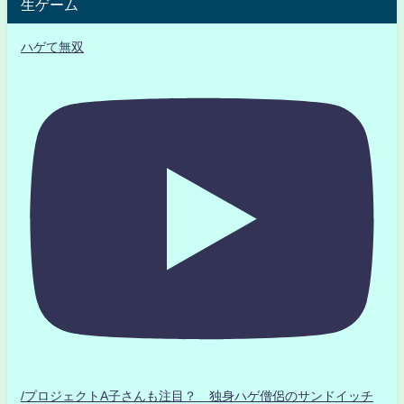
生ゲーム
ハゲて無双
/プロジェクトA子さんも注目？ 独身ハゲ僧侶のサンドイッチ