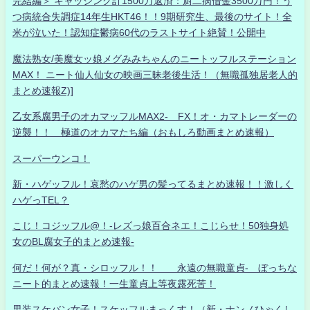
完結編＞ キャッシング計1500万返済：厨二病借金3500万円！う
つ病統合失調症14年生HKT46！！9期研究生、最後のサイト！全
米が泣いた！認知症鬱病60代のラストサイト絶賛！公開中
魔法熟女/美魔女ッ娘メグみみちゃんのニートッフルステーション
MAX！ ニート仙人仙女の映画三昧老後生活！（無職孤独居老人的
まとめ速報Z)]
乙女系腐男子のオカマッフルMAX2- FX！オ・カマトレーダーの
逆襲！！ 極道のオカマたち編（おもしろ動画まとめ速報）
スーパーウンコ！
新・ハゲッフル！哀愁のハゲ男の髪ってるまとめ速報！！激しく
ハゲっTEL？
こじ！コジッフル@！-レズっ娘百合ネエ！こじらせ！50独身処
女のBL腐女子的まとめ速報-
何だ！何が？真・シロッフル！！ 永遠の無職童貞- ぼっちな
ニート的まとめ速報！一生童貞上等夜露死苦！
男装スケバン女子！スケッフルまっくす！（新・ナンノひゃくし