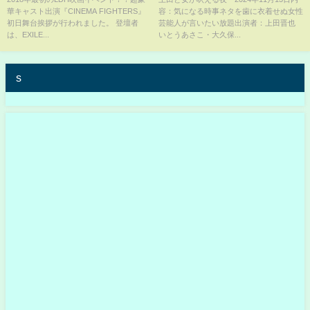
華キャスト出演『CINEMA FIGHTERS』
容：気になる時事ネタを歯に衣着せぬ女性
初日舞台挨拶が行われました。 登壇者
芸能人が言いたい放題出演者：上田晋也
は、EXILE...
いとうあさこ・大久保...
s