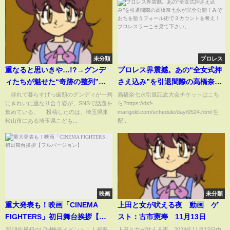
未分類
プロレス
重なると思いきや…!?→グンデ
プロレス界震撼。あの“全女式押
ィたちが魅せた“奇跡の整列”と
さえ込み”を引退間際の高橋奈七
愛らしすぎる“NGテイク”に「か
永が完全公開！みぞおちを狙う
群れで暮らすげっ歯類のグンディが一列
高橋奈七永引退記念大会チケットはこち
にきれいに重なり合う姿が、SNSで話題を
ら?https://dsf-
わいすぎて目が離せない」など
フォール術で３カウントを奪
集めている。 投稿したのは、埼玉県東
marigold.com/schedule/day/0524.html 生
反響(ABEMA TIMES)
え！プロレスラーこそ見て下さ
松山市にある埼玉県こども...
配...
い。
映画
未分類
重大発表も！映画「CINEMA
上田と女が吠える夜 動画 ゲ
FIGHTERS」初日舞台挨拶【フ
スト：古市憲寿 11月13日
ルバージョン】
2018年最初のLDH映画イベント！！超豪
上田と女が吠える夜 2024年11月13日内