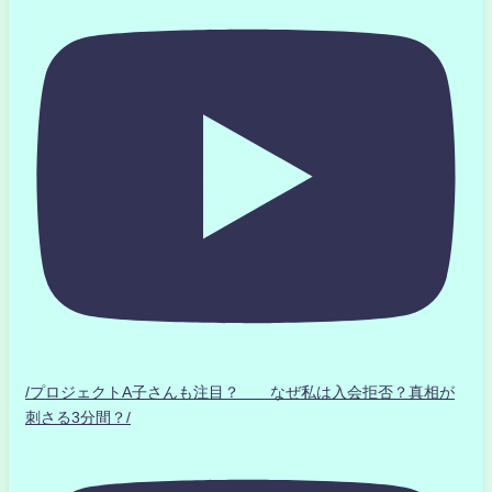
/プロジェクトA子さんも注目？ なぜ私は入会拒否？真相が
刺さる3分間？/