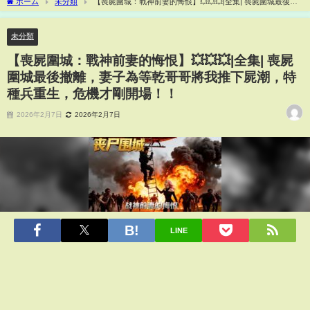
ホーム
未分類
【喪屍圍城：戰神前妻的悔恨】💥💥💥|全集| 喪屍圍城最後撤
離，妻子為等乾哥哥將我推下屍潮，特種兵重生，危機才剛開場！！
未分類
【喪屍圍城：戰神前妻的悔恨】💥💥💥|全集| 喪屍
圍城最後撤離，妻子為等乾哥哥將我推下屍潮，特
種兵重生，危機才剛開場！！
2026年2月7日
2026年2月7日
LINE