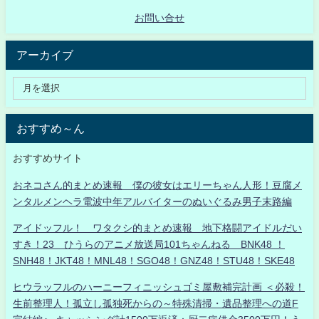
お問い合せ
アーカイブ
おすすめ～ん
おすすめサイト
おネコさん的まとめ速報 僕の彼女はエリーちゃん人形！豆腐メ
ンタルメンヘラ電波中年アルバイターのぬいぐるみ男子末路編
アイドッフル！ ワタクシ的まとめ速報 地下格闘アイドルだい
すき！23 ひうらのアニメ放送局101ちゃんねる BNK48 ！
SNH48！JKT48！MNL48！SGO48！GNZ48！STU48！SKE48
ヒウラッフルのハーニーフィニッシュゴミ屋敷補完計画 ＜必殺！
生前整理人！孤立し孤独死からの～特殊清掃・遺品整理への道F