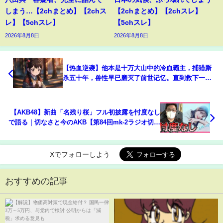
しまう…【2chまとめ】【2chス
【2chまとめ】【2chスレ】
レ】【5chスレ】
【5chスレ】
2026年8月8日
2026年8月8日
【热血逆袭】他本是十万大山中的冷血霸主，捕猎厮
杀五十年，兽性早已磨灭了前世记忆。直到救下一个
采药人，那颗沉寂的人性之心却开始跳动...
【AKB48】新曲「名残り桜」フル初披露を忖度なし
で語る｜切なさと今のAKB【第84回mk-2ラジオ切り
抜き】
Xでフォローしよう
おすすめの記事