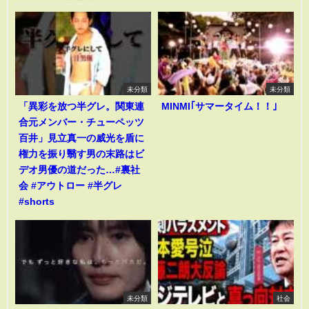
未分類
未分類
「異彩を放つ半グレ。関東連
MINMI｢サマータイム！！｣
合元メンバー・チューペッツ
百井」見立真一の威光を盾に
権力を振り翳す男の末路はビ
デオ男優の道だった…#裏社
会 #アウトロー #半グレ
#shorts
未分類
社会