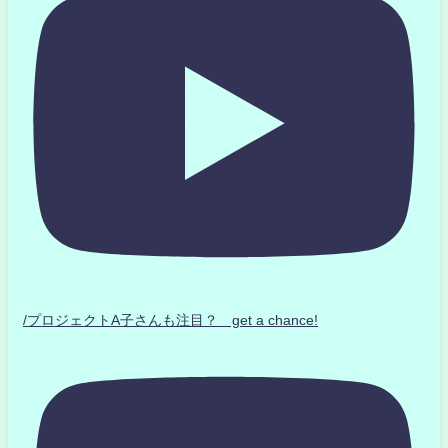
/プロジェクトA子さんも注目？ get a chance!