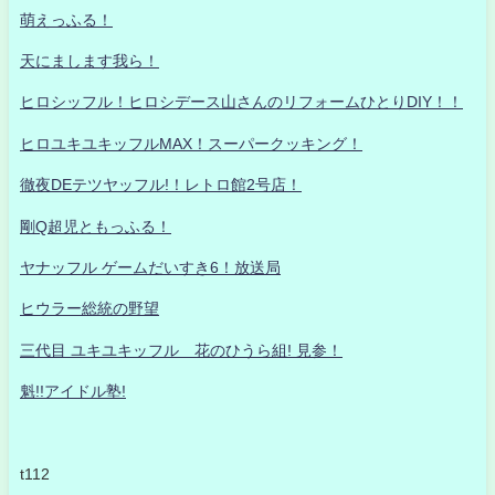
萌えっふる！
天にまします我ら！
ヒロシッフル！ヒロシデース山さんのリフォームひとりDIY！！
ヒロユキユキッフルMAX！スーパークッキング！
徹夜DEテツヤッフル!！レトロ館2号店！
剛Q超児ともっふる！
ヤナッフル ゲームだいすき6！放送局
ヒウラー総統の野望
三代目 ユキユキッフル 花のひうら組! 見参！
魁!!アイドル塾!
t112