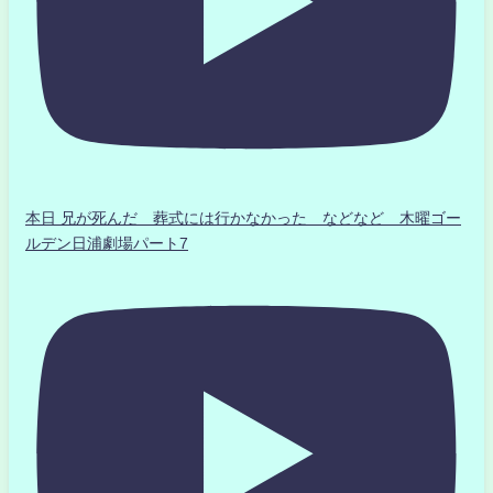
本日 兄が死んだ 葬式には行かなかった などなど 木曜ゴー
ルデン日浦劇場パート7