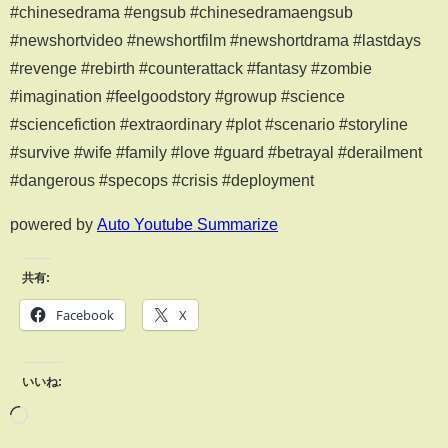
#chinesedrama #engsub #chinesedramaengsub
#newshortvideo #newshortfilm #newshortdrama #lastdays
#revenge #rebirth #counterattack #fantasy #zombie
#imagination #feelgoodstory #growup #science
#sciencefiction #extraordinary #plot #scenario #storyline
#survive #wife #family #love #guard #betrayal #derailment
#dangerous #specops #crisis #deployment
powered by
Auto Youtube Summarize
共有:
Facebook
X
いいね: