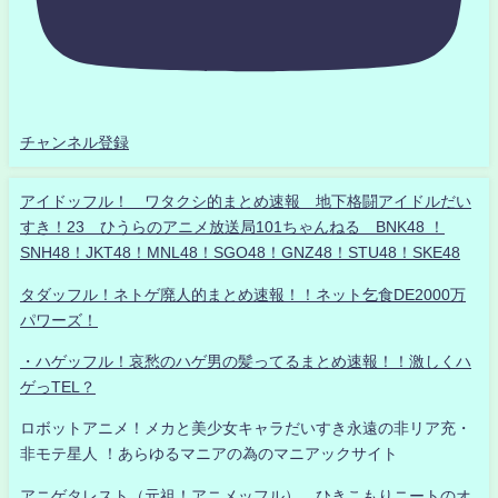
チャンネル登録
アイドッフル！ ワタクシ的まとめ速報 地下格闘アイドルだい
すき！23 ひうらのアニメ放送局101ちゃんねる BNK48 ！
SNH48！JKT48！MNL48！SGO48！GNZ48！STU48！SKE48
タダッフル！ネトゲ廃人的まとめ速報！！ネット乞食DE2000万
パワーズ！
・ハゲッフル！哀愁のハゲ男の髪ってるまとめ速報！！激しくハ
ゲっTEL？
ロボットアニメ！メカと美少女キャラだいすき永遠の非リア充・
非モテ星人 ！あらゆるマニアの為のマニアックサイト
アニゲタレスト（元祖！アニメッフル） ひきこもりニートのオ