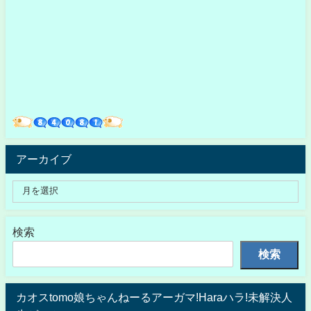
アーカイブ
検索
検索
カオスtomo娘ちゃんねーるアーガマ!Haraハラ!未解決人