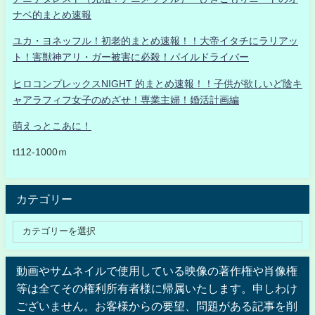
ナベ的まとめ速報
ユカ・ヨネッフル！初老的まとめ速報！！大帝イタチにラリアッ
ト！害獣神アリ・ガー被害に必殺！パイルドライバー
ヒロコンプレックスNIGHT 的まとめ速報！！子供が欲しいど陰キ
ャアラフィフ女子のめざせ！専業主婦！婚活計画編
萌えっとこあに！
t112-1000ｍ
カテゴリー
動画やサムネイルで使用している映像の著作権や肖像権
等は全てその権利所有者様に帰属いたします。申しわけ
ございません。お客様からの要望、問題がある記事を削