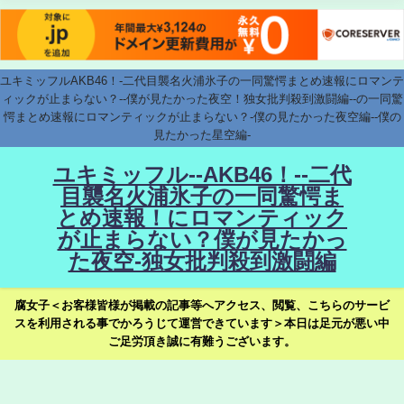
ユキミッフルAKB46！-二代目襲名火浦氷子の一同驚愕まとめ速報にロマンテ
ィックが止まらない？--僕が見たかった夜空！独女批判殺到激闘編--の一同驚
愕まとめ速報にロマンティックが止まらない？-僕の見たかった夜空編--僕の
見たかった星空編-
ユキミッフル--AKB46！--二代
目襲名火浦氷子の一同驚愕ま
とめ速報！にロマンティック
が止まらない？僕が見たかっ
た夜空-独女批判殺到激闘編
腐女子＜お客様皆様が掲載の記事等へアクセス、閲覧、こちらのサービ
スを利用される事でかろうじて運営できています＞本日は足元が悪い中
ご足労頂き誠に有難うございます。