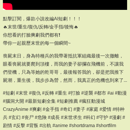
點擊訂閱，爆款小說改編AI短劇！！！
🔥末世/重生/復仇/反轉/金手指/後悔🔥
你想看的打臉爽劇我們都有❗️
帶你一起親歷末世的每一個瞬間~
喪屍末日，身為特種兵的我帶著抵抗軍組織最後一次撤離，
眼看喪屍就要爬到頂樓，而我的妻子卻攔在飛機前，不讓我
們登機，只為等她的乾哥哥，最後報答我的，卻是把我推下
屍潮，重生後，我步步為營，然而，我真正的危機也到來了...
#短劇 #末世 #復仇 #反轉 #重生 #打臉 #逆襲 #都市 #ai #動漫
#腦洞大開 #最新短劇全集 #短劇推薦 #瘋狂動漫城
CrazyAnime #爽劇 #金手指 #奇幻 #妻子 #家庭 #爱情 #特种
兵 #玄幻 #丧尸 #危険 #成長 #末世求生 #科幻 #守护 #漫劇 #
剧情 #反擊 #背叛 #出軌 #anime #shortdrama #shortfilm