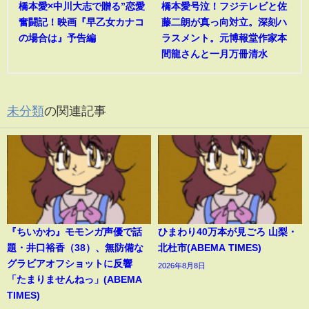
橋本愛×中川大志で贈る”恋愛
橋本愛号泣！フジテレビと佐
奮闘記！映画『早乙女カナコ
藤二朗が真っ向対立。深刻ハ
の場合は』予告編
ラスメント。元博報堂作家本
間龍さんと一月万冊清水
未分類
の関連記事
『ちいかわ』モモンガ声優で話
ひまわり40万本が見ごろ 山梨・
題・井口裕香（38）、無防備な
北杜市(ABEMA TIMES)
グラビアオフショットに反響
2026年8月8日
「たまりませんねっ」(ABEMA
TIMES)