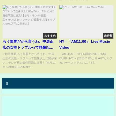
おすすめ
未分類
もう限界だから言うわ。中居正
HY - 「AM11:00」 Live Music
広の女性トラブルって想像以上
Video
に闇が深い…テレビ局の責任問
✅動画概要 もう限界だから言うわ。中居
「AM11:00」 HY FC限定LIVE～HUB
正広の女性トラブルって想像以上に闇が深
CLUB LIVE〜 (2018.7.12)より ■HYセルフ
題に波及?【ホリエモン/中居正
い…テレビ局の責任問題に波及?【ホリエ
カバーベストアルバム『ST...
広/SMAP/文春/フジテレビ/渡邊
モン/中居正広/SMAP/...
渚/女性トラブル/9000万円/立花
孝志】
s