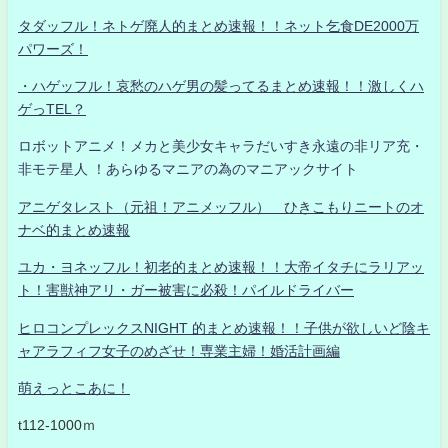
タダッフル！ネトゲ廃人的まとめ速報！！ネット乞食DE2000万
パワーズ！
・ハゲッフル！哀愁のハゲ男の髪ってるまとめ速報！！激しくハ
ゲっTEL？
ロボットアニメ！メカと美少女キャラだいすき永遠の非リア充・
非モテ星人 ！あらゆるマニアの為のマニアックサイト
アニゲタレスト（元祖！アニメッフル） ひきこもりニートのオ
ナベ的まとめ速報
ユカ・ヨネッフル！初老的まとめ速報！！大帝イタチにラリアッ
ト！害獣神アリ・ガー被害に必殺！パイルドライバー
ヒロコンプレックスNIGHT 的まとめ速報！！子供が欲しいど陰キ
ャアラフィフ女子のめざせ！専業主婦！婚活計画編
萌えっとこあに！
t112-1000ｍ