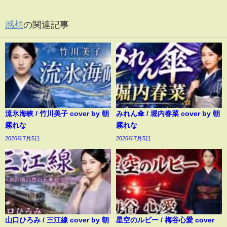
感想
の関連記事
流氷海峡 / 竹川美子 cover by 朝
みれん傘 / 堀内春菜 cover by 朝
霧れな
霧れな
2026年7月5日
2026年7月5日
山口ひろみ / 三江線 cover by 朝
星空のルビー / 梅谷心愛 cover