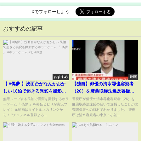
Xでフォローしよう
おすすめの記事
おすすめ
映画
【 #偽夢 】洗面台がなんかおか
【独自】俳優の清水尋也容疑者
しい 民泊で起きる異変を撮影す
（26）を麻薬取締法違反容疑で
るホラーゲーム 『 偽夢 』 #ホラ
逮捕 けさ6時半ごろに自宅から
無限ループする民泊で異変を撮影するホラ
警視庁が俳優の清水尋也容疑者（26）を
ーゲーム『 偽夢 』を発狂ビビりが実況プ
麻薬取締法違反の疑いで逮捕したことが捜
ーゲーム #切り抜き
連行される姿も… 警視庁｜
レイ！ 元動画はタイトル上のリンクか
査関係者への取材でわかりました。 警視
TBS NEWS DIG
ら！ ?チャンネル登録よろ...
庁は清水容疑者の東京・杉並...