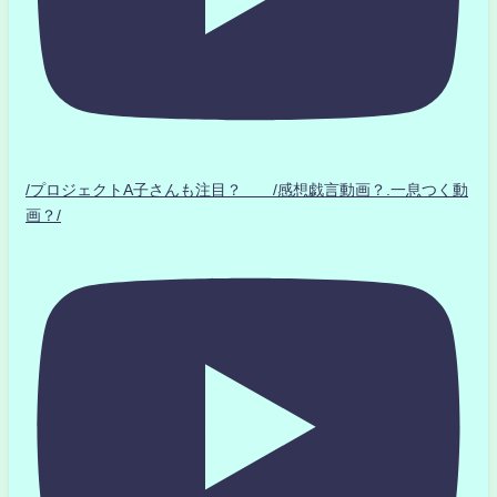
/プロジェクトA子さんも注目？ /感想戯言動画？.一息つく動
画？/