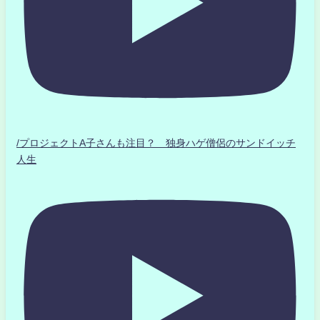
/プロジェクトA子さんも注目？ 独身ハゲ僧侶のサンドイッチ
人生