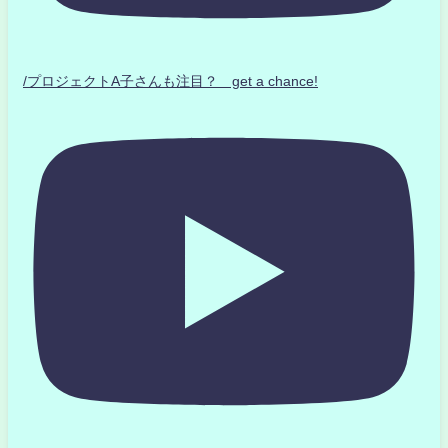
/プロジェクトA子さんも注目？ get a chance!