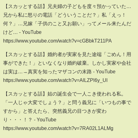
【スカッとする話】兄夫婦の子どもを度々預かっていた…
兄から私に怒りの電話「どういうことだ？」私「えっ！
何？」…兄嫁「子供のこと又お願い」ってメール来たんだ
けど… - YouTube
https://www.youtube.com/watch?v=cGBbkT211PA
【スカッとする話】婚約者が実家を見た途端「ごめん！用
事ができた！」といなくなり婚約破棄。しかし実家や会社
は実は…→真実を知ったマザコンの末路 - YouTube
https://www.youtube.com/watch?v=AlLZPl6y_UI
【スカッとする話】姑の誕生会で一人こき使われる私。
「一人じゃ大変でしょう？」と問う義兄に「いつもの事で
すから」と答えたら、突然義兄の目つきが変わ
り・・・！？ - YouTube
https://www.youtube.com/watch?v=7RA02L1ALMg