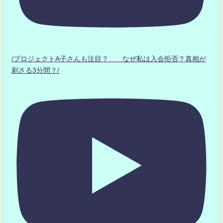
/プロジェクトA子さんも注目？ なぜ私は入会拒否？真相が
刺さる3分間？/