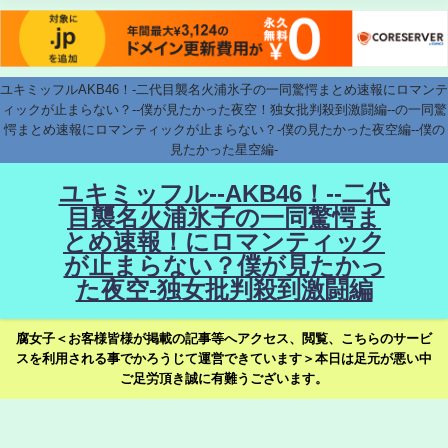
ユキミッフルAKB46！-二代目襲名火浦氷子の一同驚愕まとめ速報にロマンテ
ィックが止まらない？--僕が見たかった夜空！独女批判殺到激闘編--の一同驚
愕まとめ速報にロマンティックが止まらない？-僕の見たかった夜空編--僕の
見たかった星空編-
ユキミッフル--AKB46！--二代
目襲名火浦氷子の一同驚愕ま
とめ速報！にロマンティック
が止まらない？僕が見たかっ
た夜空-独女批判殺到激闘編
腐女子＜お客様皆様が掲載の記事等へアクセス、閲覧、こちらのサービ
スを利用される事でかろうじて運営できています＞本日は足元が悪い中
ご足労頂き誠に有難うございます。