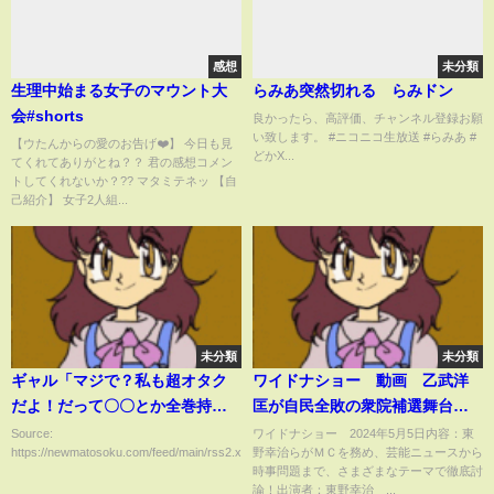
感想
未分類
生理中始まる女子のマウント大
らみあ突然切れる らみドン
会#shorts
良かったら、高評価、チャンネル登録お願
い致します。 #ニコニコ生放送 #らみあ #
【ウたんからの愛のお告げ❤️】 今日も見
どかX...
てくれてありがとね？？ 君の感想コメン
トしてくれないか？?? マタミテネッ 【自
己紹介】 女子2人組...
未分類
未分類
ギャル「マジで？私も超オタク
ワイドナショー 動画 乙武洋
だよ！だって〇〇とか全巻持っ
匡が自民全敗の衆院補選舞台裏
てるし！」→結果ｗ
を語る 5月5日
Source:
ワイドナショー 2024年5月5日内容：東
https://newmatosoku.com/feed/main/rss2.xml...
野幸治らがＭＣを務め、芸能ニュースから
時事問題まで、さまざまなテーマで徹底討
論！出演者：東野幸治 ...