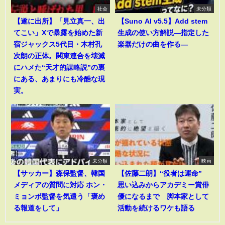
社会
未分類
【遂に出所】「見立真一、出
【Suno AI v5.5】Add stem
てこい」Xで暴露を始めた新
生成の使い方解説―指定した
宿ジャックス5代目・木村孔
楽器だけの曲を作る―
次朗の正体。関東連合を壊滅
にハメた“天才的謀略説”の裏
にある、あまりにも冷酷な現
実。
未分類
映画
【サッカー】森保監督、韓国
【佐藤二朗】“役者は運命”
メディアの質問に対応 ホン・
思い込みからアカデミー賞俳
ミョンボ監督を気遣う「褒め
優になるまで 脚本家として
る報道をして」
活動を続けるワケも語る