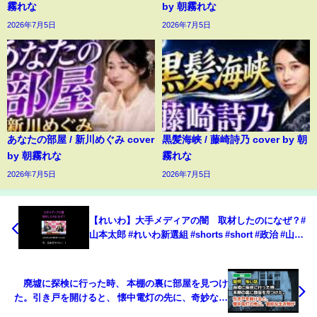
霧れな
by 朝霧れな
2026年7月5日
2026年7月5日
あなたの部屋 / 新川めぐみ cover
黒髪海峡 / 藤崎詩乃 cover by 朝
by 朝霧れな
霧れな
2026年7月5日
2026年7月5日
【れいわ】大手メディアの闇 取材したのになぜ？#
山本太郎 #れいわ新選組 #shorts #short #政治 #山本
太郎切り抜き #水道橋博士 記者会見,メディア,テレ
ビ,報道規制,宗教,マスコミ
廃墟に探検に行った時、 本棚の裏に部屋を見つけ
た。引き戸を開けると、 懐中電灯の先に、奇妙な生
き物が 怖い話