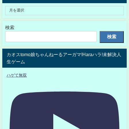
検索
検索
カオスtomo娘ちゃんねーるアーガマ!Haraハラ!未解決人
生ゲーム
ハゲて無双