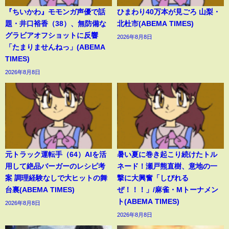
『ちいかわ』モモンガ声優で話
ひまわり40万本が見ごろ 山梨・
題・井口裕香（38）、無防備な
北杜市(ABEMA TIMES)
グラビアオフショットに反響
2026年8月8日
「たまりませんねっ」(ABEMA
TIMES)
2026年8月8日
元トラック運転手（64）AIを活
暑い夏に巻き起こり続けたトル
用して絶品バーガーのレシピ考
ネード！瀬戸熊直樹、意地の一
案 調理経験なしで大ヒットの舞
撃に大興奮「しびれる
台裏(ABEMA TIMES)
ぜ！！！」/麻雀・Mトーナメン
ト(ABEMA TIMES)
2026年8月8日
2026年8月8日