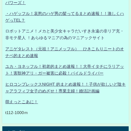
パワーズ！
・ハゲッフル！哀愁のハゲ男の髪ってるまとめ速報！！激しくハ
ゲっTEL？
ロボットアニメ！メカと美少女キャラだいすき永遠の非リア充・
非モテ星人 ！あらゆるマニアの為のマニアックサイト
アニゲタレスト（元祖！アニメッフル） ひきこもりニートのオ
ナベ的まとめ速報
ユカ・ヨネッフル！初老的まとめ速報！！大帝イタチにラリアッ
ト！害獣神アリ・ガー被害に必殺！パイルドライバー
ヒロコンプレックスNIGHT 的まとめ速報！！子供が欲しいど陰キ
ャアラフィフ女子のめざせ！専業主婦！婚活計画編
萌えっとこあに！
t112-1000ｍ