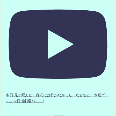
本日 兄が死んだ 葬式には行かなかった などなど 木曜ゴー
ルデン日浦劇場パート7