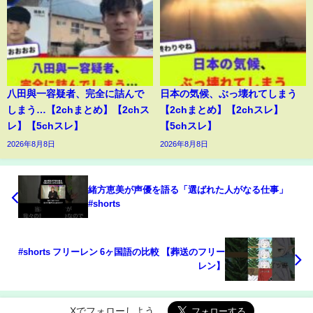
八田與一容疑者、完全に詰んで
日本の気候、ぶっ壊れてしまう
しまう…【2chまとめ】【2chス
【2chまとめ】【2chスレ】
レ】【5chスレ】
【5chスレ】
2026年8月8日
2026年8月8日
緒方恵美が声優を語る「選ばれた人がなる仕事」
#shorts
#shorts フリーレン 6ヶ国語の比較 【葬送のフリー
レン】
Xでフォローしよう