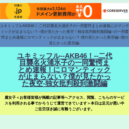
ユキミッフルAKB46！-二代目襲名火浦氷子の一同驚愕まとめ速報にロマンテ
ィックが止まらない？--僕が見たかった夜空！独女批判殺到激闘編--の一同驚
愕まとめ速報にロマンティックが止まらない？-僕の見たかった夜空編--僕の
見たかった星空編-
ユキミッフル--AKB46！--二代
目襲名火浦氷子の一同驚愕ま
とめ速報！にロマンティック
が止まらない？僕が見たかっ
た夜空-独女批判殺到激闘編
腐女子＜お客様皆様が掲載の記事等へアクセス、閲覧、こちらのサービ
スを利用される事でかろうじて運営できています＞本日は足元が悪い中
ご足労頂き誠に有難うございます。