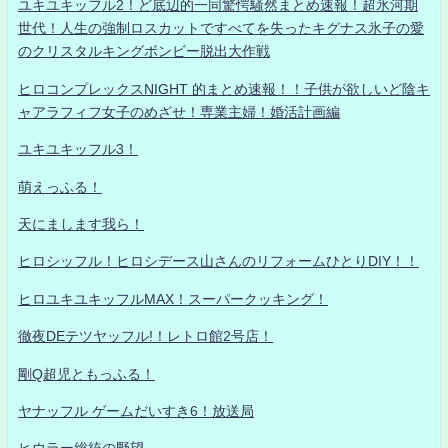
ユキユキッフル2！ど底辺的一同驚愕騒然まとめ速報！超氷河期
世代！人生の強制ロスカットですべてを失ったキグナス氷子の愛
のクリスタルキングボンビー脱出大作戦
ヒロコンプレックスNIGHT 的まとめ速報！！子供が欲しいど陰キ
ャアラフィフ女子のめざせ！専業主婦！婚活計画編
ユキユキッフル3！
萌えっふる！
天にまします我ら！
ヒロシッフル！ヒロシデース山さんのリフォームひとりDIY！！
ヒロユキユキッフルMAX！スーパークッキング！
徹夜DEテツヤッフル!！レトロ館2号店！
剛Q超児ともっふる！
ヤナッフル ゲームだいすき6！放送局