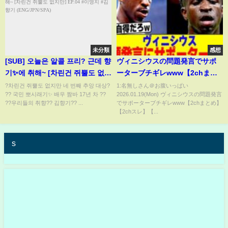
未分類
感想
[SUB] 오늘은 알콜 프리? 근데 향
ヴィニシウスの問題発言でサポ
기✨에 취해~ [차린건 쥐뿔도 없지
ーターブチギレwww【2chまと
만] EP.04 #이영지 #김향기
め】【2chスレ】【5chスレ】
?차린건 쥐뿔도 없지만 네 번째 추앙 대상?
1:名無しさん＠お腹いっぱい
?? 국민 뽀시래기✨ 배우 짬바 17년 차 ??
2026.01.19(Mon) ヴィニシウスの問題発言
(ENG/JPN/SPA)
??우리들의 취향?? 김향기?? ...
でサポーターブチギレwww【2chまとめ】
【2chスレ】【...
s