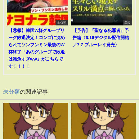
未分類
国際
【悲報】韓国W杯グループリ
【予告】『聖なる犯罪者』予
ーグ敗退決定！コンゴに沈め
告編〈6.16デジタル配信開始
られてソンフンミン最後のW
／7.7 ブルーレイ発売〉
杯終了「あのグループで敗退
は雑魚すぎww」がこちらで
す！！！！
未分類
の関連記事