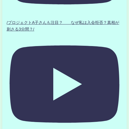
/プロジェクトA子さんも注目？ なぜ私は入会拒否？真相が
刺さる3分間？/