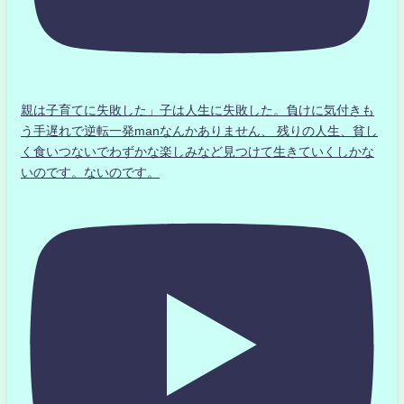
親は子育てに失敗した」子は人生に失敗した。負けに気付きも
う手遅れで逆転一発manなんかありません、 残りの人生、貧し
く食いつないでわずかな楽しみなど見つけて生きていくしかな
いのです。ないのです。