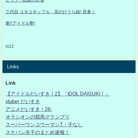
ヒウラー総統の野望
三代目 ユキユキッフル 花のひうら組! 見参！
魁!!アイドル塾!
t112
Links
Link
【アイドルだいすき！2】「IDOL DAISUKI！」
vtuber だいすき
アニメだいすき！26-
オラシオンの競馬グランプリ
スーパーウンコウーマンT・子なし
スケバン氷子のまとめ速報！