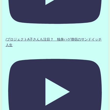
/プロジェクトA子さんも注目？ 独身ハゲ僧侶のサンドイッチ
人生