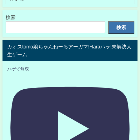
検索
検索
カオスtomo娘ちゃんねーるアーガマ!Haraハラ!未解決人
生ゲーム
ハゲて無双