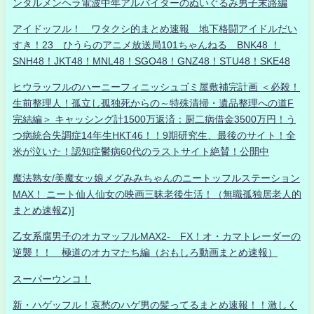
ンタルメンヘラ電波中年アルバイターのぬいぐるみ男子末路編
アイドッフル！ ワタクシ的まとめ速報 地下格闘アイドルだい
すき！23 ひうらのアニメ放送局101ちゃんねる BNK48 ！
SNH48！JKT48！MNL48！SGO48！GNZ48！STU48！SKE48
ヒウラッフルのハーニーフィニッシュゴミ屋敷補完計画 ＜必殺！
生前整理人！孤立し孤独死からの～特殊清掃・遺品整理への道F
完結編＞ キャッシング計1500万返済：厨二病借金3500万円！う
つ病統合失調症14年生HKT46！！9期研究生、最後のサイト！全
米が泣いた！認知症鬱病60代のラストサイト絶賛！公開中
魔法熟女/美魔女ッ娘メグみみちゃんのニートッフルステーション
MAX！ ニート仙人仙女の映画三昧老後生活！（無職孤独居老人的
まとめ速報Z)]
乙女系腐男子のオカマッフルMAX2- FX！オ・カマトレーダーの
逆襲！！ 極道のオカマたち編（おもしろ動画まとめ速報）
スーパーウンコ！
新・ハゲッフル！哀愁のハゲ男の髪ってるまとめ速報！！激しく