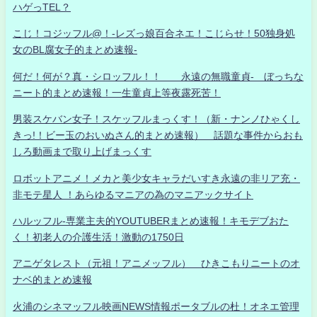
ハゲっTEL？
こじ！コジッフル@！-レズっ娘百合ネエ！こじらせ！50独身処
女のBL腐女子的まとめ速報-
何だ！何が？真・シロッフル！！ 永遠の無職童貞- ぼっちな
ニート的まとめ速報！一生童貞上等夜露死苦！
男装スケバン女子！スケッフルまっくす！（新・ナンノひゃくし
きっ!！ビー玉のおいぬさん的まとめ速報） 話題な事件からおも
しろ動画まで取り上げまっくす
ロボットアニメ！メカと美少女キャラだいすき永遠の非リア充・
非モテ星人 ！あらゆるマニアの為のマニアックサイト
ハルッフル-専業主夫的YOUTUBERまとめ速報！キモデブおた
く！初老人の介護生活！激動の1750日
アニゲタレスト（元祖！アニメッフル） ひきこもりニートのオ
ナベ的まとめ速報
火浦のシネマッフル映画NEWS情報ポータブルの杜！オネエ管理