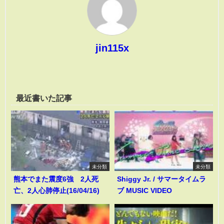
jin115x
最近書いた記事
未分類
未分類
熊本でまた震度6強 2人死
Shiggy Jr. / サマータイムラ
亡、2人心肺停止(16/04/16)
ブ MUSIC VIDEO