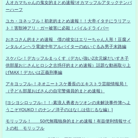
人オカマちゃんの鬼女的まとめ速報!オカマッフルアタックナンバ
ーハーフ
ユカ・ヨネッフル！初老的まとめ速報！！大帝イタチにラリアッ
ト！害獣神アリ・ガー被害に必殺！パイルドライバー
おネコさん的まとめ速報 僕の彼女はエリーちゃん人形！豆腐メ
ンタルメンヘラ電波中年アルバイターのぬいぐるみ男子末路編
スケバン！デカッフルまっくす（デカい強い2次元嫁だいすき子
供部屋おじさんヒロシ之古惑仔的まとめ速報）話題な動画取り上
げMAX！デカいは正義刑事編
アキヨッフル-！ネオニートスケ番長のエキストラ芸能情報局！
（子ども部屋おばさんの自宅警備員的まとめ速報）
[ヨシヨシロッフル-！！-素浪人勇者カツオンの未解決事件簿へよ
うこそYOUKO！のナンノ洋子のはなしは信じるな編）]
モリッフル！ 50代無職独身的まとめ速報！有益便利情報サイ
トの杜 モリッフル