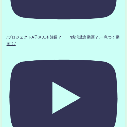
/プロジェクトA子さんも注目？ /感想戯言動画？.一息つく動
画？/