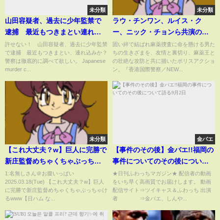
未分類
未分類
山田容疑者、過去に少年監禁で
ラウ・チンワン、ルイス・ク
逮捕 最近もつきまとい連れ込
ー、ニック・チョンら共演の香
み Japanese murder case
港アクションが上陸！映画『レ
許せない！ 山田容疑者、過去に少年監禁
固い絆で結ばれ麻薬捜査に命を懸ける男た
で逮捕 最近もつきまとい、連れ込みか？
ちの生きざまを、友情と裏切り、麻薬王と
クイエム 最後の銃弾』予告編
警察は徹底的に調べて欲しい。 Japanese
の壮絶な攻防と共に描いたポリスアクショ
murder c...
ン。『香港国際警察／NEW...
未分類
金バエ
【これ大丈夫？w】巨人に完勝で
【事件のその後】金バエ!!福岡の
新庄監督めちゃくちゃぶっちゃ
事件についてのその後について
けるwww【日ハム なんJ 反応
語る9月2日
1:名無しさん＠お腹いっぱい
★日刊ふわっちマガジン★ 配信者の動画
2025.03.18(Tue) 【これ大丈夫？w】巨人
をいち早く高画質でお届けします。 動画
集】ファイターズ ジャイアンツ
に完勝で新庄監督めちゃくちゃぶっちゃけ
配信サイト⇒ツイキャス＆ふわっち 出演
るwww【日ハム な...
者 ⇒金バエ、しんや...