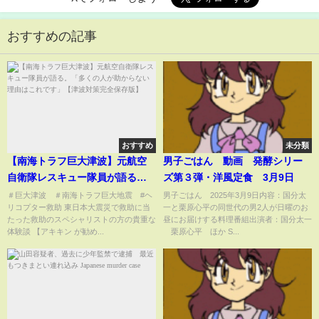
おすすめの記事
おすすめ
未分類
【南海トラフ巨大津波】元航空
男子ごはん 動画 発酵シリー
自衛隊レスキュー隊員が語る。
ズ第３弾・洋風定食 3月9日
「多くの人が助からない理由は
＃巨大津波 ＃南海トラフ巨大地震 #ヘ
男子ごはん 2025年3月9日内容：国分太
リコプター救助 東日本大震災で救助に当
一と栗原心平の同世代の男2人が日曜のお
これです」【津波対策完全保存
たった救助のスペシャリストの方の貴重な
昼にお届けする料理番組出演者：国分太一
版】
体験談 【アキキン が勧め...
栗原心平 ほか S...