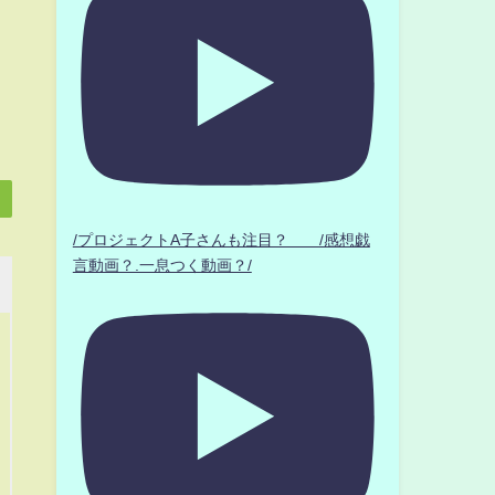
/プロジェクトA子さんも注目？ /感想戯
言動画？.一息つく動画？/