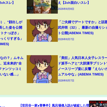
2chスレ】
え【2ch面白いスレ】
2026年8月8日
8）、“顔出しが
「ご夫婦でデートですか」と話
成長した姿を公開
武井咲（32）、最新の自撮りシ
オトナっぽさ」
ト公開(ABEMA TIMES)
そっくりすぎる」
2026年8月7日
MES)
フなの？」ムキム
「美狂」人気日本人女子レスラ
、近未来的“全
ド派手ヘアと“大胆漢字プリント
ファンツッコミ
ノースリーブ姿に反響「えらい
ていない感…」
ュアルやな」(ABEMA TIMES)
2026年8月7日
【世田谷一家●害事件】風呂場侵入説が破綻した理