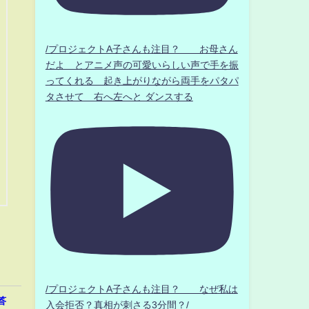
/プロジェクトA子さんも注目？ お母さん
だよ とアニメ声の可愛いらしい声で手を振
ってくれる 起き上がりながら両手をパタパ
タさせて 右へ左へと ダンスする
/プロジェクトA子さんも注目？ なぜ私は
答
入会拒否？真相が刺さる3分間？/