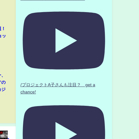
題！
ョッ
ー、
”の
/プロジェクトA子さんも注目？ get a
カジ
chance!