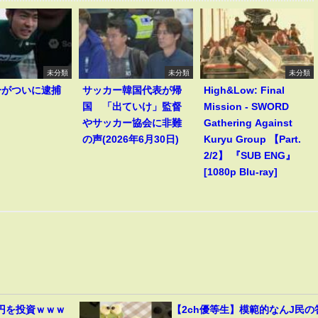
未分類
未分類
未分類
一がついに逮捕
サッカー韓国代表が帰
High&Low: Final
！
国 「出ていけ」監督
Mission - SWORD
やサッカー協会に非難
Gathering Against
の声(2026年6月30日)
Kuryu Group 【Part.
2/2】 『SUB ENG』
[1080p Blu-ray]
円を投資ｗｗｗ
【2ch優等生】模範的なんJ民の