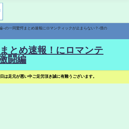
編--の一同驚愕まとめ速報にロマンティックが止まらない？-僕の
驚愕まとめ速報！にロマンテ
激闘編
日は足元が悪い中ご足労頂き誠に有難うございます。