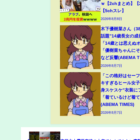
ｗ【2chまとめ】【
【5chスレ】
2026年8月8日
木下優樹菜さん（3
話題”14歳長女の
「14歳とは思えぬ
「優樹菜ちゃんに
など反響(ABEMA TI
2026年8月7日
「この格好はセー
キすぎるヒール女子
身スケスケ”衣装に
「着ているけど着
(ABEMA TIMES)
2026年8月7日