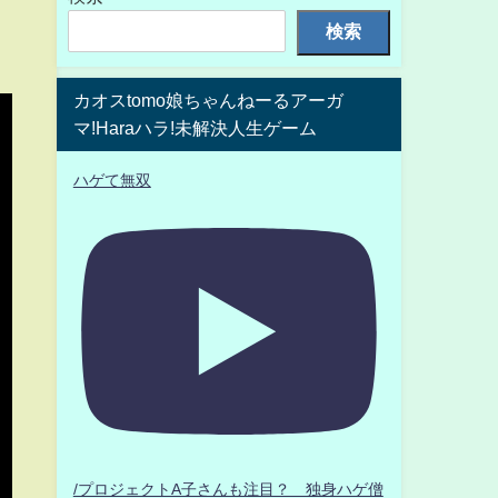
検索
カオスtomo娘ちゃんねーるアーガ
マ!Haraハラ!未解決人生ゲーム
ハゲて無双
/プロジェクトA子さんも注目？ 独身ハゲ僧