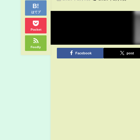
はてブ
Pocket
Feedly
Facebook
post