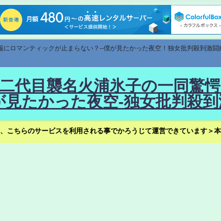
速報にロマンティックが止まらない？--僕が見たかった夜空！独女批判殺到激闘
！--二代目襲名火浦氷子の一同
見たかった夜空-独女批判殺到
、こちらのサービスを利用される事でかろうじて運営できています＞本