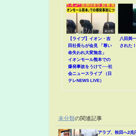
未分類
【ライブ】イオン・吉
八田與
田社長らが会見 「尊い
された
命失われ大変無念」
イオンモール熊本での
爆発事故をうけて──社
会ニュースライブ （日
テレNEWS LIVE）
未分類
の関連記事
アラブ、秋田へ2兆