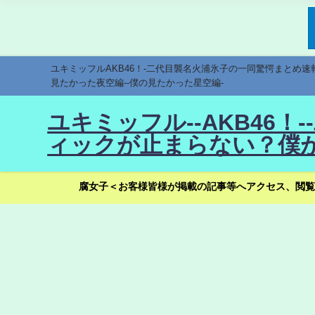
ユキミッフルAKB46！-二代目襲名火浦氷子の一同驚愕まとめ
見たかった夜空編--僕の見たかった星空編-
ユキミッフル--AKB46
ィックが止まらない？僕が
腐女子＜お客様皆様が掲載の記事等へアクセス、閲覧