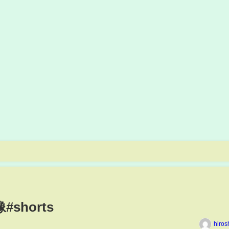
shorts
hiros