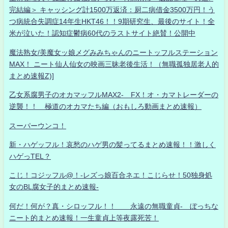
完結編＞ キャッシング計1500万返済：厨二病借金3500万円！う
つ病統合失調症14年生HKT46！！9期研究生、最後のサイト！全
米が泣いた！認知症鬱病60代のラストサイト絶賛！公開中
魔法熟女/美魔女ッ娘メグみみちゃんのニートッフルステーション
MAX！ ニート仙人仙女の映画三昧老後生活！（無職孤独居老人的
まとめ速報Z)]
乙女系腐男子のオカマッフルMAX2- FX！オ・カマトレーダーの
逆襲！！ 極道のオカマたち編（おもしろ動画まとめ速報）
スーパーウンコ！
新・ハゲッフル！哀愁のハゲ男の髪ってるまとめ速報！！激しく
ハゲっTEL？
こじ！コジッフル@！-レズっ娘百合ネエ！こじらせ！50独身処
女のBL腐女子的まとめ速報-
何だ！何が？真・シロッフル！！ 永遠の無職童貞- ぼっちな
ニート的まとめ速報！一生童貞上等夜露死苦！