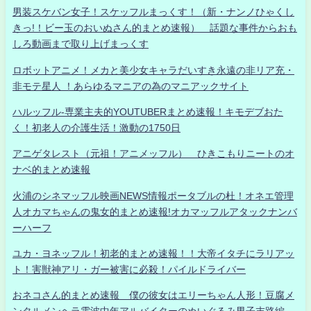
男装スケバン女子！スケッフルまっくす！（新・ナンノひゃくし
きっ!！ビー玉のおいぬさん的まとめ速報） 話題な事件からおも
しろ動画まで取り上げまっくす
ロボットアニメ！メカと美少女キャラだいすき永遠の非リア充・
非モテ星人 ！あらゆるマニアの為のマニアックサイト
ハルッフル-専業主夫的YOUTUBERまとめ速報！キモデブおた
く！初老人の介護生活！激動の1750日
アニゲタレスト（元祖！アニメッフル） ひきこもりニートのオ
ナベ的まとめ速報
火浦のシネマッフル映画NEWS情報ポータブルの杜！オネエ管理
人オカマちゃんの鬼女的まとめ速報!オカマッフルアタックナンバ
ーハーフ
ユカ・ヨネッフル！初老的まとめ速報！！大帝イタチにラリアッ
ト！害獣神アリ・ガー被害に必殺！パイルドライバー
おネコさん的まとめ速報 僕の彼女はエリーちゃん人形！豆腐メ