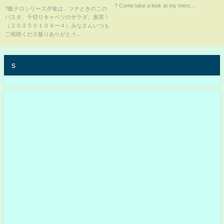
? Come take a look at my merc...
ベツのサラダ、麦茶！（２０２
?飯テロシリーズ夕食は、ツナときのこの
パスタ、千切りキャベツのサラダ、麦茶！
５０１０４ー４）#料理#今日の
（２０２５０１０４ー４）みなさんいつも
夕食#ツナときのこのパスタ#サ
ご視聴くださ飯りありがとう...
ラダ#short#dinner
s