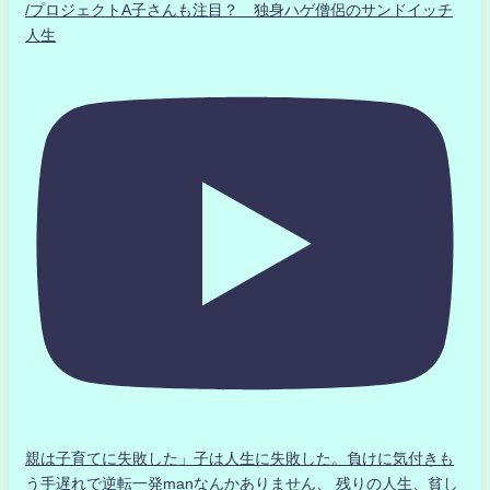
/プロジェクトA子さんも注目？ 独身ハゲ僧侶のサンドイッチ
人生
親は子育てに失敗した」子は人生に失敗した。負けに気付きも
う手遅れで逆転一発manなんかありません、 残りの人生、貧し