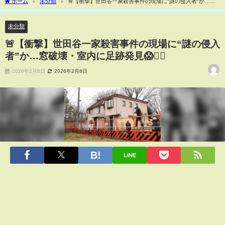
ホーム
未分類
🚨【衝撃】世田谷一家殺害事件の現場に“謎の侵入者”か…窓
破壊・室内に足跡発見😱🕵️‍♂️
未分類
🚨【衝撃】世田谷一家殺害事件の現場に“謎の侵入
者”か…窓破壊・室内に足跡発見😱🕵️‍♂️
2026年2月8日
2026年2月8日
LINE