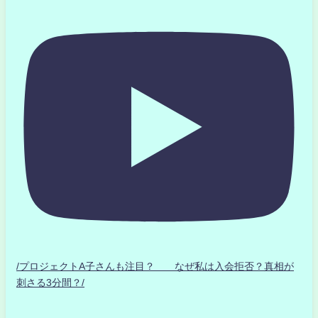
/プロジェクトA子さんも注目？ なぜ私は入会拒否？真相が
刺さる3分間？/