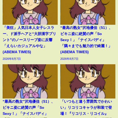
「美狂」人気日本人女子レスラ
“最高の熟女”沢地優佳（51）、
ー、ド派手ヘアと“大胆漢字プリ
ビキニ姿に絶賛の声「So
ント”のノースリーブ姿に反響
Sexy！」「ナイスバディ」
「えらいカジュアルやな」
「隅々までも魅力的で綺麗！」
(ABEMA TIMES)
(ABEMA TIMES)
2026年8月7日
2026年8月7日
“最高の熟女”沢地優佳（51）、
「いつもと違う雰囲気でかわい
ビキニ姿に絶賛の声「So
い」リコリコキャラが和装で登
Sexy！」「ナイスバディ」
場！『リコリス・リコイル』