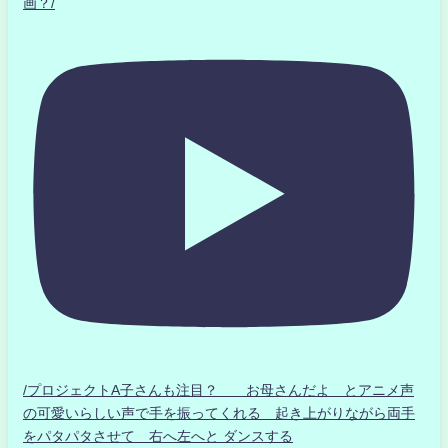
画？/
/プロジェクトA子さんも注目？ お母さんだよ とアニメ声
の可愛いらしい声で手を振ってくれる 起き上がりながら両手
をパタパタさせて 右へ左へと ダンスする