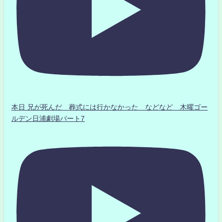
本日 兄が死んだ 葬式には行かなかった などなど 木曜ゴー
ルデン日浦劇場パート7