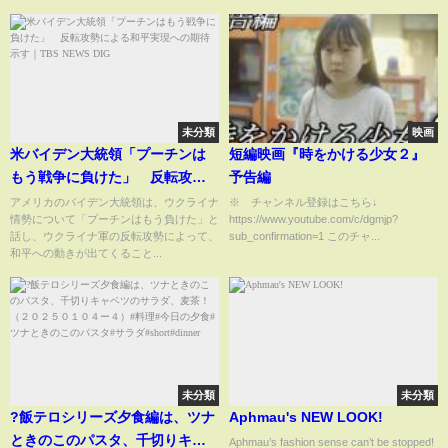
未分類
映画
米バイデン大統領「プーチンは
短編映画『時をかける少女２』
もう戦争に負けた」 反転攻勢
予告編
による和平実現への期待示す｜
アメリカのバイデン大統領は、ウクライナ
※ チャンネル登録はこちら↓
情勢について「プーチンはもう負けた」と
https://www.youtube.com/c/dgmjp?
TBS NEWS DIG
話し、ウクライナ軍の反転攻勢によって、
sub_confirmation=1 このチャ...
和平への動きが出てくること...
未分類
未分類
?飯テロシリーズ夕食編は、ツナ
Aphmau's NEW LOOK!
ときのこのパスタ、千切りキャ
Aphmau’s fashion sense can’t be stopped!