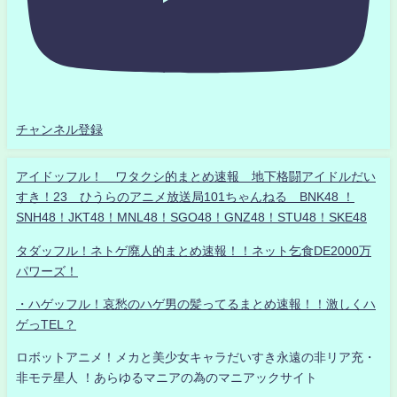
チャンネル登録
アイドッフル！ ワタクシ的まとめ速報 地下格闘アイドルだい
すき！23 ひうらのアニメ放送局101ちゃんねる BNK48 ！
SNH48！JKT48！MNL48！SGO48！GNZ48！STU48！SKE48
タダッフル！ネトゲ廃人的まとめ速報！！ネット乞食DE2000万
パワーズ！
・ハゲッフル！哀愁のハゲ男の髪ってるまとめ速報！！激しくハ
ゲっTEL？
ロボットアニメ！メカと美少女キャラだいすき永遠の非リア充・
非モテ星人 ！あらゆるマニアの為のマニアックサイト