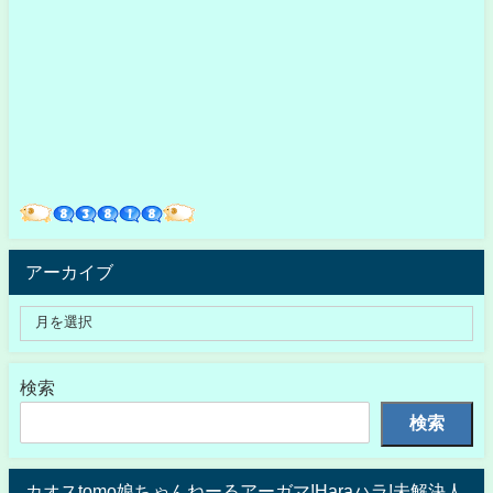
アーカイブ
検索
検索
カオスtomo娘ちゃんねーるアーガマ!Haraハラ!未解決人