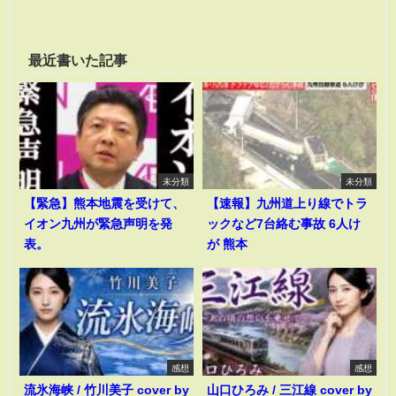
最近書いた記事
未分類
未分類
【緊急】熊本地震を受けて、
【速報】九州道上り線でトラ
イオン九州が緊急声明を発
ックなど7台絡む事故 6人け
表。
が 熊本
感想
感想
流氷海峡 / 竹川美子 cover by
山口ひろみ / 三江線 cover by