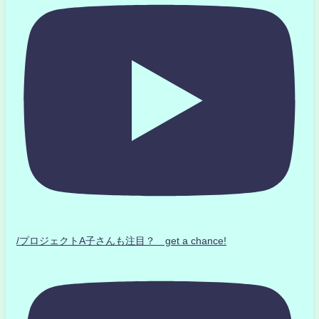
/プロジェクトA子さんも注目？ get a chance!