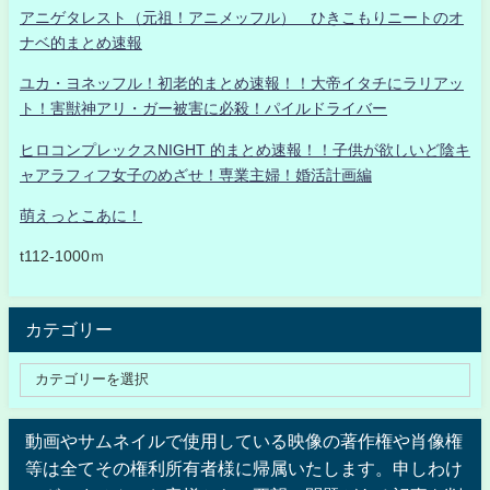
アニゲタレスト（元祖！アニメッフル） ひきこもりニートのオ
ナベ的まとめ速報
ユカ・ヨネッフル！初老的まとめ速報！！大帝イタチにラリアッ
ト！害獣神アリ・ガー被害に必殺！パイルドライバー
ヒロコンプレックスNIGHT 的まとめ速報！！子供が欲しいど陰キ
ャアラフィフ女子のめざせ！専業主婦！婚活計画編
萌えっとこあに！
t112-1000ｍ
カテゴリー
動画やサムネイルで使用している映像の著作権や肖像権
等は全てその権利所有者様に帰属いたします。申しわけ