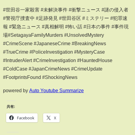
#世田谷一家殺害 #未解決事件 #衝撃ニュース #謎の侵入者
#警視庁捜査中 #足跡発見 #世田谷区 #ミステリー #犯罪速
報 #緊急ニュース #真相解明 #怖い話 #日本の事件 #事件現
場#SetagayaFamilyMurders #UnsolvedMystery
#CrimeScene #JapaneseCrime #BreakingNews
#TrueCrime #PoliceInvestigation #MysteryCase
#IntruderAlert #CrimeInvestigation #HauntedHouse
#ColdCase #JapanCrimeNews #CrimeUpdate
#FootprintsFound #ShockingNews
powered by
Auto Youtube Summarize
共有:
Facebook
X