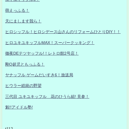
萌えっふる！
天にまします我ら！
ヒロシッフル！ヒロシデース山さんのリフォームひとりDIY！！
ヒロユキユキッフルMAX！スーパークッキング！
徹夜DEテツヤッフル!！レトロ館2号店！
剛Q超児ともっふる！
ヤナッフル ゲームだいすき6！放送局
ヒウラー総統の野望
三代目 ユキユキッフル 花のひうら組! 見参！
魁!!アイドル塾!
t112