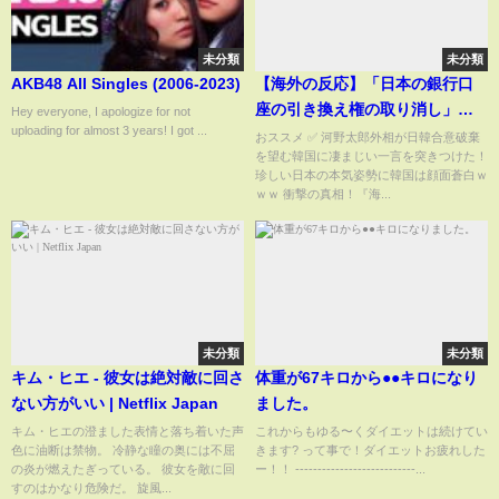
未分類
未分類
AKB48 All Singles (2006-2023)
【海外の反応】「日本の銀行口
座の引き換え権の取り消し」と
Hey everyone, I apologize for not
uploading for almost 3 years! I got ...
いう韓国の緊急発表は世界に衝
おススメ ✅ 河野太郎外相が日韓合意破棄
を望む韓国に凄まじい一言を突きつけた！
撃を与えた！…【韓国の反応】
珍しい日本の本気姿勢に韓国は顔面蒼白ｗ
ｗｗ 衝撃の真相！『海...
未分類
未分類
キム・ヒエ - 彼女は絶対敵に回さ
体重が67キロから●●キロになり
ない方がいい | Netflix Japan
ました。
キム・ヒエの澄ました表情と落ち着いた声
これからもゆる〜くダイエットは続けてい
色に油断は禁物。 冷静な瞳の奥には不屈
きます? って事で！ダイエットお疲れした
の炎が燃えたぎっている。 彼女を敵に回
ー！！ ---------------------------...
すのはかなり危険だ。 旋風...