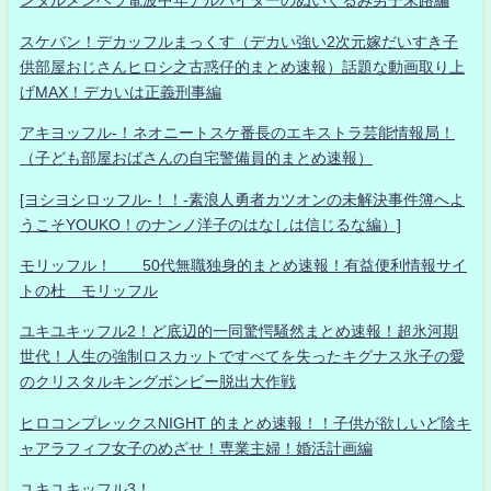
ンタルメンヘラ電波中年アルバイターのぬいぐるみ男子末路編
スケバン！デカッフルまっくす（デカい強い2次元嫁だいすき子
供部屋おじさんヒロシ之古惑仔的まとめ速報）話題な動画取り上
げMAX！デカいは正義刑事編
アキヨッフル-！ネオニートスケ番長のエキストラ芸能情報局！
（子ども部屋おばさんの自宅警備員的まとめ速報）
[ヨシヨシロッフル-！！-素浪人勇者カツオンの未解決事件簿へよ
うこそYOUKO！のナンノ洋子のはなしは信じるな編）]
モリッフル！ 50代無職独身的まとめ速報！有益便利情報サイ
トの杜 モリッフル
ユキユキッフル2！ど底辺的一同驚愕騒然まとめ速報！超氷河期
世代！人生の強制ロスカットですべてを失ったキグナス氷子の愛
のクリスタルキングボンビー脱出大作戦
ヒロコンプレックスNIGHT 的まとめ速報！！子供が欲しいど陰キ
ャアラフィフ女子のめざせ！専業主婦！婚活計画編
ユキユキッフル3！