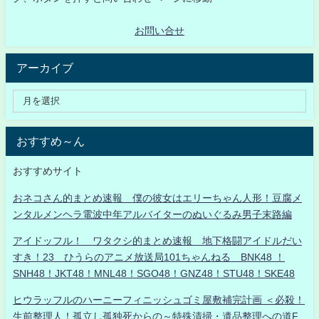
お問い合せ
アーカイブ
おすすめ～ん
おすすめサイト
おネコさん的まとめ速報 僕の彼女はエリーちゃん人形！豆腐メ
ンタルメンヘラ電波中年アルバイターのぬいぐるみ男子末路編
アイドッフル！ ワタクシ的まとめ速報 地下格闘アイドルだい
すき！23 ひうらのアニメ放送局101ちゃんねる BNK48 ！
SNH48！JKT48！MNL48！SGO48！GNZ48！STU48！SKE48
ヒウラッフルのハーニーフィニッシュゴミ屋敷補完計画 ＜必殺！
生前整理人！孤立し孤独死からの～特殊清掃・遺品整理への道F