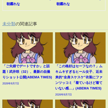
朝霧れな
朝霧れな
未分類
の関連記事
「ご夫婦でデートですか」と話
「この格好はセーフなの？」ム
題！武井咲（32）、最新の自撮
キムキすぎるヒール女子、近未
りショット公開(ABEMA TIMES)
来的“全身スケスケ”衣装にファ
ンツッコミ「着ているけど着て
2026年8月7日
いない感…」(ABEMA TIMES)
2026年8月7日