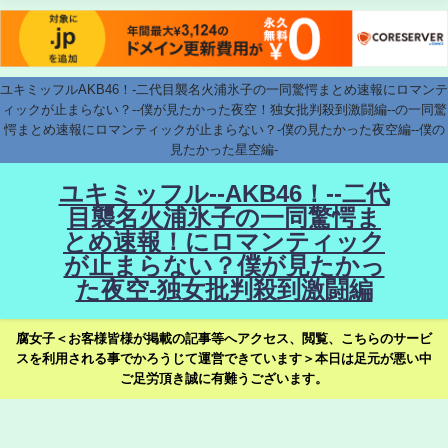
ユキミッフルAKB46！-二代目襲名火浦氷子の一同驚愕まとめ速報にロマンテ
ィックが止まらない？--僕が見たかった夜空！独女批判殺到激闘編--の一同驚
愕まとめ速報にロマンティックが止まらない？-僕の見たかった夜空編--僕の
見たかった星空編-
ユキミッフル--AKB46！--二代
目襲名火浦氷子の一同驚愕ま
とめ速報！にロマンティック
が止まらない？僕が見たかっ
た夜空-独女批判殺到激闘編
腐女子＜お客様皆様が掲載の記事等へアクセス、閲覧、こちらのサービ
スを利用される事でかろうじて運営できています＞本日は足元が悪い中
ご足労頂き誠に有難うございます。