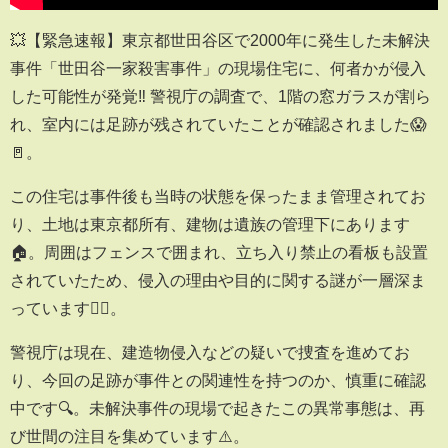
💥【緊急速報】東京都世田谷区で2000年に発生した未解決
事件「世田谷一家殺害事件」の現場住宅に、何者かが侵入
した可能性が発覚‼️ 警視庁の調査で、1階の窓ガラスが割ら
れ、室内には足跡が残されていたことが確認されました😱
🚪。
この住宅は事件後も当時の状態を保ったまま管理されてお
り、土地は東京都所有、建物は遺族の管理下にあります
🏠。周囲はフェンスで囲まれ、立ち入り禁止の看板も設置
されていたため、侵入の理由や目的に関する謎が一層深ま
っています🕵️‍♀️。
警視庁は現在、建造物侵入などの疑いで捜査を進めてお
り、今回の足跡が事件との関連性を持つのか、慎重に確認
中です🔍。未解決事件の現場で起きたこの異常事態は、再
び世間の注目を集めています⚠️。