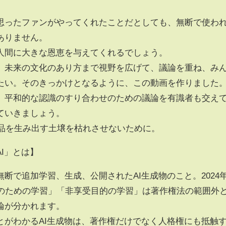
思ったファンがやってくれたことだとしても、無断で使わ
ありません。
人間に大きな恩恵を与えてくれるでしょう。
、未来の文化のあり方まで視野を広げて、議論を重ね、み
たい。そのきっかけとなるように、この動画を作りました
、平和的な認識のすり合わせのための議論を有識者も交え
ていきましょう。
作品を生み出す土壌を枯れさせないために。
I」とは】
断で追加学習、生成、公開されたAI生成物のこと。2024
析のための学習」「非享受目的の学習」は著作権法の範囲外
論が分かれます。
とがわかるAI生成物は、著作権だけでなく人格権にも抵触