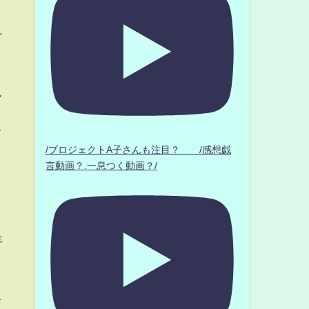
れ
ん
。
て
/プロジェクトA子さんも注目？ /感想戯
言動画？.一息つく動画？/
年
と
す