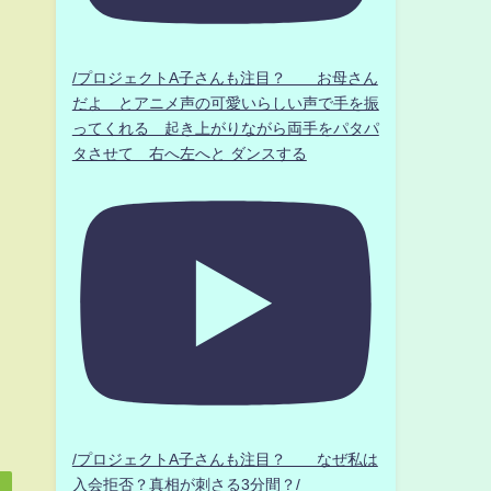
/プロジェクトA子さんも注目？ お母さん
だよ とアニメ声の可愛いらしい声で手を振
ってくれる 起き上がりながら両手をパタパ
タさせて 右へ左へと ダンスする
/プロジェクトA子さんも注目？ なぜ私は
入会拒否？真相が刺さる3分間？/