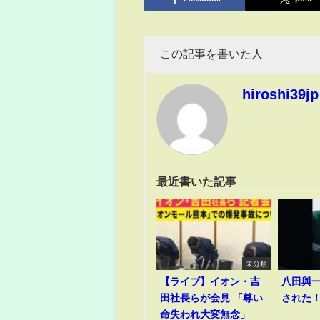
この記事を書いた人
hiroshi39jp
最近書いた記事
未分類
【ライブ】イオン・吉
八田與
田社長らが会見 「尊い
された
命失われ大変無念」