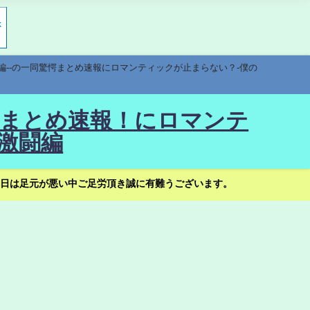
編--の一同驚愕まとめ速報にロマンティックが止まらない？-僕の
驚愕まとめ速報！にロマンテ
激闘編
日は足元が悪い中ご足労頂き誠に有難うございます。