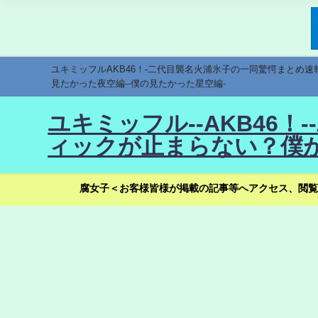
ユキミッフルAKB46！-二代目襲名火浦氷子の一同驚愕まとめ
見たかった夜空編--僕の見たかった星空編-
ユキミッフル--AKB46
ィックが止まらない？僕が
腐女子＜お客様皆様が掲載の記事等へアクセス、閲覧