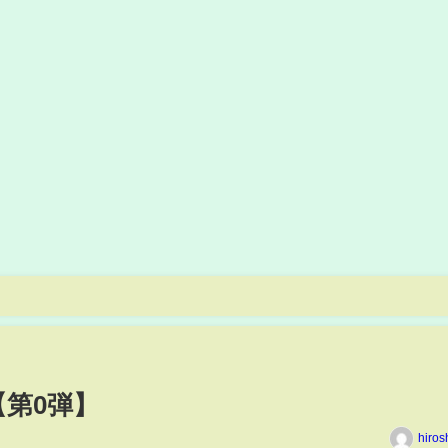
【第0弾】
hiros