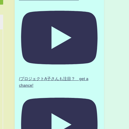
/プロジェクトA子さんも注目？ get a
chance!