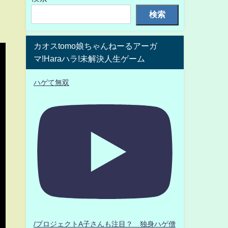
検索
カオスtomo娘ちゃんねーるアーガ
マ!Haraハラ!未解決人生ゲーム
ハゲて無双
/プロジェクトA子さんも注目？ 独身ハゲ僧