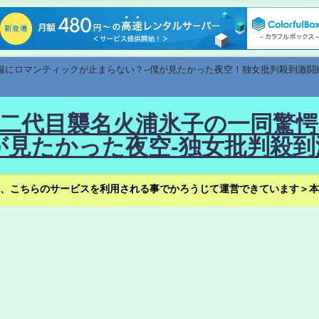
速報にロマンティックが止まらない？--僕が見たかった夜空！独女批判殺到激闘
！--二代目襲名火浦氷子の一同
見たかった夜空-独女批判殺到
、こちらのサービスを利用される事でかろうじて運営できています＞本