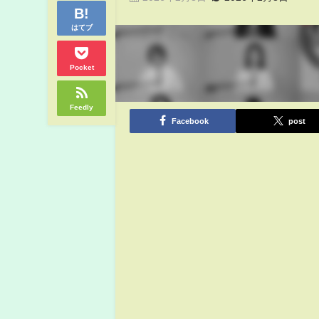
はてブ
Pocket
Feedly
Facebook
post