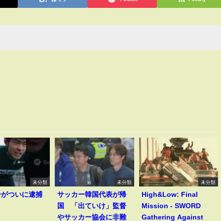
未分類
未分類
未分類
一がついに逮捕
サッカー韓国代表が帰
High&Low: Final
！
国 「出ていけ」監督
Mission - SWORD
やサッカー協会に非難
Gathering Against