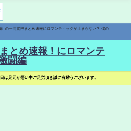
編--の一同驚愕まとめ速報にロマンティックが止まらない？-僕の
驚愕まとめ速報！にロマンテ
激闘編
日は足元が悪い中ご足労頂き誠に有難うございます。