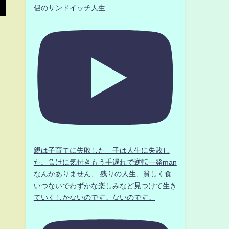
侶のサンドイッチ人生
親は子育てに失敗した」子は人生に失敗し
た。負けに気付きもう手遅れで逆転一発man
なんかありません、 残りの人生、貧しく食
いつないでわずかな楽しみなど見つけて生き
ていくしかないのです。ないのです。