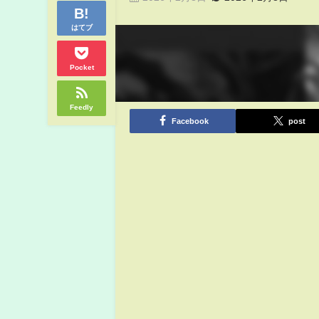
はてブ
Pocket
Feedly
Facebook
post