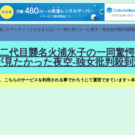
速報にロマンティックが止まらない？--僕が見たかった夜空！独女批判殺到激闘
！--二代目襲名火浦氷子の一同
見たかった夜空-独女批判殺到
、こちらのサービスを利用される事でかろうじて運営できています＞本