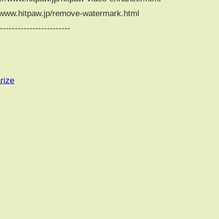
itpaw.jp/remove-watermark.html
-------------------------
rize