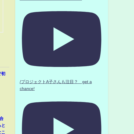
で初
/プロジェクトA子さんも注目？ get a
chance!
合
ると
なこ