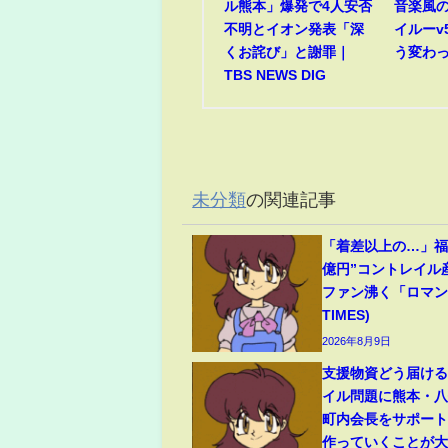
ル熊本」爆発で4人安否
音楽風
不明とイオン発表「深
イルーv
くお詫び」と謝罪｜
う変わ
TBS NEWS DIG
未分類
の関連記事
「着差以上の…」福永
億円”コントレイル
ファン沸く「ロマンの
TIMES)
2026年8月9日
支援物資どう届け
イル問題に熊本・
町内会長をサポート
作っていくことが