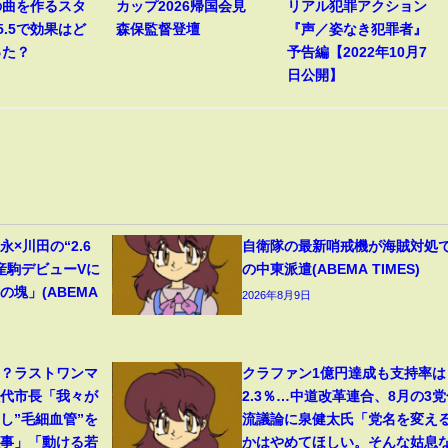
の曲を作るスタ
カップ2026帰国会見
リアル犯罪アクション
5.5で効果はど
森保監督登壇
『声／姿なき犯罪者』
った？
予告編【2022年10月7
日公開】
×川田の“2.6
自衛隊の最新哨戒機が海賊対処
産駒デビューVに
の中東派遣(ABEMA TIMES)
塊」(ABEMA
2026年8月9日
る？ラストワンマ
クラファン1億円達成も支持率は
八代市長「我々が
2.3％…中道改革連合、8月の3党
し”毛細血管”を
流議論に泉健太氏「党名を変え
大事」「動ける若
かはやめてほしい。そんな姑息