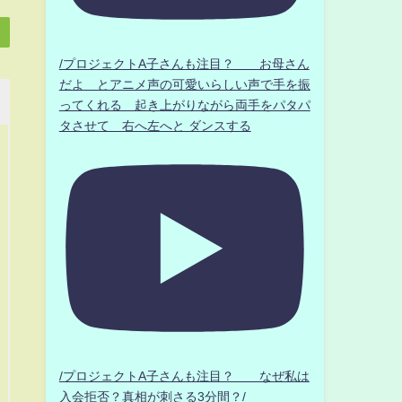
/プロジェクトA子さんも注目？ お母さん
だよ とアニメ声の可愛いらしい声で手を振
ってくれる 起き上がりながら両手をパタパ
タさせて 右へ左へと ダンスする
/プロジェクトA子さんも注目？ なぜ私は
入会拒否？真相が刺さる3分間？/