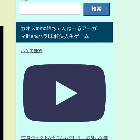
検索
カオスtomo娘ちゃんねーるアーガ
マ!Haraハラ!未解決人生ゲーム
ハゲて無双
/プロジェクトA子さんも注目？ 独身ハゲ僧