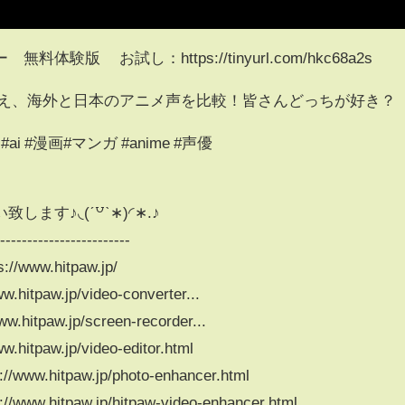
版 お試し：https://tinyurl.com/hkc68a2s
替え、海外と日本のアニメ声を比較！皆さんどっちが好き？
i #漫画#マンガ #anime #声優
す♪◟(ˊ꒵ˋ∗)◜∗.♪
-------------------------
www.hitpaw.jp/
paw.jp/video-converter...
tpaw.jp/screen-recorder...
paw.jp/video-editor.html
hitpaw.jp/photo-enhancer.html
itpaw.jp/hitpaw-video-enhancer.html