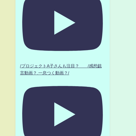
/プロジェクトA子さんも注目？ /感想戯
言動画？.一息つく動画？/