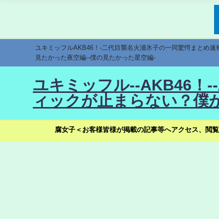
ユキミッフルAKB46！-二代目襲名火浦氷子の一同驚愕まとめ
見たかった夜空編--僕の見たかった星空編-
ユキミッフル--AKB46
ィックが止まらない？僕が
腐女子＜お客様皆様が掲載の記事等へアクセス、閲覧