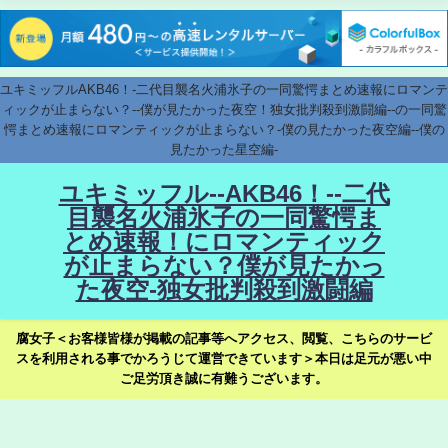
ユキミッフルAKB46！-二代目襲名火浦氷子の一同驚愕まとめ速報にロマンテ
ィックが止まらない？--僕が見たかった夜空！独女批判殺到激闘編--の一同驚
愕まとめ速報にロマンティックが止まらない？-僕の見たかった夜空編--僕の
見たかった星空編-
ユキミッフル--AKB46！--二代
目襲名火浦氷子の一同驚愕ま
とめ速報！にロマンティック
が止まらない？僕が見たかっ
た夜空-独女批判殺到激闘編
腐女子＜お客様皆様が掲載の記事等へアクセス、閲覧、こちらのサービ
スを利用される事でかろうじて運営できています＞本日は足元が悪い中
ご足労頂き誠に有難うございます。