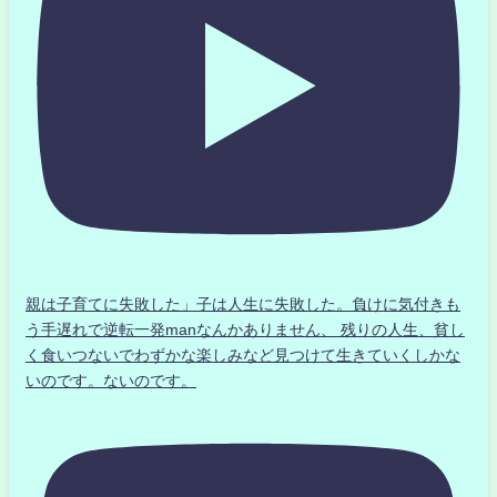
親は子育てに失敗した」子は人生に失敗した。負けに気付きも
う手遅れで逆転一発manなんかありません、 残りの人生、貧し
く食いつないでわずかな楽しみなど見つけて生きていくしかな
いのです。ないのです。