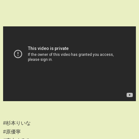
#杉本りいな
#原優寧