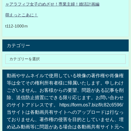
ャアラフィフ女子のめざせ！専業主婦！婚活計画編
萌えっとこあに！
t112-1000ｍ
カテゴリー
動画やサムネイルで使用している映像の著作権や肖像権
等は全てその権利所有者様に帰属いたします。申しわけ
ございません。お客様からの要望、問題がある記事を削
除、送信防止措置にできる限り応じます。お問い合わせ
のサイトアドレスです。 https://form.os7.biz/f/c82c6596/
当サイトは各動画共有サイトへのアップロードは行なっ
ておりません、著作権の侵害を目的としていません、埋
め込み動画等に問題がある場合は各動画共有サイト元へ