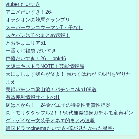
vtuber だいすき
アニメだいすき！26-
オラシオンの競馬グランプリ
スーパーウンコウーマンT・子なし
スケバン氷子のまとめ速報！
とおやまエリア51
一番くじ福袋 だいすき
声優だいすき！26- bnk46
大阪エキストラNOTE！芸能情報局
天にまします我らが父よ！ 願わくはわがドル円を守りた
まえ！
実録パチンコ梁山泊！パチンコakb108道
有益便利情報サイトの杜
病は木から！ 24金バエ子の特発性間質性肺炎
真・モリタダッフル2！！50代無職独身ガチホモ童貞ギン
グ・ゲイなー女装子オネエ的まとめ速報
韓国ドラマcinemaだいすき-僕が見たかった星空-