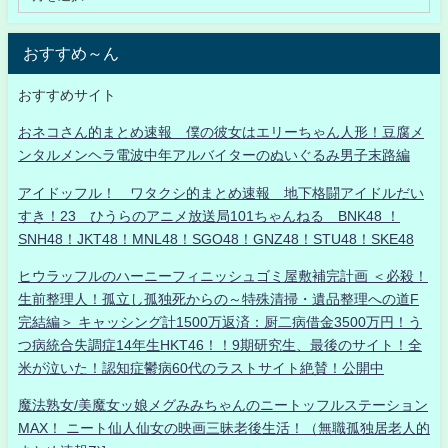
おすすめ～ん
おすすめサイト
おネコさん的まとめ速報 僕の彼女はエリーちゃん人形！豆腐メ
ンタルメンヘラ電波中年アルバイターのぬいぐるみ男子末路編
アイドッフル！ ワタクシ的まとめ速報 地下格闘アイドルだい
すき！23 ひうらのアニメ放送局101ちゃんねる BNK48 ！
SNH48！JKT48！MNL48！SGO48！GNZ48！STU48！SKE48
ヒウラッフルのハーニーフィニッシュゴミ屋敷補完計画 ＜必殺！
生前整理人！孤立し孤独死からの～特殊清掃・遺品整理への道F
完結編＞ キャッシング計1500万返済：厨二病借金3500万円！う
つ病統合失調症14年生HKT46！！9期研究生、最後のサイト！全
米が泣いた！認知症鬱病60代のラストサイト絶賛！公開中
魔法熟女/美魔女ッ娘メグみみちゃんのニートッフルステーション
MAX！ ニート仙人仙女の映画三昧老後生活！（無職孤独居老人的