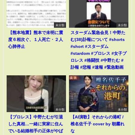
未分類
未分類
【熊本地震】熊本で未明に震
スターダム緊急会見！中野た
度６相次ぐ、１人死亡・２人
む(38)訃報について #shorts
心肺停止
#short #スターダム
#stardom #プロレス #女子プ
ロレス #格闘技 #中野たむ #
訃報 #悲報 #速報 #緊急動画
未分類
未分類
【プロレス】中野たむが引退
【AI演歌】それからの港町 /
した真相…一緒に実家に住ん
椎名佐千子 cover by 朝霧れ
でいる結婚相手の正体がやば
な