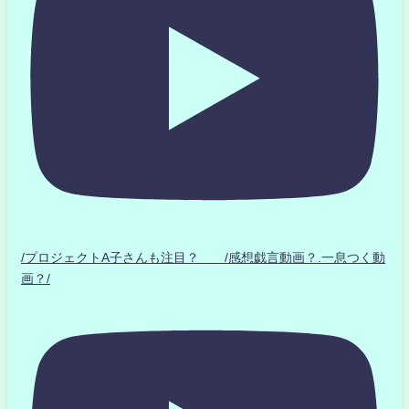
/プロジェクトA子さんも注目？ /感想戯言動画？.一息つく動
画？/