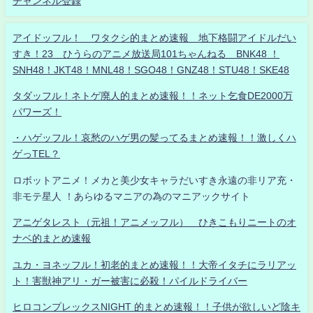
チャンネル登録
アイドッフル！ ワタクシ的まとめ速報 地下格闘アイドルだい
すき！23 ひうらのアニメ放送局101ちゃんねる BNK48 ！
SNH48！JKT48！MNL48！SGO48！GNZ48！STU48！SKE48
タダッフル！ネトゲ廃人的まとめ速報！！ネット乞食DE2000万
パワーズ！
・ハゲッフル！哀愁のハゲ男の髪ってるまとめ速報！！激しくハ
ゲっTEL？
ロボットアニメ！メカと美少女キャラだいすき永遠の非リア充・
非モテ星人 ！あらゆるマニアの為のマニアックサイト
アニゲタレスト（元祖！アニメッフル） ひきこもりニートのオ
ナベ的まとめ速報
ユカ・ヨネッフル！初老的まとめ速報！！大帝イタチにラリアッ
ト！害獣神アリ・ガー被害に必殺！パイルドライバー
ヒロコンプレックスNIGHT 的まとめ速報！！子供が欲しいど陰キ