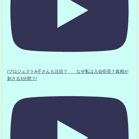
/プロジェクトA子さんも注目？ なぜ私は入会拒否？真相が
刺さる3分間？/