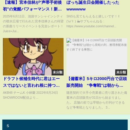
【速報】宮本佳林が“声帯手術後
ぼっち誕生日会開催したった
初”の覚醒パフォーマンス！新曲
wwwwww
「ビースト！」にファン号泣…
2025年6月11日、池袋サンシャインシティ
SNSも見てもらえると嬉しいです！✌︎
の噴水広場で行われた宮本佳林さんの待望
('ω'✌︎ ) 🐳サブちゃんねる :
伝説のイベント再び【池袋サン
の新曲リリースイベントを完全レポート！
https://www.youtube.com/channel...
シャイン】
Juice=Jui...
未分類
未分類
ドラフト候補生時代に君はエー
【備蓄米】5キロ2000円台で店頭
スではないと言われ根に持つ小
販売開始 “争奪戦”は朝から長
林蘭
蛇の列…整理券配布後すぐ終了
AKB48 チームK 小林蘭 2022年8月24日
随意契約で大手小売業者に売り渡された備
SHOWROOM配信より...
蓄米の店頭販売が31日から始まりまし
する事態に
た。 店舗の前では早朝から行列ができる
など争奪戦となりました。 3...
s