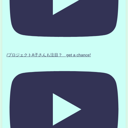
/プロジェクトA子さんも注目？ get a chance!