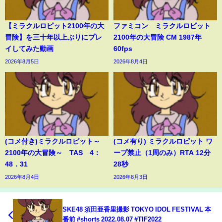
【ミラクルロピット2100年の大
ファミコン ミラクルロピット
冒険】を三十年以上ぶりにプレ
2100年の大冒険 CM 1987年
イしてみた動画
60fps
2026年8月5日
2026年8月4日
(コメ付き)ミラクルロピット～
(コメ有り) ミラクルロピット ワ
2100年の大冒険～ TAS 4：
ープ禁止（1周のみ）RTA 12分
48．31
28秒
2026年8月4日
2026年8月3日
SKE48 須田亜香里撮影 TOKYO IDOL FESTIVAL 本
番前 #shorts 2022.08.07 #TIF2022