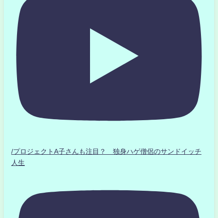
/プロジェクトA子さんも注目？ 独身ハゲ僧侶のサンドイッチ
人生