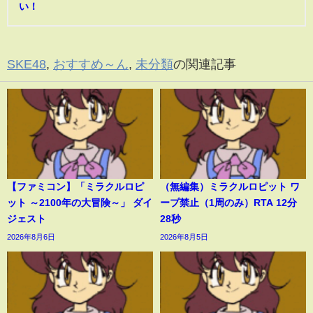
い！
SKE48
,
おすすめ～ん
,
未分類
の関連記事
【ファミコン】「ミラクルロピ
（無編集）ミラクルロピット ワ
ット ～2100年の大冒険～」 ダイ
ープ禁止（1周のみ）RTA 12分
ジェスト
28秒
2026年8月6日
2026年8月5日