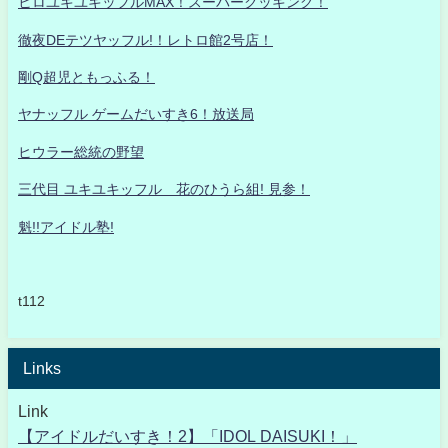
ヒロユキユキッフルMAX！スーパークッキング！
徹夜DEテツヤッフル!！レトロ館2号店！
剛Q超児ともっふる！
ヤナッフル ゲームだいすき6！放送局
ヒウラー総統の野望
三代目 ユキユキッフル 花のひうら組! 見参！
魁!!アイドル塾!
t112
Links
Link
【アイドルだいすき！2】「IDOL DAISUKI！」