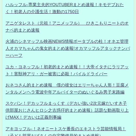
ハルッフル-専業主夫的YOUTUBERまとめ速報！キモデブおた
く！初老人の介護生活！激動の1750日
アニゲタレスト（元祖！アニメッフル） ひきこもりニートのオ
ナベ的まとめ速報
火浦のシネマッフル映画NEWS情報ポータブルの杜！オネエ管理
人オカマちゃんの鬼女的まとめ速報!オカマッフルアタックナンバ
ーハーフ
ユカ・ヨネッフル！初老的まとめ速報！！大帝イタチにラリアッ
ト！害獣神アリ・ガー被害に必殺！パイルドライバー
おネコさん的まとめ速報 僕の彼女はエリーちゃん人形！豆腐メ
ンタルメンヘラ電波中年アルバイターのぬいぐるみ男子末路編
スケバン！デカッフルまっくす（デカい強い2次元嫁だいすき子
供部屋おじさんヒロシ之古惑仔的まとめ速報）話題な動画取り上
げMAX！デカいは正義刑事編
アキヨッフル-！ネオニートスケ番長のエキストラ芸能情報局！
（子ども部屋おばさんの自宅警備員的まとめ速報）