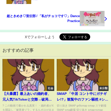
超ときめき♡宣伝部 / 「私がチョコです♡」Dance
Practice
Xでフォローしよう
おすすめの記事
社会
未分類
【大暴露】最上あいの婚約者、
SMAP 「中居 コント中にガチギ
元人気TikTokerと交際→破局→3
レ!?」観覧中のファン騒然 #ショ
億円請求の闇！
ート動画
? この動画で暴かれる真実！ ・婚約者がX
切り抜き SMAP gr8smap smap スマ劇場
を開設し「被害者ヅラ」するもボロが出ま
SMAP sma劇場 切り抜き smap×smap