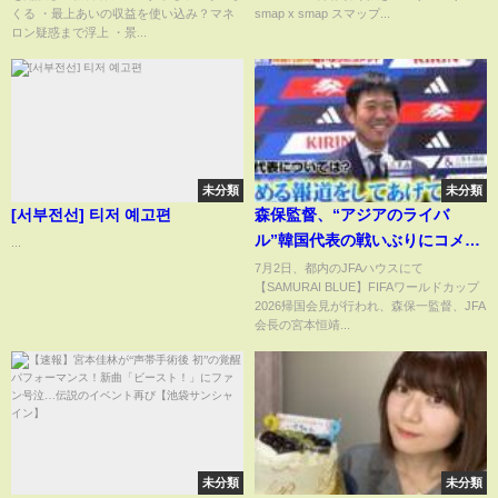
くる ・最上あいの収益を使い込み？マネ
smap x smap スマップ...
ロン疑惑まで浮上 ・景...
未分類
未分類
[서부전선] 티저 예고편
森保監督、“アジアのライバ
ル”韓国代表の戦いぶりにコメン
...
ト「過去最悪ではない、褒める
7月2日、都内のJFAハウスにて
【SAMURAI BLUE】FIFAワールドカップ
報道をしてあげてください」
2026帰国会見が行われ、森保一監督、JFA
サッカー日本代表FIFAワールド
会長の宮本恒靖...
カップ2026帰国会見
未分類
未分類