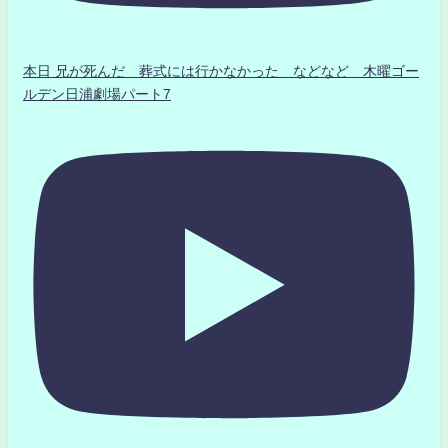
本日 兄が死んだ 葬式には行かなかった などなど 木曜ゴー
ルデン日浦劇場パート7