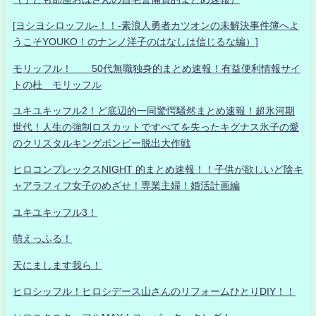
[ヨシヨシロッフル-！！-素浪人勇者カツオンの未解決事件簿へよ
うこそYOUKO！のナンノ洋子のはなしは信じるな編）]
モリッフル！ 50代無職独身的まとめ速報！有益便利情報サイ
トの杜 モリッフル
ユキユキッフル2！ど底辺的一同驚愕騒然まとめ速報！超氷河期
世代！人生の強制ロスカットですべてを失ったキグナス氷子の愛
のクリスタルキングボンビー脱出大作戦
ヒロコンプレックスNIGHT 的まとめ速報！！子供が欲しいど陰キ
ャアラフィフ女子のめざせ！専業主婦！婚活計画編
ユキユキッフル3！
萌えっふる！
天にまします我ら！
ヒロシッフル！ヒロシデース山さんのリフォームひとりDIY！！