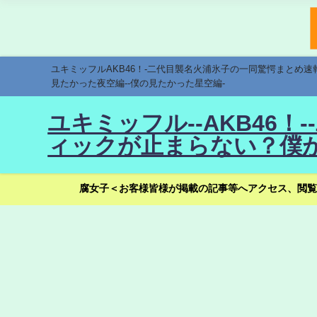
ユキミッフルAKB46！-二代目襲名火浦氷子の一同驚愕まとめ
見たかった夜空編--僕の見たかった星空編-
ユキミッフル--AKB46
ィックが止まらない？僕が
腐女子＜お客様皆様が掲載の記事等へアクセス、閲覧