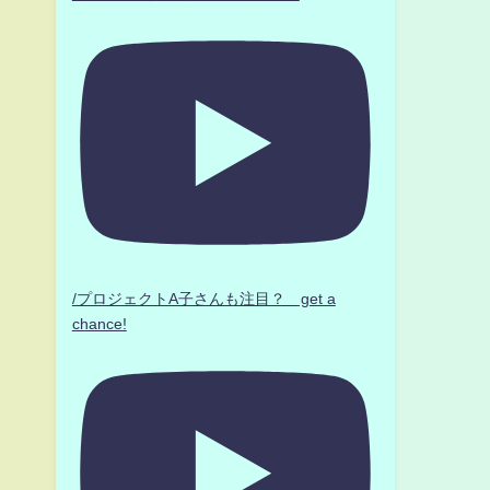
/プロジェクトA子さんも注目？ get a
chance!