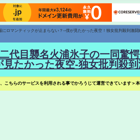
速報にロマンティックが止まらない？--僕が見たかった夜空！独女批判殺到激闘
！--二代目襲名火浦氷子の一同
見たかった夜空-独女批判殺到
、こちらのサービスを利用される事でかろうじて運営できています＞本