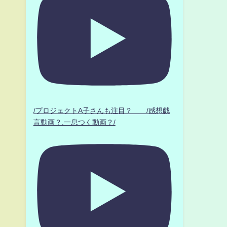
/プロジェクトA子さんも注目？ /感想戯
言動画？.一息つく動画？/