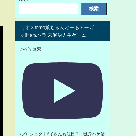
検索
カオスtomo娘ちゃんねーるアーガ
マ!Haraハラ!未解決人生ゲーム
ハゲて無双
/プロジェクトA子さんも注目？ 独身ハゲ僧