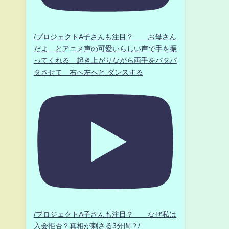
/プロジェクトA子さんも注目？ お母さん
だよ とアニメ声の可愛いらしい声で手を振
ってくれる 起き上がりながら両手をパタパ
タさせて 右へ左へと ダンスする
/プロジェクトA子さんも注目？ なぜ私は
入会拒否？真相が刺さる3分間？/