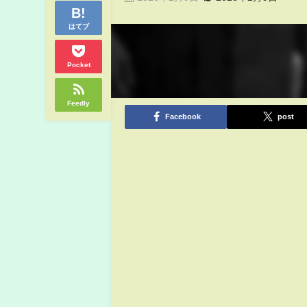
はてブ
Pocket
Feedly
Facebook
post