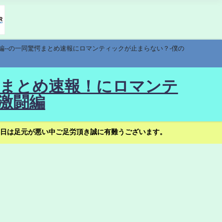
編--の一同驚愕まとめ速報にロマンティックが止まらない？-僕の
驚愕まとめ速報！にロマンテ
激闘編
日は足元が悪い中ご足労頂き誠に有難うございます。