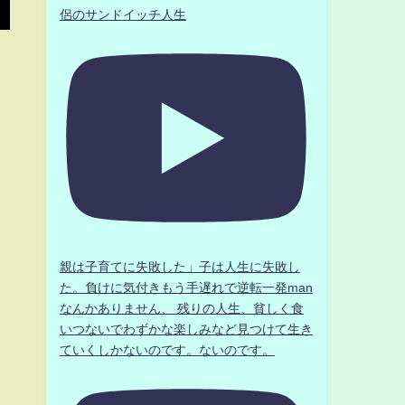
侶のサンドイッチ人生
親は子育てに失敗した」子は人生に失敗し
た。負けに気付きもう手遅れで逆転一発man
なんかありません、 残りの人生、貧しく食
いつないでわずかな楽しみなど見つけて生き
ていくしかないのです。ないのです。