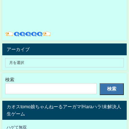
アーカイブ
検索
検索
カオスtomo娘ちゃんねーるアーガマ!Haraハラ!未解決人
生ゲーム
ハゲて無双