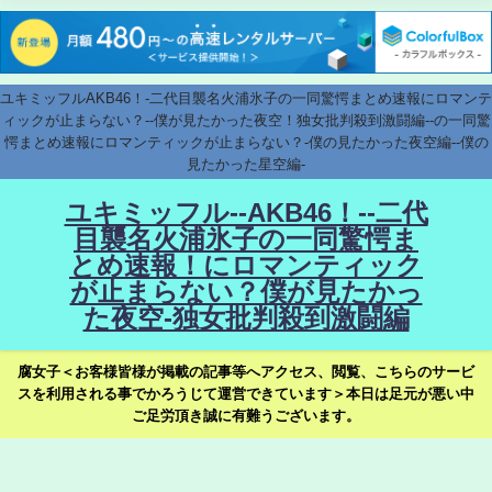
ユキミッフルAKB46！-二代目襲名火浦氷子の一同驚愕まとめ速報にロマンテ
ィックが止まらない？--僕が見たかった夜空！独女批判殺到激闘編--の一同驚
愕まとめ速報にロマンティックが止まらない？-僕の見たかった夜空編--僕の
見たかった星空編-
ユキミッフル--AKB46！--二代
目襲名火浦氷子の一同驚愕ま
とめ速報！にロマンティック
が止まらない？僕が見たかっ
た夜空-独女批判殺到激闘編
腐女子＜お客様皆様が掲載の記事等へアクセス、閲覧、こちらのサービ
スを利用される事でかろうじて運営できています＞本日は足元が悪い中
ご足労頂き誠に有難うございます。