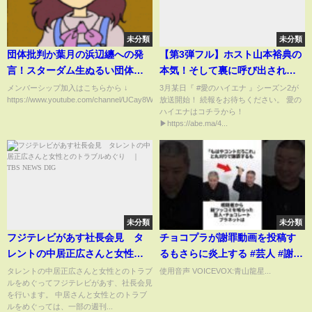
未分類
未分類
団体批判か葉月の浜辺纏への発
【第3弾フル】ホスト山本裕典の
言！スターダム生ぬるい団体に
本気！そして裏に呼び出され感
なるよ！期待の新人に辛辣な言
情的に…一体？│3月某日 愛のハ
メンバーシップ加入はこちらから ↓
3月某日『 #愛のハイエナ 』シーズン2が
https://www.youtube.com/channel/UCay8WSrC1qpZI__zIT-...
放送開始！ 続報をお待ちください。 愛の
葉！スターダム【STARDOM】
イエナ シーズン2 放送開始！ #
ハイエナはコチラから！
ニューヨーク #さらば青春の光
▶https://abe.ma/4...
未分類
未分類
フジテレビがあす社長会見 タ
チョコプラが謝罪動画を投稿す
レントの中居正広さんと女性と
るもさらに炎上する #芸人 #謝罪
のトラブルめぐり ｜
#炎上 #雑学
タレントの中居正広さんと女性とのトラブ
使用音声 VOICEVOX:青山龍星...
ルをめぐってフジテレビがあす、社長会見
TBS NEWS DIG
を行います。 中居さんと女性とのトラブ
ルをめぐっては、一部の週刊...