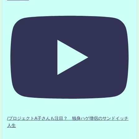
/プロジェクトA子さんも注目？ 独身ハゲ僧侶のサンドイッチ
人生