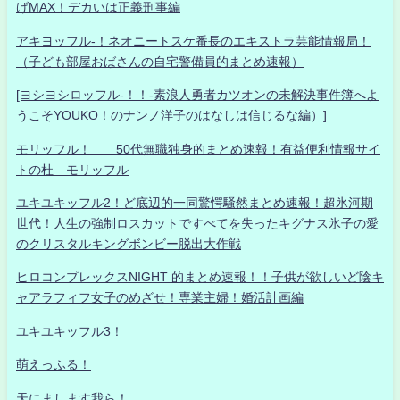
げMAX！デカいは正義刑事編
アキヨッフル-！ネオニートスケ番長のエキストラ芸能情報局！
（子ども部屋おばさんの自宅警備員的まとめ速報）
[ヨシヨシロッフル-！！-素浪人勇者カツオンの未解決事件簿へよ
うこそYOUKO！のナンノ洋子のはなしは信じるな編）]
モリッフル！ 50代無職独身的まとめ速報！有益便利情報サイ
トの杜 モリッフル
ユキユキッフル2！ど底辺的一同驚愕騒然まとめ速報！超氷河期
世代！人生の強制ロスカットですべてを失ったキグナス氷子の愛
のクリスタルキングボンビー脱出大作戦
ヒロコンプレックスNIGHT 的まとめ速報！！子供が欲しいど陰キ
ャアラフィフ女子のめざせ！専業主婦！婚活計画編
ユキユキッフル3！
萌えっふる！
天にまします我ら！