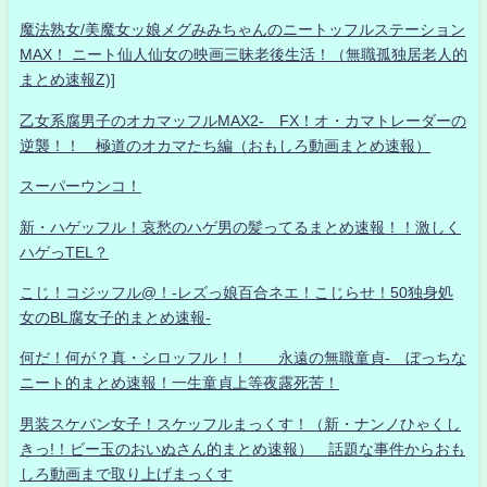
魔法熟女/美魔女ッ娘メグみみちゃんのニートッフルステーション
MAX！ ニート仙人仙女の映画三昧老後生活！（無職孤独居老人的
まとめ速報Z)]
乙女系腐男子のオカマッフルMAX2- FX！オ・カマトレーダーの
逆襲！！ 極道のオカマたち編（おもしろ動画まとめ速報）
スーパーウンコ！
新・ハゲッフル！哀愁のハゲ男の髪ってるまとめ速報！！激しく
ハゲっTEL？
こじ！コジッフル@！-レズっ娘百合ネエ！こじらせ！50独身処
女のBL腐女子的まとめ速報-
何だ！何が？真・シロッフル！！ 永遠の無職童貞- ぼっちな
ニート的まとめ速報！一生童貞上等夜露死苦！
男装スケバン女子！スケッフルまっくす！（新・ナンノひゃくし
きっ!！ビー玉のおいぬさん的まとめ速報） 話題な事件からおも
しろ動画まで取り上げまっくす