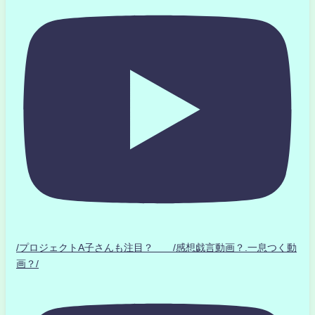
/プロジェクトA子さんも注目？ /感想戯言動画？.一息つく動
画？/