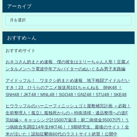
アーカイブ
おすすめ～ん
おすすめサイト
おネコさん的まとめ速報 僕の彼女はエリーちゃん人形！豆腐メ
ンタルメンヘラ電波中年アルバイターのぬいぐるみ男子末路編
アイドッフル！ ワタクシ的まとめ速報 地下格闘アイドルだい
すき！23 ひうらのアニメ放送局101ちゃんねる BNK48 ！
SNH48！JKT48！MNL48！SGO48！GNZ48！STU48！SKE48
ヒウラッフルのハーニーフィニッシュゴミ屋敷補完計画 ＜必殺！
生前整理人！孤立し孤独死からの～特殊清掃・遺品整理への道F
完結編＞ キャッシング計1500万返済：厨二病借金3500万円！う
つ病統合失調症14年生HKT46！！9期研究生、最後のサイト！全
米が泣いた！認知症鬱病60代のラストサイト絶賛！公開中