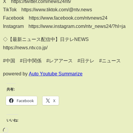
X https://twitter.com/news24ntv
TikTok https://www.tiktok.com/@ntv.news
Facebook https://www.facebook.com/ntvnews24
Instagram https://www.instagram.com/ntv_news24/?hl=ja
◇【最新ニュース配信中】日テレNEWS
https://news.ntv.co.jp/
#中国 #日中関係 #レアアース #日テレ #ニュース
powered by
Auto Youtube Summarize
共有:
Facebook
X
いいね: