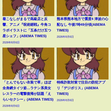
着こなしがまるで高級店と反
熊本県熊本地方で震度4 津波の心
響、アニメ『呪術廻戦』牛角コ
配なし 午後7時49分頃(ABEMA
ラボイラストに「五条だけ五つ
TIMES)
星シェフ」(ABEMA TIMES)
2026年8月6日
2026年8月6日
「とんでもない衣装で草」ほぼ
特殊詐欺対策で注目の防犯アプ
全身網タイツ姿…ラテン系美女
リ「デジポリス」(ABEMA
レスラーの電撃復帰が話題「え
TIMES)
らいセクシー」(ABEMA TIMES)
2026年8月6日
2026年8月6日