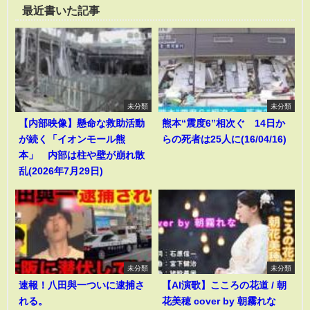
最近書いた記事
未分類
未分類
【内部映像】懸命な救助活動
熊本“震度6”相次ぐ 14日か
が続く「イオンモール熊
らの死者は25人に(16/04/16)
本」 内部は柱や壁が崩れ散
乱(2026年7月29日)
未分類
未分類
速報！八田與一ついに逮捕さ
【AI演歌】こころの花道 / 朝
れる。
花美穂 cover by 朝霧れな