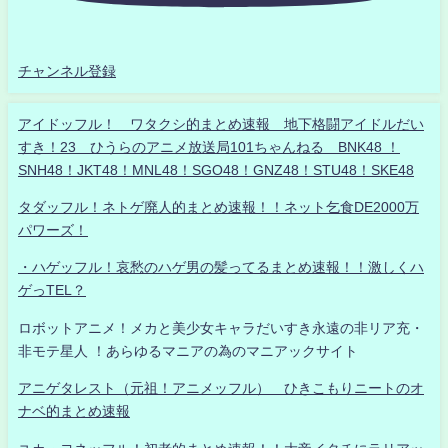
チャンネル登録
アイドッフル！ ワタクシ的まとめ速報 地下格闘アイドルだい
すき！23 ひうらのアニメ放送局101ちゃんねる BNK48 ！
SNH48！JKT48！MNL48！SGO48！GNZ48！STU48！SKE48
タダッフル！ネトゲ廃人的まとめ速報！！ネット乞食DE2000万
パワーズ！
・ハゲッフル！哀愁のハゲ男の髪ってるまとめ速報！！激しくハ
ゲっTEL？
ロボットアニメ！メカと美少女キャラだいすき永遠の非リア充・
非モテ星人 ！あらゆるマニアの為のマニアックサイト
アニゲタレスト（元祖！アニメッフル） ひきこもりニートのオ
ナベ的まとめ速報