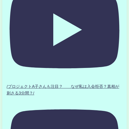
/プロジェクトA子さんも注目？ なぜ私は入会拒否？真相が
刺さる3分間？/