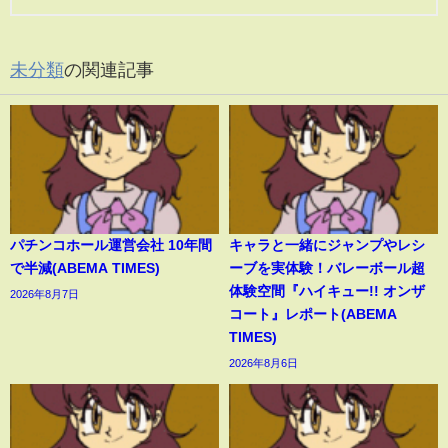
未分類
の関連記事
パチンコホール運営会社 10年間
キャラと一緒にジャンプやレシ
で半減(ABEMA TIMES)
ーブを実体験！バレーボール超
体験空間『ハイキュー!! オンザ
2026年8月7日
コート』レポート(ABEMA
TIMES)
2026年8月6日