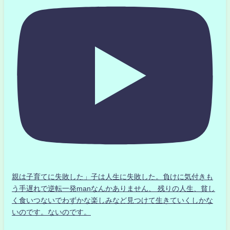
親は子育てに失敗した」子は人生に失敗した。負けに気付きも
う手遅れで逆転一発manなんかありません、 残りの人生、貧し
く食いつないでわずかな楽しみなど見つけて生きていくしかな
いのです。ないのです。