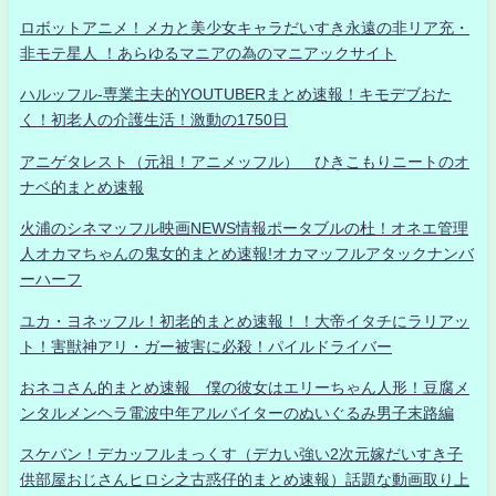
ロボットアニメ！メカと美少女キャラだいすき永遠の非リア充・
非モテ星人 ！あらゆるマニアの為のマニアックサイト
ハルッフル-専業主夫的YOUTUBERまとめ速報！キモデブおた
く！初老人の介護生活！激動の1750日
アニゲタレスト（元祖！アニメッフル） ひきこもりニートのオ
ナベ的まとめ速報
火浦のシネマッフル映画NEWS情報ポータブルの杜！オネエ管理
人オカマちゃんの鬼女的まとめ速報!オカマッフルアタックナンバ
ーハーフ
ユカ・ヨネッフル！初老的まとめ速報！！大帝イタチにラリアッ
ト！害獣神アリ・ガー被害に必殺！パイルドライバー
おネコさん的まとめ速報 僕の彼女はエリーちゃん人形！豆腐メ
ンタルメンヘラ電波中年アルバイターのぬいぐるみ男子末路編
スケバン！デカッフルまっくす（デカい強い2次元嫁だいすき子
供部屋おじさんヒロシ之古惑仔的まとめ速報）話題な動画取り上