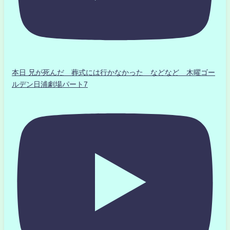
本日 兄が死んだ 葬式には行かなかった などなど 木曜ゴー
ルデン日浦劇場パート7