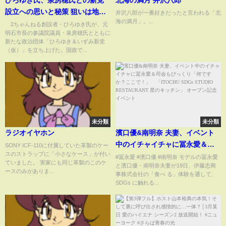
設立への思いと秘策 狙いは地方
井沢八郎が一番好きだったと言われる「北
海の満月」。...
の首長一本「公約違反したら給
2ちゃんねる創設者・ひろゆき氏が、元
明石市長の参議院議員・泉房穂氏とともに
料を差し押さえる」候補者選び
新たな政治団体「ひろゆき＆いずみ新党
に“審査委員会”構想(ABEMA
（仮）」を立ち上げた。国政で...
TIMES)
未分類
未分類
ラジオイヤホン
濱口優&南明奈 夫妻、イベント
中のイチャイチャに冨永愛＆司
SONY ICF-110に付属していた革製のケー
スのストラップに「小さなケース」が付い
会もびっくり「何ですか？ここ
#冨永愛 #濱口優 #南明奈 モデルの冨永愛
ていました。 実家にも同じ革製のこのケ
と濱口優・南明奈夫妻が19日、伊藤忠商
で！」 「ITOCHU SDGs
ースのみがありま...
事株式会社の「食べ る」体験を通して、
STUDIO RESTAURANT 星のキ
SDGs に触れる...
ッチン」 オープン記念イベント