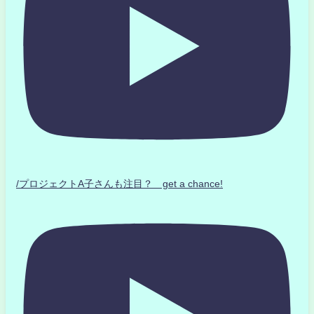
/プロジェクトA子さんも注目？ get a chance!