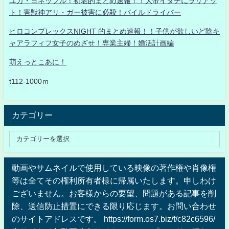
ユカ・ヨネッフル！初老的まとめ速報！！大帝イタチにラリアッ
ト！害獣神アリ・ガー被害に必殺！パイルドライバー
ヒロコンプレックスNIGHT 的まとめ速報！！子供が欲しいど陰キ
ャアラフィフ女子のめざせ！専業主婦！婚活計画編
萌えっとこあに！
t112-1000ｍ
カテゴリー
動画やサムネイルで使用している映像の著作権や肖像権
等は全てその権利所有者様に帰属いたします。申しわけ
ございません。お客様からの要望、問題がある記事を削
除、送信防止措置にできる限り応じます。お問い合わせ
のサイトアドレスです。 https://form.os7.biz/f/c82c6596/