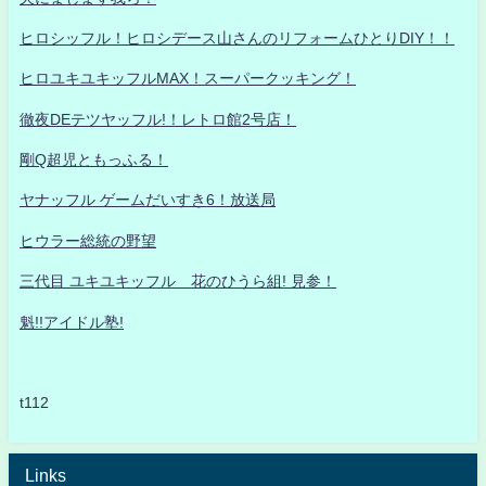
ヒロシッフル！ヒロシデース山さんのリフォームひとりDIY！！
ヒロユキユキッフルMAX！スーパークッキング！
徹夜DEテツヤッフル!！レトロ館2号店！
剛Q超児ともっふる！
ヤナッフル ゲームだいすき6！放送局
ヒウラー総統の野望
三代目 ユキユキッフル 花のひうら組! 見参！
魁!!アイドル塾!
t112
Links