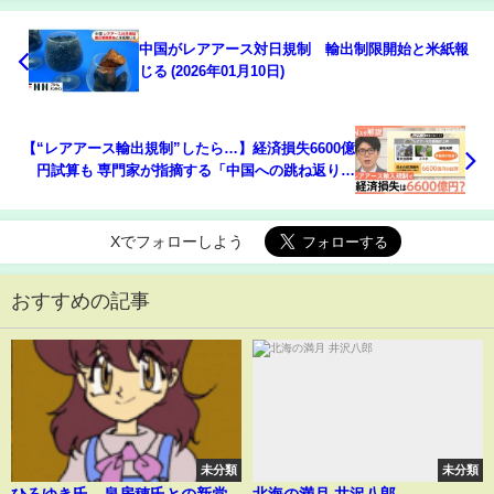
中国がレアアース対日規制 輸出制限開始と米紙報
じる (2026年01月10日)
【“レアアース輸出規制”したら…】経済損失6600億
円試算も 専門家が指摘する「中国への跳ね返り」
【Nスタ解説】｜TBS NEWS DIG
Xでフォローしよう
おすすめの記事
未分類
未分類
ひろゆき氏、泉房穂氏との新党
北海の満月 井沢八郎