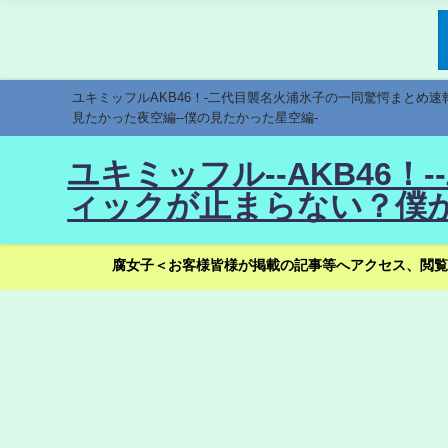
ユキミッフルAKB46！-二代目襲名火浦氷子の一同驚愕まとめ
見たかった夜空編--僕の見たかった星空編-
ユキミッフル--AKB46
ィックが止まらない？僕が
腐女子＜お客様皆様が掲載の記事等へアクセス、閲覧