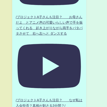
/プロジェクトA子さんも注目？ お母さん
だよ とアニメ声の可愛いらしい声で手を振
ってくれる 起き上がりながら両手をパタパ
タさせて 右へ左へと ダンスする
/プロジェクトA子さんも注目？ なぜ私は
入会拒否？真相が刺さる3分間？/