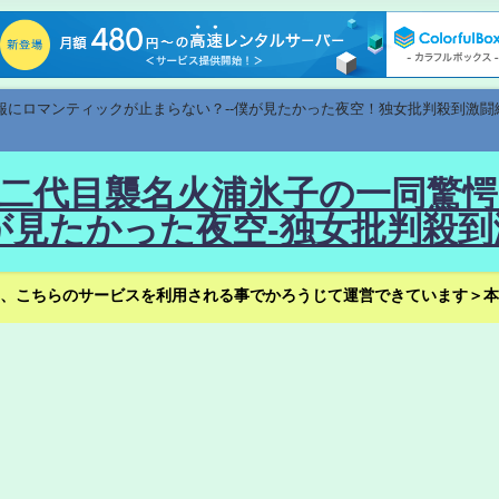
速報にロマンティックが止まらない？--僕が見たかった夜空！独女批判殺到激闘
！--二代目襲名火浦氷子の一同
見たかった夜空-独女批判殺到
、こちらのサービスを利用される事でかろうじて運営できています＞本