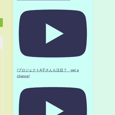
/プロジェクトA子さんも注目？ get a
chance!