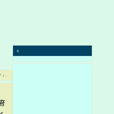
s
ブ（日
府
レ