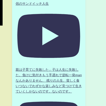
侶のサンドイッチ人生
親は子育てに失敗した」子は人生に失敗し
た。負けに気付きもう手遅れで逆転一発man
なんかありません、 残りの人生、貧しく食
いつないでわずかな楽しみなど見つけて生き
ていくしかないのです。ないのです。