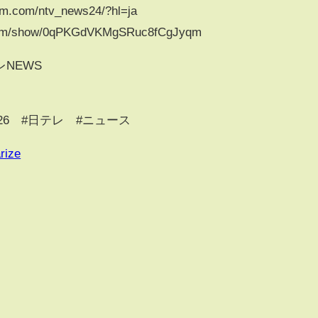
am.com/ntv_news24/?hl=ja
y.com/show/0qPKGdVKMgSRuc8fCgJyqm
NEWS
6 #日テレ #ニュース​​
rize