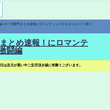
編--の一同驚愕まとめ速報にロマンティックが止まらない？-僕の
驚愕まとめ速報！にロマンテ
激闘編
日は足元が悪い中ご足労頂き誠に有難うございます。