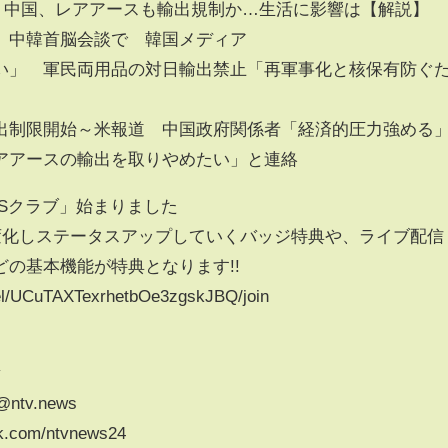
” 中国、レアアースも輸出規制か…生活に影響は【解説】
」中韓首脳会談で 韓国メディア
い」 軍民両用品の対日輸出禁止「再軍事化と核保有防ぐ
出制限開始～米報道 中国政府関係者「経済的圧力強める
アアースの輸出を取りやめたい」と連絡
Sクラブ」始まりました
が変化しステータスアップしていくバッジ特典や、ライブ配信
の基本機能が特典となります!!
el/UCuTAXTexrhetbOe3zgskJBQ/join
v
/@ntv.news
k.com/ntvnews24