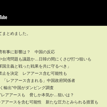
てまとめました。
湾有事に影響は？ 中国の反応
や台湾問題も議題か…日韓の間にくさび打つ狙いも
軍国主義と戦った戦果を共に守るべき」
禁止を決定 レアアース含む可能性も
 「レアアース含まれる」中国政府関係者
く輸出”中国がダンピング調査
”レアアースも 脅しか本気か…狙いは？
 レアアースを含む可能性 新たな圧力とみられる措置も