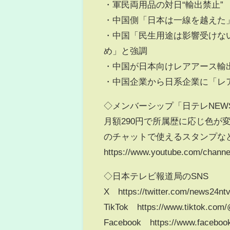
・軍民両用品の対日“輸出禁止
・中国側「日本は一線を越えた
・中国「民生用途は影響受けな
め」と強調
・中国が日本向けレアアース輸
・中国企業から日系企業に「レ
◇メンバーシップ「日テレNEW
月額290円で所属歴に応じ色
のチャットで使えるスタンプなど
https://www.youtube.com/chann
◇日本テレビ報道局のSNS
X https://twitter.com/news24nt
TikTok https://www.tiktok.com
Facebook https://www.faceboo