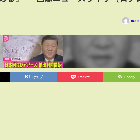
negi
はてブ
Pocket
Feedly