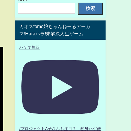
検索
カオスtomo娘ちゃんねーるアーガ
マ!Haraハラ!未解決人生ゲーム
ハゲて無双
/プロジェクトA子さんも注目？ 独身ハゲ僧