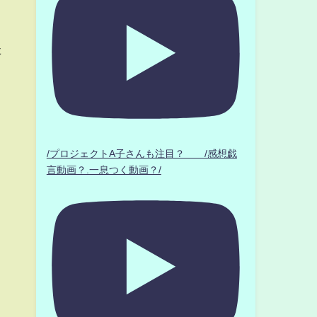
た
」
/プロジェクトA子さんも注目？ /感想戯
言動画？.一息つく動画？/