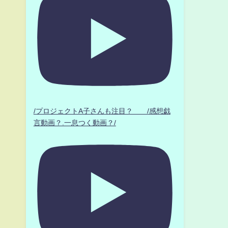
/プロジェクトA子さんも注目？ /感想戯
言動画？.一息つく動画？/