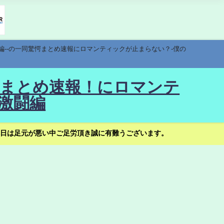
編--の一同驚愕まとめ速報にロマンティックが止まらない？-僕の
驚愕まとめ速報！にロマンテ
激闘編
日は足元が悪い中ご足労頂き誠に有難うございます。