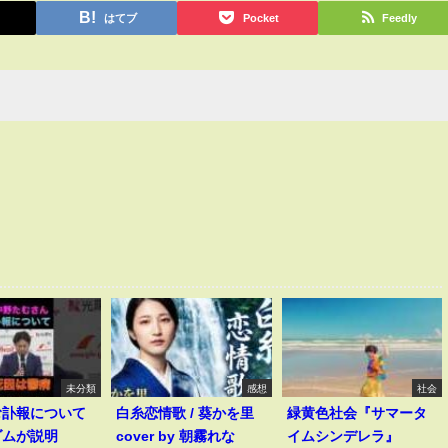
はてブ
Pocket
Feedly
未分類
感想
社会
む訃報について
白糸恋情歌 / 葵かを里
緑黄色社会『サマータ
ダムが説明
cover by 朝霧れな
イムシンデレラ』