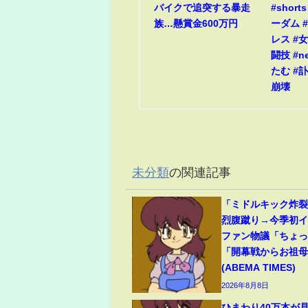
バイクで追突する暴走
#short
族…懸賞金600万円
ーダム #
レス #
闘技 #n
たむ #訃
崩壊
未分類
の関連記事
「ミドルキック炸
烈腹蹴り→今季初
ファン物議「ちょ
「開幕戦からお祖
(ABEMA TIMES)
2026年8月8日
ひまわり40万本が