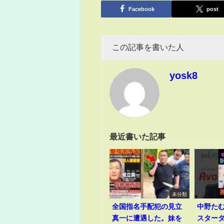
有
Facebook
post
この記事を書いた人
yosk8
最近書いた記事
未分類
全国指名手配犯の見立
中野た
真一に遭遇した。妹を
スター