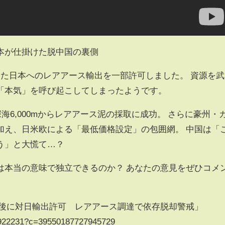
本が仕掛けた脱中国の裏側
いた日本へのレアアース輸出を一部許可しました。 資源を武
「本気」を呼び起こしてしまったようです。
深海6,000mからレアアース泥の採取に成功。 さらに豪州・
加え、日米欧による「最低価格設定」の包囲網。 中国は「
う」と大慌て…？
は本当の意味で独立できるのか？ あなたの意見をぜひコメ
制後に対日輸出許可 レアアース調達で依存脱却警戒」
51922231?c=39550187727945729