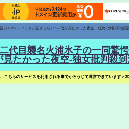
速報にロマンティックが止まらない？--僕が見たかった夜空！独女批判殺到激闘
！--二代目襲名火浦氷子の一同
見たかった夜空-独女批判殺到
、こちらのサービスを利用される事でかろうじて運営できています＞本