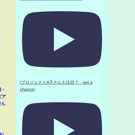
/プロジェクトA子さんも注目？ get a
chance!
題・
ビア
せん
用し