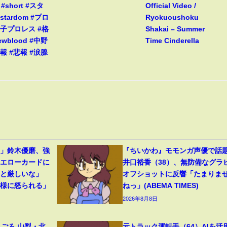
s #short #スタ
Official Video /
stardom #プロ
Ryokuoushoku
女子プロレス #格
Shakai – Summer
ewblood #中野
Time Cinderella
報 #悲報 #涙腺
裂」鈴木優磨、強
『ちいかわ』モモンガ声優で話
イエローカードに
井口裕香（38）、無防備なグラ
っと厳しいな」
オフショットに反響「たまりま
母様に怒られる」
ねっ」(ABEMA TIMES)
2026年8月8日
見ごろ 山梨・北
元トラック運転手（64）AIを活