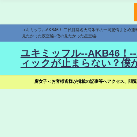
ユキミッフルAKB46！-二代目襲名火浦氷子の一同驚愕まとめ
見たかった夜空編--僕の見たかった星空編-
ユキミッフル--AKB46
ィックが止まらない？僕が
腐女子＜お客様皆様が掲載の記事等へアクセス、閲覧