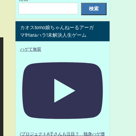
検索
カオスtomo娘ちゃんねーるアーガ
マ!Haraハラ!未解決人生ゲーム
ハゲて無双
/プロジェクトA子さんも注目？ 独身ハゲ僧