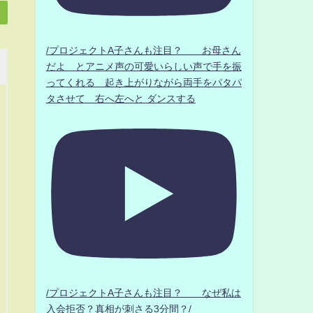
/プロジェクトA子さんも注目？ お母さん
だよ とアニメ声の可愛いらしい声で手を振
ってくれる 起き上がりながら両手をパタパ
タさせて 右へ左へと ダンスする
/プロジェクトA子さんも注目？ なぜ私は
入会拒否？真相が刺さる3分間？/