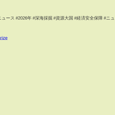
ニュース #2026年 #深海採掘 #資源大国 #経済安全保障 #ニュ
rize