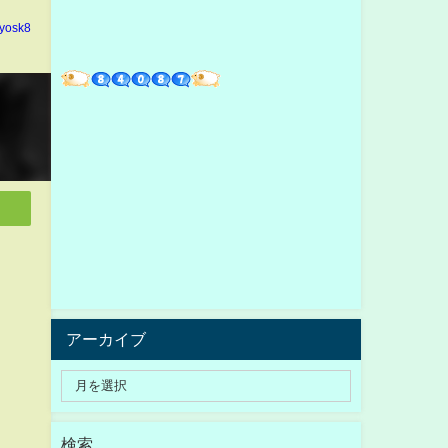
yosk8
アーカイブ
検索