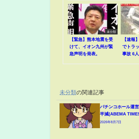
未分類
【緊急】熊本地震を受
【速報
けて、イオン九州が緊
でトラ
急声明を発表。
事故 6
未分類
の関連記事
パチンコホール運営
半減(ABEMA TIME
2026年8月7日