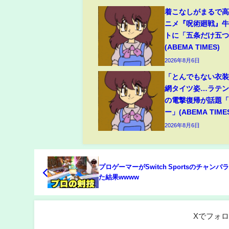
着こなしがまるで
ニメ『呪術廻戦』
トに「五条だけ五
(ABEMA TIMES)
2026年8月6日
「とんでもない衣
網タイツ姿…ラテ
の電撃復帰が話題
ー」(ABEMA TIME
2026年8月6日
プロゲーマーがSwitch Sportsのチャンバ
た結果wwww
Xでフォ