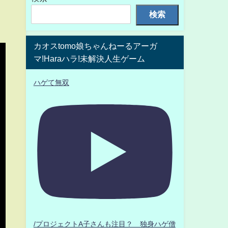
検索
カオスtomo娘ちゃんねーるアーガ
マ!Haraハラ!未解決人生ゲーム
ハゲて無双
/プロジェクトA子さんも注目？ 独身ハゲ僧