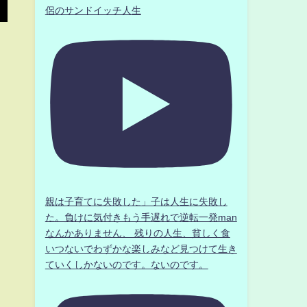
侶のサンドイッチ人生
親は子育てに失敗した」子は人生に失敗し
た。負けに気付きもう手遅れで逆転一発man
なんかありません、 残りの人生、貧しく食
いつないでわずかな楽しみなど見つけて生き
ていくしかないのです。ないのです。