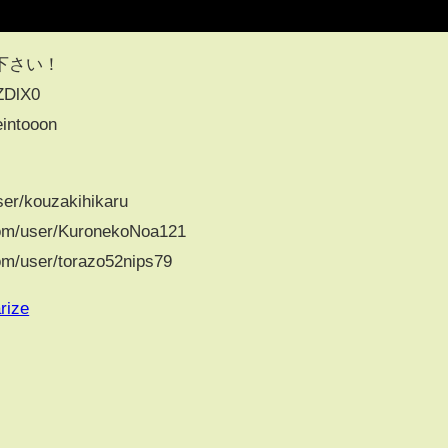
下さい！
DlX0
eintooon
er/kouzakihikaru
m/user/KuronekoNoa121
/user/torazo52nips79
rize