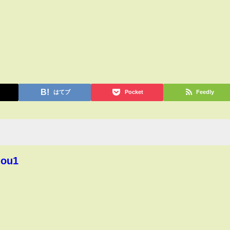
はてブ
Pocket
Feedly
hou1