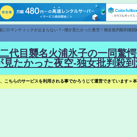
速報にロマンティックが止まらない？--僕が見たかった夜空！独女批判殺到激闘
！--二代目襲名火浦氷子の一同
見たかった夜空-独女批判殺到
、こちらのサービスを利用される事でかろうじて運営できています＞本