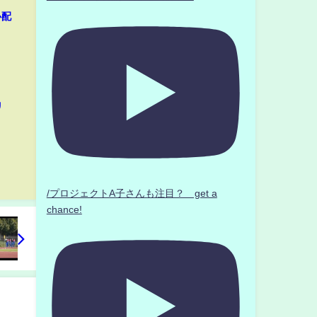
心配
リ
/プロジェクトA子さんも注目？ get a
chance!