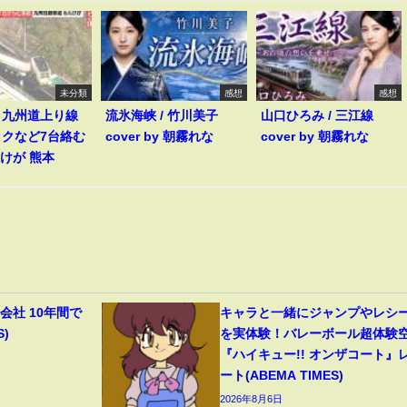
未分類
感想
感想
】九州道上り線
流氷海峡 / 竹川美子
山口ひろみ / 三江線
ックなど7台絡む
cover by 朝霧れな
cover by 朝霧れな
人けが 熊本
会社 10年間で
キャラと一緒にジャンプやレシ
S)
を実体験！バレーボール超体験
『ハイキュー!! オンザコート』
ート(ABEMA TIMES)
2026年8月6日