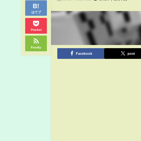
はてブ
Pocket
Feedly
Facebook
post