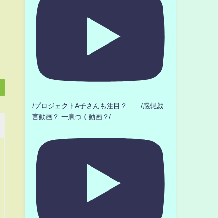
/プロジェクトA子さんも注目？ /感想戯
言動画？.一息つく動画？/