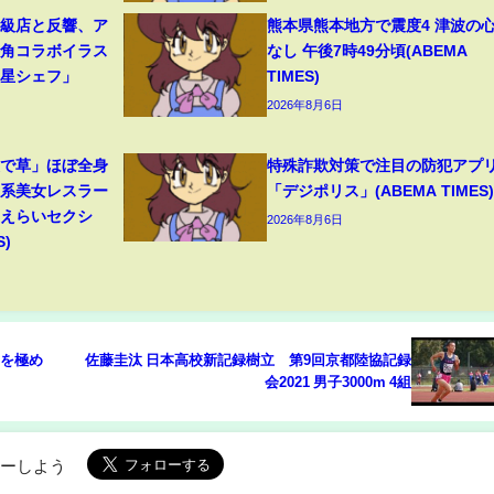
高級店と反響、ア
熊本県熊本地方で震度4 津波の
牛角コラボイラス
なし 午後7時49分頃(ABEMA
つ星シェフ」
TIMES)
2026年8月6日
装で草」ほぼ全身
特殊詐欺対策で注目の防犯アプ
ン系美女レスラー
「デジポリス」(ABEMA TIMES)
「えらいセクシ
2026年8月6日
S)
ラを極め
佐藤圭汰 日本高校新記録樹立 第9回京都陸協記録
会2021 男子3000m 4組
ローしよう