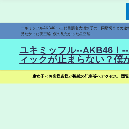
ユキミッフルAKB46！-二代目襲名火浦氷子の一同驚愕まとめ
見たかった夜空編--僕の見たかった星空編-
ユキミッフル--AKB46
ィックが止まらない？僕が
腐女子＜お客様皆様が掲載の記事等へアクセス、閲覧