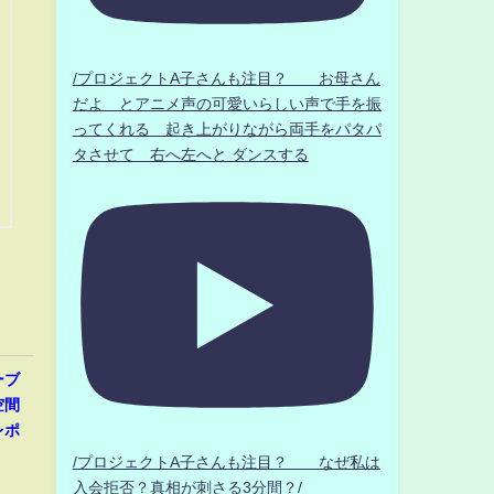
/プロジェクトA子さんも注目？ お母さん
だよ とアニメ声の可愛いらしい声で手を振
ってくれる 起き上がりながら両手をパタパ
タさせて 右へ左へと ダンスする
ーブ
空間
レポ
/プロジェクトA子さんも注目？ なぜ私は
入会拒否？真相が刺さる3分間？/