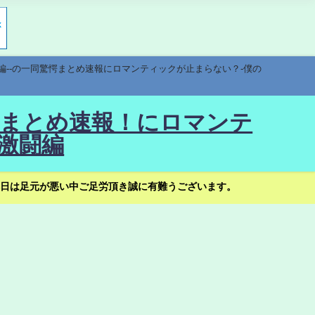
編--の一同驚愕まとめ速報にロマンティックが止まらない？-僕の
驚愕まとめ速報！にロマンテ
激闘編
日は足元が悪い中ご足労頂き誠に有難うございます。