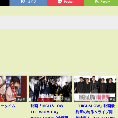
はてブ
Pocket
Feedly
未分類
映画
映画
マータイム
映画『HiGH＆LOW
「HiGH&LOW」映画最
THE WORST X』
終章の制作＆ライブ開
Music Trailer〔鈴蘭男
催決定！（HiGH&LOW