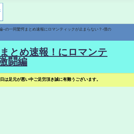
編--の一同驚愕まとめ速報にロマンティックが止まらない？-僕の
驚愕まとめ速報！にロマンテ
激闘編
日は足元が悪い中ご足労頂き誠に有難うございます。