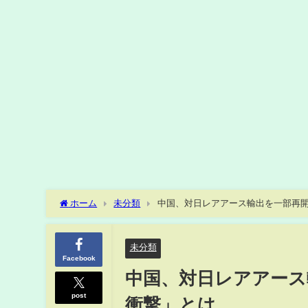
ホーム
未分類
中国、対日レアアース輸出を一部再
未分類
Facebook
中国、対日レアアース
post
衝撃」とは