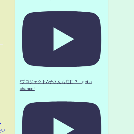
/プロジェクトA子さんも注目？ get a
chance!
い
たい