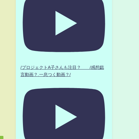
/プロジェクトA子さんも注目？ /感想戯
言動画？.一息つく動画？/