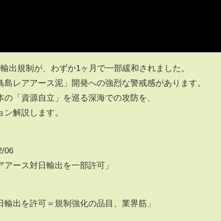
ス輸出規制が、わずか1ヶ月で一部緩和されました。
鳥島レアアース泥」開発への強烈な警戒感があります。
本の「資源自立」を巡る深海での攻防を、
ョン解説します。
/06
アアース対日輸出を一部許可」
日輸出を許可＝規制強化の品目、業界筋」