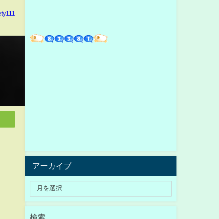
ety111
アーカイブ
検索