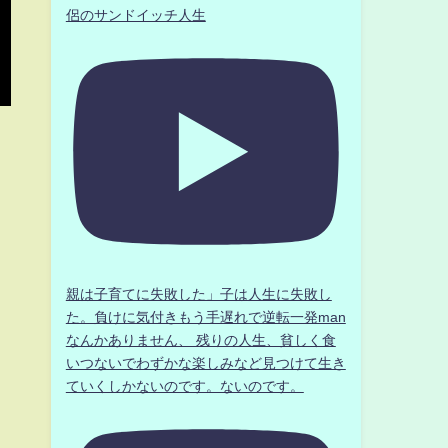
侶のサンドイッチ人生
親は子育てに失敗した」子は人生に失敗し
た。負けに気付きもう手遅れで逆転一発man
なんかありません、 残りの人生、貧しく食
いつないでわずかな楽しみなど見つけて生き
ていくしかないのです。ないのです。