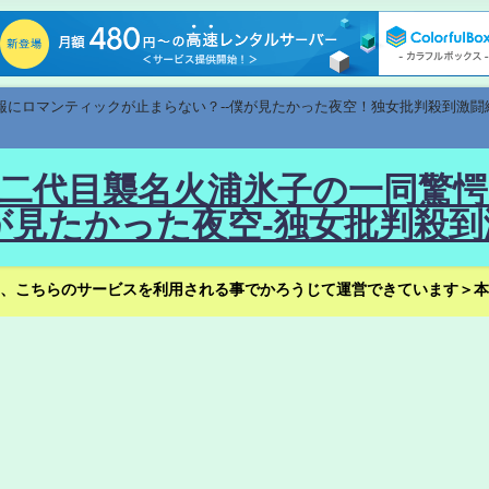
速報にロマンティックが止まらない？--僕が見たかった夜空！独女批判殺到激闘
！--二代目襲名火浦氷子の一同
見たかった夜空-独女批判殺到
、こちらのサービスを利用される事でかろうじて運営できています＞本