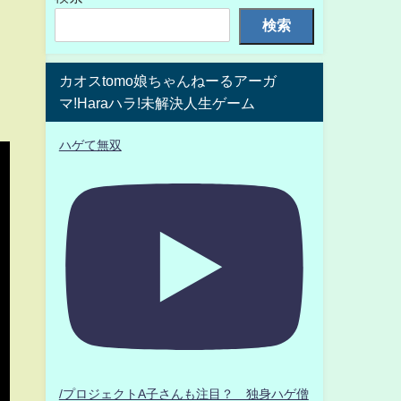
検索
カオスtomo娘ちゃんねーるアーガ
マ!Haraハラ!未解決人生ゲーム
ハゲて無双
/プロジェクトA子さんも注目？ 独身ハゲ僧