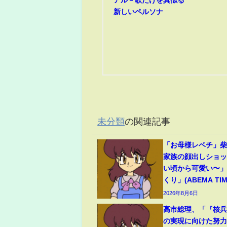
新しいペルソナ
未分類
の関連記事
「お母様レベチ」柴
家族の顔出しショ
い頃から可愛い〜
くり」(ABEMA TIM
2026年8月6日
高市総理、「『核
の実現に向けた努