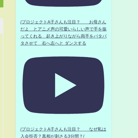
/プロジェクトA子さんも注目？ お母さん
だよ とアニメ声の可愛いらしい声で手を振
ってくれる 起き上がりながら両手をパタパ
タさせて 右へ左へと ダンスする
/プロジェクトA子さんも注目？ なぜ私は
入会拒否？真相が刺さる3分間？/