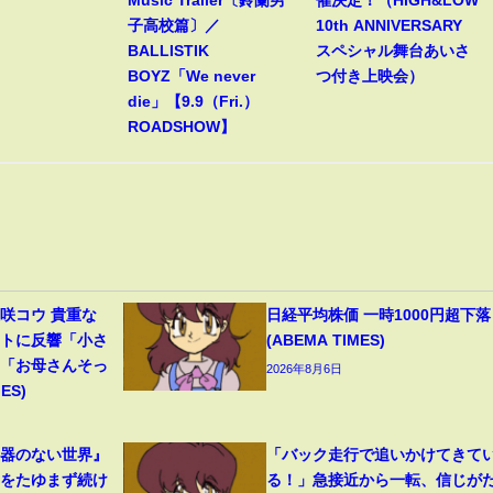
子高校篇〕／
10th ANNIVERSARY
BALLISTIK
スペシャル舞台あいさ
BOYZ「We never
つ付き上映会）
die」【9.9（Fri.）
ROADSHOW】
咲コウ 貴重な
日経平均株価 一時1000円超下落
ットに反響「小さ
(ABEMA TIMES)
」「お母さんそっ
2026年8月6日
ES)
兵器のない世界』
「バック走行で追いかけてきて
力をたゆまず続け
る！」急接近から一転、信じが