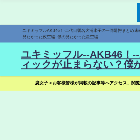
ユキミッフルAKB46！-二代目襲名火浦氷子の一同驚愕まとめ
見たかった夜空編--僕の見たかった星空編-
ユキミッフル--AKB46
ィックが止まらない？僕が
腐女子＜お客様皆様が掲載の記事等へアクセス、閲覧