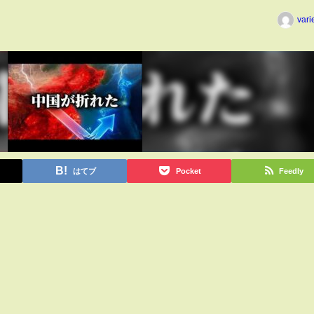
vari
はてブ
Pocket
Feedly