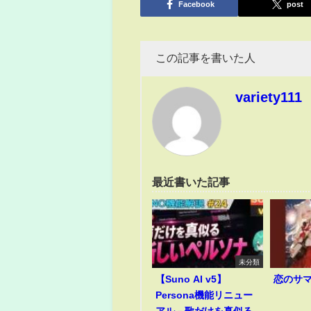
Facebook
post
この記事を書いた人
variety111
最近書いた記事
未分類
【Suno AI v5】
恋のサ
Persona機能リニュー
アル－歌だけを真似る