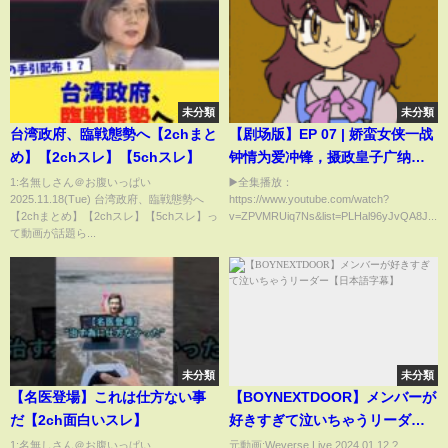
未分類
未分類
台湾政府、臨戦態勢へ【2chまと
【剧场版】EP 07 | 娇蛮女侠一战
め】【2chスレ】【5chスレ】
钟情为爱冲锋，摄政皇子广纳贤
才夺权称帝！《建唐风云 Heroes
1:名無しさん＠お腹いっぱい
▶️全集播放：
2025.11.18(Tue) 台湾政府、臨戦態勢へ
https://www.youtube.com/watch?
of Sui and Tang Dynasties 》
【2chまとめ】【2chスレ】【5chスレ】っ
v=ZPVMRUiq7Ns&list=PLHal96yJvQA8J...
て動画が話題ら...
未分類
未分類
【名医登場】これは仕方ない事
【BOYNEXTDOOR】メンバーが
だ【2ch面白いスレ】
好きすぎて泣いちゃうリーダー
【日本語字幕】
1:名無しさん＠お腹いっぱい
元動画:Weverse Live 2024.01.12 ?