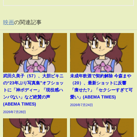
映画
の関連記事
武田久美子（57）、大胆ビキニ
未成年飲酒で契約解除 今森まや
の“23年ぶり写真集”オフショッ
（20）、最新ショットに反響
トに「神ボディー」「現役感ハ
「痩せた?」「セクシーすぎて可
ンパない」など絶賛の声
愛い」(ABEMA TIMES)
(ABEMA TIMES)
2026年7月24日
2026年7月28日