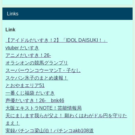
Links
Link
【アイドルだいすき！2】「IDOL DAISUKI！」
vtuber だいすき
アニメだいすき！26-
オラシオンの競馬グランプリ
スーパーウンコウーマンT・子なし
スケバン氷子のまとめ速報！
とおやまエリア51
一番くじ福袋 だいすき
声優だいすき！26- bnk46
大阪エキストラNOTE！芸能情報局
天にまします我らが父よ！ 願わくはわがドル円を守りた
まえ！
実録パチンコ梁山泊！パチンコakb108道