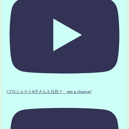
/プロジェクトA子さんも注目？ get a chance!