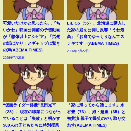
可愛いだけかと思ったら…『ち
LiLiCo（55）、北海道に購入し
いかわ』映画公開前の予習動画
た家の庭を公開し反響「うわ最
が「想像以上にシビア」「労働
高」「お庭でゆっくりなんてス
の話ばかり」とギャップに驚き
テキです」(ABEMA TIMES)
の声(ABEMA TIMES)
2026年7月22日
2026年7月23日
“仮面ライダー俳優”長田光平
「家に帰ってから話します」水
（28）、現在の職業につながっ
谷豊（73）、娘・趣里（35）と
ていることは「失敗」と明かす
初共演 親子で爆笑のやり取り交
500人の子どもたちに特別授業
わす(ABEMA TIMES)