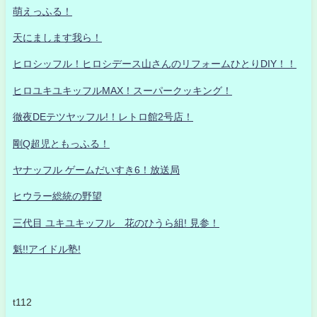
萌えっふる！
天にまします我ら！
ヒロシッフル！ヒロシデース山さんのリフォームひとりDIY！！
ヒロユキユキッフルMAX！スーパークッキング！
徹夜DEテツヤッフル!！レトロ館2号店！
剛Q超児ともっふる！
ヤナッフル ゲームだいすき6！放送局
ヒウラー総統の野望
三代目 ユキユキッフル 花のひうら組! 見参！
魁!!アイドル塾!
t112