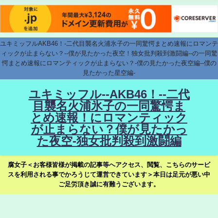
ユキミッフルAKB46！-二代目襲名火浦氷子の一同驚愕まとめ速報にロマンテ
ィックが止まらない？--僕が見たかった夜空！独女批判殺到激闘編--の一同驚
愕まとめ速報にロマンティックが止まらない？-僕の見たかった夜空編--僕の
見たかった星空編-
ユキミッフル--AKB46！--二代
目襲名火浦氷子の一同驚愕ま
とめ速報！にロマンティック
が止まらない？僕が見たかっ
た夜空-独女批判殺到激闘編
腐女子＜お客様皆様が掲載の記事等へアクセス、閲覧、こちらのサービ
スを利用される事でかろうじて運営できています＞本日は足元が悪い中
ご足労頂き誠に有難うございます。