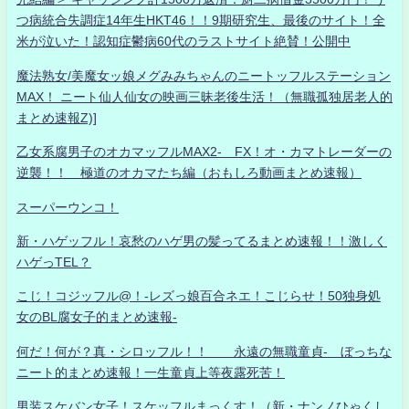
つ病統合失調症14年生HKT46！！9期研究生、最後のサイト！全
米が泣いた！認知症鬱病60代のラストサイト絶賛！公開中
魔法熟女/美魔女ッ娘メグみみちゃんのニートッフルステーション
MAX！ ニート仙人仙女の映画三昧老後生活！（無職孤独居老人的
まとめ速報Z)]
乙女系腐男子のオカマッフルMAX2- FX！オ・カマトレーダーの
逆襲！！ 極道のオカマたち編（おもしろ動画まとめ速報）
スーパーウンコ！
新・ハゲッフル！哀愁のハゲ男の髪ってるまとめ速報！！激しく
ハゲっTEL？
こじ！コジッフル@！-レズっ娘百合ネエ！こじらせ！50独身処
女のBL腐女子的まとめ速報-
何だ！何が？真・シロッフル！！ 永遠の無職童貞- ぼっちな
ニート的まとめ速報！一生童貞上等夜露死苦！
男装スケバン女子！スケッフルまっくす！（新・ナンノひゃくし