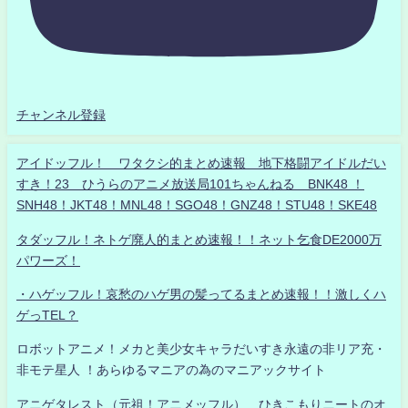
チャンネル登録
アイドッフル！ ワタクシ的まとめ速報 地下格闘アイドルだい
すき！23 ひうらのアニメ放送局101ちゃんねる BNK48 ！
SNH48！JKT48！MNL48！SGO48！GNZ48！STU48！SKE48
タダッフル！ネトゲ廃人的まとめ速報！！ネット乞食DE2000万
パワーズ！
・ハゲッフル！哀愁のハゲ男の髪ってるまとめ速報！！激しくハ
ゲっTEL？
ロボットアニメ！メカと美少女キャラだいすき永遠の非リア充・
非モテ星人 ！あらゆるマニアの為のマニアックサイト
アニゲタレスト（元祖！アニメッフル） ひきこもりニートのオ