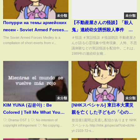
未分類
未分類
Попурри на темы армейских
【不動産屋さんの怪談】「殺人
песен - Soviet Armed Forces
鬼」連続幼女誘拐殺人事件 実
Medley (English Lyrics)
話怪談！心霊現象＆怪奇現象＋
The Soviet Armed Forces Medley is a
＃怪談 ＃実話怪談 ＃怪談朗読 不動産屋さ
compilation of short exerts from v...
んが語る心霊現象や怪奇現象、人怖、不思
不思議体験 Murderer/Scary &
議体験などの実話怪談を配信中。これは、
Ghost Story 57 （英、日字
1989年の連続幼女幽...
幕）
未分類
未分類
KIM YUNA (김윤아) : Be
[NHKスペシャル] 東日本大震災
Colored | Tell Me What You
親を亡くした子どもの「心の
Saw OST PARTE 1 | Sub
声」 | 震災遺児 | 東日本大震災か
♡: Drama OST 1 ♡: No intention of
放送後1週間は見逃し配信があります NHK
copyright infringement ♡: No copyrig...
スペシャル http://nhk.jp/special?cid=dchk-
Español
ら10年 | NHK
yt-2103-72-s...