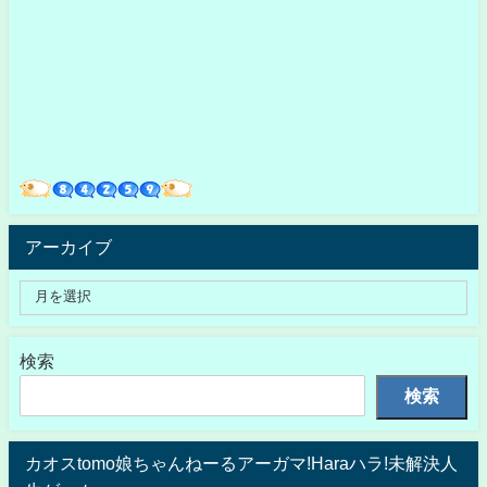
アーカイブ
検索
検索
カオスtomo娘ちゃんねーるアーガマ!Haraハラ!未解決人