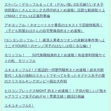
スケバン！デカッフルまっくす（デカい強い2次元嫁だいすき子
供部屋おじさんヒロシ之古惑仔的まとめ速報）話題な動画取り上
げMAX！デカいは正義刑事編
アキヨッフル-！ネオニートスケ番長のエキストラ芸能情報局！
（子ども部屋おばさんの自宅警備員的まとめ速報）
[ヨシヨシロッフル-！！-素浪人勇者カツオンの未解決事件簿へよ
うこそYOUKO！のナンノ洋子のはなしは信じるな編）]
モリッフル！ 50代無職独身的まとめ速報！有益便利情報サイ
トの杜 モリッフル
ユキユキッフル2！ど底辺的一同驚愕騒然まとめ速報！超氷河期
世代！人生の強制ロスカットですべてを失ったキグナス氷子の愛
のクリスタルキングボンビー脱出大作戦
ヒロコンプレックスNIGHT 的まとめ速報！！子供が欲しいど陰キ
ャアラフィフ女子のめざせ！専業主婦！婚活計画編
ユキユキッフル3！