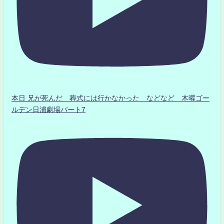
本日 兄が死んだ 葬式には行かなかった などなど 木曜ゴー
ルデン日浦劇場パート7