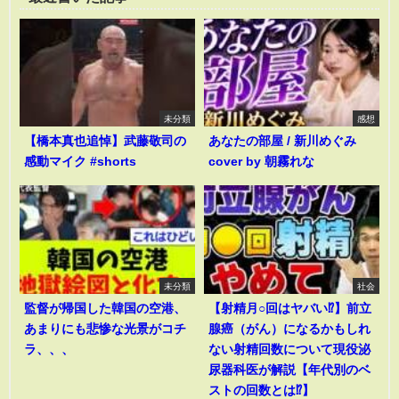
未分類
感想
【橋本真也追悼】武藤敬司の
あなたの部屋 / 新川めぐみ
感動マイク #shorts
cover by 朝霧れな
未分類
社会
監督が帰国した韓国の空港、
【射精月○回はヤバい⁉︎】前立
あまりにも悲惨な光景がコチ
腺癌（がん）になるかもしれ
ラ、、、
ない射精回数について現役泌
尿器科医が解説【年代別のベ
ストの回数とは⁉︎】