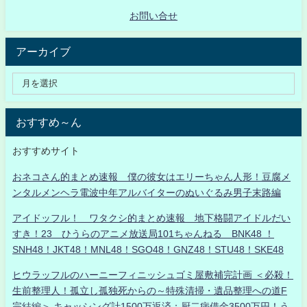
お問い合せ
アーカイブ
おすすめ～ん
おすすめサイト
おネコさん的まとめ速報 僕の彼女はエリーちゃん人形！豆腐メ
ンタルメンヘラ電波中年アルバイターのぬいぐるみ男子末路編
アイドッフル！ ワタクシ的まとめ速報 地下格闘アイドルだい
すき！23 ひうらのアニメ放送局101ちゃんねる BNK48 ！
SNH48！JKT48！MNL48！SGO48！GNZ48！STU48！SKE48
ヒウラッフルのハーニーフィニッシュゴミ屋敷補完計画 ＜必殺！
生前整理人！孤立し孤独死からの～特殊清掃・遺品整理への道F
完結編＞ キャッシング計1500万返済：厨二病借金3500万円！う