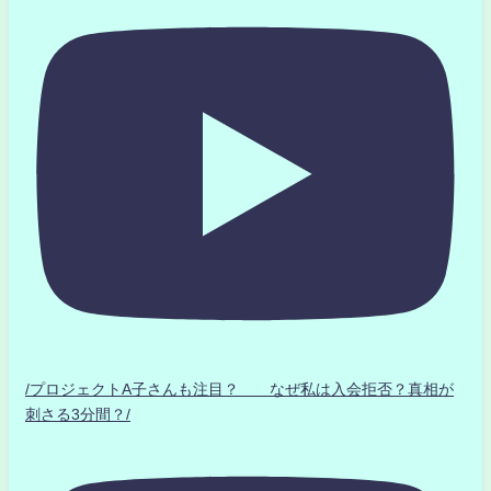
/プロジェクトA子さんも注目？ なぜ私は入会拒否？真相が
刺さる3分間？/