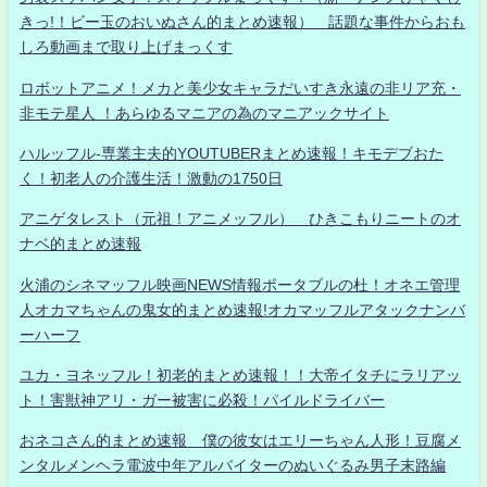
きっ!！ビー玉のおいぬさん的まとめ速報） 話題な事件からおも
しろ動画まで取り上げまっくす
ロボットアニメ！メカと美少女キャラだいすき永遠の非リア充・
非モテ星人 ！あらゆるマニアの為のマニアックサイト
ハルッフル-専業主夫的YOUTUBERまとめ速報！キモデブおた
く！初老人の介護生活！激動の1750日
アニゲタレスト（元祖！アニメッフル） ひきこもりニートのオ
ナベ的まとめ速報
火浦のシネマッフル映画NEWS情報ポータブルの杜！オネエ管理
人オカマちゃんの鬼女的まとめ速報!オカマッフルアタックナンバ
ーハーフ
ユカ・ヨネッフル！初老的まとめ速報！！大帝イタチにラリアッ
ト！害獣神アリ・ガー被害に必殺！パイルドライバー
おネコさん的まとめ速報 僕の彼女はエリーちゃん人形！豆腐メ
ンタルメンヘラ電波中年アルバイターのぬいぐるみ男子末路編