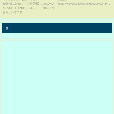
2026.05.17(Sun) 【名医登場】これは仕方
https://weverse.io/boynextdoor/live/3-14...
ない事だ【2ch面白いスレ】って動画が話
題らしいぞ 2:名...
s